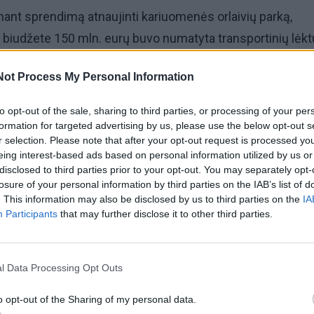
iimant sprendimą atnaujinti kariuomenės orlaivių parką,
 biudžete 150 mln. eurų buvo numatyta transportinių lėk
imui.
Not Process My Personal Information
vo, kad ateina momentas, kai reikės pakeisti egzistuoja
to opt-out of the sale, sharing to third parties, or processing of your per
atsarginių dalių tiekimo, ir dėl jau jų senumo, tam tikros įr
formation for targeted advertising by us, please use the below opt-out s
r selection. Please note that after your opt-out request is processed y
dė R. Vaikšnoras.
eing interest-based ads based on personal information utilized by us or
disclosed to third parties prior to your opt-out. You may separately opt-
imui, jo teigimu, buvo numatyti 150 mln. eurų – po 50 mln.
losure of your personal information by third parties on the IAB’s list of
. This information may also be disclosed by us to third parties on the
IA
 sraigtasparnių.
Participants
that may further disclose it to other third parties.
l Data Processing Opt Outs
o opt-out of the Sharing of my personal data.