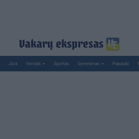
Jūra
Sportas
Pasaulis
Verslas
Gyvenimas