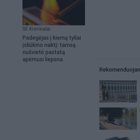
Kriminalai
Padegėjas į kiemą tyliai
įsliūkino naktį: tamsą
nušvietė pastatą
apėmusi liepsna
Rekomenduoja