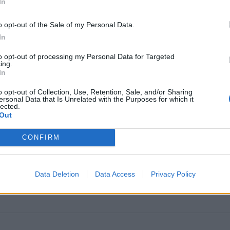
In
o opt-out of the Sale of my Personal Data.
In
to opt-out of processing my Personal Data for Targeted
ing.
In
o opt-out of Collection, Use, Retention, Sale, and/or Sharing
ersonal Data that Is Unrelated with the Purposes for which it
omiausi
lected.
Out
Aiškiaregės pranašystė: numatė katastrofišką karo
pabaigą Ukrainoje
CONFIRM
Taro kortų horoskopas rugpjūčio 6 dienai: Svarstyklė
Data Deletion
Data Access
Privacy Policy
sėkmė, Jaučiams – greiti sprendimai