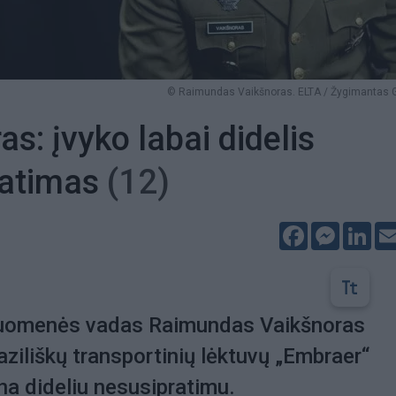
© Raimundas Vaikšnoras. ELTA / Žygimantas G
s: įvyko labai didelis
ratimas
(12)
Facebook
Messeng
Lin
iuomenės vadas Raimundas Vaikšnoras
raziliškų transportinių lėktuvų „Embraer“
ina dideliu nesusipratimu.