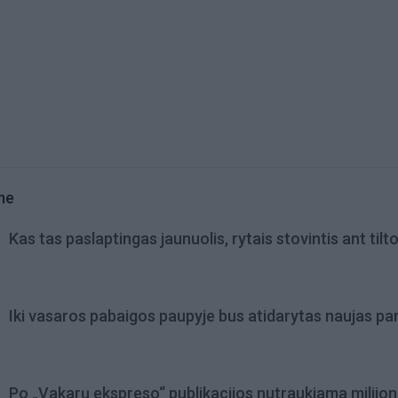
me
Kas tas paslaptingas jaunuolis, rytais stovintis ant tilt
Iki vasaros pabaigos paupyje bus atidarytas naujas pa
Po „Vakarų ekspreso“ publikacijos nutraukiama milijon