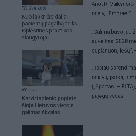
Anot R. Vaikšnoro, 
Sveikata
orlaivį „Embraer“.
Nuo lapkričio daliai
pacientų pagalbą teiks
išplėstinės praktikos
„Galima buvo jau žiū
slaugytojai
suveikęs, 2028 meta
suplanuotų lėšų“, 
„Tačiau sprendimai 
orlaivių parką, ir
(„Spartan“ – ELTA)
Orai
pajėgų vadas.
Ketvirtadienio popietę
šioje Lietuvos vietoje
galimas škvalas