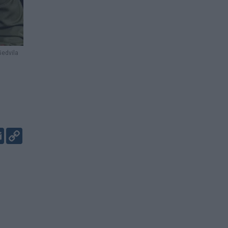
edvila
er
kedIn
Email
Copy
Link