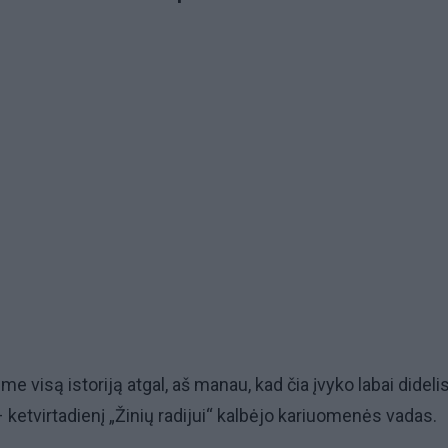
me visą istoriją atgal, aš manau, kad čia įvyko labai dideli
 ketvirtadienį „Žinių radijui“ kalbėjo kariuomenės vadas.