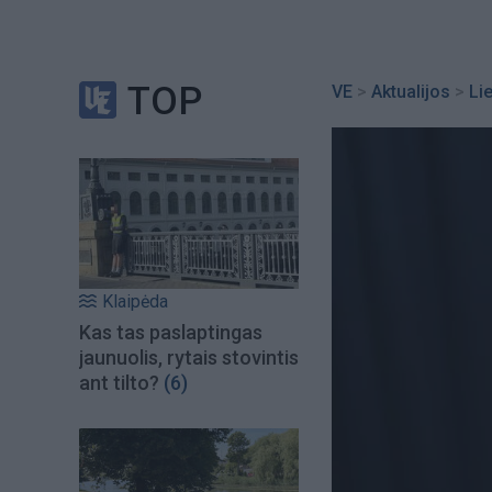
TOP
VE
>
Aktualijos
>
Li
Klaipėda
Kas tas paslaptingas
jaunuolis, rytais stovintis
ant tilto?
(6)