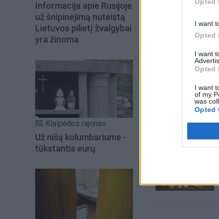
Opted 
Informacija apie Rusijoje
už šnipinėjimą nuteistą
I want t
Lietuvos pilietį žvalgybai
Opted 
yra žinoma
I want 
Advertis
Opted 
I want t
of my P
Šiuo metu skait
was col
Opted 
Klaipėdos rajonas
Už nišą kolumbariume -
tūkstantis eurų