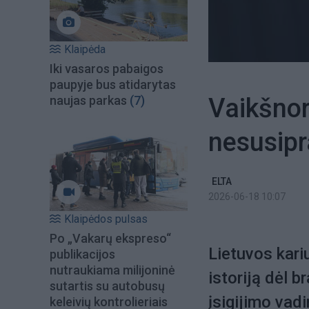
Klaipėda
Iki vasaros pabaigos
paupyje bus atidarytas
Vaikšnora
naujas parkas
(7)
nesusip
ELTA
2026-06-18 10:07
Klaipėdos pulsas
Po „Vakarų ekspreso“
Lietuvos kar
publikacijos
nutraukiama milijoninė
istoriją dėl b
sutartis su autobusų
įsigijimo vad
keleivių kontrolieriais