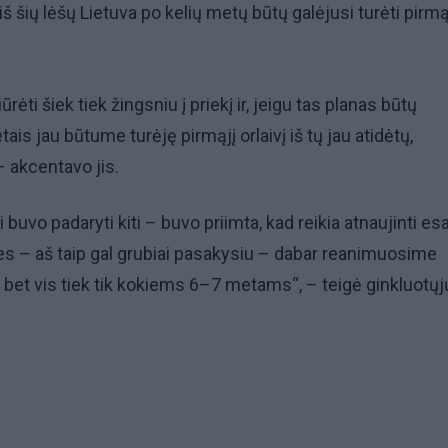
iš šių lėšų Lietuva po kelių metų būtų galėjusi turėti pirmą
rėti šiek tiek žingsniu į priekį ir, jeigu tas planas būtų
is jau būtume turėję pirmąjį orlaivį iš tų jau atidėtų,
– akcentavo jis.
buvo padaryti kiti – buvo priimta, kad reikia atnaujinti e
 mes – aš taip gal grubiai pasakysiu – dabar reanimuosime
, bet vis tiek tik kokiems 6–7 metams“, – teigė ginkluotųj