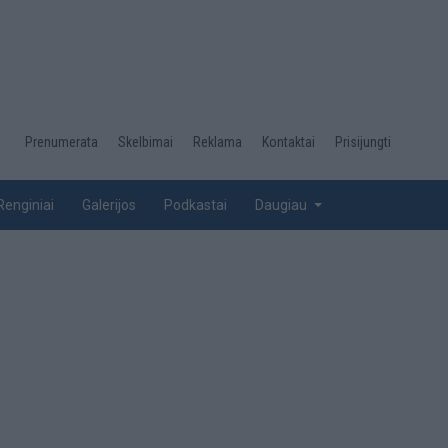
Desktop
Prenumerata
Skelbimai
Reklama
Kontaktai
Prisijungti
menu
top
Renginiai
Galerijos
Podkastai
Daugiau