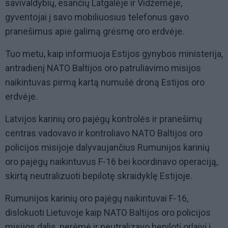
savivaldybių, esančių Latgalėje ir Vidžemėje,
gyventojai į savo mobiliuosius telefonus gavo
pranešimus apie galimą grėsmę oro erdvėje.
Tuo metu, kaip informuoja Estijos gynybos ministerija,
antradienį NATO Baltijos oro patruliavimo misijos
naikintuvas pirmą kartą numušė droną Estijos oro
erdvėje.
Latvijos karinių oro pajėgų kontrolės ir pranešimų
centras vadovavo ir kontroliavo NATO Baltijos oro
policijos misijoje dalyvaujančius Rumunijos karinių
oro pajėgų naikintuvus F-16 bei koordinavo operaciją,
skirtą neutralizuoti bepilotę skraidyklę Estijoje.
Rumunijos karinių oro pajėgų naikintuvai F-16,
dislokuoti Lietuvoje kaip NATO Baltijos oro policijos
misijos dalis, perėmė ir neutralizavo bepilotį orlaivį į