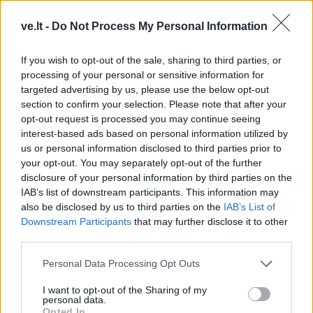
Eksperimentas Nidos
Pirmoji atkurtos
ve.lt -
Do Not Process My Personal Information
uoste: išbandomas būdas
nepriklausomos Lietuvos
sumažinti vandens
premjerė atgulė amžinojo
If you wish to opt-out of the sale, sharing to third parties, or
„žydėjimą“
poilsio
(1)
processing of your personal or sensitive information for
targeted advertising by us, please use the below opt-out
section to confirm your selection. Please note that after your
opt-out request is processed you may continue seeing
interest-based ads based on personal information utilized by
us or personal information disclosed to third parties prior to
your opt-out. You may separately opt-out of the further
disclosure of your personal information by third parties on the
Klaipėda
Lietuva
IAB’s list of downstream participants. This information may
Patiltė keliaujantiems į
Statybos inspekcija
also be disclosed by us to third parties on the
IAB’s List of
keltą bus atidaryta rudenį
Pinskų sodyboje nustatė
Downstream Participants
that may further disclose it to other
(1)
dar vieną pažeidimą:
third parties.
nurodyta nugriauti dalį
Personal Data Processing Opt Outs
terasos
(2)
I want to opt-out of the Sharing of my
personal data.
Opted In