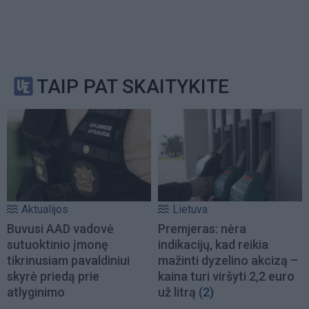
TAIP PAT SKAITYKITE
Aktualijos
Lietuva
Buvusi AAD vadovė
Premjeras: nėra
sutuoktinio įmonę
indikacijų, kad reikia
tikrinusiam pavaldiniui
mažinti dyzelino akcizą –
skyrė priedą prie
kaina turi viršyti 2,2 euro
atlyginimo
už litrą
(2)