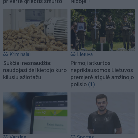
privertė griebtis smurto
Nidoje“!
Kriminalai
Lietuva
Sukčiai nesnaudžia:
Pirmoji atkurtos
naudojasi dėl kietojo kuro
nepriklausomos Lietuvos
kilusiu ažiotažu
premjerė atgulė amžinojo
poilsio
(1)
Verslas
Sportas