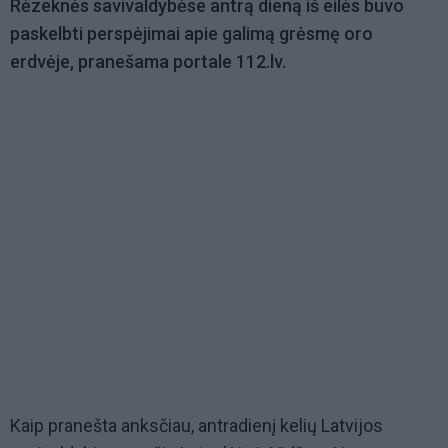
Rėzeknės savivaldybėse antrą dieną iš eilės buvo
paskelbti perspėjimai apie galimą grėsmę oro
erdvėje, pranešama portale 112.lv.
Kaip pranešta anksčiau, antradienį kelių Latvijos