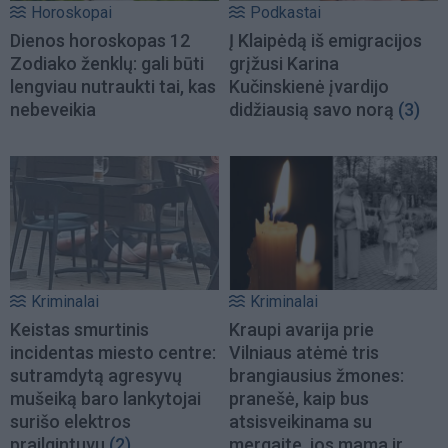
Horoskopai
Podkastai
Dienos horoskopas 12
Į Klaipėdą iš emigracijos
Zodiako ženklų: gali būti
grįžusi Karina
lengviau nutraukti tai, kas
Kučinskienė įvardijo
nebeveikia
didžiausią savo norą
(3)
Kriminalai
Kriminalai
Keistas smurtinis
Kraupi avarija prie
incidentas miesto centre:
Vilniaus atėmė tris
sutramdytą agresyvų
brangiausius žmones:
mušeiką baro lankytojai
pranešė, kaip bus
surišo elektros
atsisveikinama su
prailgintuvu
(2)
mergaite, jos mama ir