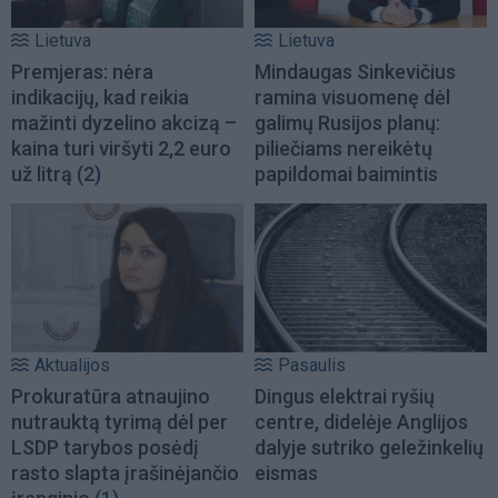
Lietuva
Lietuva
Premjeras: nėra
Mindaugas Sinkevičius
indikacijų, kad reikia
ramina visuomenę dėl
mažinti dyzelino akcizą –
galimų Rusijos planų:
kaina turi viršyti 2,2 euro
piliečiams nereikėtų
už litrą
(2)
papildomai baimintis
Aktualijos
Pasaulis
Prokuratūra atnaujino
Dingus elektrai ryšių
nutrauktą tyrimą dėl per
centre, didelėje Anglijos
LSDP tarybos posėdį
dalyje sutriko geležinkelių
rasto slapta įrašinėjančio
eismas