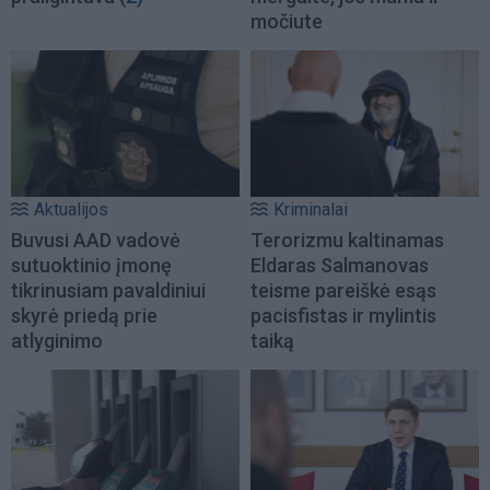
močiute
Aktualijos
Kriminalai
Buvusi AAD vadovė
Terorizmu kaltinamas
sutuoktinio įmonę
Eldaras Salmanovas
tikrinusiam pavaldiniui
teisme pareiškė esąs
skyrė priedą prie
pacisfistas ir mylintis
atlyginimo
taiką