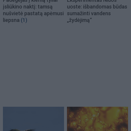
įsliūkino naktį: tamsą
uoste: išbandomas būdas
nušvietė pastatą apėmusi
sumažinti vandens
liepsna
(1)
„žydėjimą“