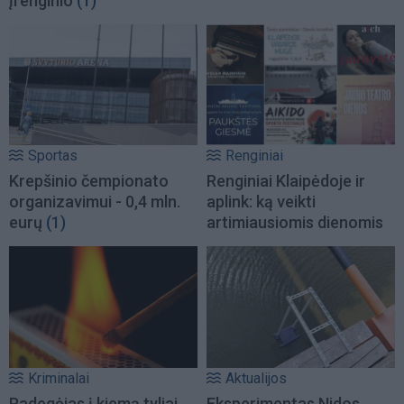
įrenginio
(1)
Sportas
Renginiai
Krepšinio čempionato
Renginiai Klaipėdoje ir
organizavimui - 0,4 mln.
aplink: ką veikti
eurų
(1)
artimiausiomis dienomis
Kriminalai
Aktualijos
Padegėjas į kiemą tyliai
Eksperimentas Nidos