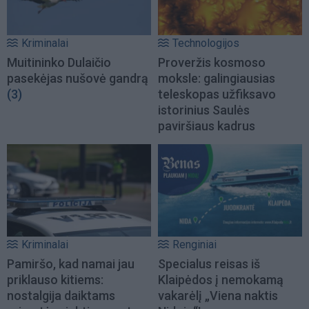
Kriminalai
Technologijos
Muitininko Dulaičio
Proveržis kosmoso
pasekėjas nušovė gandrą
moksle: galingiausias
(3)
teleskopas užfiksavo
istorinius Saulės
paviršiaus kadrus
Kriminalai
Renginiai
Pamiršo, kad namai jau
Specialus reisas iš
priklauso kitiems:
Klaipėdos į nemokamą
nostalgija daiktams
vakarėlį „Viena naktis