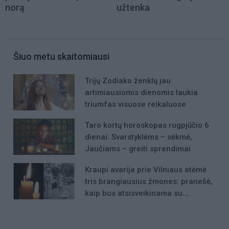
norą
užtenka
Šiuo metu skaitomiausi
Trijų Zodiako ženklų jau
artimiausiomis dienomis laukia
triumfas visuose reikaluose
Taro kortų horoskopas rugpjūčio 6
dienai: Svarstyklėms – sėkmė,
Jaučiams – greiti sprendimai
Kraupi avarija prie Vilniaus atėmė
tris brangiausius žmones: pranešė,
kaip bus atsisveikinama su
mergaite, jos mama ir močiute