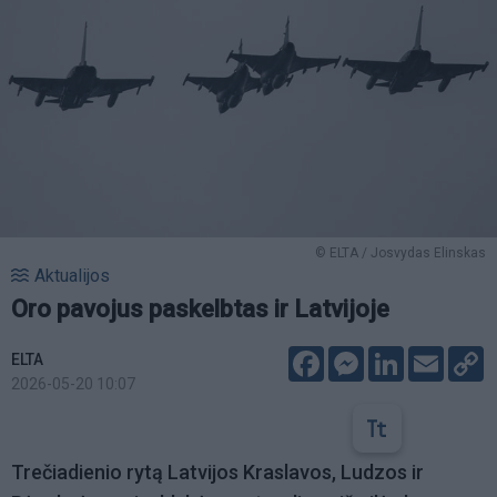
© ELTA / Josvydas Elinskas
Aktualijos
Oro pavojus paskelbtas ir Latvijoje
Facebook
Messenger
LinkedIn
Email
C
ELTA
L
2026-05-20 10:07
Trečiadienio rytą Latvijos Kraslavos, Ludzos ir