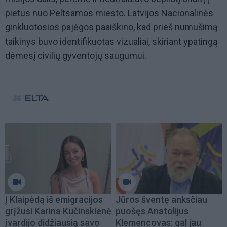
pietus nuo Peltsamos miesto. Latvijos Nacionalinės
ginkluotosios pajėgos paaiškino, kad prieš numušimą
taikinys buvo identifikuotas vizualiai, skiriant ypatingą
dėmesį civilių gyventojų saugumui.
Į Klaipėdą iš emigracijos
Jūros šventę anksčiau
grįžusi Karina Kučinskienė
puošęs Anatolijus
įvardijo didžiausią savo
Klemencovas: gal jau