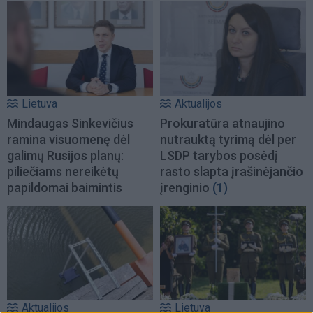
Lietuva
Aktualijos
Mindaugas Sinkevičius
Prokuratūra atnaujino
ramina visuomenę dėl
nutrauktą tyrimą dėl per
galimų Rusijos planų:
LSDP tarybos posėdį
piliečiams nereikėtų
rasto slapta įrašinėjančio
papildomai baimintis
įrenginio
(1)
Aktualijos
Lietuva