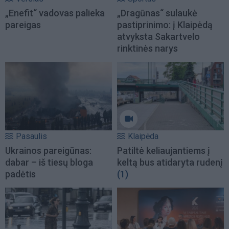
„Enefit“ vadovas palieka
„Dragūnas“ sulaukė
pareigas
pastiprinimo: į Klaipėdą
atvyksta Sakartvelo
rinktinės narys
Pasaulis
Klaipėda
Ukrainos pareigūnas:
Patiltė keliaujantiems į
dabar – iš tiesų bloga
keltą bus atidaryta rudenį
padėtis
(1)