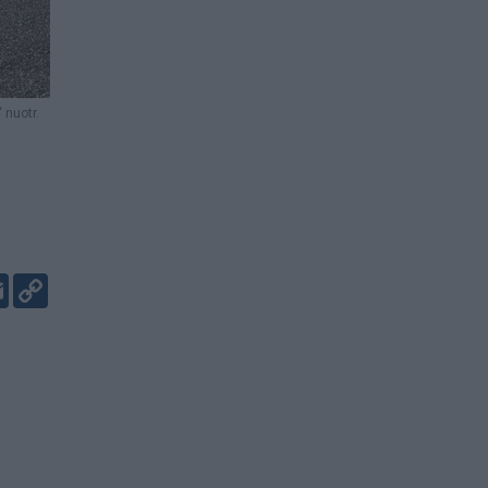
 nuotr.
er
kedIn
Email
Copy
Link