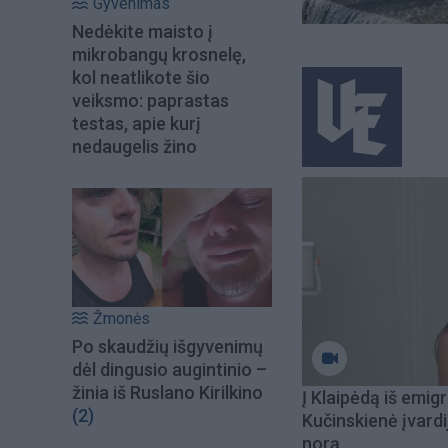
Gyvenimas
Nedėkite maisto į
mikrobangų krosnelę,
kol neatlikote šio
veiksmo: paprastas
testas, apie kurį
nedaugelis žino
Žmonės
Po skaudžių išgyvenimų
dėl dingusio augintinio –
žinia iš Ruslano Kirilkino
Į Klaipėdą iš emigr
(2)
Kučinskienė įvardi
norą