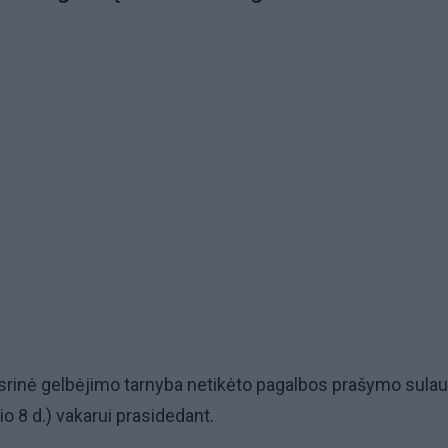
isrinė gelbėjimo tarnyba netikėto pagalbos prašymo sula
io 8 d.) vakarui prasidedant.