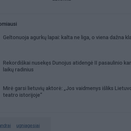
omiausi
Geltonuoja agurkų lapai: kalta ne liga, o viena dažna kl
Rekordiškai nusekęs Dunojus atidengė II pasaulinio ka
laikų radinius
Mirė garsi lietuvių aktorė: „Jos vaidmenys išliks Lietuv
teatro istorijoje“
andrai
ugniagesiai