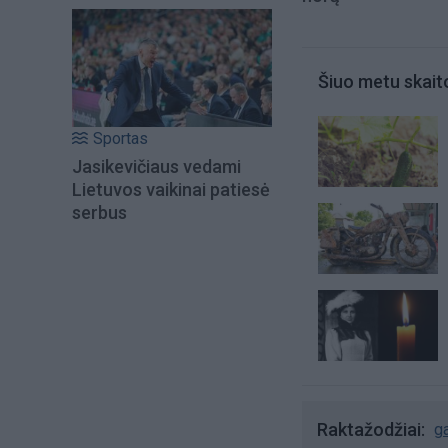
Šiuo metu skait
Sportas
Jasikevičiaus vedami
Lietuvos vaikinai patiesė
serbus
Raktažodžiai
g