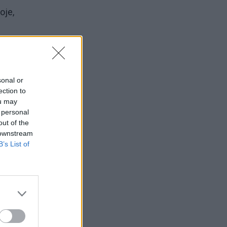
oje,
ios
sonal or
ection to
aukti
ou may
 personal
out of the
 downstream
B’s List of
bių
 į