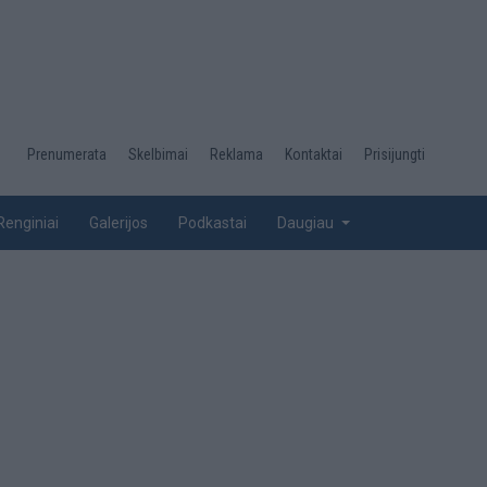
Desktop
Prenumerata
Skelbimai
Reklama
Kontaktai
Prisijungti
menu
top
Renginiai
Galerijos
Podkastai
Daugiau