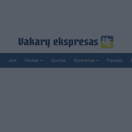
Jūra
Sportas
Pasaulis
Verslas
Gyvenimas