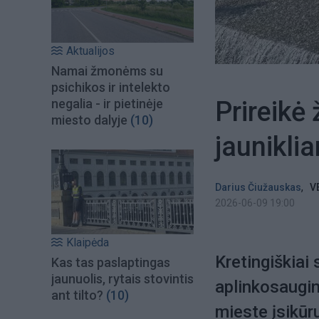
Aktualijos
Namai žmonėms su
psichikos ir intelekto
Prireikė
negalia - ir pietinėje
miesto dalyje
(10)
jaunikli
,
Darius Čiužauskas
V
2026-06-09 19:00
Klaipėda
Kretingiškiai 
Kas tas paslaptingas
jaunuolis, rytais stovintis
aplinkosaugin
ant tilto?
(10)
mieste įsikū