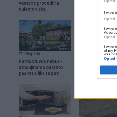
Opted 
vasaros procedūra
sausumą.
nulems viską
I want t
Po to gulbiukai saug
Opted 
I want 
Advertis
Opted 
I want t
of my P
Klaipėda
was col
Opted 
Parduotuvės nebus -
atnaujinamo pastato
paskirtis liks ta pati