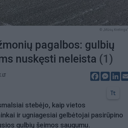
© „Mūsų Kretinga“
 žmonių pagalbos: gulbių
ams nuskęsti neleista
(1)
Facebook
Messeng
Lin
E.LT
smalsiai stebėjo, kaip vietos
inkai ir ugniagesiai gelbėtojai pasirūpino
rusios gulbių šeimos saugumu.