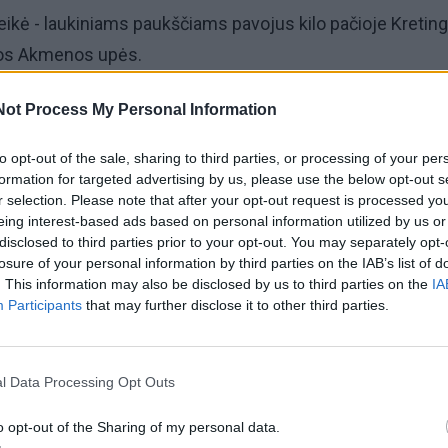
reikė - laukiniams paukščiams pavojus kilo pačioje Kreting
čios Akmenos upės.
iagesiai gelbėtojai iškviesti prie ties Birutės gatve esanč
Not Process My Personal Information
to opt-out of the sale, sharing to third parties, or processing of your per
formation for targeted advertising by us, please use the below opt-out s
ialistas pranešė, kad reikalinga ugniagesių pagalba patr
r selection. Please note that after your opt-out request is processed y
eing interest-based ads based on personal information utilized by us or
disclosed to third parties prior to your opt-out. You may separately opt-
losure of your personal information by third parties on the IAB’s list of
 lizdo į vandenį nukris gulbių jaunikliai.
. This information may also be disclosed by us to third parties on the
IA
Participants
that may further disclose it to other third parties.
ms gelbėtojams, aplinkosaugininkas iš lizdo surinko gul
l Data Processing Opt Outs
o opt-out of the Sharing of my personal data.
jai valtimi priplaukė prie užtvankos krašto ir lizdą perkėlė