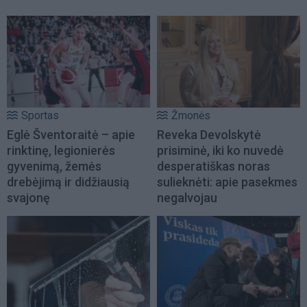
Sportas
Žmonės
Eglė Šventoraitė – apie
Reveka Devolskytė
rinktinę, legionierės
prisiminė, iki ko nuvedė
gyvenimą, žemės
desperatiškas noras
drebėjimą ir didžiausią
sulieknėti: apie pasekmes
svajonę
negalvojau