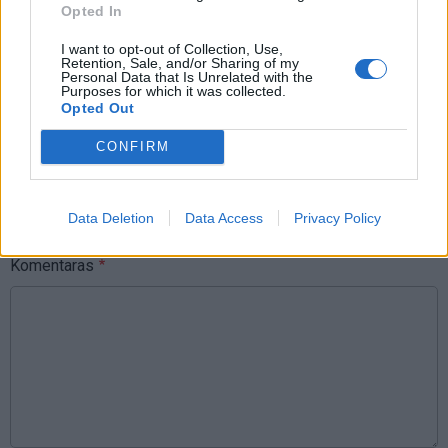
Opted In
I want to opt-out of Collection, Use,
Komentarai
Retention, Sale, and/or Sharing of my
Personal Data that Is Unrelated with the
Purposes for which it was collected.
Opted Out
Rašyti komentarą
CONFIRM
Jūsų vardas
Data Deletion
Data Access
Privacy Policy
Komentaras