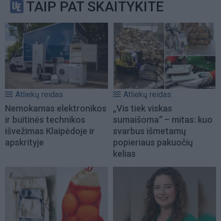
TAIP PAT SKAITYKITE
Atliekų reidas
Atliekų reidas
Nemokamas elektronikos
„Vis tiek viskas
ir buitinės technikos
sumaišoma“ – mitas: kuo
išvežimas Klaipėdoje ir
svarbus išmetamų
apskrityje
popieriaus pakuočių
kelias