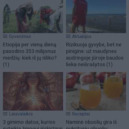
Gyvenimas
Aktualijos
Etiopija per vieną dieną
Rizikuoja gyvybe, bet ne
pasodino 353 milijonus
pinigine: už maudynes
medžių: kiek iš jų išliko?
audringoje jūroje baudos
(1)
lieka neišrašytos
(1)
Laisvalaikis
Receptai
3 gimimo datos, kurios
Naminė obuolių gira iš
suteikia žmogui išskirtinai
nukritusių obuolių: