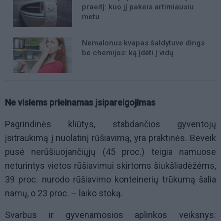
praeitį: kuo jį pakeis artimiausiu
metu
Nemalonus kvapas šaldytuve dings
be chemijos: ką įdėti į vidų
Ne visiems prieinamas įsipareigojimas
Pagrindinės kliūtys, stabdančios gyventojų
įsitraukimą į nuolatinį rūšiavimą, yra praktinės. Beveik
pusė nerūšiuojančiųjų (45 proc.) teigia namuose
neturintys vietos rūšiavimui skirtoms šiukšliadėžėms,
39 proc. nurodo rūšiavimo konteinerių trūkumą šalia
namų, o 23 proc. – laiko stoką.
Svarbus ir gyvenamosios aplinkos veiksnys: