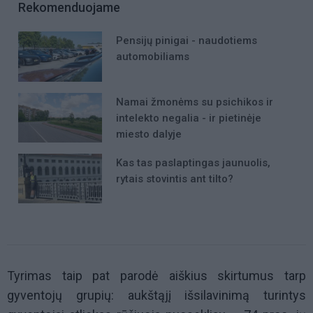
Rekomenduojame
Pensijų pinigai - naudotiems
automobiliams
Namai žmonėms su psichikos ir
intelekto negalia - ir pietinėje
miesto dalyje
Kas tas paslaptingas jaunuolis,
rytais stovintis ant tilto?
Tyrimas taip pat parodė aiškius skirtumus tarp
gyventojų grupių: aukštąjį išsilavinimą turintys