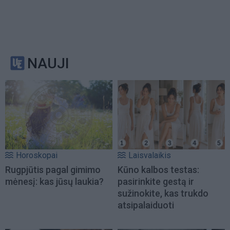
NAUJI
Horoskopai
Laisvalaikis
Rugpjūtis pagal gimimo
Kūno kalbos testas:
mėnesį: kas jūsų laukia?
pasirinkite gestą ir
sužinokite, kas trukdo
atsipalaiduoti