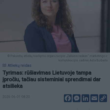
© Pakuočių atliekų tvarkymo organizacijos „Žaliasis taškas“ marketingo ir
komunikacijos vadovė Asta Burbaitė
Atliekų reidas
Tyrimas: rūšiavimas Lietuvoje tampa
įpročiu, tačiau sisteminiai sprendimai dar
atsilieka
Facebook
Messenger
LinkedIn
Email
C
2026-06-01 08:20
L