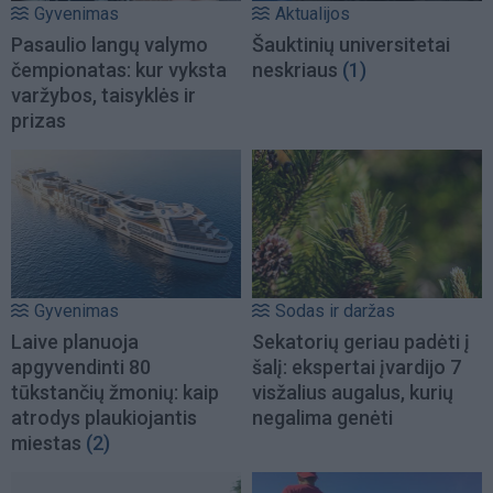
Gyvenimas
Aktualijos
Pasaulio langų valymo
Šauktinių universitetai
čempionatas: kur vyksta
neskriaus
(1)
varžybos, taisyklės ir
prizas
Gyvenimas
Sodas ir daržas
Laive planuoja
Sekatorių geriau padėti į
apgyvendinti 80
šalį: ekspertai įvardijo 7
tūkstančių žmonių: kaip
visžalius augalus, kurių
atrodys plaukiojantis
negalima genėti
miestas
(2)