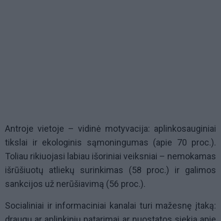
Antroje vietoje – vidinė motyvacija: aplinkosauginiai
tikslai ir ekologinis sąmoningumas (apie 70 proc.).
Toliau rikiuojasi labiau išoriniai veiksniai – nemokamas
išrūšiuotų atliekų surinkimas (58 proc.) ir galimos
sankcijos už nerūšiavimą (56 proc.).
Socialiniai ir informaciniai kanalai turi mažesnę įtaką:
draugų ar aplinkinių patarimai ar nuostatos siekia apie