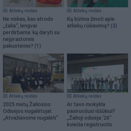
Atliekų reidas
Atliekų reidas
Ne viskas, kas atrodo
Ką būtina žinoti apie
„žalia“, lengvai
atliekų rūšiavimą?
(3)
perdirbama: ką daryti su
neįprastomis
pakuotėmis?
(1)
Atliekų reidas
Atliekų reidas
2025 metų Žaliosios
Ar tavo mokykla
Odisėjos nugalėtojai:
pasiruošusi iššūkiui?
„Atvažiavome nugalėti“
„Žalioji odisėja ’26“
kviečia registruotis