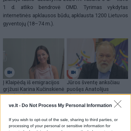
1 d. atliko bendrovė OMD. Tyrimas vykdytas
internetinės apklausos būdu, apklausta 1200 Lietuvos
gyventojų (18–74 m.).
Į Klaipėdą iš emigracijos
Jūros šventę anksčiau
grįžusi Karina Kučinskienė
puošęs Anatolijus
įvardijo didžiausią savo
Klemencovas: gal jau
norą
užtenka
ve.lt -
Do Not Process My Personal Information
If you wish to opt-out of the sale, sharing to third parties, or
processing of your personal or sensitive information for
Šiuo metu skaitomiausi