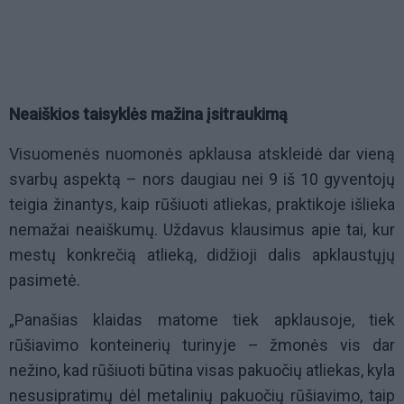
Neaiškios taisyklės mažina įsitraukimą
Visuomenės nuomonės apklausa atskleidė dar vieną
svarbų aspektą – nors daugiau nei 9 iš 10 gyventojų
teigia žinantys, kaip rūšiuoti atliekas, praktikoje išlieka
nemažai neaiškumų. Uždavus klausimus apie tai, kur
mestų konkrečią atlieką, didžioji dalis apklaustųjų
pasimetė.
„Panašias klaidas matome tiek apklausoje, tiek
rūšiavimo konteinerių turinyje – žmonės vis dar
nežino, kad rūšiuoti būtina visas pakuočių atliekas, kyla
nesusipratimų dėl metalinių pakuočių rūšiavimo, taip