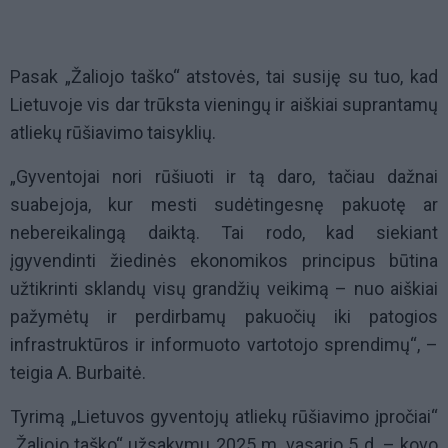
Pasak „Žaliojo taško“ atstovės, tai susiję su tuo, kad
Lietuvoje vis dar trūksta vieningų ir aiškiai suprantamų
atliekų rūšiavimo taisyklių.
„Gyventojai nori rūšiuoti ir tą daro, tačiau dažnai
suabejoja, kur mesti sudėtingesnę pakuotę ar
nebereikalingą daiktą. Tai rodo, kad siekiant
įgyvendinti žiedinės ekonomikos principus būtina
užtikrinti sklandų visų grandžių veikimą – nuo aiškiai
pažymėtų ir perdirbamų pakuočių iki patogios
infrastruktūros ir informuoto vartotojo sprendimų“, –
teigia A. Burbaitė.
Tyrimą „Lietuvos gyventojų atliekų rūšiavimo įpročiai“
„Žaliojo taško“ užsakymu 2025 m. vasario 5 d. – kovo