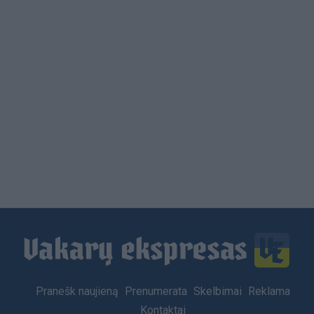
Load
More
Footer
Pranešk naujieną
Prenumerata
Skelbimai
Reklama
menu
Kontaktai