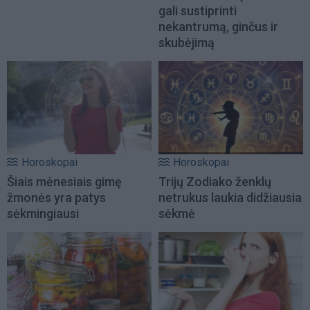
gali sustiprinti
nekantrumą, ginčus ir
skubėjimą
Horoskopai
Horoskopai
Šiais mėnesiais gimę
Trijų Zodiako ženklų
žmonės yra patys
netrukus laukia didžiausia
sėkmingiausi
sėkmė