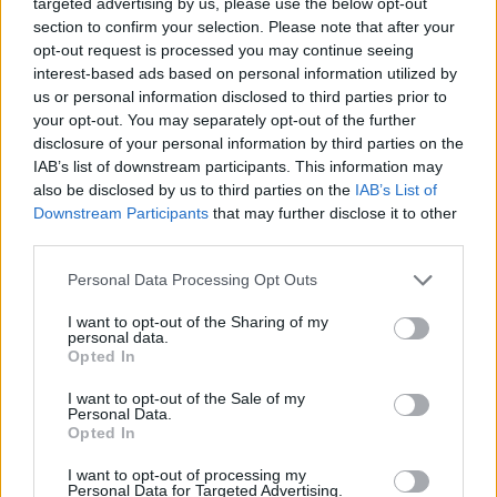
targeted advertising by us, please use the below opt-out
section to confirm your selection. Please note that after your
opt-out request is processed you may continue seeing
Laive planuoja apgyvendinti 80
interest-based ads based on personal information utilized by
tūkstančių žmonių: kaip atrodys
us or personal information disclosed to third parties prior to
plaukiojantis miestas
your opt-out. You may separately opt-out of the further
disclosure of your personal information by third parties on the
Šiais mėnesiais gimę žmonės yra
IAB’s list of downstream participants. This information may
patys sėkmingiausi
also be disclosed by us to third parties on the
IAB’s List of
Downstream Participants
that may further disclose it to other
third parties.
Kam reikalingas trečiasis skalbimo
mašinos skyrelis: daugelis jį
Personal Data Processing Opt Outs
sumaišo
I want to opt-out of the Sharing of my
personal data.
Opted In
I want to opt-out of the Sale of my
Personal Data.
Opted In
Raktažodžiai
atliekų rūšiavimas
atliekos
I want to opt-out of processing my
Personal Data for Targeted Advertising.