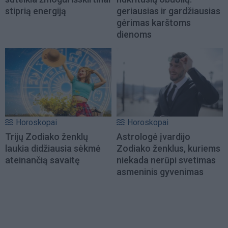
stiprią energiją
geriausias ir gardžiausias
gėrimas karštoms
dienoms
Horoskopai
Horoskopai
Trijų Zodiako ženklų
Astrologė įvardijo
laukia didžiausia sėkmė
Zodiako ženklus, kuriems
ateinančią savaitę
niekada nerūpi svetimas
asmeninis gyvenimas