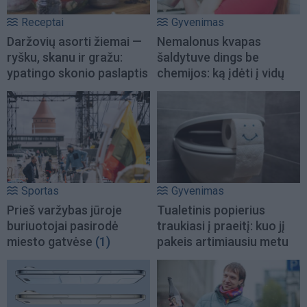
Receptai
Gyvenimas
Daržovių asorti žiemai —
Nemalonus kvapas
ryšku, skanu ir gražu:
šaldytuve dings be
ypatingo skonio paslaptis
chemijos: ką įdėti į vidų
Sportas
Gyvenimas
Prieš varžybas jūroje
Tualetinis popierius
buriuotojai pasirodė
traukiasi į praeitį: kuo jį
miesto gatvėse
(1)
pakeis artimiausiu metu