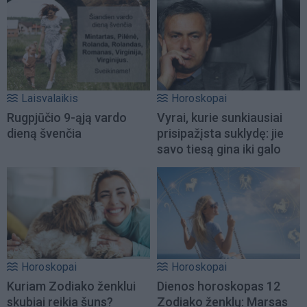
Laisvalaikis
Horoskopai
Rugpjūčio 9-ąją vardo
Vyrai, kurie sunkiausiai
dieną švenčia
prisipažįsta suklydę: jie
savo tiesą gina iki galo
Horoskopai
Horoskopai
Kuriam Zodiako ženklui
Dienos horoskopas 12
skubiai reikia šuns?
Zodiako ženklų: Marsas