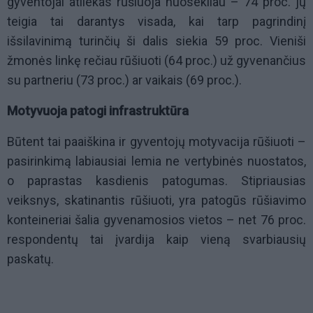
gyventojai atliekas rūšiuoja nuosekliau – 74 proc. jų
teigia tai darantys visada, kai tarp pagrindinį
išsilavinimą turinčių ši dalis siekia 59 proc. Vieniši
žmonės linkę rečiau rūšiuoti (64 proc.) už gyvenančius
su partneriu (73 proc.) ar vaikais (69 proc.).
Motyvuoja patogi infrastruktūra
Būtent tai paaiškina ir gyventojų motyvacija rūšiuoti –
pasirinkimą labiausiai lemia ne vertybinės nuostatos,
o paprastas kasdienis patogumas. Stipriausias
veiksnys, skatinantis rūšiuoti, yra patogūs rūšiavimo
konteineriai šalia gyvenamosios vietos – net 76 proc.
respondentų tai įvardija kaip vieną svarbiausių
paskatų.