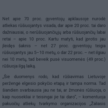
Net apie 70 proc. gyventojų apklausoje nurodė
atliekas rūšiuojantys visada, dar apie 20 proc. tai daro
dažniausiai, o nerūšiuojančiųjų arba rūšiuojančių labai
retai – apie 10 proc. Kartu matyti, kad įprotis jau
įleidęs šaknis – net 27 proc. gyventojų teigia
rūšiuojantys jau 5–10 metų, o dar 22 proc. – net ilgiau
nei 10 metų, tad beveik pusė visuomenės (49 proc.)
rūšiuoja ilgą laiką.
„Šie duomenys rodo, kad rūšiavimas Lietuvoje
peržengė elgesio pokyčio etapą ir tampa norma. Tad
šiandien svarbiausia jau ne tai, ar žmonės rūšiuoja, o
kaip nuosekliai ir teisingai jie tai daro“, – komentuoja
pakuočių atliekų tvarkymo organizacijos „Žaliasis