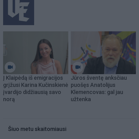
Į Klaipėdą iš emigracijos
Jūros šventę anksčiau
grįžusi Karina Kučinskienė
puošęs Anatolijus
įvardijo didžiausią savo
Klemencovas: gal jau
norą
užtenka
Šiuo metu skaitomiausi