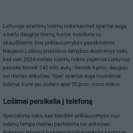
Lietuvoje azartinių lošimų rinka kasmet sparčiai auga,
o kartu daugėja šeimų, kurios susiduria su
skaudžiomis šios priklausomybės pasekmėmis.
Naujausi Lošimų priežiūros tarnybos duomenys rodo,
kad vien 2024 metais lošimų rinkos pajamos Lietuvoje
pasiekė beveik 242 mln. eurų - beveik 9 proc. daugiau
nei metais anksčiau. Ypač sparčiai auga nuotoliniai
lošimai, kurie jau sudaro apie 70 proc. visos rinkos.
Lošimai persikelia į telefoną
Specialistai sako, kad šiandien priklausomybė nuo
lošimų tampa mažiau pastebima nei anksčiau.
Anksčiau žmogus turėdavo fiziškai lankytis kazino ar