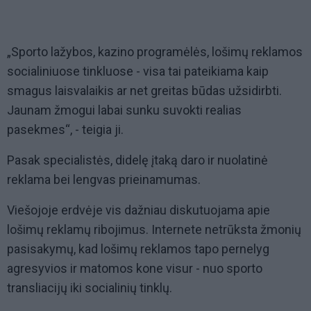
„Sporto lažybos, kazino programėlės, lošimų reklamos
socialiniuose tinkluose - visa tai pateikiama kaip
smagus laisvalaikis ar net greitas būdas užsidirbti.
Jaunam žmogui labai sunku suvokti realias
pasekmes“, - teigia ji.
Pasak specialistės, didelę įtaką daro ir nuolatinė
reklama bei lengvas prieinamumas.
Viešojoje erdvėje vis dažniau diskutuojama apie
lošimų reklamų ribojimus. Internete netrūksta žmonių
pasisakymų, kad lošimų reklamos tapo pernelyg
agresyvios ir matomos kone visur - nuo sporto
transliacijų iki socialinių tinklų.