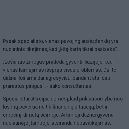
Pasak specialisto, vienas pavojingiausių ženklų yra
nuolatinis tikėjimas, kad „kitą kartą tikrai pasiseks“.
„Lošiantis žmogus pradeda gyventi iliuzijoje, kad
vienas laimėjimas išspręs visas problemas. Dėl to
dažnai lošiama dar agresyviau, bandant atsilošti
prarastus pinigus“, - sako konsultantas.
Specialistai atkreipia dėmesį, kad priklausomybė nuo
lošimų paveikia ne tik finansinę situaciją, bet ir
emocinį klimatą šeimoje. Artimieji dažnai gyvena
nuolatinėje įtampoje, atsiranda nepasitikėjimas,