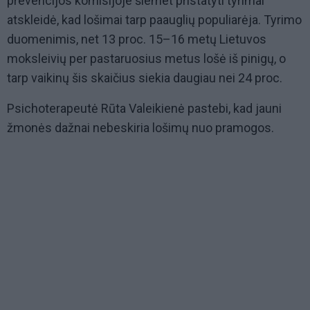
prevencijos komisijoje šiemet pristatyti tyrimai
atskleidė, kad lošimai tarp paauglių populiarėja. Tyrimo
duomenimis, net 13 proc. 15–16 metų Lietuvos
moksleivių per pastaruosius metus lošė iš pinigų, o
tarp vaikinų šis skaičius siekia daugiau nei 24 proc.
Psichoterapeutė Rūta Valeikienė pastebi, kad jauni
žmonės dažnai nebeskiria lošimų nuo pramogos.