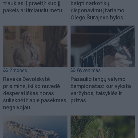
traukiasi į praeitį: kuo jį
baigti narkotikų
pakeis artimiausiu metu
disponavimu įtariamo
Olego Šurajevo bylos
Žmonės
Gyvenimas
Reveka Devolskytė
Pasaulio langų valymo
prisiminė, iki ko nuvedė
čempionatas: kur vyksta
desperatiškas noras
varžybos, taisyklės ir
sulieknėti: apie pasekmes
prizas
negalvojau