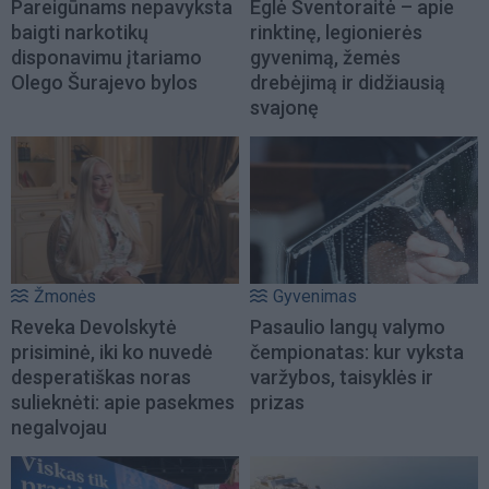
Pareigūnams nepavyksta
Eglė Šventoraitė – apie
baigti narkotikų
rinktinę, legionierės
disponavimu įtariamo
gyvenimą, žemės
Olego Šurajevo bylos
drebėjimą ir didžiausią
svajonę
Žmonės
Gyvenimas
Reveka Devolskytė
Pasaulio langų valymo
prisiminė, iki ko nuvedė
čempionatas: kur vyksta
desperatiškas noras
varžybos, taisyklės ir
sulieknėti: apie pasekmes
prizas
negalvojau