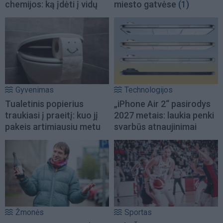
chemijos: ką įdėti į vidų
miesto gatvėse
(1)
Gyvenimas
Technologijos
Tualetinis popierius
„iPhone Air 2“ pasirodys
traukiasi į praeitį: kuo jį
2027 metais: laukia penki
pakeis artimiausiu metu
svarbūs atnaujinimai
Žmonės
Sportas