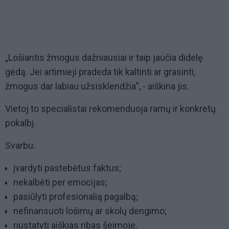
„Lošiantis žmogus dažniausiai ir taip jaučia didelę
gėdą. Jei artimieji pradeda tik kaltinti ar grasinti,
žmogus dar labiau užsisklendžia“, - aiškina jis.
Vietoj to specialistai rekomenduoja ramų ir konkretų
pokalbį.
Svarbu:
įvardyti pastebėtus faktus;
nekalbėti per emocijas;
pasiūlyti profesionalią pagalbą;
nefinansuoti lošimų ar skolų dengimo;
nustatyti aiškias ribas šeimoje.