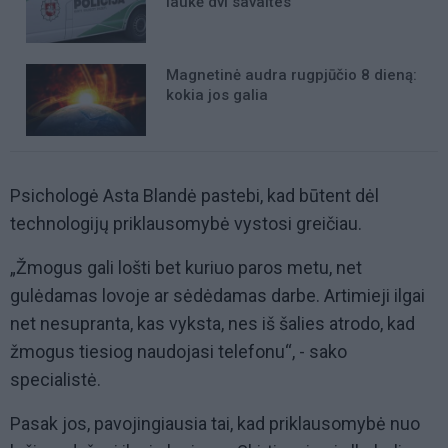
laukė dvi savaites
Magnetinė audra rugpjūčio 8 dieną:
kokia jos galia
Psichologė Asta Blandė pastebi, kad būtent dėl
technologijų priklausomybė vystosi greičiau.
„Žmogus gali lošti bet kuriuo paros metu, net
gulėdamas lovoje ar sėdėdamas darbe. Artimieji ilgai
net nesupranta, kas vyksta, nes iš šalies atrodo, kad
žmogus tiesiog naudojasi telefonu“, - sako
specialistė.
Pasak jos, pavojingiausia tai, kad priklausomybė nuo