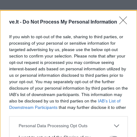
ve.lt -
Do Not Process My Personal Information
„Lūžis įvyko tada, kai supratau, kad jis
If you wish to opt-out of the sale, sharing to third parties, or
nebekontroliuoja situacijos. Jis pats prisipažino, kad
processing of your personal or sensitive information for
lošia ir nebegali sustoti“, - pasakoja klaipėdietė.
targeted advertising by us, please use the below opt-out
section to confirm your selection. Please note that after your
opt-out request is processed you may continue seeing
Šeima nusprendė nedelsti, kreipėsi į specialistus,
interest-based ads based on personal information utilized by
vyras pradėjo lankyti terapiją, o artimieji įsitraukė į
us or personal information disclosed to third parties prior to
pagalbos procesą.
your opt-out. You may separately opt-out of the further
disclosure of your personal information by third parties on the
„Buvo labai sunku. Reikėjo atkurti pasitikėjimą, išmokti
IAB’s list of downstream participants. This information may
also be disclosed by us to third parties on the
IAB’s List of
kalbėtis be kaltinimų. Tačiau šiandien gyvename visai
Downstream Participants
that may further disclose it to other
kitaip. Nebėra melo, skolų, nuolatinės baimės“, - sako
third parties.
moteris.
Personal Data Processing Opt Outs