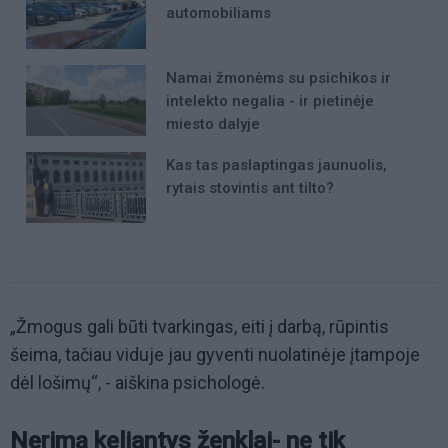
automobiliams
Namai žmonėms su psichikos ir
intelekto negalia - ir pietinėje
miesto dalyje
Kas tas paslaptingas jaunuolis,
rytais stovintis ant tilto?
„Žmogus gali būti tvarkingas, eiti į darbą, rūpintis
šeima, tačiau viduje jau gyventi nuolatinėje įtampoje
dėl lošimų“, - aiškina psichologė.
Nerimą keliantys ženklai- ne tik