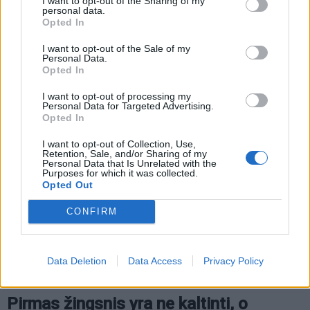
I want to opt-out of the Sharing of my
personal data.
Opted In
I want to opt-out of the Sale of my
Personal Data.
Opted In
I want to opt-out of processing my
Personal Data for Targeted Advertising.
Opted In
I want to opt-out of Collection, Use,
Retention, Sale, and/or Sharing of my
Personal Data that Is Unrelated with the
Purposes for which it was collected.
Opted Out
Pasak jos, svarbiausia buvo nepradėti slėpti
CONFIRM
problemos.
„Kai šeima apsimeta, kad nieko nevyksta,
Data Deletion
Data Access
Privacy Policy
priklausomybė tik gilėja“, - įsitikinusi klaipėdietė.
Pirmas žingsnis yra ne kaltinti, o