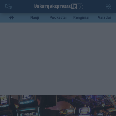
Pereiti
į
pagrindinį
Mobile
Nauji
Podkastai
Renginiai
Vaizdai
turinį
menu
bottom