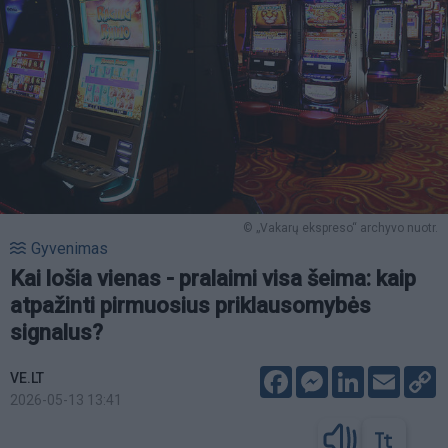
© „Vakarų ekspreso“ archyvo nuotr.
Gyvenimas
Kai lošia vienas - pralaimi visa šeima: kaip
atpažinti pirmuosius priklausomybės
signalus?
Facebook
Messenger
LinkedIn
Email
C
VE.LT
L
2026-05-13 13:41