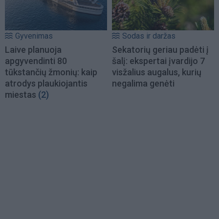
Gyvenimas
Sodas ir daržas
Laive planuoja
Sekatorių geriau padėti į
apgyvendinti 80
šalį: ekspertai įvardijo 7
tūkstančių žmonių: kaip
visžalius augalus, kurių
atrodys plaukiojantis
negalima genėti
miestas
(2)