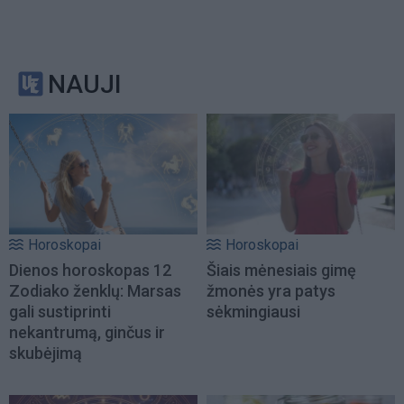
NAUJI
Horoskopai
Horoskopai
Dienos horoskopas 12
Šiais mėnesiais gimę
Zodiako ženklų: Marsas
žmonės yra patys
gali sustiprinti
sėkmingiausi
nekantrumą, ginčus ir
skubėjimą