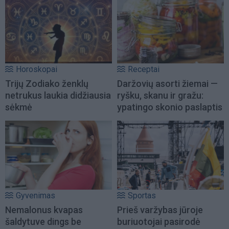
Horoskopai
Receptai
Trijų Zodiako ženklų
Daržovių asorti žiemai —
netrukus laukia didžiausia
ryšku, skanu ir gražu:
sėkmė
ypatingo skonio paslaptis
Gyvenimas
Sportas
Nemalonus kvapas
Prieš varžybas jūroje
šaldytuve dings be
buriuotojai pasirodė