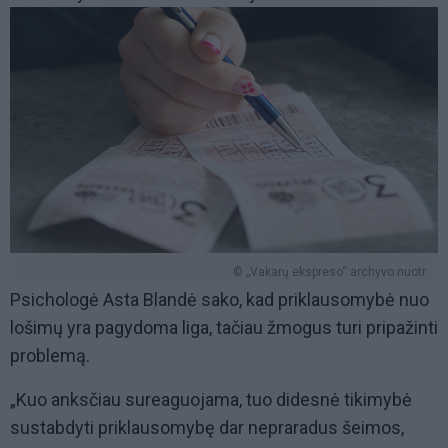
© „Vakarų ekspreso“ archyvo nuotr.
Psichologė Asta Blandė sako, kad priklausomybė nuo
lošimų yra pagydoma liga, tačiau žmogus turi pripažinti
problemą.
„Kuo anksčiau sureaguojama, tuo didesnė tikimybė
sustabdyti priklausomybę dar nepraradus šeimos,