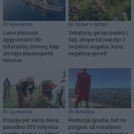
Gyvenimas
Sodas ir daržas
Laive planuoja
Sekatorių geriau padėti į
apgyvendinti 80
šalį: ekspertai įvardijo 7
tūkstančių žmonių: kaip
visžalius augalus, kurių
atrodys plaukiojantis
negalima genėti
miestas
Gyvenimas
Aktualijos
Etiopija per vieną dieną
Rizikuoja gyvybe, bet ne
pasodino 353 milijonus
pinigine: už maudynes
medžių: kiek iš jų išliko?
audringoje jūroje baudos