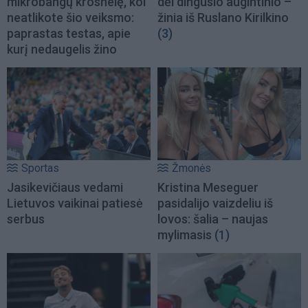
mikrobangų krosnelę, kol
dėl dingusio augintinio –
neatlikote šio veiksmo:
žinia iš Ruslano Kirilkino
paprastas testas, apie
(3)
kurį nedaugelis žino
Sportas
Žmonės
Jasikevičiaus vedami
Kristina Meseguer
Lietuvos vaikinai patiesė
pasidalijo vaizdeliu iš
serbus
lovos: šalia – naujas
mylimasis
(1)