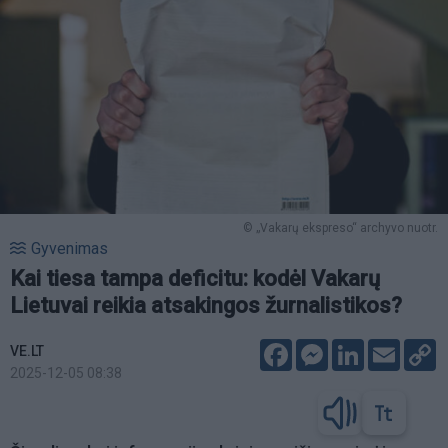
© „Vakarų ekspreso“ archyvo nuotr.
Gyvenimas
Kai tiesa tampa deficitu: kodėl Vakarų
Lietuvai reikia atsakingos žurnalistikos?
Facebook
Messenger
LinkedIn
Email
C
VE.LT
L
2025-12-05 08:38