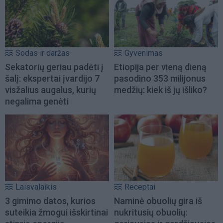
Sodas ir daržas
Gyvenimas
Sekatorių geriau padėti į
Etiopija per vieną dieną
šalį: ekspertai įvardijo 7
pasodino 353 milijonus
visžalius augalus, kurių
medžių: kiek iš jų išliko?
negalima genėti
Laisvalaikis
Receptai
3 gimimo datos, kurios
Naminė obuolių gira iš
suteikia žmogui išskirtinai
nukritusių obuolių: