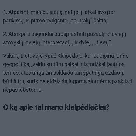
1. Atpažinti manipuliaciją, net jei ji atkeliavo per
patikimą, iš pirmo žvilgsnio „neutralų“ šaltinį.
2. Atsispirti pagundai supaprastinti pasaulį iki dviejų
stovyklų, dviejų interpretacijų ir dviejų „tiesų“.
Vakarų Lietuvoje, ypač Klaipėdoje, kur susipina jūrinė
geopolitika, įvairių kultūrų balsai ir istoriškai jautrios
temos, atsakinga žiniasklaida turi ypatingą užduotį:
būti filtru, kuris neleidžia žalingoms žinutėms pasklisti
nepastebėtoms.
O ką apie tai mano klaipėdiečiai?