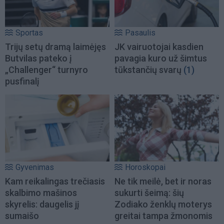
Sportas
Pasaulis
Trijų setų dramą laimėjęs
JK vairuotojai kasdien
Butvilas pateko į
pavagia kuro už šimtus
„Challenger“ turnyro
tūkstančių svarų
(1)
pusfinalį
Gyvenimas
Horoskopai
Kam reikalingas trečiasis
Ne tik meilė, bet ir noras
skalbimo mašinos
sukurti šeimą: šių
skyrelis: daugelis jį
Zodiako ženklų moterys
sumaišo
greitai tampa žmonomis