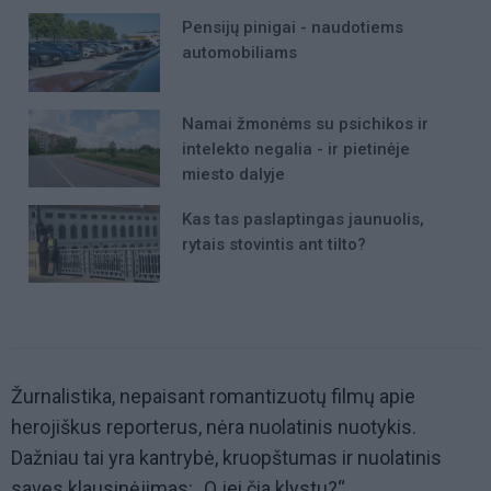
Pensijų pinigai - naudotiems
automobiliams
Namai žmonėms su psichikos ir
intelekto negalia - ir pietinėje
miesto dalyje
Kas tas paslaptingas jaunuolis,
rytais stovintis ant tilto?
Žurnalistika, nepaisant romantizuotų filmų apie
herojiškus reporterus, nėra nuolatinis nuotykis.
Dažniau tai yra kantrybė, kruopštumas ir nuolatinis
savęs klausinėjimas: „O jei čia klystu?“