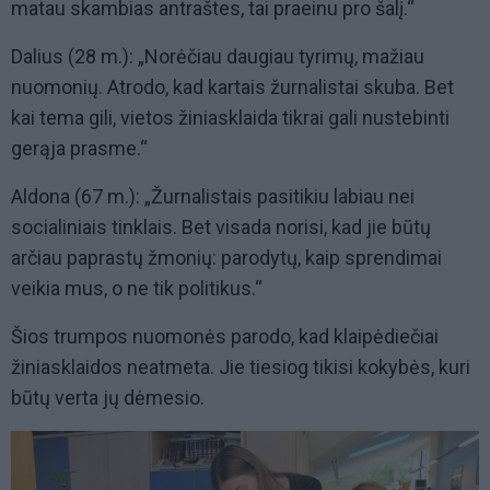
matau skambias antraštes, tai praeinu pro šalį.“
Dalius (28 m.): „Norėčiau daugiau tyrimų, mažiau
nuomonių. Atrodo, kad kartais žurnalistai skuba. Bet
kai tema gili, vietos žiniasklaida tikrai gali nustebinti
gerąja prasme.“
Aldona (67 m.): „Žurnalistais pasitikiu labiau nei
socialiniais tinklais. Bet visada norisi, kad jie būtų
arčiau paprastų žmonių: parodytų, kaip sprendimai
veikia mus, o ne tik politikus.“
Šios trumpos nuomonės parodo, kad klaipėdiečiai
žiniasklaidos neatmeta. Jie tiesiog tikisi kokybės, kuri
būtų verta jų dėmesio.