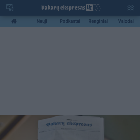
Pereiti
į
pagrindinį
Mobile
Nauji
Podkastai
Renginiai
Vaizdai
turinį
menu
bottom