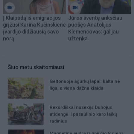
Į Klaipėdą iš emigracijos
Jūros šventę anksčiau
grįžusi Karina Kučinskienė
puošęs Anatolijus
įvardijo didžiausią savo
Klemencovas: gal jau
norą
užtenka
Šiuo metu skaitomiausi
Geltonuoja agurkų lapai: kalta ne
liga, o viena dažna klaida
Rekordiškai nusekęs Dunojus
atidengė II pasaulinio karo laikų
radinius
Magnetinė audra rugpjūčio 8 dieną: