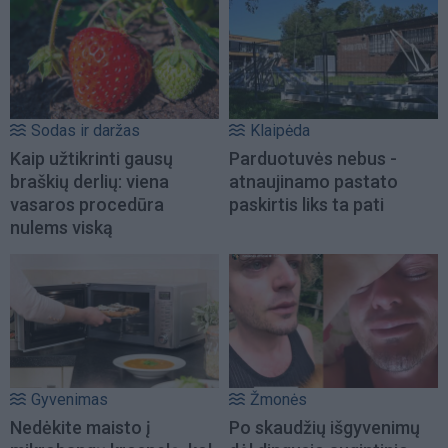
Sodas ir daržas
Klaipėda
Kaip užtikrinti gausų
Parduotuvės nebus -
braškių derlių: viena
atnaujinamo pastato
vasaros procedūra
paskirtis liks ta pati
nulems viską
Gyvenimas
Žmonės
Nedėkite maisto į
Po skaudžių išgyvenimų