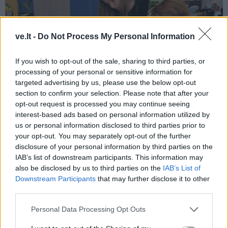
ve.lt -
Do Not Process My Personal Information
If you wish to opt-out of the sale, sharing to third parties, or
processing of your personal or sensitive information for
targeted advertising by us, please use the below opt-out
section to confirm your selection. Please note that after your
© „Vakarų ekspreso“ archyvo nuotr.
opt-out request is processed you may continue seeing
interest-based ads based on personal information utilized by
Svarbiausia – nesitaikstyti su triukšmu
us or personal information disclosed to third parties prior to
your opt-out. You may separately opt-out of the further
disclosure of your personal information by third parties on the
Atsakinga žurnalistika nėra vien žurnalistų reikalas. Tai
IAB’s list of downstream participants. This information may
sąveika. Žurnalistai stengiasi būti tikslūs ir skaidrūs, o
also be disclosed by us to third parties on the
IAB’s List of
visuomenė - įsiklausanti, kritiška ir nebijanti klausti.
Downstream Participants
that may further disclose it to other
third parties.
Kai abi pusės susitinka viduryje, atsiranda tikras
dialogas. Ir tik tada informacinė erdvė tampa ne kovos
Personal Data Processing Opt Outs
lauku, o bendruomenės platforma.