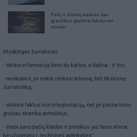
Pelių ir žiurkių baubas: kas
graužikus gąsdina labiau nei
nuodai
Atsakingas žurnalistas:
- tikrina informaciją bent du kartus, o dažnai - ir tris;
- neskuba ir, jei reikia, renkasi lėtesnę, bet tikslesnę
žurnalistiką;
- atskiria faktus nuo interpretacijų, net jei pastarosios
gražiau skamba antraštėje;
- stebi savo pačių klaidas ir prireikus jas taiso atvirai,
be užuominų į „technines aplinkybes“;