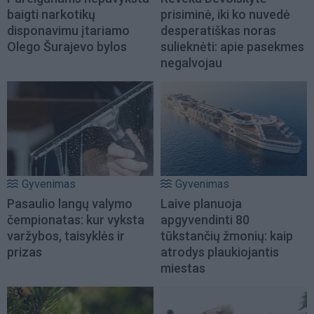
baigti narkotikų
prisiminė, iki ko nuvedė
disponavimu įtariamo
desperatiškas noras
Olego Šurajevo bylos
sulieknėti: apie pasekmes
negalvojau
Gyvenimas
Gyvenimas
Pasaulio langų valymo
Laive planuoja
čempionatas: kur vyksta
apgyvendinti 80
varžybos, taisyklės ir
tūkstančių žmonių: kaip
prizas
atrodys plaukiojantis
miestas