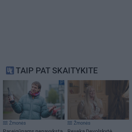
TAIP PAT SKAITYKITE
Žmonės
Žmonės
Pareigūnams nepavyksta
Reveka Devolskytė