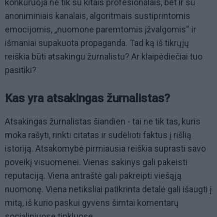
konkuruoja ne tik su kitais profesionalais, bet ir su
anoniminiais kanalais, algoritmais sustiprintomis
emocijomis, „nuomone paremtomis įžvalgomis“ ir
išmaniai supakuota propaganda. Tad ką iš tikrųjų
reiškia būti atsakingu žurnalistu? Ar klaipėdiečiai tuo
pasitiki?
Kas yra atsakingas žurnalistas?
Atsakingas žurnalistas šiandien - tai ne tik tas, kuris
moka rašyti, rinkti citatas ir sudėlioti faktus į rišlią
istoriją. Atsakomybė pirmiausia reiškia suprasti savo
poveikį visuomenei. Vienas sakinys gali pakeisti
reputaciją. Viena antraštė gali pakreipti viešąją
nuomonę. Viena netiksliai patikrinta detalė gali išaugti į
mitą, iš kurio paskui gyvens šimtai komentarų
socialiniuose tinkluose.