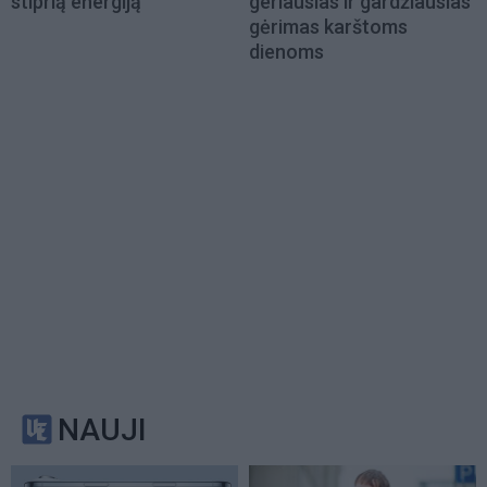
stiprią energiją
geriausias ir gardžiausias
gėrimas karštoms
dienoms
NAUJI