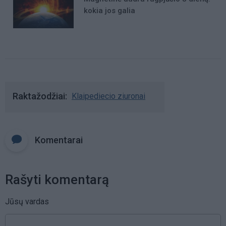
kokia jos galia
Raktažodžiai
Klaipediecio ziuronai
Komentarai
Rašyti komentarą
Jūsų vardas