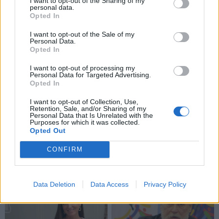
I want to opt-out of the Sharing of my
personal data.
Vakarų Lietuvoje, kur uostas - vartai į pasaulį, o vėjai
Opted In
atneša tiek naujienas, tiek gandus, atsakinga
I want to opt-out of the Sale of my
Personal Data.
žurnalistika yra mūsų navigacijos sistema. Kompasas,
Opted In
kuris rodo kryptį, net jei kartais migla uždengia
I want to opt-out of processing my
horizontą.
Personal Data for Targeted Advertising.
Opted In
I want to opt-out of Collection, Use,
Retention, Sale, and/or Sharing of my
Personal Data that Is Unrelated with the
Purposes for which it was collected.
Opted Out
CONFIRM
Data Deletion
Data Access
Privacy Policy