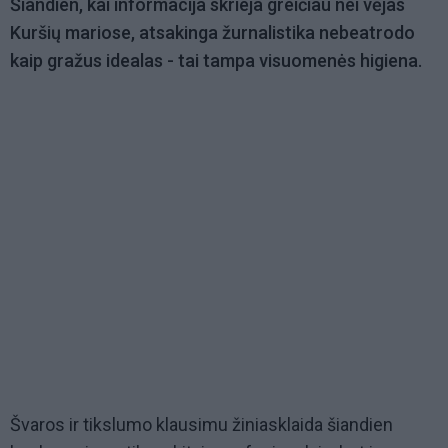
Šiandien, kai informacija skrieja greičiau nei vėjas
Kuršių mariose, atsakinga žurnalistika nebeatrodo
kaip gražus idealas - tai tampa visuomenės higiena.
Švaros ir tikslumo klausimu žiniasklaida šiandien