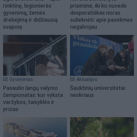
rinktinę, legionierės
prisiminė, iki ko nuvedė
gyvenimą, žemės
desperatiškas noras
drebėjimą ir didžiausią
sulieknėti: apie pasekmes
svajonę
negalvojau
Gyvenimas
Aktualijos
Pasaulio langų valymo
Šauktinių universitetai
čempionatas: kur vyksta
neskriaus
varžybos, taisyklės ir
prizas