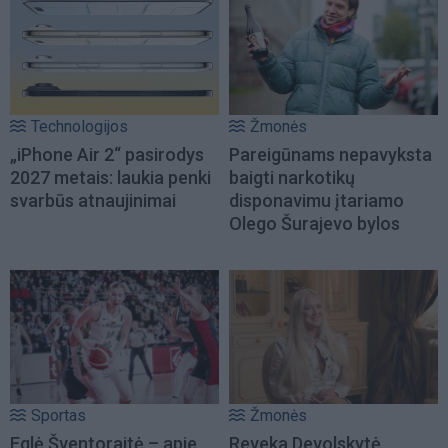
Technologijos
Žmonės
„iPhone Air 2“ pasirodys
Pareigūnams nepavyksta
2027 metais: laukia penki
baigti narkotikų
svarbūs atnaujinimai
disponavimu įtariamo
Olego Šurajevo bylos
Sportas
Žmonės
Eglė Šventoraitė – apie
Reveka Devolskytė