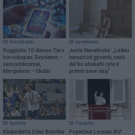
Horoskopai
Gyvenimas
Rugpjūčio 10 dienos Taro
Justė Navalinskė: „Linkiu
horoskopas: Dvyniams –
nenustoti gyventi, rasti
seni įsitikinimai,
dėl ko atsikelti ryte ir
Mergelėms – tikslai
priimti save visą“
Sportas
Pasaulis
Klaipėdietis Edas Butvilas
Popiežius Leonas XIV