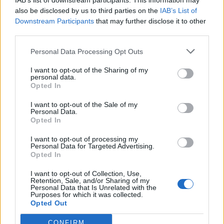
IAB’s list of downstream participants. This information may
also be disclosed by us to third parties on the
IAB’s List of
Downstream Participants
that may further disclose it to other
TAIP PAT SKAITYKITE
third parties.
Personal Data Processing Opt Outs
I want to opt-out of the Sharing of my
personal data.
Opted In
I want to opt-out of the Sale of my
Personal Data.
Opted In
Sveikata
Kultūra
Palangos reabilitacijos
Josepho Haydno
I want to opt-out of processing my
Personal Data for Targeted Advertising.
filialas „Pušynas“ diegia
oratorija „Pasaulio
Opted In
pažangias skaitmenines
sutvėrimas“ – šviesos ir
technologijas pacientų
tikėjimo žmogumi šventė
I want to opt-out of Collection, Use,
Retention, Sale, and/or Sharing of my
reabilitacijai
Personal Data that Is Unrelated with the
Purposes for which it was collected.
Opted Out
CONFIRM