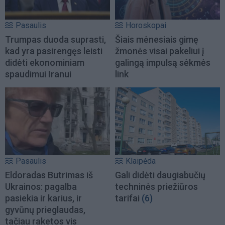
Pasaulis
Horoskopai
Trumpas duoda suprasti,
Šiais mėnesiais gimę
kad yra pasirengęs leisti
žmonės visai pakeliui į
didėti ekonominiam
galingą impulsą sėkmės
spaudimui Iranui
link
Pasaulis
Klaipėda
Eldoradas Butrimas iš
Gali didėti daugiabučių
Ukrainos: pagalba
techninės priežiūros
pasiekia ir karius, ir
tarifai
(6)
gyvūnų prieglaudas,
tačiau raketos vis