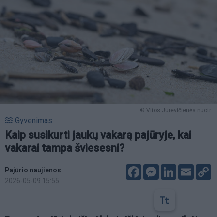
© Vitos Jurevičienės nuotr.
Gyvenimas
Kaip susikurti jaukų vakarą pajūryje, kai
vakarai tampa šviesesni?
Facebook
Messenger
LinkedIn
Email
C
Pajūrio naujienos
L
2026-05-09 15:55