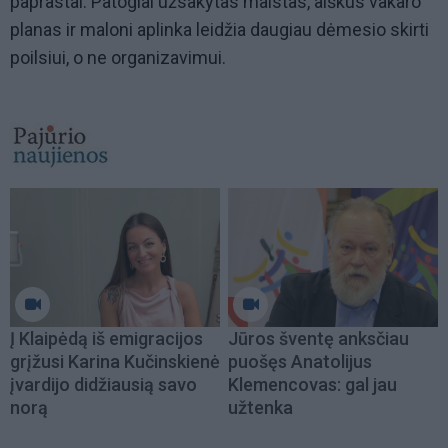
paprastai. Patogiai užsakytas maistas, aiškus vakaro
planas ir maloni aplinka leidžia daugiau dėmesio skirti
poilsiui, o ne organizavimui.
Į Klaipėdą iš emigracijos
Jūros šventę anksčiau
grįžusi Karina Kučinskienė
puošęs Anatolijus
įvardijo didžiausią savo
Klemencovas: gal jau
norą
užtenka