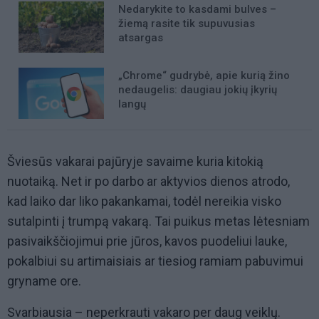
Nedarykite to kasdami bulves –
žiemą rasite tik supuvusias
atsargas
„Chrome“ gudrybė, apie kurią žino
nedaugelis: daugiau jokių įkyrių
langų
Šviesūs vakarai pajūryje savaime kuria kitokią
nuotaiką. Net ir po darbo ar aktyvios dienos atrodo,
kad laiko dar liko pakankamai, todėl nereikia visko
sutalpinti į trumpą vakarą. Tai puikus metas lėtesniam
pasivaikščiojimui prie jūros, kavos puodeliui lauke,
pokalbiui su artimaisiais ar tiesiog ramiam pabuvimui
gryname ore.
Svarbiausia – neperkrauti vakaro per daug veiklų.