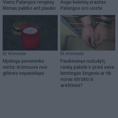
Vieno Palangos renginių
Augo keleivių srautas
likimas pakibo ant plauko
Palangos oro uoste
Kriminalai
Kriminalai
Mįslinga pensininko
Pasikėsinęs nužudyti,
mirtis: krūmuose nuo
ranką pakėlė ir prieš save:
giltinės nepasislėpė
lemtingas žingsnis ar tik
noras ištrūkti iš
areštinės?