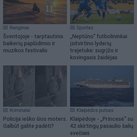
Renginiai
Sportas
Šventojoje - tarptautinis
„Neptūno“ futbolininkai
baikerių paplūdimio ir
įsitvirtino lyderių
muzikos festivalis
trejetuke: sugrįžo ir
kovingasis žaidėjas
Kriminalai
Klaipėdos pulsas
Policija ieško šios moters.
Klaipėdoje - „Princesė“ su
Galbūt galite padėti?
42 skirtingų pasaulio šalių
svečiais