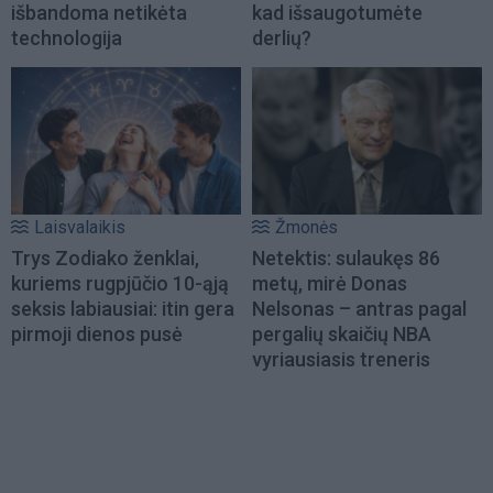
išbandoma netikėta
kad išsaugotumėte
technologija
derlių?
Laisvalaikis
Žmonės
Trys Zodiako ženklai,
Netektis: sulaukęs 86
kuriems rugpjūčio 10-ąją
metų, mirė Donas
seksis labiausiai: itin gera
Nelsonas – antras pagal
pirmoji dienos pusė
pergalių skaičių NBA
vyriausiasis treneris