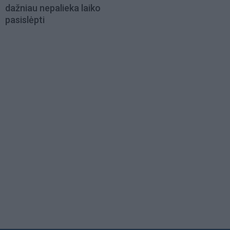
dažniau nepalieka laiko
pasislėpti
Load
More