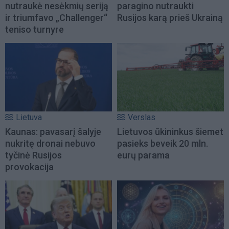
nutraukė nesėkmių seriją
paragino nutraukti
ir triumfavo „Challenger“
Rusijos karą prieš Ukrainą
teniso turnyre
Lietuva
Verslas
Kaunas: pavasarį šalyje
Lietuvos ūkininkus šiemet
nukritę dronai nebuvo
pasieks beveik 20 mln.
tyčinė Rusijos
eurų parama
provokacija