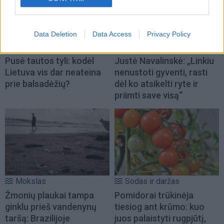
Data Deletion
Data Access
Privacy Policy
Gyvenimas
Gyvenimas
Pusė tautos tyli: kodėl
Justė Navalinskė: „Linkiu
Lietuva vis dar neateina
nenustoti gyventi, rasti
prie balsadėžių?
dėl ko atsikelti ryte ir
priimti save visą“
Mokslas
Sodas ir daržas
Žmonių plaukai tampa
Pomidorai trūkinėja
ginklu prieš vandenynų
tiesiog ant krūmo: kuo
taršą: Brazilijoje
juos palaistyti rugpjūtį,