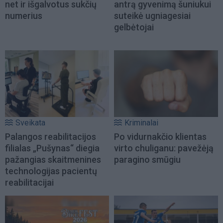
net ir išgalvotus sukčių
antrą gyvenimą šuniukui
numerius
suteikė ugniagesiai
gelbėtojai
Sveikata
Kriminalai
Palangos reabilitacijos
Po vidurnakčio klientas
filialas „Pušynas“ diegia
virto chuliganu: pavežėją
pažangias skaitmenines
paragino smūgiu
technologijas pacientų
reabilitacijai