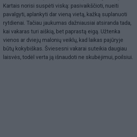
Kartais norisi suspėti viską: pasivaikščioti, nueiti
pavalgyti, aplankyti dar vieną vietą, kažką suplanuoti
rytdienai. Tačiau jaukumas dažniausiai atsiranda tada,
kai vakaras turi aiškią, bet paprastą eigą. Užtenka
vienos ar dviejų malonių veiklų, kad laikas pajūryje
būtų kokybiškas. Šviesesni vakarai suteikia daugiau
laisvės, todėl verta ją išnaudoti ne skubėjimui, poilsiui.