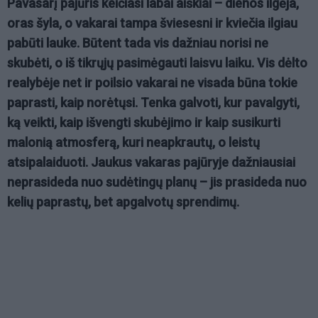
Pavasarį pajūris keičiasi labai aiškiai – dienos ilgėja,
oras šyla, o vakarai tampa šviesesni ir kviečia ilgiau
pabūti lauke. Būtent tada vis dažniau norisi ne
skubėti, o iš tikrųjų pasimėgauti laisvu laiku. Vis dėlto
realybėje net ir poilsio vakarai ne visada būna tokie
paprasti, kaip norėtųsi. Tenka galvoti, kur pavalgyti,
ką veikti, kaip išvengti skubėjimo ir kaip susikurti
malonią atmosferą, kuri neapkrautų, o leistų
atsipalaiduoti. Jaukus vakaras pajūryje dažniausiai
neprasideda nuo sudėtingų planų – jis prasideda nuo
kelių paprastų, bet apgalvotų sprendimų.