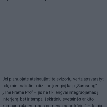
Jei planuojate atsinaujinti televizorių, verta apsvarstyti
tokį minimalistinio dizaino įrenginį kaip „Samsung“
„The Frame Pro“ – jis ne tik lengvai integruojamas į
interjerą, bet ir tampa išskirtiniu svetainės ar kito
kambario akcentu, nes primena meno kūrinį“, – teigia