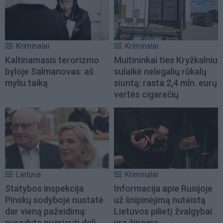
Kriminalai
Kriminalai
Kaltinamasis terorizmo
Muitininkai ties Kryžkalniu
byloje Salmanovas: aš
sulaikė nelegalių rūkalų
myliu taiką
siuntą: rasta 2,4 mln. eurų
vertės cigarečių
Lietuva
Kriminalai
Statybos inspekcija
Informacija apie Rusijoje
Pinskų sodyboje nustatė
už šnipinėjimą nuteistą
dar vieną pažeidimą:
Lietuvos pilietį žvalgybai
nurodyta nugriauti dalį
yra žinoma