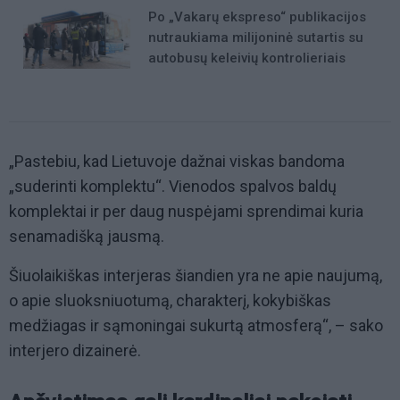
Po „Vakarų ekspreso“ publikacijos
nutraukiama milijoninė sutartis su
autobusų keleivių kontrolieriais
„Pastebiu, kad Lietuvoje dažnai viskas bandoma
„suderinti komplektu“. Vienodos spalvos baldų
komplektai ir per daug nuspėjami sprendimai kuria
senamadišką jausmą.
Šiuolaikiškas interjeras šiandien yra ne apie naujumą,
o apie sluoksniuotumą, charakterį, kokybiškas
medžiagas ir sąmoningai sukurtą atmosferą“, – sako
interjero dizainerė.