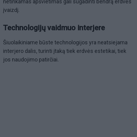
netinkamas apšvietimas gali sugadinti bendrą erdvės
įvaizdį.
Technologijų vaidmuo interjere
Šiuolaikiniame būste technologijos yra neatsiejama
interjero dalis, turinti įtaką tiek erdvės estetikai, tiek
jos naudojimo patirčiai.