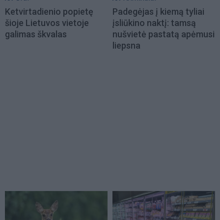
Ketvirtadienio popietę
Padegėjas į kiemą tyliai
šioje Lietuvos vietoje
įsliūkino naktį: tamsą
galimas škvalas
nušvietė pastatą apėmusi
liepsna