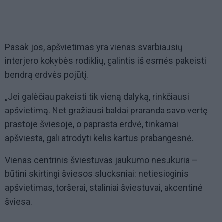
Pasak jos, apšvietimas yra vienas svarbiausių
interjero kokybės rodiklių, galintis iš esmės pakeisti
bendrą erdvės pojūtį.
„Jei galėčiau pakeisti tik vieną dalyką, rinkčiausi
apšvietimą. Net gražiausi baldai praranda savo vertę
prastoje šviesoje, o paprasta erdvė, tinkamai
apšviesta, gali atrodyti kelis kartus prabangesnė.
Vienas centrinis šviestuvas jaukumo nesukuria –
būtini skirtingi šviesos sluoksniai: netiesioginis
apšvietimas, toršerai, staliniai šviestuvai, akcentinė
šviesa.