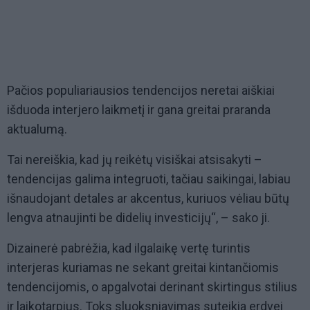
Pačios populiariausios tendencijos neretai aiškiai
išduoda interjero laikmetį ir gana greitai praranda
aktualumą.
Tai nereiškia, kad jų reikėtų visiškai atsisakyti –
tendencijas galima integruoti, tačiau saikingai, labiau
išnaudojant detales ar akcentus, kuriuos vėliau būtų
lengva atnaujinti be didelių investicijų“, – sako ji.
Dizainerė pabrėžia, kad ilgalaikę vertę turintis
interjeras kuriamas ne sekant greitai kintančiomis
tendencijomis, o apgalvotai derinant skirtingus stilius
ir laikotarpius. Toks sluoksniavimas suteikia erdvei