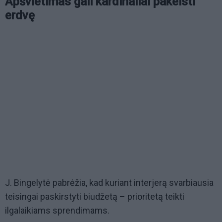
Apšvietimas gali kardinaliai pakeisti
erdvę
J. Bingelytė pabrėžia, kad kuriant interjerą svarbiausia
teisingai paskirstyti biudžetą – prioritetą teikti
ilgalaikiams sprendimams.