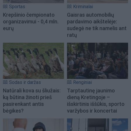
Sportas
Kriminalai
Krepšinio čempionato
Gaisras automobilių
organizavimui - 0,4 mln.
pardavimo aikštelėje:
eurų
sudegė ne tik namelis ant
ratų
Sodas ir daržas
Renginiai
Natūrali kova su šliužais:
Tarptautinę jaunimo
ką būtina žinoti prieš
dieną Kretingoje –
pasirenkant antis
išskirtinis iššūkis, sporto
bėgikes?
varžybos ir koncertai