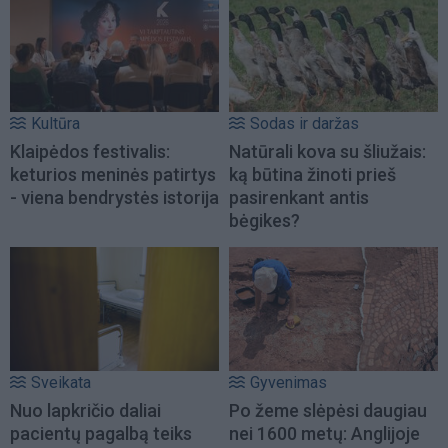
Kultūra
Sodas ir daržas
Klaipėdos festivalis:
Natūrali kova su šliužais:
keturios meninės patirtys
ką būtina žinoti prieš
- viena bendrystės istorija
pasirenkant antis
bėgikes?
Sveikata
Gyvenimas
Nuo lapkričio daliai
Po žeme slėpėsi daugiau
pacientų pagalbą teiks
nei 1600 metų: Anglijoje