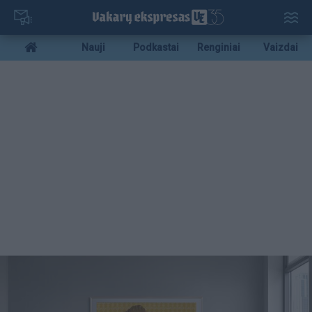
Pereiti
į
pagrindinį
Mobile
Nauji
Podkastai
Renginiai
Vaizdai
turinį
menu
bottom