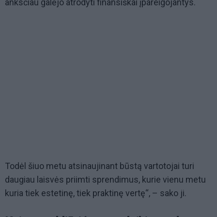
anksčiau galėjo atrodyti finansiškai įpareigojantys.
Todėl šiuo metu atsinaujinant būstą vartotojai turi
daugiau laisvės priimti sprendimus, kurie vienu metu
kuria tiek estetinę, tiek praktinę vertę“, – sako ji.