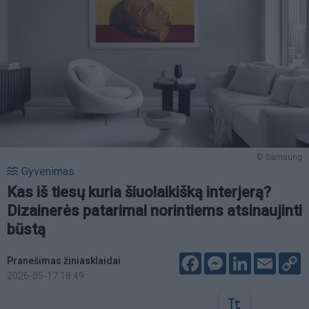
© Samsung
Gyvenimas
Kas iš tiesų kuria šiuolaikišką interjerą?
Dizainerės patarimai norintiems atsinaujinti
būstą
Facebook
Messenger
LinkedIn
Email
C
Pranešimas žiniasklaidai
L
2026-05-17 18:49