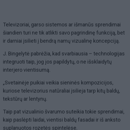
Televizoriai, garso sistemos ar išmanūs sprendimai
šiandien turi ne tik atlikti savo pagrindinę funkciją, bet
ir darniai įsilieti į bendrą namų vizualinę koncepciją.
J. Bingelytė pabrėžia, kad svarbiausia – technologijas
integruoti taip, jog jos papildytų, o ne išsklaidytų
interjero vientisumą.
„Svetainėje puikiai veikia sieninės kompozicijos,
kuriose televizorius natūraliai įsilieja tarp kitų baldų,
tekstūrų ar lentynų.
Taip pat vizualinio švarumo suteikia tokie sprendimai,
kaip paslėpti laidai, vientisi baldų fasadai ir iš anksto
suplanuotos rozetės spintelėse.