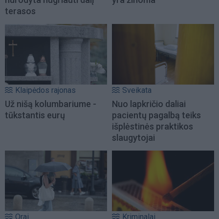
terasos
Klaipėdos rajonas
Sveikata
Už nišą kolumbariume -
Nuo lapkričio daliai
tūkstantis eurų
pacientų pagalbą teiks
išplėstinės praktikos
slaugytojai
Orai
Kriminalai