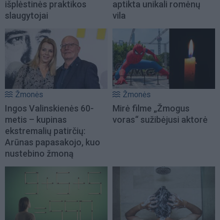
išplėstinės praktikos
aptikta unikali romėnų
slaugytojai
vila
Žmonės
Žmonės
Ingos Valinskienės 60-
Mirė filme „Žmogus
metis – kupinas
voras“ sužibėjusi aktorė
ekstremalių patirčių:
Arūnas papasakojo, kuo
nustebino žmoną