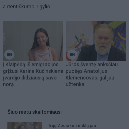
autentiškumo ir gylio.
Į Klaipėdą iš emigracijos
Jūros šventę anksčiau
grįžusi Karina Kučinskienė
puošęs Anatolijus
įvardijo didžiausią savo
Klemencovas: gal jau
norą
užtenka
Šiuo metu skaitomiausi
Trijų Zodiako ženklų jau