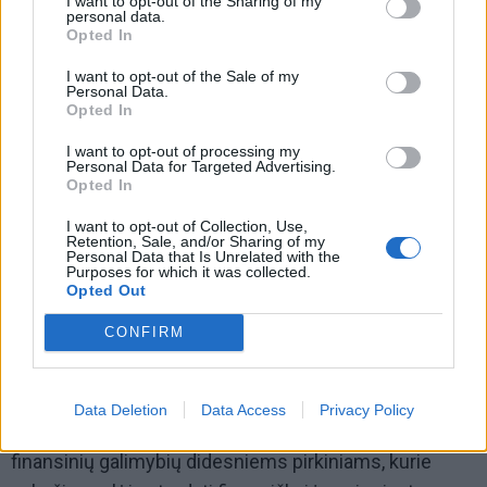
I want to opt-out of the Sharing of my
personal data.
Opted In
I want to opt-out of the Sale of my
Personal Data.
Opted In
Technologijų svarbą šiuolaikiniuose namuose
I want to opt-out of processing my
Personal Data for Targeted Advertising.
akcentuoja ir „Samsung“ komunikacijos vadovė
Opted In
Lietuvoje Eglė Tamelytė, pastebėdama, kad vartotojų
I want to opt-out of Collection, Use,
Retention, Sale, and/or Sharing of my
požiūris į tokius įrenginius keičiasi.
Personal Data that Is Unrelated with the
Purposes for which it was collected.
„Televizorius šiandien vis dažniau vertinamas kaip
Opted Out
ilgalaikė investicija – tai įrenginys, kuris tarnauja ne
CONFIRM
vienerius metus.
Pastebime, kad pastaruoju metu, po antros pensijų
Data Deletion
Data Access
Privacy Policy
pakopos išmokėjimų, gyventojai turi daugiau
finansinių galimybių didesniems pirkiniams, kurie