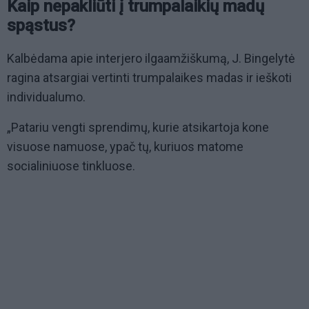
Kaip nepakliūti į trumpalaikių madų
spąstus?
Kalbėdama apie interjero ilgaamžiškumą, J. Bingelytė
ragina atsargiai vertinti trumpalaikes madas ir ieškoti
individualumo.
„Patariu vengti sprendimų, kurie atsikartoja kone
visuose namuose, ypač tų, kuriuos matome
socialiniuose tinkluose.