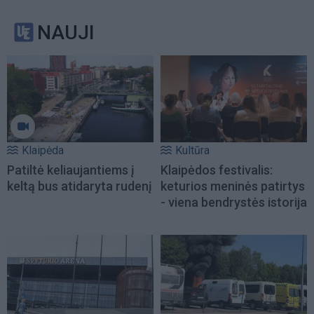
NAUJI
Klaipėda
Kultūra
Patiltė keliaujantiems į
Klaipėdos festivalis:
keltą bus atidaryta rudenį
keturios meninės patirtys
- viena bendrystės istorija