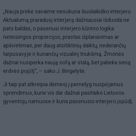
„Nauja prekė savaime nesukuria šiuolaikiško interjero.
Aktualumą praradusį interjerą dažniausiai išduoda ne
pats baldas, o pasenusi interjero kūrimo logika:
neteisingos proporcijos, prastas išplanavimas ar
apšvietimas, per daug atsitiktinių daiktų, nederančių
tarpusavyje ir kuriančių vizualinį triukšmą. Žmonės
dažnai nusiperka naują sofą ar stalą, bet palieka seną
erdvės pojūtį“, – sako J. Bingelytė.
Ji taip pat atkreipia dėmesį į pernelyg nuspėjamus
sprendimus, kurie vis dar dažnai pasitaiko Lietuvos
gyventojų namuose ir kuria pasenusio interjero įspūdį.