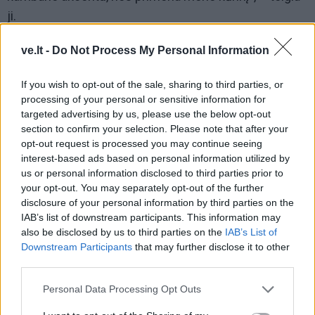
ji.
Dėl elegantiškų, keičiamų rėmelių ir subtilaus dizaino
ve.lt -
Do Not Process My Personal Information
šis televizorius primena ant sienos kabantį paveikslą,
If you wish to opt-out of the sale, sharing to third parties, or
todėl lengvai įsilieja į įvairius būsto kambarius.
processing of your personal or sensitive information for
targeted advertising by us, please use the below opt-out
Pagrindinis šio įrenginio išskirtinumas – meno kūrinių
section to confirm your selection. Please note that after your
rodymas skaitmenine forma, kuriuos galima įsigyti
opt-out request is processed you may continue seeing
platformoje, kurioje siūloma daugiau nei 800
interest-based ads based on personal information utilized by
us or personal information disclosed to third parties prior to
garsiausių pasaulinio lygio autorių darbų.
your opt-out. You may separately opt-out of the further
disclosure of your personal information by third parties on the
IAB’s list of downstream participants. This information may
also be disclosed by us to third parties on the
IAB’s List of
Downstream Participants
that may further disclose it to other
third parties.
Personal Data Processing Opt Outs