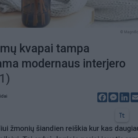
© Magnific
amų kvapai tampa
ama modernaus interjero
(1)
Facebook
Messeng
Lin
idai
ui žmonių šiandien reiškia kur kas daugia