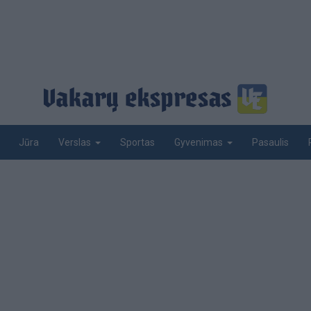
Jūra
Sportas
Pasaulis
Verslas
Gyvenimas