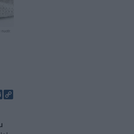
 nuotr.
er
kedIn
Email
Copy
Link
u