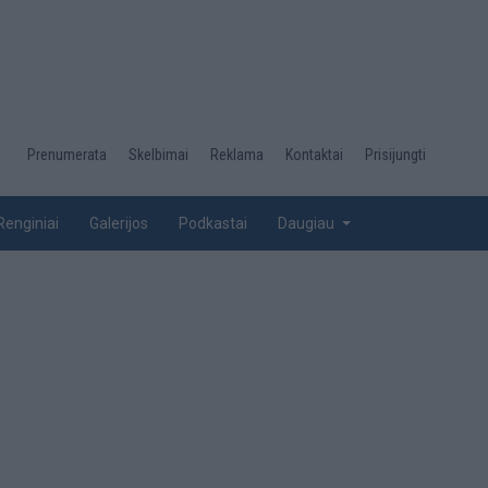
Desktop
Prenumerata
Skelbimai
Reklama
Kontaktai
Prisijungti
menu
top
Renginiai
Galerijos
Podkastai
Daugiau