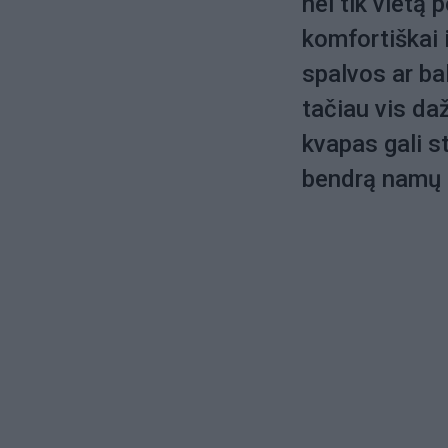
nei tik vietą p
komfortiškai i
spalvos ar ba
tačiau vis da
kvapas gali s
bendrą namų 