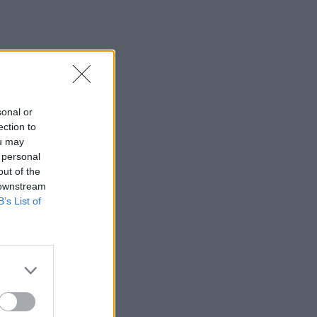
mų
sonal or
ection to
ou may
terį
 personal
out of the
 downstream
B’s List of
ones,