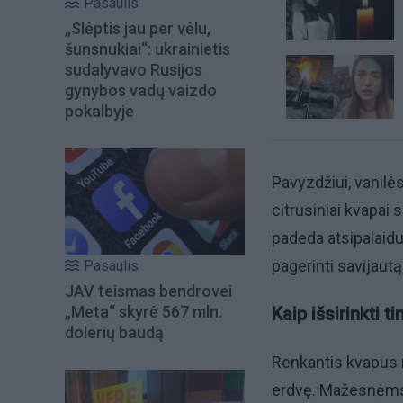
Pasaulis
„Slėptis jau per vėlu,
šunsnukiai“: ukrainietis
sudalyvavo Rusijos
gynybos vadų vaizdo
pokalbyje
Pavyzdžiui, vanilė
citrusiniai kvapai
padeda atsipalaidu
pagerinti savijautą
Pasaulis
JAV teismas bendrovei
„Meta“ skyrė 567 mln.
Kaip išsirinkti
dolerių baudą
Renkantis kvapus n
erdvę. Mažesnėms 