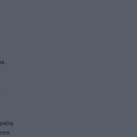
ma,
.
 pačią
esni