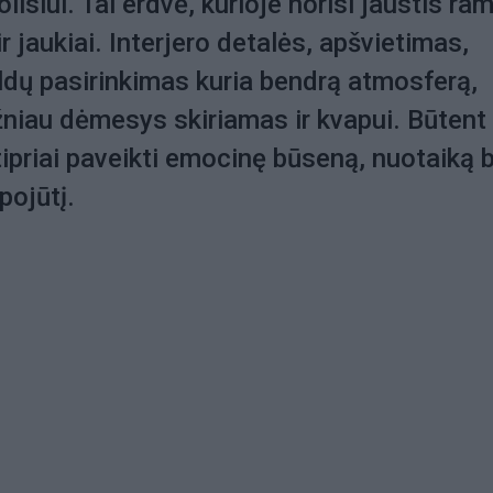
oilsiui. Tai erdvė, kurioje norisi jaustis ram
r jaukiai. Interjero detalės, apšvietimas,
ldų pasirinkimas kuria bendrą atmosferą,
žniau dėmesys skiriamas ir kvapui. Būtent
tipriai paveikti emocinę būseną, nuotaiką b
pojūtį.