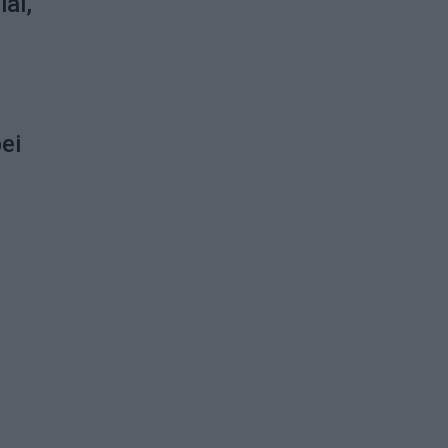
iai,
ei