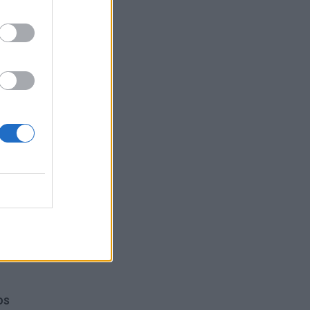
ros
os