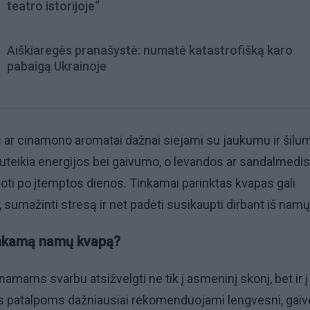
teatro istorijoje“
Aiškiaregės pranašystė: numatė katastrofišką karo
pabaigą Ukrainoje
s ar cinamono aromatai dažnai siejami su jaukumu ir šilu
 suteikia energijos bei gaivumo, o levandos ar sandalmedis
oti po įtemptos dienos. Tinkamai parinktas kvapas gali
, sumažinti stresą ir net padėti susikaupti dirbant iš namų
 tinkamą namų kvapą?
amams svarbu atsižvelgti ne tik į asmeninį skonį, bet ir į
patalpoms dažniausiai rekomenduojami lengvesni, gaiv