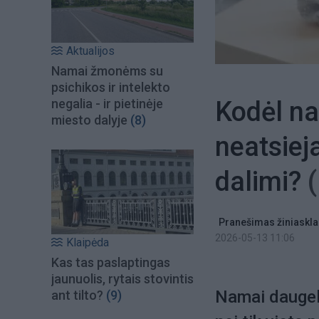
Aktualijos
Namai žmonėms su
psichikos ir intelekto
Kodėl n
negalia - ir pietinėje
miesto dalyje
(8)
neatsiej
dalimi?
Pranešimas žiniaskla
2026-05-13 11:06
Klaipėda
Kas tas paslaptingas
jaunuolis, rytais stovintis
Namai daugeli
ant tilto?
(9)