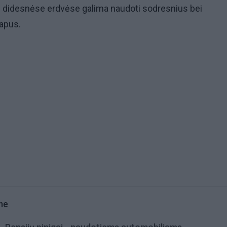
pu didesnėse erdvėse galima naudoti sodresnius bei
apus.
me