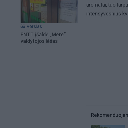
aromatai, tuo tar
intensyvesnius kv
Verslas
FNTT įšaldė „Mere“
valdytojos lėšas
Rekomenduoja