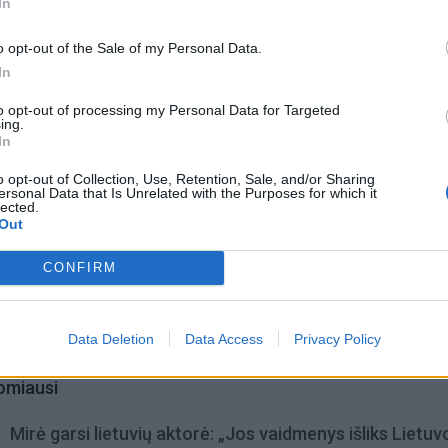
ampa ne tik dekoratyvia detale, bet ir emocinės atmosfe
In
o opt-out of the Sale of my Personal Data.
In
to opt-out of processing my Personal Data for Targeted
ing.
In
o opt-out of Collection, Use, Retention, Sale, and/or Sharing
ersonal Data that Is Unrelated with the Purposes for which it
lected.
Out
CONFIRM
Data Deletion
Data Access
Privacy Policy
omiausi
Mirė garsi lietuvių aktorė: „Jos vaidmenys išliks Lietuv