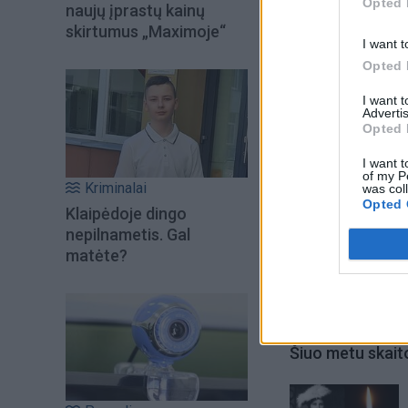
naudojami kvapai t
Opted 
naujų įprastų kainų
dalimi.
skirtumus „Maximoje“
I want t
Opted 
I want 
Advertis
Opted 
I want t
of my P
Kriminalai
was col
Opted 
Klaipėdoje dingo
nepilnametis. Gal
matėte?
Šiuo metu skait