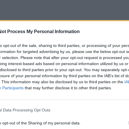
Not Process My Personal Information
is žmonės pradėjo daugiau investuoti ne tik į vizualų na
ūčius. Dėl šios priežasties sparčiai populiarėja įvairūs namų
to opt-out of the sale, sharing to third parties, or processing of your per
formation for targeted advertising by us, please use the below opt-out s
vakės, eteriniai aliejai, purškiami kvapai bei lazdeliniai
r selection. Please note that after your opt-out request is processed y
da ne tik atnaujinti erdvę, bet ir sukurti individualų charak
eing interest-based ads based on personal information utilized by us or
disclosed to third parties prior to your opt-out. You may separately opt-
mams.
losure of your personal information by third parties on the IAB’s list of
. This information may also be disclosed by us to third parties on the
IA
tipriausių emocinių detalių
Participants
that may further disclose it to other third parties.
niai pastebėjo, kad kvapai turi itin stiprų ryšį su žmogaus
l Data Processing Opt Outs
iminimais. Tam tikras aromatas gali priminti vaikystę, keli
r net konkrečius gyvenimo momentus. Dėl to namuose
o opt-out of the Sharing of my personal data.