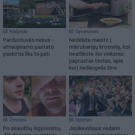
Klaipėda
Gyvenimas
Parduotuvės nebus -
Nedėkite maisto į
atnaujinamo pastato
mikrobangų krosnelę, kol
paskirtis liks ta pati
neatlikote šio veiksmo:
paprastas testas, apie
kurį nedaugelis žino
Žmonės
Sportas
Po skaudžių išgyvenimų
Jasikevičiaus vedami