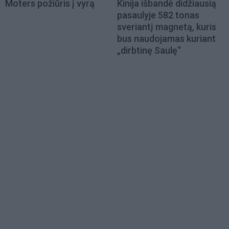
Moters požiūris į vyrą
Kinija išbandė didžiausią
pasaulyje 582 tonas
sveriantį magnetą, kuris
bus naudojamas kuriant
„dirbtinę Saulę“
Load
More