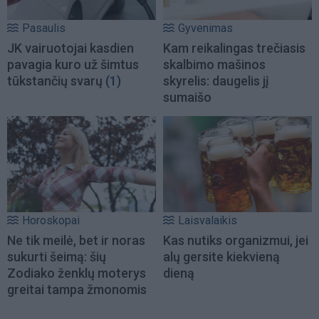
Pasaulis
Gyvenimas
JK vairuotojai kasdien
Kam reikalingas trečiasis
pavagia kuro už šimtus
skalbimo mašinos
tūkstančių svarų
(1)
skyrelis: daugelis jį
sumaišo
Horoskopai
Laisvalaikis
Ne tik meilė, bet ir noras
Kas nutiks organizmui, jei
sukurti šeimą: šių
alų gersite kiekvieną
Zodiako ženklų moterys
dieną
greitai tampa žmonomis