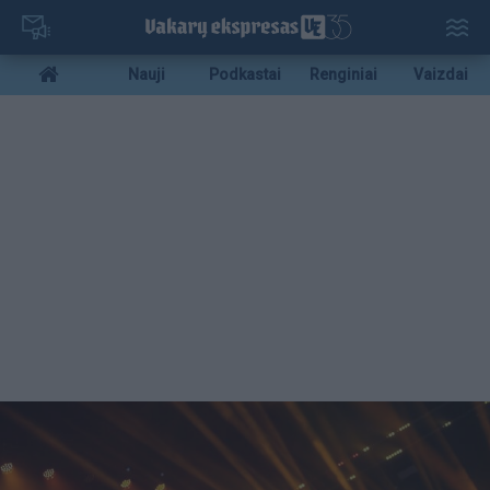
Pereiti
į
pagrindinį
Mobile
Nauji
Podkastai
Renginiai
Vaizdai
turinį
menu
bottom