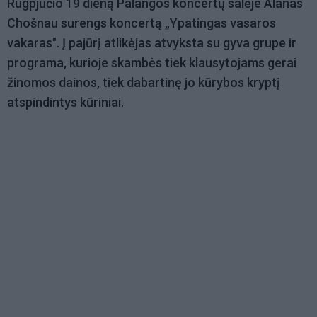
Rugpjūčio 19 dieną Palangos koncertų salėje Alanas
Chošnau surengs koncertą „Ypatingas vasaros
vakaras". Į pajūrį atlikėjas atvyksta su gyva grupe ir
programa, kurioje skambės tiek klausytojams gerai
žinomos dainos, tiek dabartinę jo kūrybos kryptį
atspindintys kūriniai.