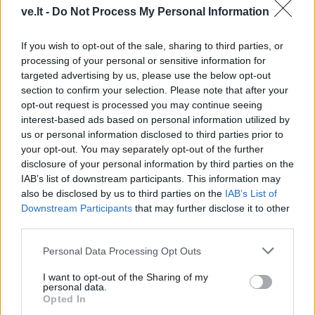
Klaipėda prieš 100 metų:
Klaipėdos festivalis:
ve.lt -
Do Not Process My Personal Information
sostų karai (93)
keturios meninės patirtys
- viena bendrystės istorija
If you wish to opt-out of the sale, sharing to third parties, or
processing of your personal or sensitive information for
targeted advertising by us, please use the below opt-out
section to confirm your selection. Please note that after your
opt-out request is processed you may continue seeing
interest-based ads based on personal information utilized by
us or personal information disclosed to third parties prior to
your opt-out. You may separately opt-out of the further
Kultūra
Kultūra
disclosure of your personal information by third parties on the
Iki skausmo atviras
Klaipėdoje prasidėjo
IAB’s list of downstream participants. This information may
spektaklis „Jaunuolio
„Jauno teatro dienos“:
also be disclosed by us to third parties on the
IAB’s List of
kambaryje“ kviečia
vakare miestiečių laukia
Downstream Participants
that may further disclose it to other
išgirsti, pastebėti bei
nemokami susitikimai su
third parties.
priimti
teatro kūrėjais
Personal Data Processing Opt Outs
I want to opt-out of the Sharing of my
personal data.
Opted In