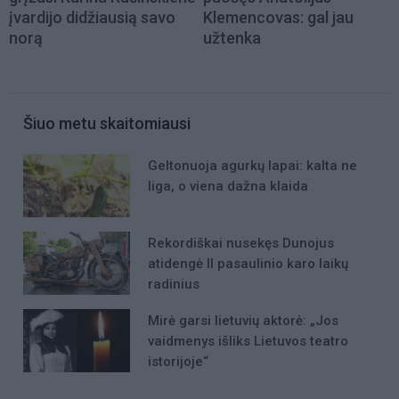
įvardijo didžiausią savo
Klemencovas: gal jau
norą
užtenka
Šiuo metu skaitomiausi
Geltonuoja agurkų lapai: kalta ne
liga, o viena dažna klaida
Rekordiškai nusekęs Dunojus
atidengė II pasaulinio karo laikų
radinius
Mirė garsi lietuvių aktorė: „Jos
vaidmenys išliks Lietuvos teatro
istorijoje“