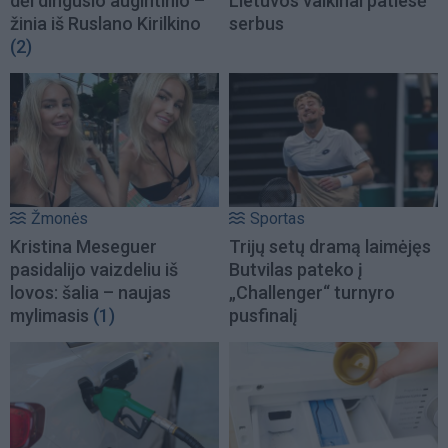
dėl dingusio augintinio –
Lietuvos vaikinai patiesė
žinia iš Ruslano Kirilkino
serbus
(2)
Žmonės
Sportas
Kristina Meseguer
Trijų setų dramą laimėjęs
pasidalijo vaizdeliu iš
Butvilas pateko į
lovos: šalia – naujas
„Challenger“ turnyro
mylimasis
(1)
pusfinalį