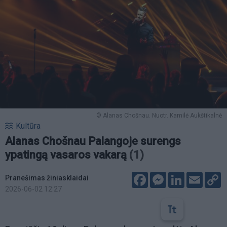
© Alanas Chošnau. Nuotr. Kamilė Aukštikalnė
Kultūra
Alanas Chošnau Palangoje surengs
ypatingą vasaros vakarą
(1)
Facebook
Messenger
LinkedIn
Email
C
Pranešimas žiniasklaidai
L
2026-06-02 12:27