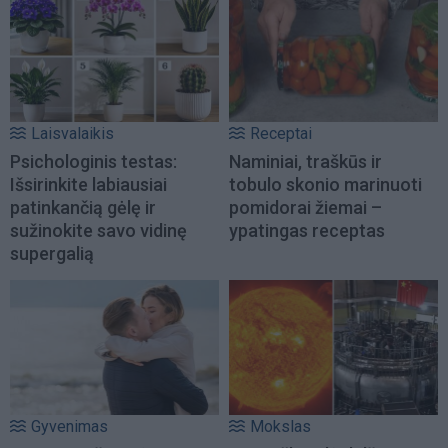
Laisvalaikis
Receptai
Psichologinis testas:
Naminiai, traškūs ir
Išsirinkite labiausiai
tobulo skonio marinuoti
patinkančią gėlę ir
pomidorai žiemai –
sužinokite savo vidinę
ypatingas receptas
supergalią
Gyvenimas
Mokslas