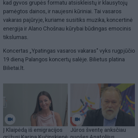
kad gyvos grupės formatu atsiskleistų ir klausytojų
pamėgtos dainos, ir naujesni kūriniai. Tai vasaros
vakaras pajūryje, kuriame susitiks muzika, koncertinė
energija ir Alano Chošnau kūrybai būdingas emocinis
tikslumas.
Koncertas „Ypatingas vasaros vakaras" vyks rugpjūčio
19 dieną Palangos koncertų salėje. Bilietus platina
Bilietai.lt.
Į Klaipėdą iš emigracijos
Jūros šventę anksčiau
grįžusi Karina Kučinskienė
puošęs Anatolijus