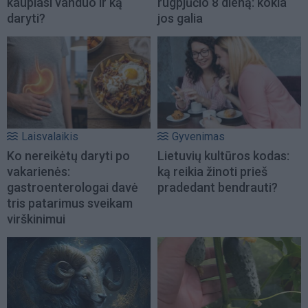
kaupiasi vanduo ir ką
rugpjūčio 8 dieną: kokia
daryti?
jos galia
Laisvalaikis
Gyvenimas
Ko nereikėtų daryti po
Lietuvių kultūros kodas:
vakarienės:
ką reikia žinoti prieš
gastroenterologai davė
pradedant bendrauti?
tris patarimus sveikam
virškinimui