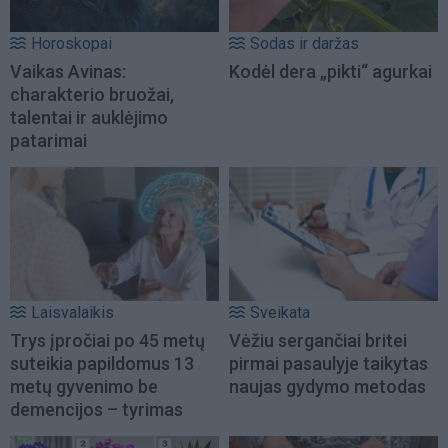
Horoskopai
Sodas ir daržas
Vaikas Avinas:
Kodėl dera „pikti“ agurkai
charakterio bruožai,
talentai ir auklėjimo
patarimai
Laisvalaikis
Sveikata
Trys įpročiai po 45 metų
Vėžiu sergančiai britei
suteikia papildomus 13
pirmai pasaulyje taikytas
metų gyvenimo be
naujas gydymo metodas
demencijos – tyrimas