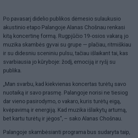
Po pavasarį didelio publikos dėmesio sulaukusio
akustinio etapo Palangoje Alanas Chošnau renkasi
kitą koncertinę formą. Rugpjūčio 19-osios vakarą jo
muzika skambės gyvai su grupe — plačiau, ritmiškiau
ir su didesniu sceniniu pulsu, tačiau išlaikant tai, kas
svarbiausia jo kūryboje: žodį, emociją ir ryšį su
publika.
„Man svarbu, kad kiekvienas koncertas turėtų savo
nuotaiką ir savo prasmę. Palangoje norisi ne tiesiog
dar vieno pasirodymo, o vakaro, kuris turėtų eigą,
kvėpavimą ir energiją. Kad muzika išlaikytų artumą,
bet kartu turėtų ir jėgos", – sako Alanas Chošnau.
Palangoje skambėsianti programa bus sudaryta taip,