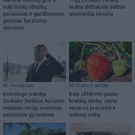
nukritusių obuolių:
laukia didžiausia sėkmė
geriausias ir gardžiausias
ateinančią savaitę
gėrimas karštoms
dienoms
Horoskopai
Sodas ir daržas
Astrologė įvardijo
Kaip užtikrinti gausų
Zodiako ženklus, kuriems
braškių derlių: viena
niekada nerūpi svetimas
vasaros procedūra
asmeninis gyvenimas
nulems viską