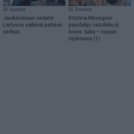
Sportas
Žmonės
Jasikevičiaus vedami
Kristina Meseguer
Lietuvos vaikinai patiesė
pasidalijo vaizdeliu iš
serbus
lovos: šalia – naujas
mylimasis
(1)
Load