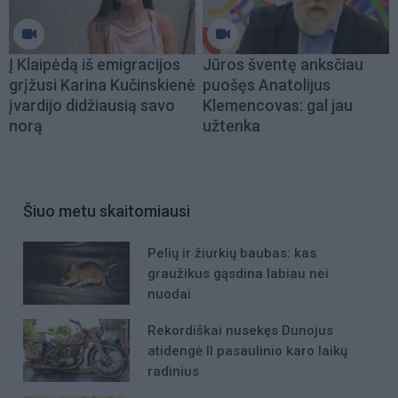
Į Klaipėdą iš emigracijos
Jūros šventę anksčiau
grįžusi Karina Kučinskienė
puošęs Anatolijus
įvardijo didžiausią savo
Klemencovas: gal jau
norą
užtenka
Šiuo metu skaitomiausi
Pelių ir žiurkių baubas: kas
graužikus gąsdina labiau nei
nuodai
Rekordiškai nusekęs Dunojus
atidengė II pasaulinio karo laikų
radinius