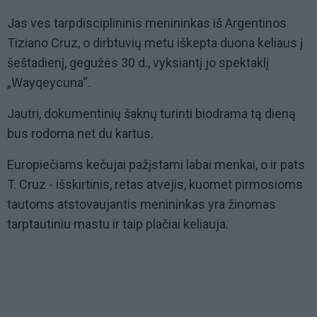
Jas ves tarpdisciplininis menininkas iš Argentinos
Tiziano Cruz, o dirbtuvių metu iškepta duona keliaus į
šeštadienį, gegužės 30 d., vyksiantį jo spektaklį
„Wayqeycuna“.
Jautri, dokumentinių šaknų turinti biodrama tą dieną
bus rodoma net du kartus.
Europiečiams kečujai pažįstami labai menkai, o ir pats
T. Cruz - išskirtinis, retas atvejis, kuomet pirmosioms
tautoms atstovaujantis menininkas yra žinomas
tarptautiniu mastu ir taip plačiai keliauja.