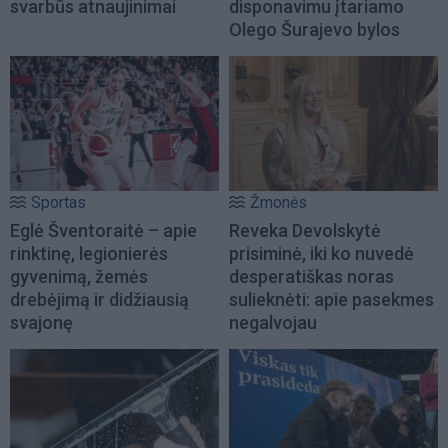
svarbūs atnaujinimai
disponavimu įtariamo
Olego Šurajevo bylos
Sportas
Žmonės
Eglė Šventoraitė – apie
Reveka Devolskytė
rinktinę, legionierės
prisiminė, iki ko nuvedė
gyvenimą, žemės
desperatiškas noras
drebėjimą ir didžiausią
sulieknėti: apie pasekmes
svajonę
negalvojau