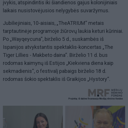
įvykis, atspindintis iki šiandienos gajus kolonijiniais
laikais nusistovėjusios nelygybės suvaržymus.
Jubiliejiniais, 10-aisiais, „TheATRIUM“ metais
tarptautinėje programoje žiūrovų laukia keturi kūriniai.
Po „Wayqeycuna“, birželio 5 d., suskambės iš
Ispanijos atvykstantis spektaklis-koncertas „The
Tiger Lillies - Makbeto daina“. Birželio 11 d. bus
rodomas kaimynų iš Estijos „Kiekviena diena kaip
sekmadienis“, o festivalį pabaigs birželio 18 d.
rodomas šokio spektaklis iš Graikijos „Hystory“.