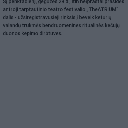
Šį penktadienį, gegužės 29 d., itin neįprastai prasidės
antroji tarptautinio teatro festivalio „TheATRIUM“
dalis - užsiregistravusieji rinksis į beveik keturių
valandų trukmės bendruomenines ritualinės kečujų
duonos kepimo dirbtuves.