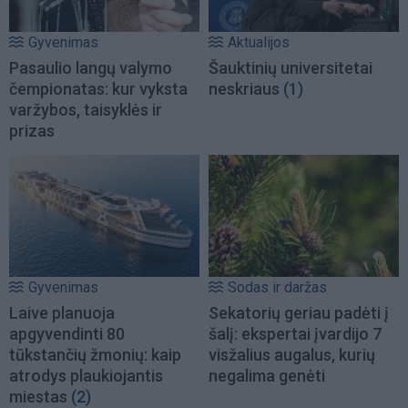
Gyvenimas
Aktualijos
Pasaulio langų valymo
Šauktinių universitetai
čempionatas: kur vyksta
neskriaus
(1)
varžybos, taisyklės ir
prizas
Gyvenimas
Sodas ir daržas
Laive planuoja
Sekatorių geriau padėti į
apgyvendinti 80
šalį: ekspertai įvardijo 7
tūkstančių žmonių: kaip
visžalius augalus, kurių
atrodys plaukiojantis
negalima genėti
miestas
(2)