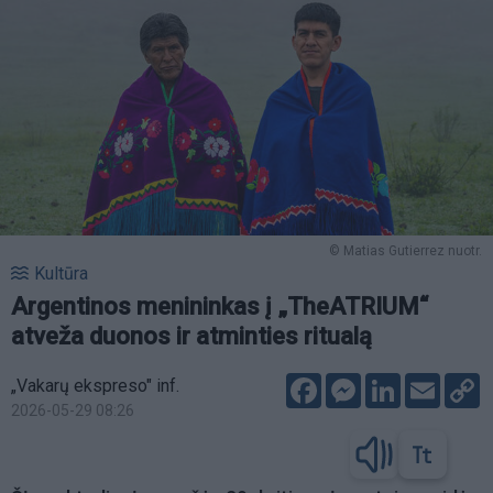
© Matias Gutierrez nuotr.
Kultūra
Argentinos menininkas į „TheATRIUM“
atveža duonos ir atminties ritualą
Facebook
Messenger
LinkedIn
Email
C
„Vakarų ekspreso" inf.
L
2026-05-29 08:26