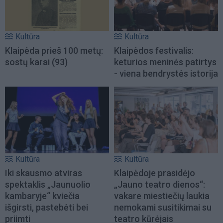
Kultūra
Kultūra
Klaipėda prieš 100 metų:
Klaipėdos festivalis:
sostų karai (93)
keturios meninės patirtys
- viena bendrystės istorija
Kultūra
Kultūra
Iki skausmo atviras
Klaipėdoje prasidėjo
spektaklis „Jaunuolio
„Jauno teatro dienos“:
kambaryje“ kviečia
vakare miestiečių laukia
išgirsti, pastebėti bei
nemokami susitikimai su
priimti
teatro kūrėjais