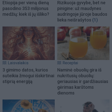
Etiopija per vieną dieną
Rizikuoja gyvybe, bet ne
pasodino 353 milijonus
pinigine: už maudynes
medžių: kiek iš jų išliko?
audringoje jūroje baudos
lieka neišrašytos
(1)
Laisvalaikis
Receptai
3 gimimo datos, kurios
Naminė obuolių gira iš
suteikia žmogui išskirtinai
nukritusių obuolių:
stiprią energiją
geriausias ir gardžiausias
gėrimas karštoms
dienoms