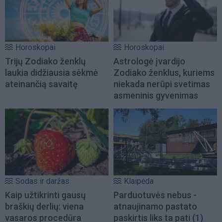
Horoskopai
Horoskopai
Trijų Zodiako ženklų
Astrologė įvardijo
laukia didžiausia sėkmė
Zodiako ženklus, kuriems
ateinančią savaitę
niekada nerūpi svetimas
asmeninis gyvenimas
Sodas ir daržas
Klaipėda
Kaip užtikrinti gausų
Parduotuvės nebus -
braškių derlių: viena
atnaujinamo pastato
vasaros procedūra
paskirtis liks ta pati
(1)