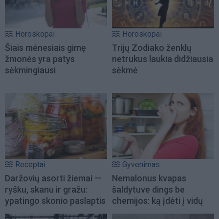
Horoskopai
Horoskopai
Šiais mėnesiais gimę
Trijų Zodiako ženklų
žmonės yra patys
netrukus laukia didžiausia
sėkmingiausi
sėkmė
Receptai
Gyvenimas
Daržovių asorti žiemai —
Nemalonus kvapas
ryšku, skanu ir gražu:
šaldytuve dings be
ypatingo skonio paslaptis
chemijos: ką įdėti į vidų