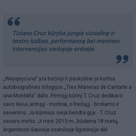
Tiziano Cruz kūryba jungia vizualinę ir
teatro kalbas, performansą bei menines
intervencijas viešojoje erdvėje.
„Wayqeycuna“ yra trečioji ir paskutinė jo kurtos
autobiografinės trilogijos „Tres Maneras de Cantarle a
una Montaña“ dalis. Pirmąjį kūrinį T. Cruz dedikavo
savo tėvui, antrąjį - motinai, o trečiąjį - broliams ir
seserims. Jo kūrinius sieja bendra gija - T. Cruz
sesers mirtis. Ji mirė 2015 m., būdama 18 metų,
Argentinos šiaurėje esančioje ligoninėje dėl