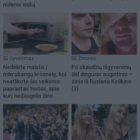
nulems viską
Gyvenimas
Žmonės
Nedėkite maisto į
Po skaudžių išgyvenimų
mikrobangų krosnelę, kol
dėl dingusio augintinio –
neatlikote šio veiksmo:
žinia iš Ruslano Kirilkino
paprastas testas, apie
(3)
kurį nedaugelis žino