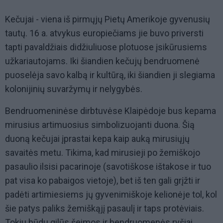
Kečujai - viena iš pirmųjų Pietų Amerikoje gyvenusių
tautų. 16 a. atvykus europiečiams jie buvo priversti
tapti pavaldžiais didžiuliuose plotuose įsikūrusiems
užkariautojams. Iki šiandien kečujų bendruomenė
puoselėja savo kalbą ir kultūrą, iki šiandien ji slegiama
kolonijinių suvaržymų ir nelygybės.
Bendruomeninėse dirbtuvėse Klaipėdoje bus kepama
mirusius artimuosius simbolizuojanti duona. Šią
duoną kečujai įprastai kepa kaip auką mirusiųjų
savaitės metu. Tikima, kad mirusieji po žemiškojo
pasaulio ilsisi pacarinoje (savotiškose ištakose ir tuo
pat visa ko pabaigos vietoje), bet iš ten gali grįžti ir
padėti artimiesiems jų gyvenimiškoje kelionėje tol, kol
šie patys paliks žemiškąjį pasaulį ir taps protėviais.
Tokiu būdu gilūs šeimos ir bendruomenės ryšiai