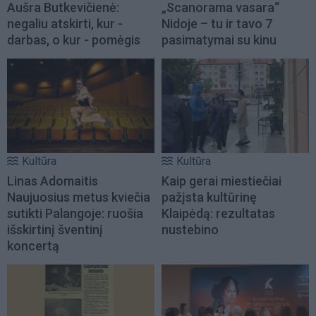
Aušra Butkevičienė:
„Scanorama vasara“
negaliu atskirti, kur -
Nidoje – tu ir tavo 7
darbas, o kur - pomėgis
pasimatymai su kinu
Kultūra
Kultūra
Linas Adomaitis
Kaip gerai miestiečiai
Naujuosius metus kviečia
pažįsta kultūrinę
sutikti Palangoje: ruošia
Klaipėdą: rezultatas
išskirtinį šventinį
nustebino
koncertą