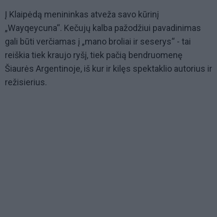
Į Klaipėdą menininkas atveža savo kūrinį
„Wayqeycuna“. Kečujų kalba pažodžiui pavadinimas
gali būti verčiamas į „mano broliai ir seserys“ - tai
reiškia tiek kraujo ryšį, tiek pačią bendruomenę
Šiaurės Argentinoje, iš kur ir kilęs spektaklio autorius ir
režisierius.