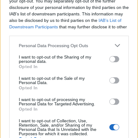
your opt-out. You may separately opt-out of the further
disclosure of your personal information by third parties on the
IAB’s list of downstream participants. This information may
Komentaras
also be disclosed by us to third parties on the
IAB’s List of
Downstream Participants
that may further disclose it to other
third parties.
Personal Data Processing Opt Outs
I want to opt-out of the Sharing of my
personal data.
Opted In
I want to opt-out of the Sale of my
This site is protected by
Personal Data.
Sutinku su
taisyklėmis
Opted In
reCAPTCHA and the Google
Privacy Policy
and
Terms of
I want to opt-out of processing my
Service
apply.
Personal Data for Targeted Advertising.
Opted In
I want to opt-out of Collection, Use,
Retention, Sale, and/or Sharing of my
Personal Data that Is Unrelated with the
Purposes for which it was collected.