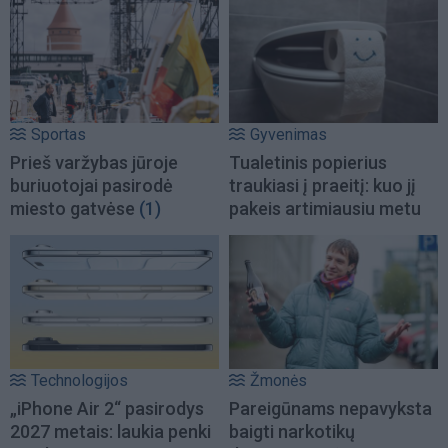
Sportas
Gyvenimas
Prieš varžybas jūroje
Tualetinis popierius
buriuotojai pasirodė
traukiasi į praeitį: kuo jį
miesto gatvėse
(1)
pakeis artimiausiu metu
Technologijos
Žmonės
„iPhone Air 2“ pasirodys
Pareigūnams nepavyksta
2027 metais: laukia penki
baigti narkotikų