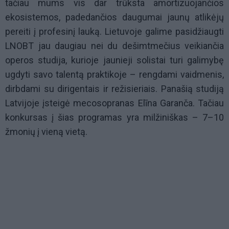
tačiau mums vis dar trūksta amortizuojančios
ekosistemos, padedančios daugumai jaunų atlikėjų
pereiti į profesinį lauką. Lietuvoje galime pasidžiaugti
LNOBT jau daugiau nei du dešimtmečius veikiančia
operos studija, kurioje jaunieji solistai turi galimybę
ugdyti savo talentą praktikoje – rengdami vaidmenis,
dirbdami su dirigentais ir režisieriais. Panašią studiją
Latvijoje įsteigė mecosopranas Elīna Garanča. Tačiau
konkursas į šias programas yra milžiniškas – 7–10
žmonių į vieną vietą.