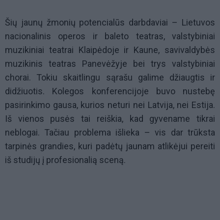
Šių jaunų žmonių potencialūs darbdaviai – Lietuvos
nacionalinis operos ir baleto teatras, valstybiniai
muzikiniai teatrai Klaipėdoje ir Kaune, savivaldybės
muzikinis teatras Panevėžyje bei trys valstybiniai
chorai. Tokiu skaitlingu sąrašu galime džiaugtis ir
didžiuotis. Kolegos konferencijoje buvo nustebę
pasirinkimo gausa, kurios neturi nei Latvija, nei Estija.
Iš vienos pusės tai reiškia, kad gyvename tikrai
neblogai. Tačiau problema išlieka – vis dar trūksta
tarpinės grandies, kuri padėtų jaunam atlikėjui pereiti
iš studijų į profesionalią sceną.