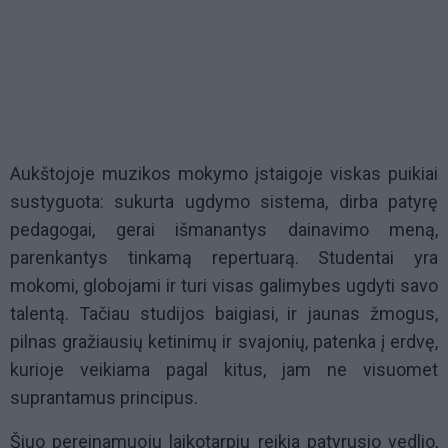
Aukštojoje muzikos mokymo įstaigoje viskas puikiai
sustyguota: sukurta ugdymo sistema, dirba patyrę
pedagogai, gerai išmanantys dainavimo meną,
parenkantys tinkamą repertuarą. Studentai yra
mokomi, globojami ir turi visas galimybes ugdyti savo
talentą. Tačiau studijos baigiasi, ir jaunas žmogus,
pilnas gražiausių ketinimų ir svajonių, patenka į erdvę,
kurioje veikiama pagal kitus, jam ne visuomet
suprantamus principus.
Šiuo pereinamuoju laikotarpiu reikia patyrusio vedlio,