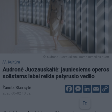
© Audronė Juozauskaitė. Domo Rimeikos nuotr.
Kultūra
Audronė Juozauskaitė: jauniesiems operos
solistams labai reikia patyrusio vedlio
Facebook
Messenger
LinkedIn
Email
C
Žaneta Skersytė
L
2026-06-02 10:52