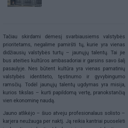
Tačiau skirdami dėmesį svarbiausiems valstybės
prioritetams, negalime pamiršti tų, kurie yra vienas
didžiausių valstybės turtų – jaunųjų talentų. Tai jie
bus ateities kultūros ambasadoriai ir garsins savo šalį
pasaulyje. Nes būtent kultūra yra vienas pamatinių
valstybės identiteto, tęstinumo ir gyvybingumo
ramsčių. Todėl jaunųjų talentų ugdymas yra misija,
kurios tikslas – kurti papildomą vertę, pranokstančią
vien ekonominę naudą.
Jauno atlikėjo – šiuo atveju profesionalaus solisto –
karjera neužauga per naktį. Ją reikia kantriai puoselėti