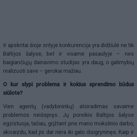
Ir apskritai šioje srityje konkurencija yra didžiulė ne tik
Baltijos šalyse, bet ir visame pasaulyje – nes
baigiančiųjų dainavimo studijas yra daug, o galimybių
realizuoti save – gerokai mažiau.
O kur slypi problema ir kokius sprendimo būdus
siūlote?
Vien agentų (vadybininkų) atsiradimas savaime
problemos neišspręs. Jų poreikis Baltijos šalyse
egzistuoja, tačiau, grįžtant prie mano mokslinio darbo,
akivaizdu, kad jis dar nėra iki galo išsigryninęs. Kaip ir