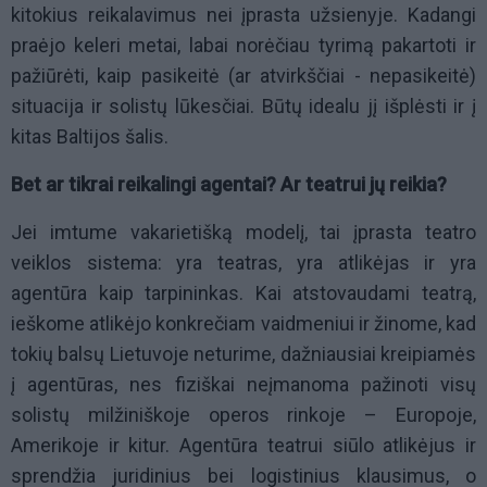
kitokius reikalavimus nei įprasta užsienyje. Kadangi
praėjo keleri metai, labai norėčiau tyrimą pakartoti ir
pažiūrėti, kaip pasikeitė (ar atvirkščiai - nepasikeitė)
situacija ir solistų lūkesčiai. Būtų idealu jį išplėsti ir į
kitas Baltijos šalis.
Bet ar tikrai reikalingi agentai? Ar teatrui jų reikia?
Jei imtume vakarietišką modelį, tai įprasta teatro
veiklos sistema: yra teatras, yra atlikėjas ir yra
agentūra kaip tarpininkas. Kai atstovaudami teatrą,
ieškome atlikėjo konkrečiam vaidmeniui ir žinome, kad
tokių balsų Lietuvoje neturime, dažniausiai kreipiamės
į agentūras, nes fiziškai neįmanoma pažinoti visų
solistų milžiniškoje operos rinkoje – Europoje,
Amerikoje ir kitur. Agentūra teatrui siūlo atlikėjus ir
sprendžia juridinius bei logistinius klausimus, o