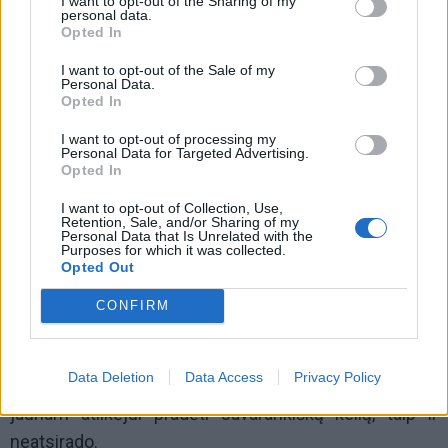
I want to opt-out of the Sharing of my
personal data.
tai buvo daroma – jau atskira tema).
Opted In
I want to opt-out of the Sale of my
Personal Data.
Opted In
I want to opt-out of processing my
Personal Data for Targeted Advertising.
Opted In
I want to opt-out of Collection, Use,
Retention, Sale, and/or Sharing of my
Personal Data that Is Unrelated with the
Purposes for which it was collected.
Opted Out
CONFIRM
Po 1990-ųjų visa ši sistema nebefunkcionuoja.
Data Deletion
Data Access
Privacy Policy
Paskyrimų nebeliko, tačiau tarpinė grandis, kuri padėtų
jaunam atlikėjui pradėti savarankišką kelią, taip ir
neatsirado.