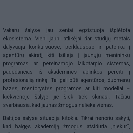
Vakarų šalyse jau seniai egzistuoja išplėtota
ekosistema. Vieni jauni atlikėjai dar studijų metais
dalyvauja konkursuose, perklausose ir patenka į
agentūrų akiratį, kiti įsilieja į jaunųjų menininkų
programas ar pereinamojo laikotarpio sistemas,
padedančias iš akademinės aplinkos pereiti į
profesionalią rinką. Tai gali būti agentūros, duomenų
bazės, mentorystės programos ar kiti modeliai –
kiekvienoje šalyje jie šiek tiek skiriasi. Tačiau
svarbiausia, kad jaunas žmogus nelieka vienas.
Baltijos šalyse situacija kitokia. Tikrai nenoriu sakyti,
kad baigęs akademiją žmogus atsiduria „niekur“,