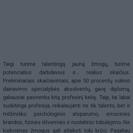
Taigi turime talentingą jauną žmogų, turime
potencialius darbdavius ir… realius skaičius.
Preliminariais skaičiavimais, apie 50 procentų solinio
dainavimo specialybės absolventų, gavę diplomą,
galiausiai pasirenka kitą profesinį kelią. Taip, tai labai
sudėtinga profesija, reikalaujanti ne tik talento, bet ir
milžiniško psichologinio atsparumo, emocinės
brandos, fizinės ištvermės ir nuolatinio tobulėjimo. Ne
kiekvienas žmogus gali atlaikyti tokį krūvį. Pagaliau