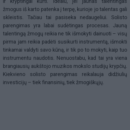
ir kryptingai kurti. Idealu, jei jaunas talentingas
žmogus iš karto patenka į terpę, kurioje jo talentas gali
skleistis. Tačiau tai pasiseka nedaugeliui. Solisto
parengimas yra labai sudėtingas procesas. Jauną
talentingą žmogų reikia ne tik išmokyti dainuoti – visų
pirma jam reikia padėti susikurti instrumentą, išmokti
tinkamai valdyti savo kūną, ir tik po to mokyti, kaip tuo
instrumentu naudotis. Nenuostabu, kad tai yra viena
brangiausių aukštojo muzikos mokslo studijų krypčių.
Kiekvieno solisto parengimas reikalauja didžiulių
investicijų – tiek finansinių, tiek žmogiškųjų.