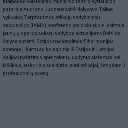
Klaipėdos valstybinio muzikinio teatro vyriausioji
patarėja Audronė Juozauskaitė dalyvavo Taline
vykusios Tarptautinės atlikėjų vadybininkų
asociacijos (IAMA) konferencijos diskusijoje, skirtoje
jaunųjų operos solistų vadybos aktualijoms Baltijos
šalyse aptarti. Estijos nacionalinės filharmonijos
scenoje ji kartu su kolegomis iš Estijos ir Latvijos
dalijosi patirtimis apie talentų ugdymo sistemas bei
iššūkius, su kuriais susiduria jauni atlikėjai, žengdami į
profesionalią sceną.