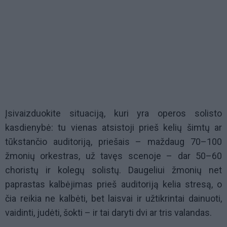
Įsivaizduokite situaciją, kuri yra operos solisto
kasdienybė: tu vienas atsistoji prieš kelių šimtų ar
tūkstančio auditoriją, priešais – maždaug 70–100
žmonių orkestras, už tavęs scenoje – dar 50–60
choristų ir kolegų solistų. Daugeliui žmonių net
paprastas kalbėjimas prieš auditoriją kelia stresą, o
čia reikia ne kalbėti, bet laisvai ir užtikrintai dainuoti,
vaidinti, judėti, šokti – ir tai daryti dvi ar tris valandas.