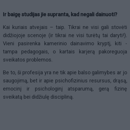
Ir baigę studijas jie supranta, kad negali dainuoti?
Kai kuriais atvejais – taip. Tikrai ne visi gali stovėti
didžiojoje scenoje (ir tikrai ne visi turėtų tai daryti!).
Vieni pasirenka kamerinio dainavimo kryptį, kiti -
tampa pedagogais, o kartais karjerą pakoreguoja
sveikatos problemos.
Be to, ši profesija yra ne tik apie balso galimybes ar jo
saugojimą, bet ir apie psichofizinius resursus, drąsą,
emocinį ir psichologinį atsparumą, gerą fizinę
sveikatą bei didžiulę discipliną.