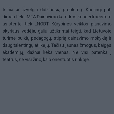
Ir čia aš įžvelgiu didžiausią problemą. Kadangi pati
dirbau tiek LMTA Dainavimo katedros koncertmeistere
asistente, tiek LNOBT Kūrybinės veiklos planavimo
skyriaus vedėja, galiu užtikrintai teigti, kad Lietuvoje
turime puikių pedagogų, stiprią dainavimo mokyklą ir
daug talentingų atlikėjų. Tačiau jaunas žmogus, baigęs
akademiją, dažnai lieka vienas. Ne visi patenka į
teatrus, ne visi žino, kaip orientuotis rinkoje.