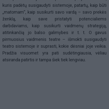
kuris padėtų susigaudyti sistemoje, patartų, kaip būti
„matomam“, kaip susikurti savo vardą – savo prekės
ženklą, kaip save pristatyti potencialiems
darbdaviams, kaip susikurti vaidmenų strategiją,
atitinkančią jo balso galimybes ir t. t. O gavus
pirmuosius vaidmenis teatre – išmokti susigaudyti
teatro sistemoje ir suprasti, kokie dėsniai joje veikia.
Pradžia visuomet yra pati sudėtingiausia, vėliau
atsiranda patirtis ir tampa šiek tiek lengviau.