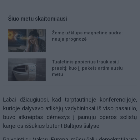
Šiuo metu skaitomiausi
Žemę užklups magnetinė audra:
nauja prognozė
Tualetinis popierius traukiasi į
praeitį: kuo jį pakeis artimiausiu
metu
Labai džiaugiuosi, kad tarptautinėje konferencijoje,
kurioje dalyvavo atlikėjų vadybininkai iš viso pasaulio,
buvo atkreiptas dėmesys į jaunųjų operos solistų
karjeros iššūkius būtent Baltijos šalyse.
Palyginti su Vakarų Europa, mūsų šalių demokratija yra