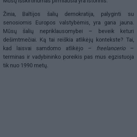
Mūsų išskirtinumas pirmiausia yra istorinis.
Žinia, Baltijos šalių demokratija, palyginti su
senosiomis Europos valstybėmis, yra gana jauna.
Mūsų šalių nepriklausomybei – beveik keturi
dešimtmečiai. Ką tai reiškia atlikėjų kontekste? Tai,
kad laisvai samdomo atlikėjo –
freelancerio
–
terminas ir vadybininko poreikis pas mus egzistuoja
tik nuo 1990 metų.