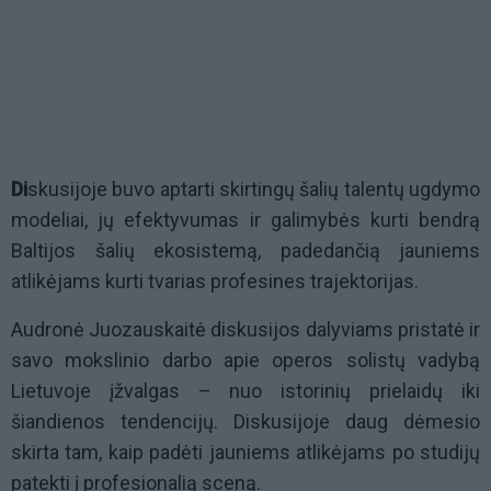
Di
skusijoje buvo aptarti skirtingų šalių talentų ugdymo
modeliai, jų efektyvumas ir galimybės kurti bendrą
Baltijos šalių ekosistemą, padedančią jauniems
atlikėjams kurti tvarias profesines trajektorijas.
Audronė Juozauskaitė diskusijos dalyviams pristatė ir
savo mokslinio darbo apie operos solistų vadybą
Lietuvoje įžvalgas – nuo istorinių prielaidų iki
šiandienos tendencijų. Diskusijoje daug dėmesio
skirta tam, kaip padėti jauniems atlikėjams po studijų
patekti į profesionalią sceną.