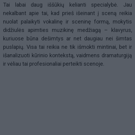
Tai labai daug iššūkių kelianti specialybė. Jau
nekalbant apie tai, kad prieš išeinant į sceną reikia
nuolat palaikyti vokalinę ir sceninę formą, mokytis
didžiulės apimties muzikinę medžiagą – klavyrus,
kuriuose būna dešimtys ar net daugiau nei šimtas
puslapių. Visa tai reikia ne tik išmokti mintinai, bet ir
išanalizuoti kūrinio kontekstą, vaidmens dramaturgiją
ir vėliau tai profesionaliai perteikti scenoje.