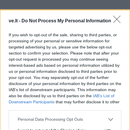
ve.lt -
Do Not Process My Personal Information
Vakarų Europoje operos solistų vadybos sistema
If you wish to opt-out of the sale, sharing to third parties, or
pradėjo formuotis XVII a. Per kelis šimtmečius
processing of your personal or sensitive information for
natūraliai susiklostė antreprenerių, vadybininkų
targeted advertising by us, please use the below opt-out
section to confirm your selection. Please note that after your
funkcijos, susiformavo atlikėjų agentūros, kuriose
opt-out request is processed you may continue seeing
tradicijos perduodamos iš kartos į kartą. Lietuvoje iki
interest-based ads based on personal information utilized by
nepriklausomybės paskelbimo tokio modelio nebuvo.
us or personal information disclosed to third parties prior to
your opt-out. You may separately opt-out of the further
Iki nepriklausomybės jaunieji atlikėjai, baigdami
disclosure of your personal information by third parties on the
tuometinę konservatoriją, gaudavo paskyrimus į
IAB’s list of downstream participants. This information may
darbovietes, todėl pereinamasis etapas po studijų
also be disclosed by us to third parties on the
IAB’s List of
Downstream Participants
that may further disclose it to other
faktiškai neegzistavo – esminis klausimas, ką daryti
third parties.
gavus aukštojo mokslo diplomą, būdavo išspręstas.
Po konservatorijos vadybines funkcijas perimdavo
Personal Data Processing Opt Outs
teatrai arba, visos šalies mastu, kitos institucijos (
kaip