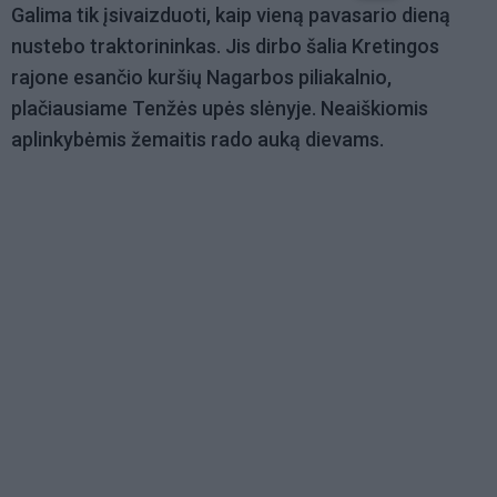
Galima tik įsivaizduoti, kaip vieną pavasario dieną
nustebo traktorininkas. Jis dirbo šalia Kretingos
rajone esančio kuršių Nagarbos piliakalnio,
plačiausiame Tenžės upės slėnyje. Neaiškiomis
aplinkybėmis žemaitis rado auką dievams.