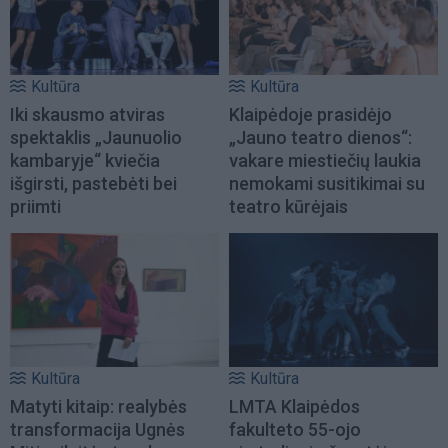
Kultūra
Kultūra
Iki skausmo atviras
Klaipėdoje prasidėjo
spektaklis „Jaunuolio
„Jauno teatro dienos“:
kambaryje“ kviečia
vakare miestiečių laukia
išgirsti, pastebėti bei
nemokami susitikimai su
priimti
teatro kūrėjais
Kultūra
Kultūra
Matyti kitaip: realybės
LMTA Klaipėdos
transformacija Ugnės
fakulteto 55-ojo