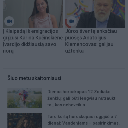
Į Klaipėdą iš emigracijos
Jūros šventę anksčiau
grįžusi Karina Kučinskienė
puošęs Anatolijus
įvardijo didžiausią savo
Klemencovas: gal jau
norą
užtenka
Šiuo metu skaitomiausi
Dienos horoskopas 12 Zodiako
ženklų: gali būti lengviau nutraukti
tai, kas nebeveikia
Taro kortų horoskopas rugpjūčio 7
dienai: Vandeniams – pasirinkimas,