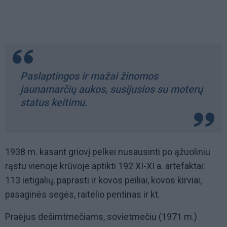
Paslaptingos ir mažai žinomos
jaunamarčių aukos, susijusios su moterų
status keitimu.
1938 m. kasant griovį pelkei nusausinti po ąžuoliniu
rąstu vienoje krūvoje aptikti 192 XI-XI a. artefaktai:
113 ietigalių, paprasti ir kovos peiliai, kovos kirviai,
pasaginės segės, raitelio pentinas ir kt.
Praėjus dešimtmečiams, sovietmečiu (1971 m.)