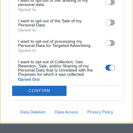
I want to opt-out of the Sharing of my
papuošalai - smeigtai, rasti galimai dar tarpukariu,
personal data.
Opted In
tačiau inventorinėje knygoje nepatikslinta vieta. Buvęs
ilgametis Kretingos muziejaus fondų saugotojas,
I want to opt-out of the Sale of my
Personal Data.
archeologas Donatas Butkus (1952-2018) šių eilučių
Opted In
autoriui yra pasakojęs, jog abu smeigtai aptikti
I want to opt-out of processing my
melioruojant Tenžę, jos slėnyje prie Nagarbos
Personal Data for Targeted Advertising.
Opted In
piliakalnio.
I want to opt-out of Collection, Use,
Retention, Sale, and/or Sharing of my
Personal Data that Is Unrelated with the
Purposes for which it was collected.
Opted Out
CONFIRM
Data Deletion
Data Access
Privacy Policy