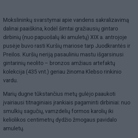
Mokslininkų svarstymai apie vandens sakralizavimą
dalinai paaiškina, kodėl šimtai gražiausių gintaro
dirbinių (nuo papuošalų iki amuletų) XIX a. antrojoje
pusėje buvo rasti Kuršių mariose tarp Juodkrantės ir
Preilos. Kuršių neriją pasauliniu mastu išgarsinusi
gintarinių neolito – bronzos amžiaus artefaktų
kolekcija (435 vnt.) geriau žinoma Klebso rinkinio
vardu.
Marių dugne tūkstančius metų gulėjo paaukoti
įvairiausi titnaginiais įrankiais pagaminti dirbiniai: nuo
smulkių sagučių, vamzdelių formos karolių iki
keliolikos centimetrų dydžio žmogaus pavidalo
amuletų.