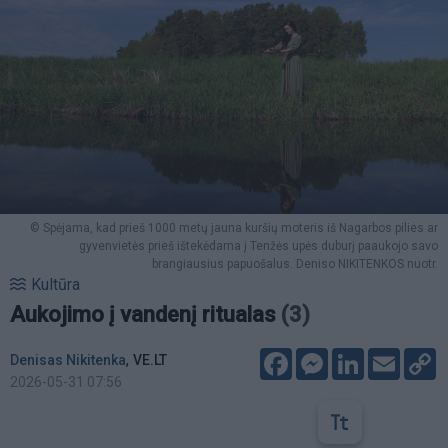
© Spėjama, kad prieš 1000 metų jauna kuršių moteris iš Nagarbos pilies ar
gyvenvietės prieš ištekėdama į Tenžės upės duburį paaukojo savo
brangiausius papuošalus. Deniso NIKITENKOS nuotr.
Kultūra
Aukojimo į vandenį ritualas
(3)
Facebook
Messenger
LinkedIn
Email
C
,
Denisas Nikitenka
VE.LT
L
2026-05-31 07:56