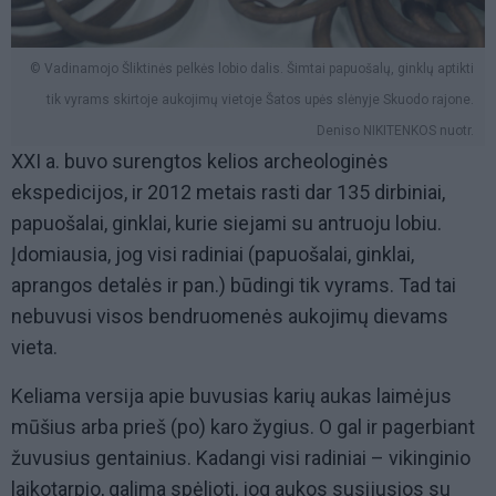
© Vadinamojo Šliktinės pelkės lobio dalis. Šimtai papuošalų, ginklų aptikti
tik vyrams skirtoje aukojimų vietoje Šatos upės slėnyje Skuodo rajone.
Deniso NIKITENKOS nuotr.
XXI a. buvo surengtos kelios archeologinės
ekspedicijos, ir 2012 metais rasti dar 135 dirbiniai,
papuošalai, ginklai, kurie siejami su antruoju lobiu.
Įdomiausia, jog visi radiniai (papuošalai, ginklai,
aprangos detalės ir pan.) būdingi tik vyrams. Tad tai
nebuvusi visos bendruomenės aukojimų dievams
vieta.
Keliama versija apie buvusias karių aukas laimėjus
mūšius arba prieš (po) karo žygius. O gal ir pagerbiant
žuvusius gentainius. Kadangi visi radiniai – vikinginio
laikotarpio, galima spėlioti, jog aukos susijusios su