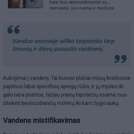
kaip bus atsisveikinama su
mergaite, jos mama ir močiute
Vanduo senovėje atliko tarpininko tarp
žmonių ir dievų pasaulio vaidmenį.
Aukojimai į vandenį. Tai buvusi plačiai mūsų kraštuose
paplitusi labai specifinių apeigų rūšis, ir jų mįslės iki
galo nėra įmintos, tačiau įvairių hipotezių esama: nuo
ištekėti besiruošiančių moterų iki karo žygio aukų.
Vandens mistifikavimas