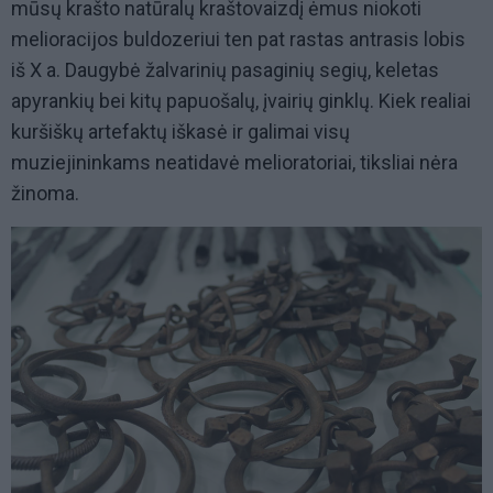
mūsų krašto natūralų kraštovaizdį ėmus niokoti
melioracijos buldozeriui ten pat rastas antrasis lobis
iš X a. Daugybė žalvarinių pasaginių segių, keletas
apyrankių bei kitų papuošalų, įvairių ginklų. Kiek realiai
kuršiškų artefaktų iškasė ir galimai visų
muziejininkams neatidavė melioratoriai, tiksliai nėra
žinoma.