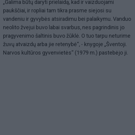
„Galima būtų daryti prielaidą, kad ir vaizduojami
paukščiai, ir ropliai tam tikra prasme siejosi su
vandeniu ir gyvybės atsiradimu bei palaikymu. Vanduo
neolito žvejui buvo labai svarbus, nes pagrindinis jo
pragyvenimo šaltinis buvo žūklė. O tuo tarpu neturime
žuvų atvaizdų arba jie retenybė“, - knygoje „Šventoji.
Narvos kultūros gyvenvietės“ (1979 m.) pastebėjo ji.