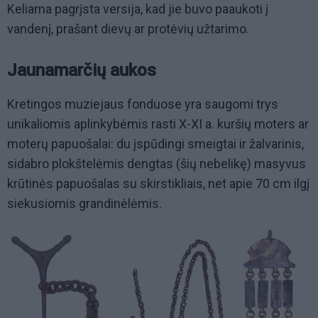
Keliama pagrįsta versija, kad jie buvo paaukoti į
vandenį, prašant dievų ar protėvių užtarimo.
Jaunamarčių aukos
Kretingos muziejaus fonduose yra saugomi trys
unikaliomis aplinkybėmis rasti X-XI a. kuršių moters ar
moterų papuošalai: du įspūdingi smeigtai ir žalvarinis,
sidabro plokštelėmis dengtas (šių nebelikę) masyvus
krūtinės papuošalas su skirstikliais, net apie 70 cm ilgį
siekusiomis grandinėlėmis.