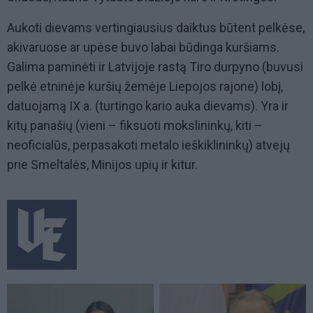
Aukoti dievams vertingiausius daiktus būtent pelkėse,
akivaruose ar upėse buvo labai būdinga kuršiams.
Galima paminėti ir Latvijoje rastą Tiro durpyno (buvusi
pelkė etninėje kuršių žemėje Liepojos rajone) lobį,
datuojamą IX a. (turtingo kario auka dievams). Yra ir
kitų panašių (vieni – fiksuoti mokslininkų, kiti –
neoficialūs, perpasakoti metalo ieškiklininkų) atvejų
prie Smeltalės, Minijos upių ir kitur.