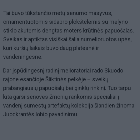
Tai buvo tūkstančio metų senumo masyvus,
ornamentuotomis sidabro plokštelėmis su mėlyno
stiklo akutėmis dengtas moters krūtinės papuošalas.
Sveikas ir aptiktas visiškai šalia numelioruotos upės,
kuri kuršių laikais buvo daug platesnė ir
vandeningesnė.
Dar įspūdingesnį radinį melioratoriai rado Skuodo
rajone esančioje Šliktinės pelkėje – sveikų
prabangiausių papuošalų bei ginklų rinkinį. Tuo tarpu
kita garsi senovės žmonių rankomis specialiai į
vandenį sumestų artefaktų kolekcija šiandien žinoma
Juodkrantės lobio pavadinimu.