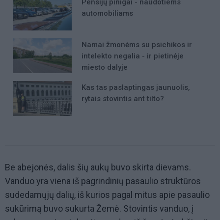
Pensijų pinigai - naudotiems
automobiliams
Namai žmonėms su psichikos ir
intelekto negalia - ir pietinėje
miesto dalyje
Kas tas paslaptingas jaunuolis,
rytais stovintis ant tilto?
Be abejonės, dalis šių aukų buvo skirta dievams.
Vanduo yra viena iš pagrindinių pasaulio struktūros
sudedamųjų dalių, iš kurios pagal mitus apie pasaulio
sukūrimą buvo sukurta Žemė. Stovintis vanduo, į