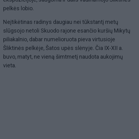
pelkės lobio.
Neįtikėtinas radinys daugiau nei tūkstantį metų
slūgsojo netoli Skuodo rajone esančio kuršių Mikytų
piliakalnio, dabar numelioruota pieva virtusioje
Šliktinės pelkėje, Šatos upės slėnyje. Čia IX-XII a.
buvo, matyt, ne vieną šimtmetį naudota aukojimų
vieta.