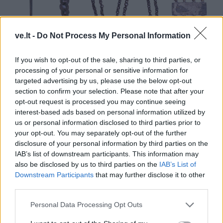
ve.lt -
Do Not Process My Personal Information
If you wish to opt-out of the sale, sharing to third parties, or
© Šie X-XI a. artefaktai buvo aptikti melioruojant Tenžės upę. Dešinėje –
processing of your personal or sensitive information for
targeted advertising by us, please use the below opt-out
prašmatnus krūtinės papuošalas, kurį 1964 m. rado traktorininkas iš
section to confirm your selection. Please note that after your
Tarvydų kaimo. Deniso NIKITENKOS nuotr.
opt-out request is processed you may continue seeing
Pastarąjį papuošalą 1964 m. aptiko traktorininkas
interest-based ads based on personal information utilized by
us or personal information disclosed to third parties prior to
Stasys Surblys iš Tarvydų kaimo Kretingos rajone.
your opt-out. You may separately opt-out of the further
Dokumentuose parašyta, jog artefaktas rastas
disclosure of your personal information by third parties on the
„Negarbos kaimo durpyne greta Negarbos kapinyno“.
IAB’s list of downstream participants. This information may
also be disclosed by us to third parties on the
IAB’s List of
Paaiškinta, jog „per durpyną iškastas Ronžės kanalas“,
Downstream Participants
that may further disclose it to other
tačiau iš tikrųjų šalia Nagarbos piliakalnio teka
third parties.
numelioruota Tenžės upė.
Personal Data Processing Opt Outs
Kartu su minėtu radiniu saugomi ir du krūtinės