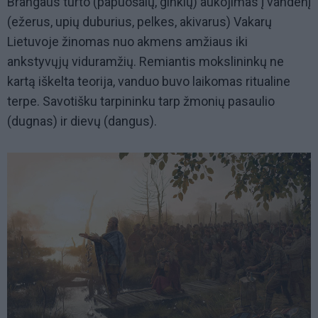
Brangaus turto (papuošalų, ginklų) aukojimas į vandenį
(ežerus, upių duburius, pelkes, akivarus) Vakarų
Lietuvoje žinomas nuo akmens amžiaus iki
ankstyvųjų viduramžių. Remiantis mokslininkų ne
kartą iškelta teorija, vanduo buvo laikomas ritualine
terpe. Savotišku tarpininku tarp žmonių pasaulio
(dugnas) ir dievų (dangus).