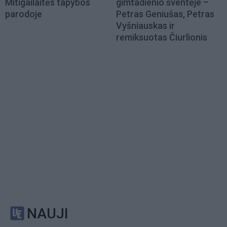
Mitigailaitės tapybos
gimtadienio šventėje –
parodoje
Petras Geniušas, Petras
Vyšniauskas ir
remiksuotas Čiurlionis
NAUJI