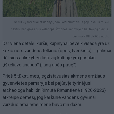
© Kuršių moteriai atsisakyti, paaukoti nuostabius papuošalus reiškė
tikėtis, kad grąža bus keleriopa. Žmonės senovėje giliai tikėjo į dievus.
Deniso NIKITENKOS nuotr.
Dar viena detalė: kuršių kapinynai beveik visada yra už
kokio nors vandens telkinio (upės, tvenkinio), ir galimai
dėl šios aplinkybės lietuvių kalboje yra posakis
„iškeliavo anapus“ (į aną upės pusę“).
Prieš 5 tūkst. metų egzistavusias akmens amžiaus
gyvenvietes pamaryje bei pajūryje tyrinėjusi
archeologė hab. dr. Rimutė Rimantienė (1920-2023)
atkreipė dėmesį, jog kai kurie vandens gyvūnai
vaizduojamajame mene buvo itin dažni.