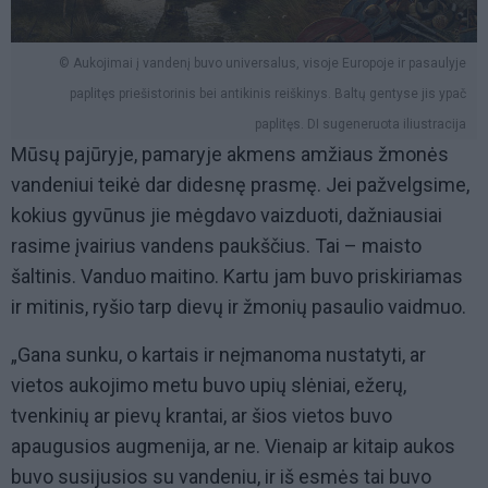
© Aukojimai į vandenį buvo universalus, visoje Europoje ir pasaulyje
paplitęs priešistorinis bei antikinis reiškinys. Baltų gentyse jis ypač
paplitęs. DI sugeneruota iliustracija
Mūsų pajūryje, pamaryje akmens amžiaus žmonės
vandeniui teikė dar didesnę prasmę. Jei pažvelgsime,
kokius gyvūnus jie mėgdavo vaizduoti, dažniausiai
rasime įvairius vandens paukščius. Tai – maisto
šaltinis. Vanduo maitino. Kartu jam buvo priskiriamas
ir mitinis, ryšio tarp dievų ir žmonių pasaulio vaidmuo.
„Gana sunku, o kartais ir neįmanoma nustatyti, ar
vietos aukojimo metu buvo upių slėniai, ežerų,
tvenkinių ar pievų krantai, ar šios vietos buvo
apaugusios augmenija, ar ne. Vienaip ar kitaip aukos
buvo susijusios su vandeniu, ir iš esmės tai buvo