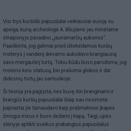
Visi trys kuršiški papuošalai veikiausiai susiję su
apeiga, kurią archeologė A. Bliujienė jau minėtame
straipsnyje pavadino „jaunamarčių aukomis“.
Paaiškinta, jog galimai prieš ištekėdamos kuršių
moterys į vandenį dievams aukodavo brangiausią
savo mergautinį turtą. Tokiu būdu buvo parodoma, jog
moteris keis statusą, bei prašoma globos ir dar
didesnių turtų jau santuokoje.
Ši teorija yra pagrįsta, nes buvę itin branginami ir
brangūs kuršių papuošalai šiaip sau nesimėtė:
paprastai jie tarnaudavo kaip prašmatnios įkapės
žmogui mirus ir buvo dedami į kapą. Taigi, upės
slėnyje aptikti sveikus prabangius papuošalus