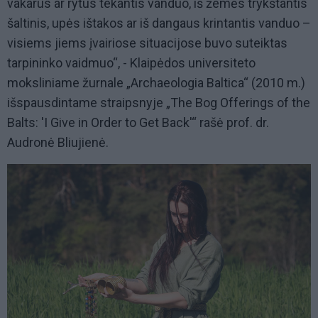
vakarus ar rytus tekantis vanduo, iš žemės trykštantis
šaltinis, upės ištakos ar iš dangaus krintantis vanduo –
visiems jiems įvairiose situacijose buvo suteiktas
tarpininko vaidmuo“, - Klaipėdos universiteto
moksliniame žurnale „Archaeologia Baltica“ (2010 m.)
išspausdintame straipsnyje „The Bog Offerings of the
Balts: 'I Give in Order to Get Back'“ rašė prof. dr.
Audronė Bliujienė.