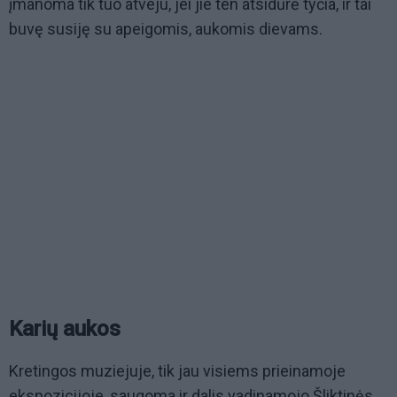
įmanoma tik tuo atveju, jei jie ten atsidūrė tyčia, ir tai
buvę susiję su apeigomis, aukomis dievams.
Karių aukos
Kretingos muziejuje, tik jau visiems prieinamoje
ekspozicijoje, saugoma ir dalis vadinamojo Šliktinės