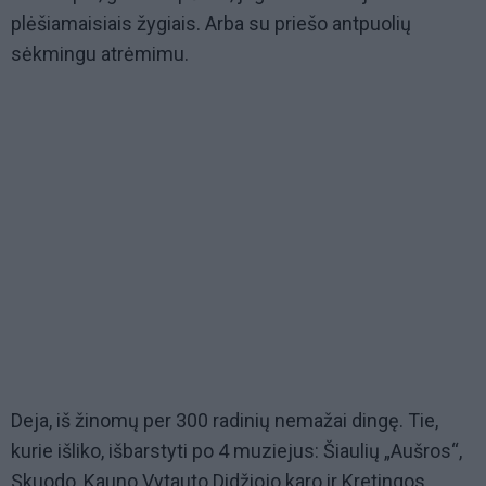
plėšiamaisiais žygiais. Arba su priešo antpuolių
sėkmingu atrėmimu.
Deja, iš žinomų per 300 radinių nemažai dingę. Tie,
kurie išliko, išbarstyti po 4 muziejus: Šiaulių „Aušros“,
Skuodo, Kauno Vytauto Didžiojo karo ir Kretingos.