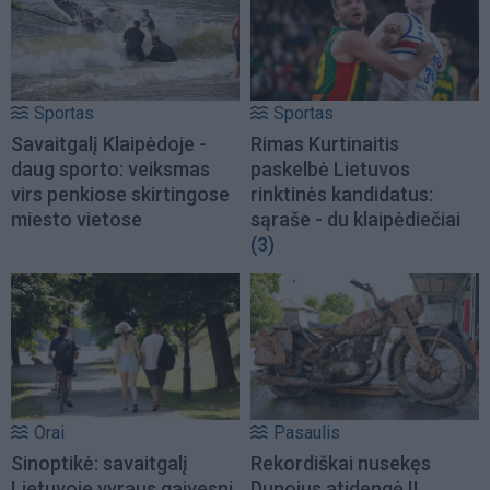
Sportas
Sportas
Savaitgalį Klaipėdoje -
Rimas Kurtinaitis
daug sporto: veiksmas
paskelbė Lietuvos
virs penkiose skirtingose
rinktinės kandidatus:
miesto vietose
sąraše - du klaipėdiečiai
(3)
Orai
Pasaulis
Sinoptikė: savaitgalį
Rekordiškai nusekęs
Lietuvoje vyraus gaivesni
Dunojus atidengė II