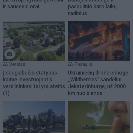
ir sausesni orai
pasaulinio karo laikų
radinius
Verslas
Pasaulis
Į daugiabučio statybas
Ukrainiečių dronai smogė
kaime investuojantis
„Wildberries“ sandėliui
verslininkas: tai yra ateitis
Jekaterinburge, už 2000
(1)
km nuo sienos