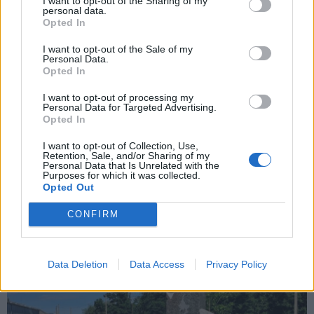
I want to opt-out of the Sharing of my
personal data.
Opted In
Fotoreportažą parengė KU kultūros renginių
„Vydūnas-Tautai ir valstybei" moderatorius-režisierius
I want to opt-out of the Sale of my
Personal Data.
Juozas Ivanauskas
Opted In
I want to opt-out of processing my
Personal Data for Targeted Advertising.
Opted In
Ruošiantis paminklinio akmens
I want to opt-out of Collection, Use,
Retention, Sale, and/or Sharing of my
Personal Data that Is Unrelated with the
atidengimo šventei Vydūno gimtinėje
Purposes for which it was collected.
Opted Out
Jonaičiuose
CONFIRM
Data Deletion
Data Access
Privacy Policy