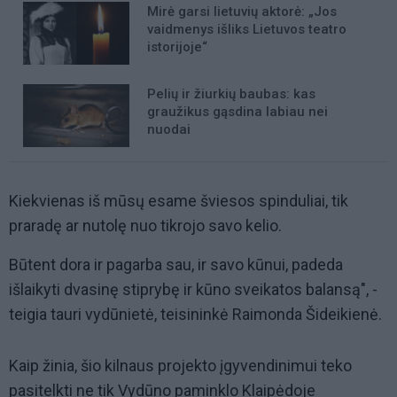
Mirė garsi lietuvių aktorė: „Jos
vaidmenys išliks Lietuvos teatro
istorijoje“
Pelių ir žiurkių baubas: kas
graužikus gąsdina labiau nei
nuodai
Kiekvienas iš mūsų esame šviesos spinduliai, tik
praradę ar nutolę nuo tikrojo savo kelio.
Būtent dora ir pagarba sau, ir savo kūnui, padeda
išlaikyti dvasinę stiprybę ir kūno sveikatos balansą", -
teigia tauri vydūnietė, teisininkė Raimonda Šideikienė.
Kaip žinia, šio kilnaus projekto įgyvendinimui teko
pasitelkti ne tik Vydūno paminklo Klaipėdoje