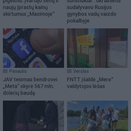
pigesnis: įvardijo senų ir
šunsnukiai“: ukrainietis
naujų įprastų kainų
sudalyvavo Rusijos
skirtumus „Maximoje“
gynybos vadų vaizdo
pokalbyje
Pasaulis
Verslas
JAV teismas bendrovei
FNTT įšaldė „Mere“
„Meta“ skyrė 567 mln.
valdytojos lėšas
dolerių baudą