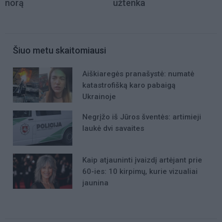
norą
užtenka
Šiuo metu skaitomiausi
Aiškiaregės pranašystė: numatė
katastrofišką karo pabaigą
Ukrainoje
Negrįžo iš Jūros šventės: artimieji
laukė dvi savaites
Kaip atjauninti įvaizdį artėjant prie
60-ies: 10 kirpimų, kurie vizualiai
jaunina