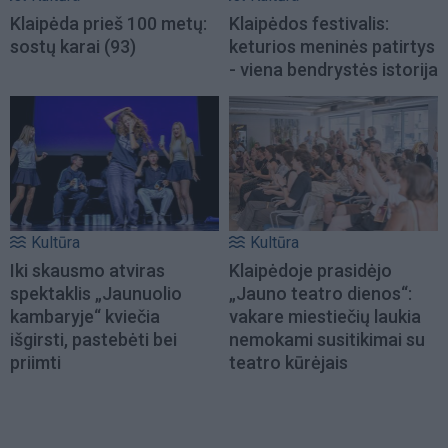
Klaipėda prieš 100 metų:
Klaipėdos festivalis:
sostų karai (93)
keturios meninės patirtys
- viena bendrystės istorija
Kultūra
Kultūra
Iki skausmo atviras
Klaipėdoje prasidėjo
spektaklis „Jaunuolio
„Jauno teatro dienos“:
kambaryje“ kviečia
vakare miestiečių laukia
išgirsti, pastebėti bei
nemokami susitikimai su
priimti
teatro kūrėjais