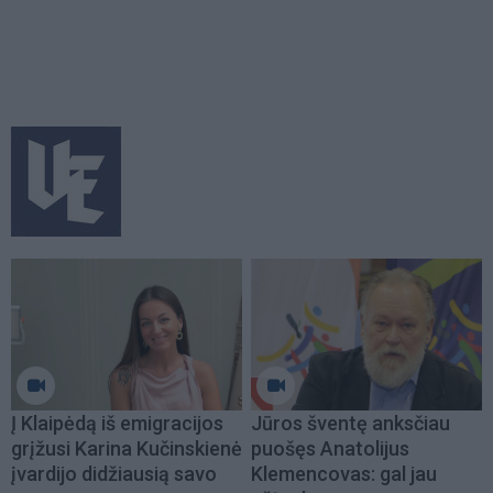
Į Klaipėdą iš emigracijos
Jūros šventę anksčiau
grįžusi Karina Kučinskienė
puošęs Anatolijus
įvardijo didžiausią savo
Klemencovas: gal jau