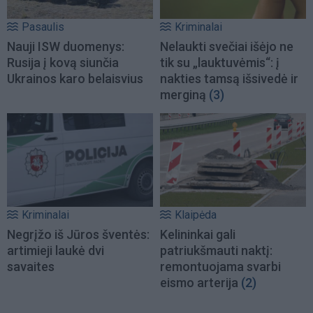
Pasaulis
Kriminalai
Nauji ISW duomenys:
Nelaukti svečiai išėjo ne
Rusija į kovą siunčia
tik su „lauktuvėmis“: į
Ukrainos karo belaisvius
nakties tamsą išsivedė ir
merginą
(3)
Kriminalai
Klaipėda
Negrįžo iš Jūros šventės:
Kelininkai gali
artimieji laukė dvi
patriukšmauti naktį:
savaites
remontuojama svarbi
eismo arterija
(2)