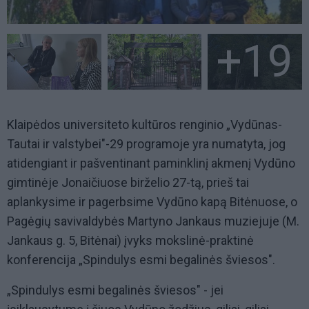
+19
+19
Klaipėdos universiteto kultūros renginio „Vydūnas-
Tautai ir valstybei"-29 programoje yra numatyta, jog
atidengiant ir pašventinant paminklinį akmenį Vydūno
gimtinėje Jonaičiuose birželio 27-tą, prieš tai
aplankysime ir pagerbsime Vydūno kapą Bitėnuose, o
Pagėgių savivaldybės Martyno Jankaus muziejuje (M.
Jankaus g. 5, Bitėnai) įvyks mokslinė-praktinė
konferencija „Spindulys esmi begalinės šviesos".
„Spindulys esmi begalinės šviesos" - jei