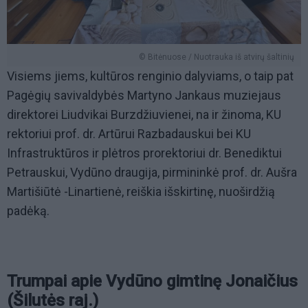
© Bitėnuose / Nuotrauka iš atvirų šaltinių
Visiems jiems, kultūros renginio dalyviams, o taip pat
Pagėgių savivaldybės Martyno Jankaus muziejaus
direktorei Liudvikai Burzdžiuvienei, na ir žinoma, KU
rektoriui prof. dr. Artūrui Razbadauskui bei KU
Infrastruktūros ir plėtros prorektoriui dr. Benediktui
Petrauskui, Vydūno draugija, pirmininkė prof. dr. Aušra
Martišiūtė -Linartienė, reiškia išskirtinę, nuoširdžią
padėką.
Trumpai apie Vydūno gimtinę Jonaičius
(Šilutės raj.)