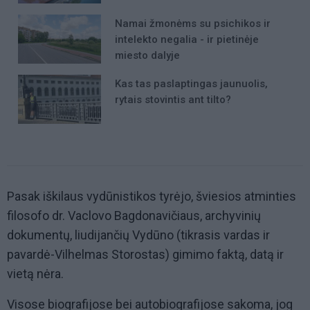
Namai žmonėms su psichikos ir
intelekto negalia - ir pietinėje
miesto dalyje
Kas tas paslaptingas jaunuolis,
rytais stovintis ant tilto?
Pasak iškilaus vydūnistikos tyrėjo, šviesios atminties
filosofo dr. Vaclovo Bagdonavičiaus, archyvinių
dokumentų, liudijančių Vydūno (tikrasis vardas ir
pavardė-Vilhelmas Storostas) gimimo faktą, datą ir
vietą nėra.
Visose biografijose bei autobiografijose sakoma, jog