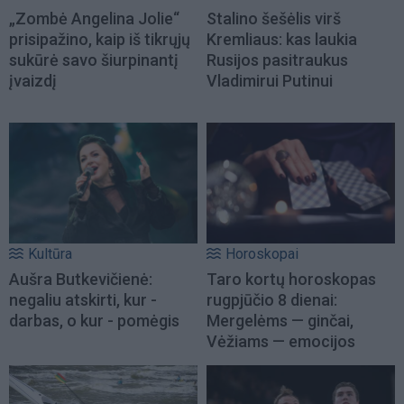
„Zombė Angelina Jolie“
Stalino šešėlis virš
prisipažino, kaip iš tikrųjų
Kremliaus: kas laukia
sukūrė savo šiurpinantį
Rusijos pasitraukus
įvaizdį
Vladimirui Putinui
Kultūra
Horoskopai
Aušra Butkevičienė:
Taro kortų horoskopas
negaliu atskirti, kur -
rugpjūčio 8 dienai:
darbas, o kur - pomėgis
Mergelėms — ginčai,
Vėžiams — emocijos