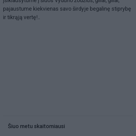
įsiklausytume į šiuos Vydūno žodžius, giliai, giliai,
pajaustume kiekvienas savo širdyje begalinę stiprybę
ir tikrąją vertę!..
Šiuo metu skaitomiausi