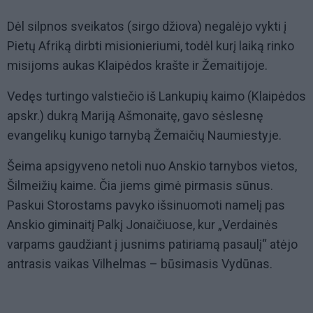
Dėl silpnos sveikatos (sirgo džiova) negalėjo vykti į
Pietų Afriką dirbti misionieriumi, todėl kurį laiką rinko
misijoms aukas Klaipėdos krašte ir Žemaitijoje.
Vedęs turtingo valstiečio iš Lankupių kaimo (Klaipėdos
apskr.) dukrą Mariją Ašmonaitę, gavo sėslesnę
evangelikų kunigo tarnybą Žemaičių Naumiestyje.
Šeima apsigyveno netoli nuo Anskio tarnybos vietos,
Šilmeižių kaime. Čia jiems gimė pirmasis sūnus.
Paskui Storostams pavyko išsinuomoti namelį pas
Anskio giminaitį Palkį Jonaičiuose, kur „Verdainės
varpams gaudžiant į jusnims patiriamą pasaulį“ atėjo
antrasis vaikas Vilhelmas – būsimasis Vydūnas.