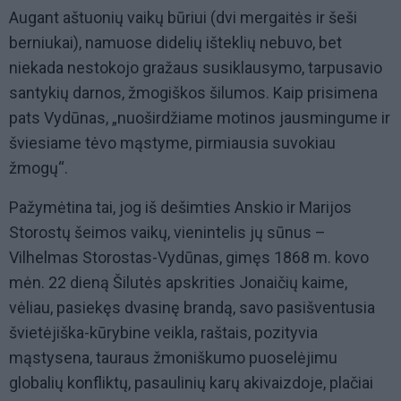
Augant aštuonių vaikų būriui (dvi mergaitės ir šeši
berniukai), namuose didelių išteklių nebuvo, bet
niekada nestokojo gražaus susiklausymo, tarpusavio
santykių darnos, žmogiškos šilumos. Kaip prisimena
pats Vydūnas, „nuoširdžiame motinos jausmingume ir
šviesiame tėvo mąstyme, pirmiausia suvokiau
žmogų“.
Pažymėtina tai, jog iš dešimties Anskio ir Marijos
Storostų šeimos vaikų, vienintelis jų sūnus –
Vilhelmas Storostas-Vydūnas, gimęs 1868 m. kovo
mėn. 22 dieną Šilutės apskrities Jonaičių kaime,
vėliau, pasiekęs dvasinę brandą, savo pasišventusia
švietėjiška-kūrybine veikla, raštais, pozityvia
mąstysena, tauraus žmoniškumo puoselėjimu
globalių konfliktų, pasaulinių karų akivaizdoje, plačiai