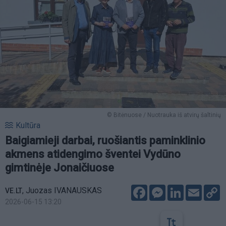
© Bitėnuose / Nuotrauka iš atvirų šaltinių
Kultūra
Baigiamieji darbai, ruošiantis paminklinio
akmens atidengimo šventei Vydūno
gimtinėje Jonaičiuose
Facebook
Messenger
LinkedIn
Email
C
,
Juozas IVANAUSKAS
VE.LT
L
2026-06-15 13:20