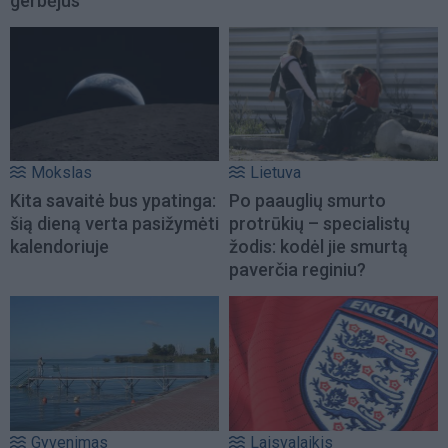
gerbėjus
Mokslas
Lietuva
Kita savaitė bus ypatinga:
Po paauglių smurto
šią dieną verta pasižymėti
protrūkių – specialistų
kalendoriuje
žodis: kodėl jie smurtą
paverčia reginiu?
Gyvenimas
Laisvalaikis