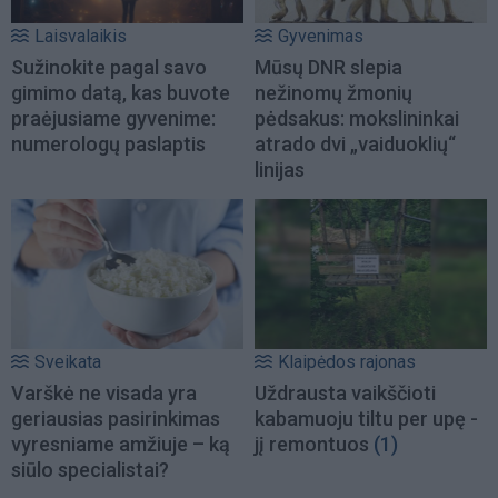
Laisvalaikis
Gyvenimas
Sužinokite pagal savo
Mūsų DNR slepia
gimimo datą, kas buvote
nežinomų žmonių
praėjusiame gyvenime:
pėdsakus: mokslininkai
numerologų paslaptis
atrado dvi „vaiduoklių“
linijas
Sveikata
Klaipėdos rajonas
Varškė ne visada yra
Uždrausta vaikščioti
geriausias pasirinkimas
kabamuoju tiltu per upę -
vyresniame amžiuje – ką
jį remontuos
(1)
siūlo specialistai?