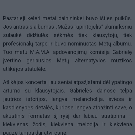
Pastarieji keleri metai dainininkei buvo išties puikūs.
Jos antrasis albumas „Mažas rūpintojėlis“ akimirksniu
sulaukė didžiulės sėkmės tiek klausytojų, tiek
profesionalų tarpe ir buvo nominuotas Metų albumu.
Tuo metu M.A.M.A. apdovanojimų komisija Gabrielę
įvertino geriausios Metų alternatyvios muzikos
atlikėjos statulėle.
Atlikėjos koncertai jau seniai atpažįstami dėl ypatingo
artumo su klausytojais. Gabrielės dainose telpa
jautrios istorijos, lengva melancholija, šviesa ir
kasdienybės detalės, kuriose lengva atpažinti save, o
akustinis formatas šį ryšį dar labiau sustiprina –
kiekvienas žodis, kiekviena melodija ir kiekviena
pauzė tampa dar atviresnė.