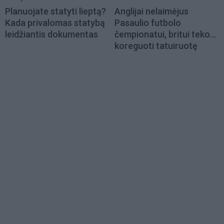
Planuojate statyti lieptą?
Anglijai nelaimėjus
Kada privalomas statybą
Pasaulio futbolo
leidžiantis dokumentas
čempionatui, britui teko...
koreguoti tatuiruotę
Load
More