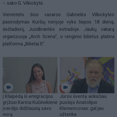
– sako G. Vilkickytė.
Vienintelis šios vasaros Gabrielės Vilkickytės
pasirodymas Kuršių nerijoje vyks liepos 18 dieną,
šeštadienį, Juodkrantės estradoje. Jaukų vakarą
organizuoja „Arch Scena“, o renginio bilietus platina
platforma „Bilietai.lt“.
Į Klaipėdą iš emigracijos
Jūros šventę anksčiau
grįžusi Karina Kučinskienė
puošęs Anatolijus
įvardijo didžiausią savo
Klemencovas: gal jau
norą
užtenka