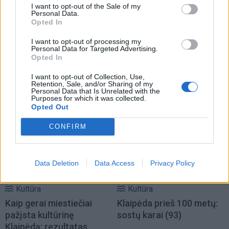
I want to opt-out of the Sale of my
Personal Data.
Opted In
Kultūra
Kultūra
I want to opt-out of processing my
Personal Data for Targeted Advertising.
„Scanorama vasara“
Linas Adomaitis
Opted In
Nidoje – tu ir tavo 7
Naujuosius metus kviečia
pasimatymai su kinu
sutikti Palangoje: ruošia
I want to opt-out of Collection, Use,
Retention, Sale, and/or Sharing of my
išskirtinį šventinį
Personal Data that Is Unrelated with the
Purposes for which it was collected.
koncertą
Opted Out
CONFIRM
Data Deletion
Data Access
Privacy Policy
Kultūra
Kultūra
Kaip gerai miestiečiai
Klaipėda prieš 100 metų:
pažįsta kultūrinę
sostų karai (93)
Klaipėdą: rezultatas