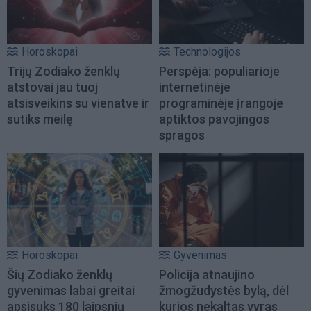
Horoskopai
Technologijos
Trijų Zodiako ženklų
Perspėja: populiarioje
atstovai jau tuoj
internetinėje
atsisveikins su vienatve ir
programinėje įrangoje
sutiks meilę
aptiktos pavojingos
spragos
Horoskopai
Gyvenimas
Šių Zodiako ženklų
Policija atnaujino
gyvenimas labai greitai
žmogžudystės bylą, dėl
apsisuks 180 laipsnių
kurios nekaltas vyras