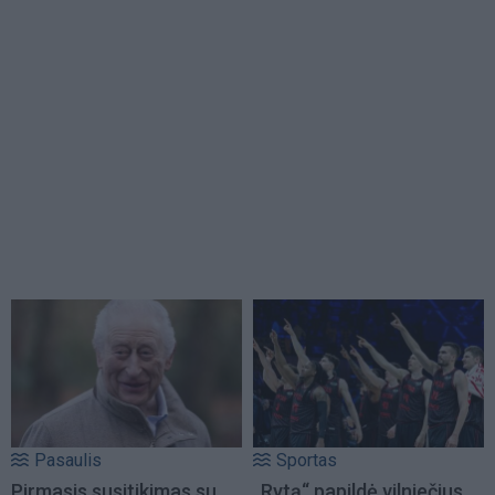
Pasaulis
Sportas
Pirmasis susitikimas su
„Rytą“ papildė vilniečius