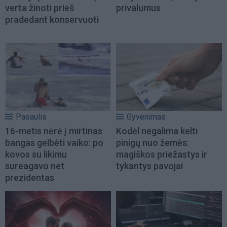
verta žinoti prieš
privalumus
pradedant konservuoti
Pasaulis
Gyvenimas
16-metis nėrė į mirtinas
Kodėl negalima kelti
bangas gelbėti vaiko: po
pinigų nuo žemės:
kovos su likimu
magiškos priežastys ir
sureagavo net
tykantys pavojai
prezidentas