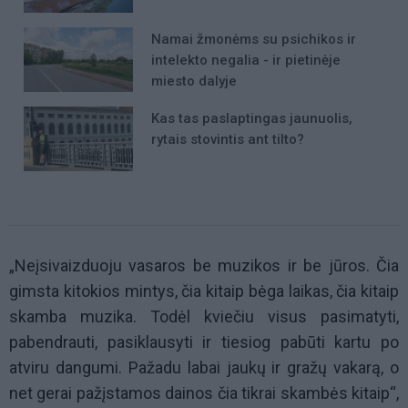
Namai žmonėms su psichikos ir
intelekto negalia - ir pietinėje
miesto dalyje
Kas tas paslaptingas jaunuolis,
rytais stovintis ant tilto?
„Neįsivaizduoju vasaros be muzikos ir be jūros. Čia
gimsta kitokios mintys, čia kitaip bėga laikas, čia kitaip
skamba muzika. Todėl kviečiu visus pasimatyti,
pabendrauti, pasiklausyti ir tiesiog pabūti kartu po
atviru dangumi. Pažadu labai jaukų ir gražų vakarą, o
net gerai pažįstamos dainos čia tikrai skambės kitaip“,