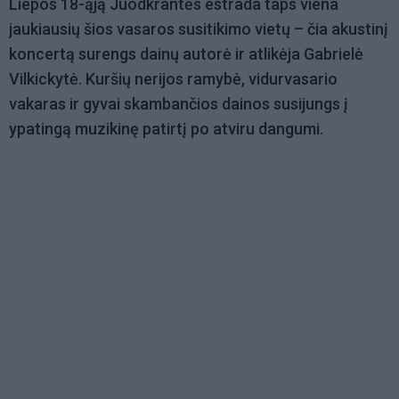
Liepos 18-ąją Juodkrantės estrada taps viena
jaukiausių šios vasaros susitikimo vietų – čia akustinį
koncertą surengs dainų autorė ir atlikėja Gabrielė
Vilkickytė. Kuršių nerijos ramybė, vidurvasario
vakaras ir gyvai skambančios dainos susijungs į
ypatingą muzikinę patirtį po atviru dangumi.