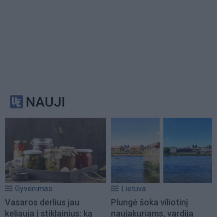
NAUJI
Gyvenimas
Lietuva
Vasaros derlius jau
Plungė šoka viliotinį
keliauja į stiklainius: ką
naujakuriams, vardija