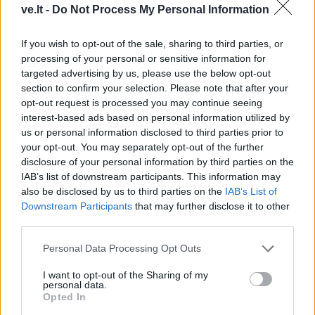
ve.lt -
Do Not Process My Personal Information
If you wish to opt-out of the sale, sharing to third parties, or
processing of your personal or sensitive information for
TAIP PAT SKAITYKITE
targeted advertising by us, please use the below opt-out
section to confirm your selection. Please note that after your
opt-out request is processed you may continue seeing
interest-based ads based on personal information utilized by
us or personal information disclosed to third parties prior to
your opt-out. You may separately opt-out of the further
disclosure of your personal information by third parties on the
IAB’s list of downstream participants. This information may
also be disclosed by us to third parties on the
IAB’s List of
Kultūra
Kultūra
Downstream Participants
that may further disclose it to other
Naujos bronzinio
Aušra Butkevičienė:
third parties.
piliakalnio atodangos
(7)
negaliu atskirti, kur -
darbas, o kur - pomėgis
Personal Data Processing Opt Outs
I want to opt-out of the Sharing of my
personal data.
Opted In