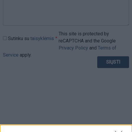
This site is protected by
Sutinku su
taisyklėmis
reCAPTCHA and the Google
Privacy Policy
and
Terms of
Service
apply.