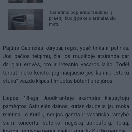
Tualetinis popierius traukiasi į
praeitį: kuo jį pakeis artimiausiu
metu
Pajūris Gabrielės kūrybai, regis, ypač tinka ir patinka.
Jos pačios teigimu, čia jos muzikoje atsiranda dar
daugiau erdvės, oro ir lėtesnio vasaros laiko. Todėl
turbūt nieko keisto, jog naujausio jos kūrinio „Stuku
stuku“ vaizdo klipas filmuotas būtent prie jūros.
Liepos 18-ąją Juodkrantėje skambės klausytojų
pamėgtos Gabrielės dainos, kurias daugelis jau moka
mintinai, o Kuršių nerijos gamta ir vasariška ramybė
šiam koncertui suteiks magišką atmosferą. Tokią,
kokios Lietuvoje nerasi niekur kitur, tik Kuršių nerijoje.