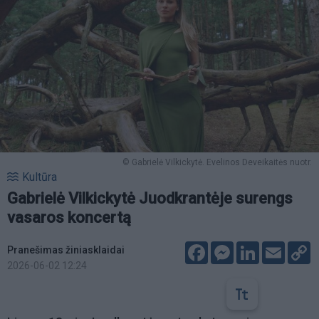
© Gabrielė Vilkickytė. Evelinos Deveikaitės nuotr.
Kultūra
Gabrielė Vilkickytė Juodkrantėje surengs
vasaros koncertą
Facebook
Messenger
LinkedIn
Email
C
Pranešimas žiniasklaidai
L
2026-06-02 12:24