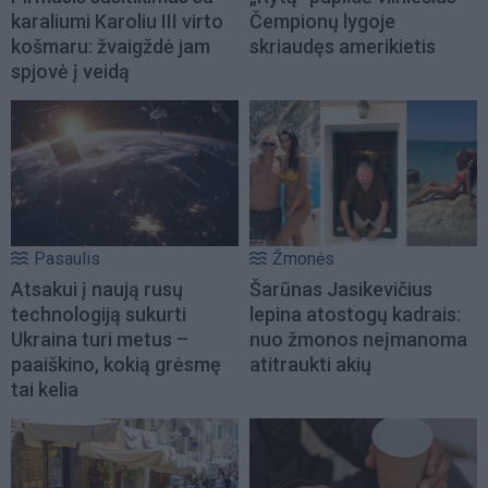
karaliumi Karoliu III virto
Čempionų lygoje
košmaru: žvaigždė jam
skriaudęs amerikietis
spjovė į veidą
Pasaulis
Žmonės
Atsakui į naują rusų
Šarūnas Jasikevičius
technologiją sukurti
lepina atostogų kadrais:
Ukraina turi metus –
nuo žmonos neįmanoma
paaiškino, kokią grėsmę
atitraukti akių
tai kelia