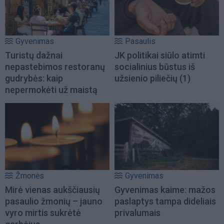
Gyvenimas
Pasaulis
Turistų dažnai
JK politikai siūlo atimti
nepastebimos restoranų
socialinius būstus iš
gudrybės: kaip
užsienio piliečių
(1)
nepermokėti už maistą
Žmonės
Gyvenimas
Mirė vienas aukščiausių
Gyvenimas kaime: mažos
pasaulio žmonių – jauno
paslaptys tampa dideliais
vyro mirtis sukrėtė
privalumais