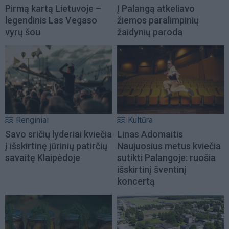
Pirmą kartą Lietuvoje –
Į Palangą atkeliavo
legendinis Las Vegaso
žiemos paralimpinių
vyrų šou
žaidynių paroda
Renginiai
Kultūra
Savo sričių lyderiai kviečia
Linas Adomaitis
į išskirtinę jūrinių patirčių
Naujuosius metus kviečia
savaitę Klaipėdoje
sutikti Palangoje: ruošia
išskirtinį šventinį
koncertą