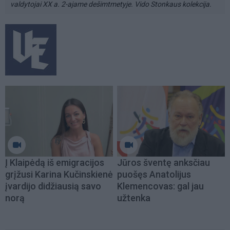
valdytojai XX a. 2-ajame dešimtmetyje. Vido Stonkaus kolekcija.
Į Klaipėdą iš emigracijos
Jūros šventę anksčiau
grįžusi Karina Kučinskienė
puošęs Anatolijus
įvardijo didžiausią savo
Klemencovas: gal jau
norą
užtenka