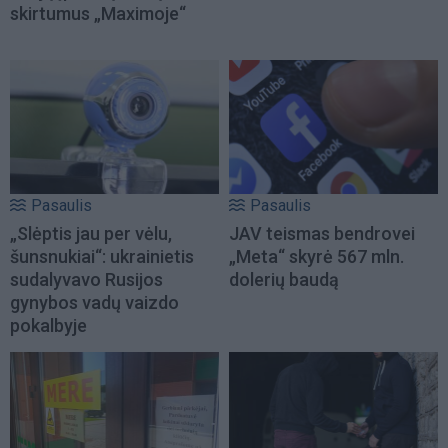
skirtumus „Maximoje“
Pasaulis
Pasaulis
„Slėptis jau per vėlu,
JAV teismas bendrovei
šunsnukiai“: ukrainietis
„Meta“ skyrė 567 mln.
sudalyvavo Rusijos
dolerių baudą
gynybos vadų vaizdo
pokalbyje