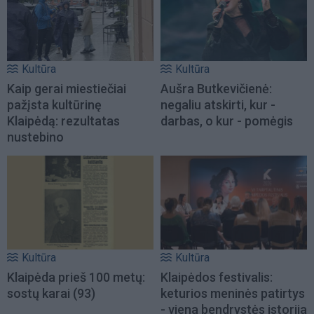
Kultūra
Kultūra
Kaip gerai miestiečiai
Aušra Butkevičienė:
pažįsta kultūrinę
negaliu atskirti, kur -
Klaipėdą: rezultatas
darbas, o kur - pomėgis
nustebino
Kultūra
Kultūra
Klaipėda prieš 100 metų:
Klaipėdos festivalis:
sostų karai (93)
keturios meninės patirtys
- viena bendrystės istorija