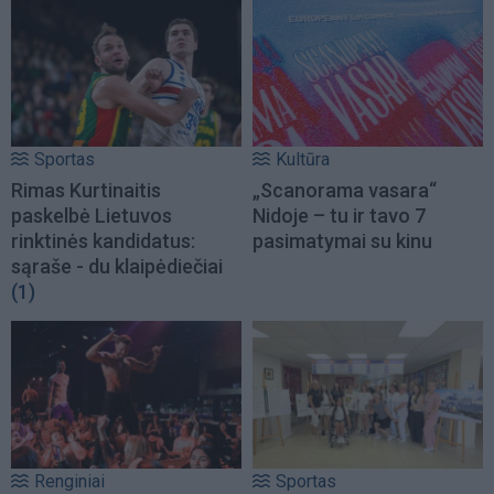
Sportas
Kultūra
Rimas Kurtinaitis
„Scanorama vasara“
paskelbė Lietuvos
Nidoje – tu ir tavo 7
rinktinės kandidatus:
pasimatymai su kinu
sąraše - du klaipėdiečiai
(1)
Renginiai
Sportas