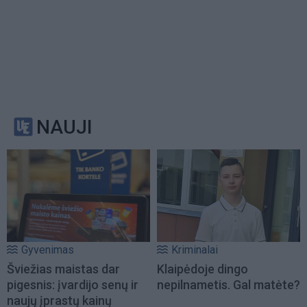
NAUJI
Gyvenimas
Kriminalai
Šviežias maistas dar
Klaipėdoje dingo
pigesnis: įvardijo senų ir
nepilnametis. Gal matėte?
naujų įprastų kainų