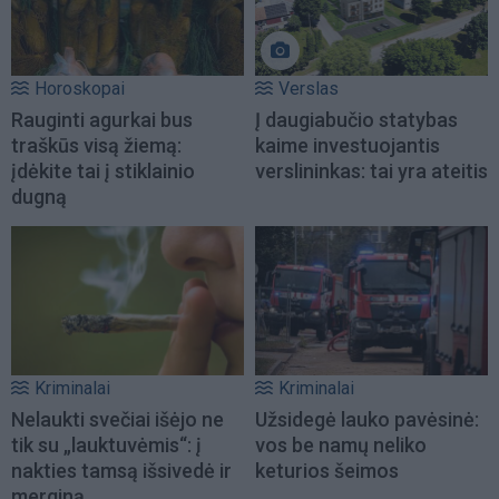
Horoskopai
Verslas
Rauginti agurkai bus
Į daugiabučio statybas
traškūs visą žiemą:
kaime investuojantis
įdėkite tai į stiklainio
verslininkas: tai yra ateitis
dugną
Kriminalai
Kriminalai
Nelaukti svečiai išėjo ne
Užsidegė lauko pavėsinė:
tik su „lauktuvėmis“: į
vos be namų neliko
nakties tamsą išsivedė ir
keturios šeimos
merginą