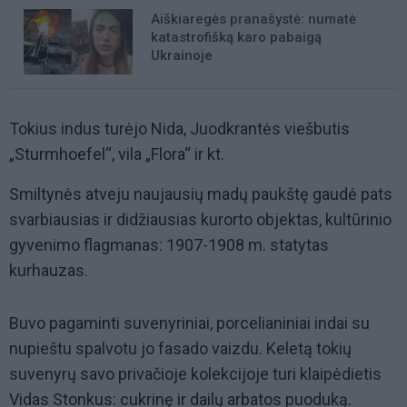
Aiškiaregės pranašystė: numatė
katastrofišką karo pabaigą
Ukrainoje
Tokius indus turėjo Nida, Juodkrantės viešbutis
„Sturmhoefel“, vila „Flora“ ir kt.
Smiltynės atveju naujausių madų paukštę gaudė pats
svarbiausias ir didžiausias kurorto objektas, kultūrinio
gyvenimo flagmanas: 1907-1908 m. statytas
kurhauzas.
Buvo pagaminti suvenyriniai, porcelianiniai indai su
nupieštu spalvotu jo fasado vaizdu. Keletą tokių
suvenyrų savo privačioje kolekcijoje turi klaipėdietis
Vidas Stonkus: cukrinę ir dailų arbatos puoduką.