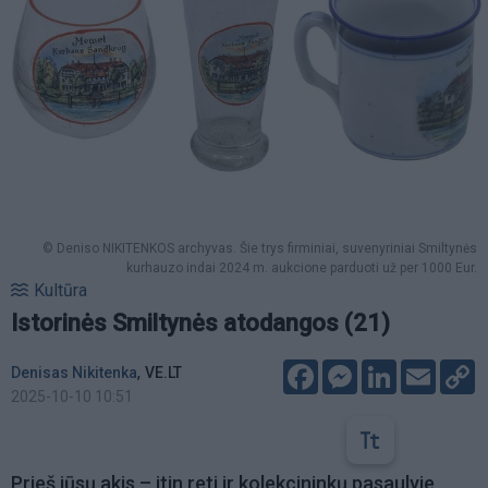
© Deniso NIKITENKOS archyvas. Šie trys firminiai, suvenyriniai Smiltynės
kurhauzo indai 2024 m. aukcione parduoti už per 1000 Eur.
Kultūra
Istorinės Smiltynės atodangos (21)
Facebook
Messenger
LinkedIn
Email
C
,
Denisas Nikitenka
VE.LT
L
2025-10-10 10:51
Prieš jūsų akis – itin reti ir kolekcininkų pasaulyje