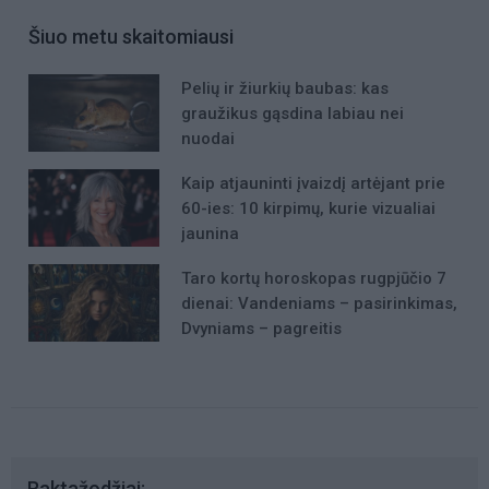
Šiuo metu skaitomiausi
Pelių ir žiurkių baubas: kas
graužikus gąsdina labiau nei
nuodai
Kaip atjauninti įvaizdį artėjant prie
60-ies: 10 kirpimų, kurie vizualiai
jaunina
Taro kortų horoskopas rugpjūčio 7
dienai: Vandeniams – pasirinkimas,
Dvyniams – pagreitis
Raktažodžiai