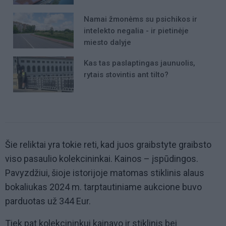
Namai žmonėms su psichikos ir
intelekto negalia - ir pietinėje
miesto dalyje
Kas tas paslaptingas jaunuolis,
rytais stovintis ant tilto?
Šie reliktai yra tokie reti, kad juos graibstyte graibsto
viso pasaulio kolekcininkai. Kainos – įspūdingos.
Pavyzdžiui, šioje istorijoje matomas stiklinis alaus
bokaliukas 2024 m. tarptautiniame aukcione buvo
parduotas už 344 Eur.
Tiek pat kolekcininkui kainavo ir stiklinis bei