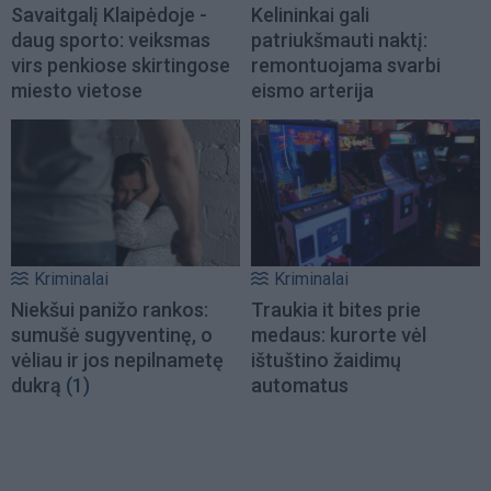
Savaitgalį Klaipėdoje -
Kelininkai gali
daug sporto: veiksmas
patriukšmauti naktį:
virs penkiose skirtingose
remontuojama svarbi
miesto vietose
eismo arterija
Kriminalai
Kriminalai
Niekšui panižo rankos:
Traukia it bites prie
sumušė sugyventinę, o
medaus: kurorte vėl
vėliau ir jos nepilnametę
ištuštino žaidimų
dukrą
(1)
automatus