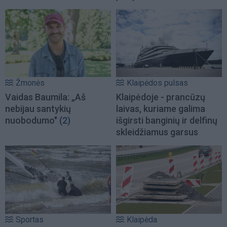
Žmonės
Klaipėdos pulsas
Vaidas Baumila: „Aš
Klaipėdoje - prancūzų
nebijau santykių
laivas, kuriame galima
nuobodumo"
(2)
išgirsti banginių ir delfinų
skleidžiamus garsus
Sportas
Klaipėda