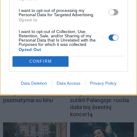
I want to opt-out of processing my
Personal Data for Targeted Advertising.
Opted In
TAIP PAT SKAITYKITE
I want to opt-out of Collection, Use,
Retention, Sale, and/or Sharing of my
Personal Data that Is Unrelated with the
Purposes for which it was collected.
Opted Out
CONFIRM
Kultūra
Kultūra
Data Deletion
Data Access
Privacy Policy
„Scanorama vasara“
Linas Adomaitis
Nidoje – tu ir tavo 7
Naujuosius metus kviečia
pasimatymai su kinu
sutikti Palangoje: ruošia
išskirtinį šventinį
koncertą