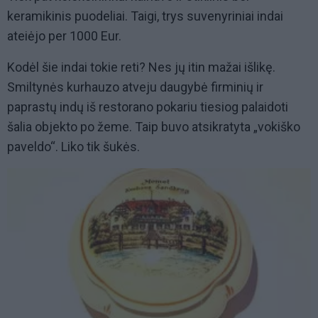
keramikinis puodeliai. Taigi, trys suvenyriniai indai
ateiėjo per 1000 Eur.
Kodėl šie indai tokie reti? Nes jų itin mažai išlikę.
Smiltynės kurhauzo atveju daugybė firminių ir
paprastų indų iš restorano pokariu tiesiog palaidoti
šalia objekto po žeme. Taip buvo atsikratyta „vokiško
paveldo“. Liko tik šukės.