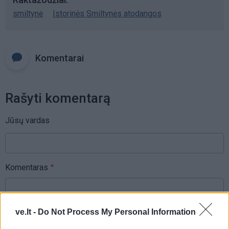
smiltynė
Istorinės Smiltynės atodangos
Komentarai
Rašyti komentarą
Jūsų vardas
Komentaras
ve.lt -
Do Not Process My Personal Information