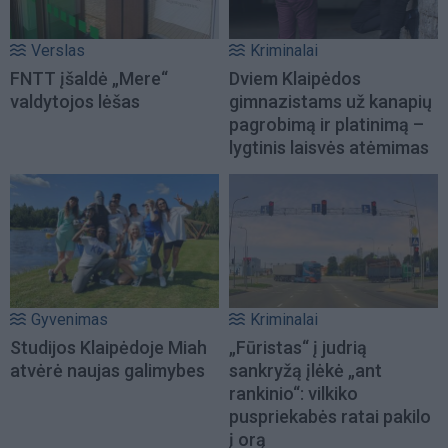
Verslas
Kriminalai
FNTT įšaldė „Mere“
Dviem Klaipėdos
valdytojos lėšas
gimnazistams už kanapių
pagrobimą ir platinimą –
lygtinis laisvės atėmimas
Gyvenimas
Kriminalai
Studijos Klaipėdoje Miah
„Fūristas“ į judrią
atvėrė naujas galimybes
sankryžą įlėkė „ant
rankinio“: vilkiko
puspriekabės ratai pakilo
į orą