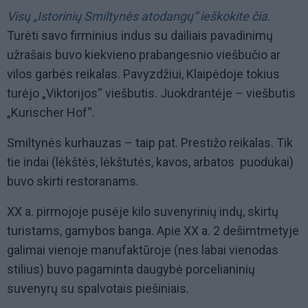
Visų „Istorinių Smiltynės atodangų“ ieškokite čia.
Turėti savo firminius indus su dailiais pavadinimų
užrašais buvo kiekvieno prabangesnio viešbučio ar
vilos garbės reikalas. Pavyzdžiui, Klaipėdoje tokius
turėjo „Viktorijos“ viešbutis. Juokdrantėje – viešbutis
„Kurischer Hof“.
Smiltynės kurhauzas – taip pat. Prestižo reikalas. Tik
tie indai (lėkštės, lėkštutės, kavos, arbatos puodukai)
buvo skirti restoranams.
XX a. pirmojoje pusėje kilo suvenyrinių indų, skirtų
turistams, gamybos banga. Apie XX a. 2 dešimtmetyje
galimai vienoje manufaktūroje (nes labai vienodas
stilius) buvo pagaminta daugybė porcelianinių
suvenyrų su spalvotais piešiniais.