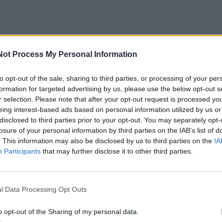
Not Process My Personal Information
to opt-out of the sale, sharing to third parties, or processing of your per
formation for targeted advertising by us, please use the below opt-out s
r selection. Please note that after your opt-out request is processed y
eing interest-based ads based on personal information utilized by us or
disclosed to third parties prior to your opt-out. You may separately opt-
losure of your personal information by third parties on the IAB’s list of
kos Seimas 2026-uosius yra paskelbęs Lietuvos radijo m
. This information may also be disclosed by us to third parties on the
IA
Participants
that may further disclose it to other third parties.
odymas simboliškai sutampa su Lietuvos radiofono 100
kaip pabrėžia autorius, tyrimas buvo pradėtas dar
iciatyvą, naujoji studija reikšmingai papildo jubiliejinius
l Data Processing Opt Outs
uriniu.
o opt-out of the Sharing of my personal data.