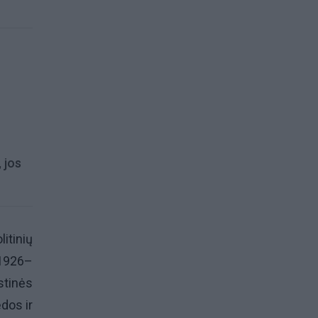
 jos
litinių
(1926–
tinės
dos ir