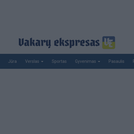
Jūra
Sportas
Pasaulis
Verslas
Gyvenimas