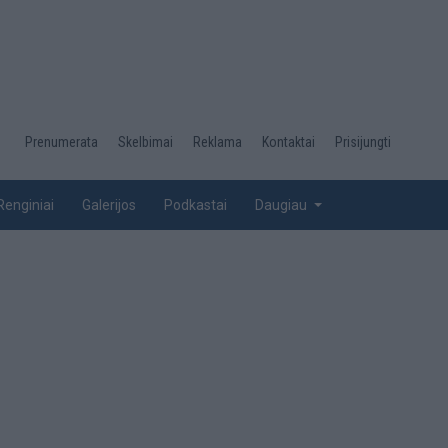
Desktop
Prenumerata
Skelbimai
Reklama
Kontaktai
Prisijungti
menu
top
Renginiai
Galerijos
Podkastai
Daugiau