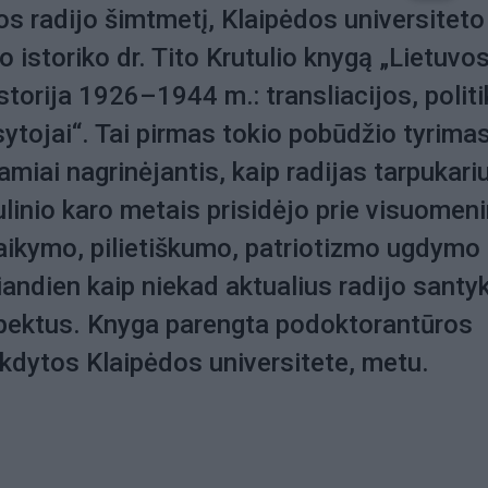
os radijo šimtmetį, Klaipėdos universiteto
do istoriko dr. Tito Krutulio knygą „Lietuvo
istorija 1926–1944 m.: transliacijos, politi
usytojai“. Tai pirmas tokio pobūdžio tyrima
amiai nagrinėjantis, kaip radijas tarpukariu
linio karo metais prisidėjo prie visuomen
aikymo, pilietiškumo, patriotizmo ugdymo 
šiandien kaip niekad aktualius radijo santy
spektus. Knyga parengta podoktorantūros
kdytos Klaipėdos universitete, metu.