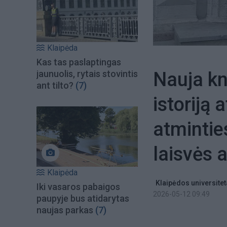
Klaipėda
Kas tas paslaptingas
Nauja kn
jaunuolis, rytais stovintis
ant tilto?
(7)
istoriją
atminties
laisvės 
Klaipėda
Klaipėdos universite
Iki vasaros pabaigos
2026-05-12 09:49
paupyje bus atidarytas
naujas parkas
(7)