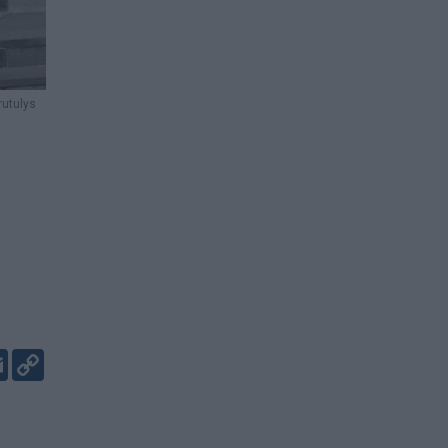
rutulys
er
kedIn
Email
Copy
Link