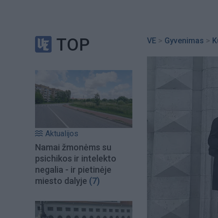
TOP
VE
>
Gyvenimas
>
K
Aktualijos
Namai žmonėms su
psichikos ir intelekto
negalia - ir pietinėje
miesto dalyje
(7)