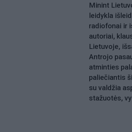
Minint Lietuv
leidykla išlei
radiofonai ir 
autoriai, kla
Lietuvoje, išs
Antrojo pasau
atminties pal
paliečiantis 
su valdžia a
stažuotės, vy