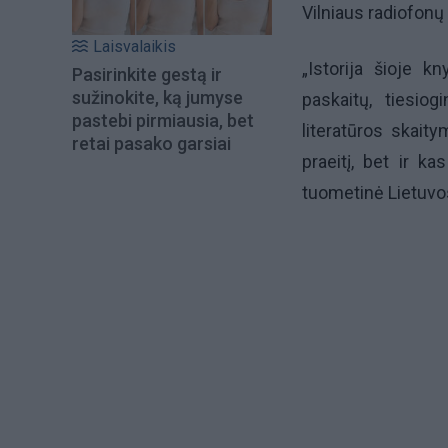
Vilniaus radiofonų 
Laisvalaikis
„Istorija šioje k
Pasirinkite gestą ir
sužinokite, ką jumyse
paskaitų, tiesiogi
pastebi pirmiausia, bet
literatūros skait
retai pasako garsiai
praeitį, bet ir ka
tuometinė Lietuvos