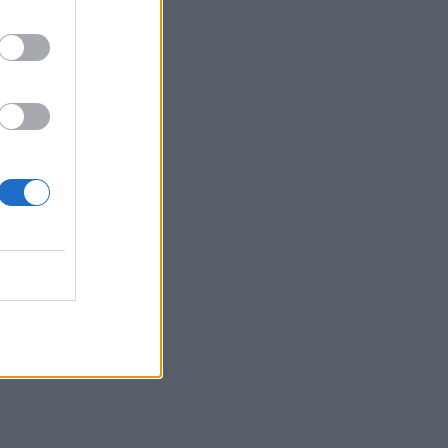
Tyrimo
ji bus
e, kai
egiono
novas,