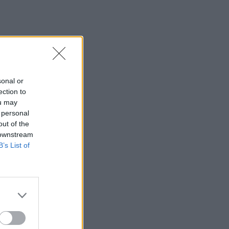
sonal or
ection to
ou may
 personal
out of the
 downstream
etais,
B’s List of
-mečio
 prieš
 metus