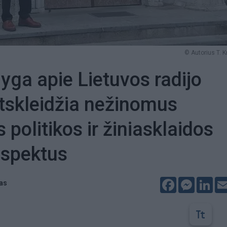
© Autorius T. K
yga apie Lietuvos radijo
 atskleidžia nežinomus
 politikos ir žiniasklaidos
aspektus
Facebook
Messeng
Lin
tas