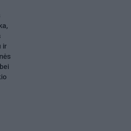
s
ka,
s
 ir
inės
bei
kio