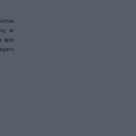
avimas
erų ar
a apie
eagavo