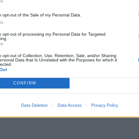
In
baigta
Lietuvos radijo metų
išvakarėse, yra sutapimas. 
a ir tyrimas atliktas apie tai negalvojant. Kad 2026-ie
o opt-out of the Sale of my Personal Data.
uvos radijo metai
, Seimas paskelbė 2023-iųjų pabaigoj
In
prasidėjusi.“ – teigia Klaipėdos universiteto Baltijos r
to opt-out of processing my Personal Data for Targeted
ing.
ologijos instituto direktorius prof. dr. Vasilijus Safro
In
ktorantūros stažuotei.
o opt-out of Collection, Use, Retention, Sale, and/or Sharing
ersonal Data that Is Unrelated with the Purposes for which it
lected.
Out
CONFIRM
Data Deletion
Data Access
Privacy Policy