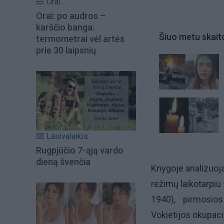
Orai
Orai: po audros –
karščio banga:
Šiuo metu skait
termometrai vėl artės
prie 30 laipsnių
Laisvalaikis
Rugpjūčio 7-ąją vardo
dieną švenčia
Knygoje analizuojama
režimų laikotarpiu
1940), pirmosio
Vokietijos okupaci