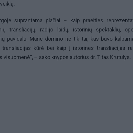
veiklą.
nygoje suprantama plačiai – kaip praeities reprezent
nių transliacijų, radijo laidų, istorinių spektaklių, op
ymų pavidalu. Mane domino ne tik tai, kas buvo kalbam
s transliacijas kūrė bei kaip į istorines transliacijas r
 visuomenė“, – sako knygos autorius dr. Titas Krutulys.