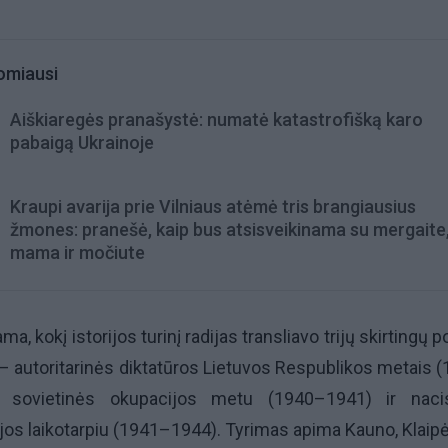
omiausi
Aiškiaregės pranašystė: numatė katastrofišką karo
pabaigą Ukrainoje
Kraupi avarija prie Vilniaus atėmė tris brangiausius
žmones: pranešė, kaip bus atsisveikinama su mergaite,
mama ir močiute
, kokį istorijos turinį radijas transliavo trijų skirtingų po
 – autoritarinės diktatūros Lietuvos Respublikos metais 
s sovietinės okupacijos metu (1940–1941) ir nacis
jos laikotarpiu (1941–1944). Tyrimas apima Kauno, Klaipė