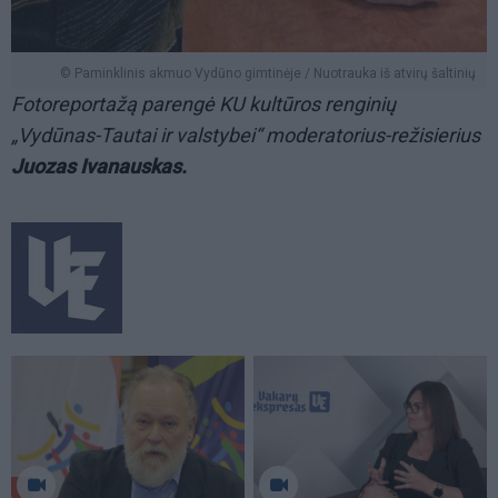
© Paminklinis akmuo Vydūno gimtinėje / Nuotrauka iš atvirų šaltinių
Fotoreportažą parengė KU kultūros renginių
„Vydūnas-Tautai ir valstybei“ moderatorius-režisierius
Juozas Ivanauskas.