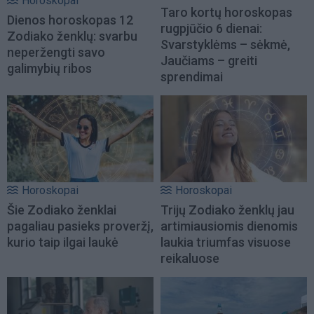
Horoskopai
Taro kortų horoskopas
Dienos horoskopas 12
rugpjūčio 6 dienai:
Zodiako ženklų: svarbu
Svarstyklėms – sėkmė,
neperžengti savo
Jaučiams – greiti
galimybių ribos
sprendimai
Horoskopai
Horoskopai
Šie Zodiako ženklai
Trijų Zodiako ženklų jau
pagaliau pasieks proveržį,
artimiausiomis dienomis
kurio taip ilgai laukė
laukia triumfas visuose
reikaluose