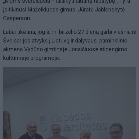
„Mums svarbiausia – išlaikyti tautinę tapatybę“, - yra
įsitikinusi Mažeikiuose gimusi Jūratė Jablonskytė
Casperson.
Labai tikėtina, jog š. m. birželio 27 dieną garbi viešnia iš
Šveicarijos atvyks į Lietuvą ir dalyvaus paminklinio
akmens Vydūno gimtinėje Jonaičiuose atidengimo
kultūrinėje programoje.