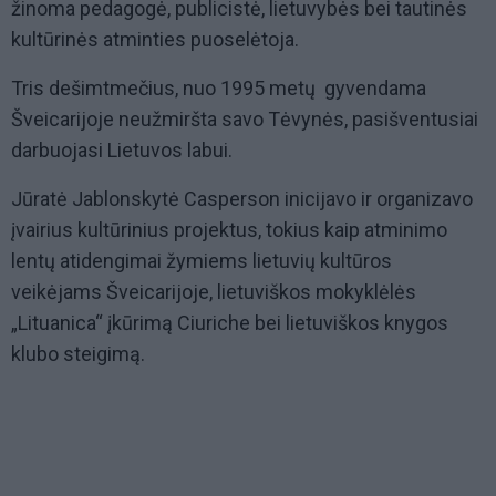
žinoma pedagogė, publicistė, lietuvybės bei tautinės
kultūrinės atminties puoselėtoja.
Tris dešimtmečius, nuo 1995 metų gyvendama
Šveicarijoje neužmiršta savo Tėvynės, pasišventusiai
darbuojasi Lietuvos labui.
Jūratė Jablonskytė Casperson inicijavo ir organizavo
įvairius kultūrinius projektus, tokius kaip atminimo
lentų atidengimai žymiems lietuvių kultūros
veikėjams Šveicarijoje, lietuviškos mokyklėlės
„Lituanica“ įkūrimą Ciuriche bei lietuviškos knygos
klubo steigimą.