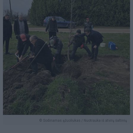
© Sodinamas ąžuoliukas / Nuotrauka iš atvirų šaltinių