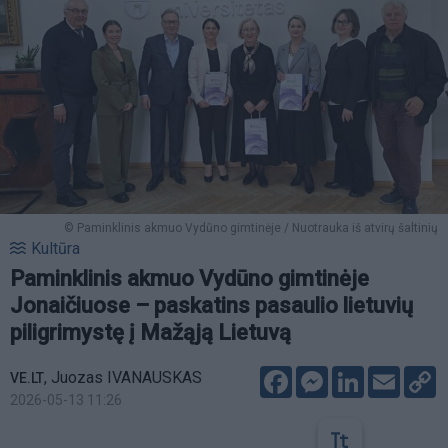
© Paminklinis akmuo Vydūno gimtinėje / Nuotrauka iš atvirų šaltinių
Kultūra
Paminklinis akmuo Vydūno gimtinėje
Jonaičiuose – paskatins pasaulio lietuvių
piligrimystę į Mažąją Lietuvą
Facebook
Messenger
LinkedIn
Email
C
,
Juozas IVANAUSKAS
VE.LT
L
2026-05-13 11:26