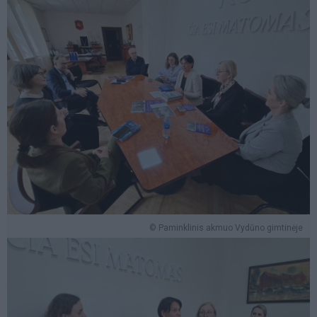
© Paminklinis akmuo Vydūno gimtinėje