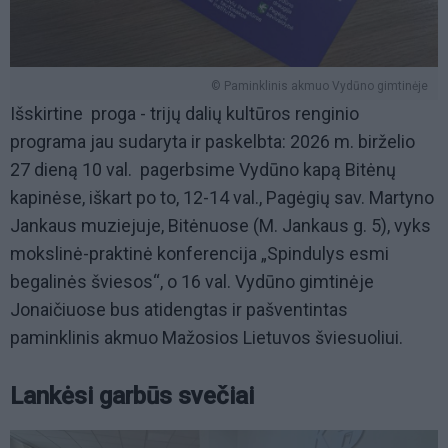
© Paminklinis akmuo Vydūno gimtinėje
Išskirtine proga - trijų dalių kultūros renginio
programa jau sudaryta ir paskelbta: 2026 m. birželio
27 dieną 10 val. pagerbsime Vydūno kapą Bitėnų
kapinėse, iškart po to, 12-14 val., Pagėgių sav. Martyno
Jankaus muziejuje, Bitėnuose (M. Jankaus g. 5), vyks
mokslinė-praktinė konferencija „Spindulys esmi
begalinės šviesos“, o 16 val. Vydūno gimtinėje
Jonaičiuose bus atidengtas ir pašventintas
paminklinis akmuo Mažosios Lietuvos šviesuoliui.
Lankėsi garbūs svečiai