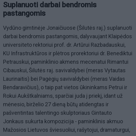
Suplanuoti darbai bendromis
pastangomis
Vydūno gimtinėje Jonaičiuose (Šilutės raj.) suplanuoti
darbai bendromis pastangomis, dalyvaujant Klaipėdos
universiteto rektoriui prof. dr. Artūrui Razbadauskui,
KU Infrastruktūros ir plėtros prorektoriui dr. Benediktui
Petrauskui, paminklinio akmens mecenatui Rimantui
Cibauskui, Šilutės raj. savivaldybei (meras Vytautas
Laurinaitis) bei Pagėgių savivaldybei (meras Vaidas
Bendaravičius), o taip pat vietos ūkininkams Petrui ir
Rokui Aukštkalniams, sparčiai juda į priekį, idant už
mėnesio, birželio 27 dieną būtų atidengtas ir
pašventintas talentingo skulptoriaus Gintauto
Jonkaus sukurta kompozicija - paminklinis akmuo
Mažosios Lietuvos šviesuoliui, rašytojui, dramaturgui,