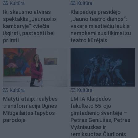
Kultūra
Kultūra
Iki skausmo atviras
Klaipėdoje prasidėjo
spektaklis „Jaunuolio
„Jauno teatro dienos“:
kambaryje“ kviečia
vakare miestiečių laukia
išgirsti, pastebėti bei
nemokami susitikimai su
priimti
teatro kūrėjais
Kultūra
Kultūra
Matyti kitaip: realybės
LMTA Klaipėdos
transformacija Ugnės
fakulteto 55-ojo
Mitigailaitės tapybos
gimtadienio šventėje –
parodoje
Petras Geniušas, Petras
Vyšniauskas ir
remiksuotas Čiurlionis