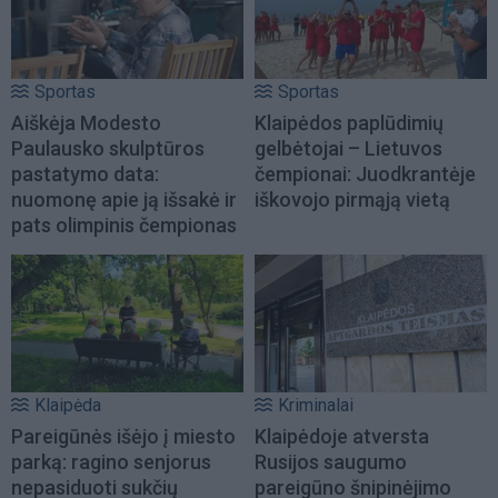
Sportas
Sportas
Aiškėja Modesto
Klaipėdos paplūdimių
Paulausko skulptūros
gelbėtojai – Lietuvos
pastatymo data:
čempionai: Juodkrantėje
nuomonę apie ją išsakė ir
iškovojo pirmąją vietą
pats olimpinis čempionas
Klaipėda
Kriminalai
Pareigūnės išėjo į miesto
Klaipėdoje atversta
parką: ragino senjorus
Rusijos saugumo
nepasiduoti sukčių
pareigūno šnipinėjimo