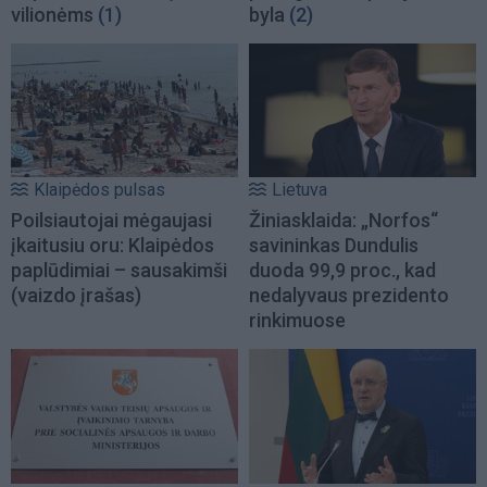
vilionėms
(1)
byla
(2)
Klaipėdos pulsas
Lietuva
Poilsiautojai mėgaujasi
Žiniasklaida: „Norfos“
įkaitusiu oru: Klaipėdos
savininkas Dundulis
paplūdimiai – sausakimši
duoda 99,9 proc., kad
(vaizdo įrašas)
nedalyvaus prezidento
rinkimuose