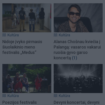
Kultūra
Kultūra
Nidoje įvyko pirmasis
Alanas Chošnau kviečia į
šiuolaikinio meno
Palangą: vasaros vakarui
festivalis „Medus“
ruošia gyvo garso
koncertą
(1)
Kultūra
Kultūra
Poezijos festivalis
Devyni koncertai, devyni