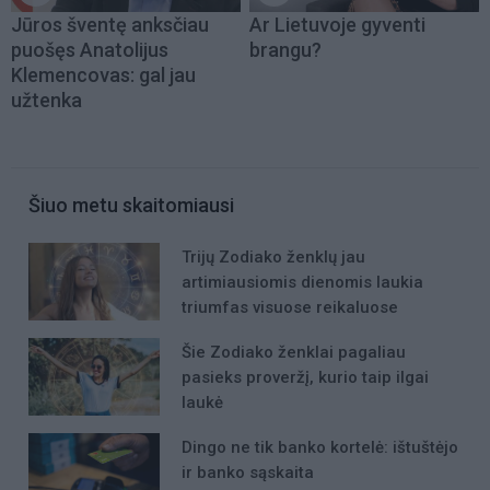
Jūros šventę anksčiau
Ar Lietuvoje gyventi
puošęs Anatolijus
brangu?
Klemencovas: gal jau
užtenka
Šiuo metu skaitomiausi
Trijų Zodiako ženklų jau
artimiausiomis dienomis laukia
triumfas visuose reikaluose
Šie Zodiako ženklai pagaliau
pasieks proveržį, kurio taip ilgai
laukė
Dingo ne tik banko kortelė: ištuštėjo
ir banko sąskaita