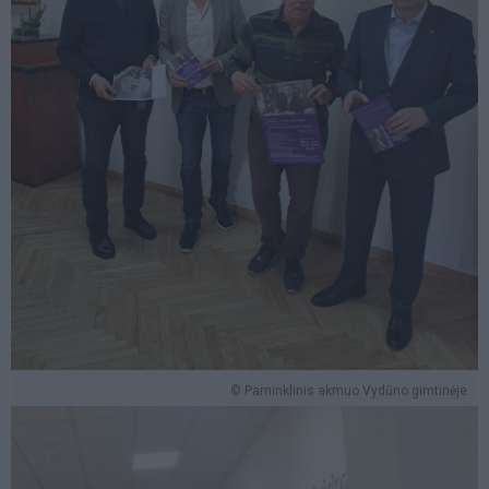
© Paminklinis akmuo Vydūno gimtinėje