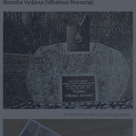
filosofui Vydūnui (Vilhelmui Storostai).
© Paminklinis akmuo Vydūno gimtinėje