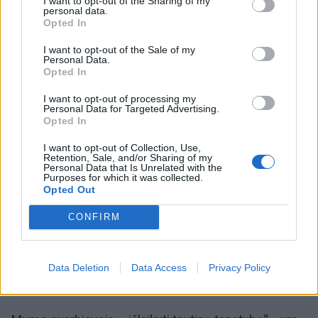
I want to opt-out of the Sharing of my
Į restoraną ne tik pavalgyti: vilioja
personal data.
naujos patirtys ir emocijos
Opted In
I want to opt-out of the Sale of my
Personal Data.
Opted In
I want to opt-out of processing my
Personal Data for Targeted Advertising.
Be viso to, ji rūpinasi Pagėgių krašto bibliotekomis,
Opted In
teikdama joms paramą periodiniais leidiniais, raštijos
I want to opt-out of Collection, Use,
darbais, meno kūriniais ir kitomis priemonėmis.
Retention, Sale, and/or Sharing of my
Personal Data that Is Unrelated with the
Purposes for which it was collected.
Nuo 2008 m. Jūratės Jablonskytės Caspersen
Opted Out
asmeninio fondo lėšomis įsteigta ir kasmet žmogui
CONFIRM
arba kolektyvui skiriama piniginė premija „Pagėgių
krašto garsintojui“, įteikiama tradicinio Pagėgių
literatūrinio pavasario „Atidengsiu Tau žodį it širdį…“
Data Deletion
Data Access
Privacy Policy
metu.