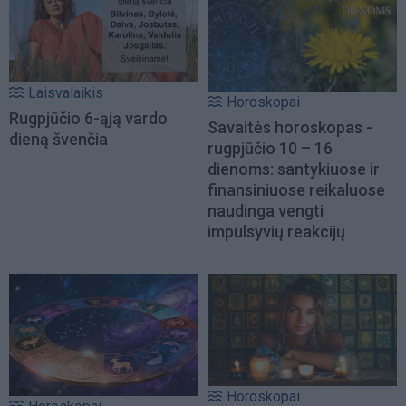
Laisvalaikis
Horoskopai
Rugpjūčio 6-ąją vardo
Savaitės horoskopas -
dieną švenčia
rugpjūčio 10 – 16
dienoms: santykiuose ir
finansiniuose reikaluose
naudinga vengti
impulsyvių reakcijų
Horoskopai