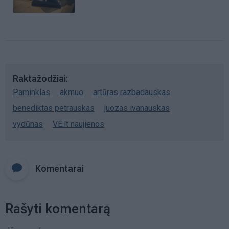
Raktažodžiai
Paminklas
akmuo
artūras razbadauskas
benediktas petrauskas
juozas ivanauskas
vydūnas
VE.lt naujienos
Komentarai
Rašyti komentarą