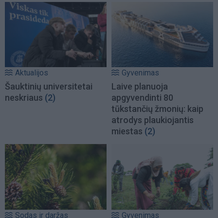
Aktualijos
Gyvenimas
Šauktinių universitetai
Laive planuoja
neskriaus
(2)
apgyvendinti 80
tūkstančių žmonių: kaip
atrodys plaukiojantis
miestas
(2)
Sodas ir daržas
Gyvenimas