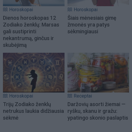
Horoskopai
Horoskopai
Dienos horoskopas 12
Šiais mėnesiais gimę
Zodiako ženklų: Marsas
žmonės yra patys
gali sustiprinti
sėkmingiausi
nekantrumą, ginčus ir
skubėjimą
Horoskopai
Receptai
Trijų Zodiako ženklų
Daržovių asorti žiemai —
netrukus laukia didžiausia
ryšku, skanu ir gražu:
sėkmė
ypatingo skonio paslaptis