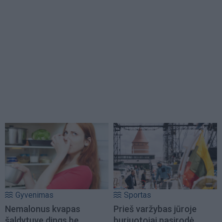
Gyvenimas
Sportas
Nemalonus kvapas
Prieš varžybas jūroje
šaldytuve dings be
buriuotojai pasirodė