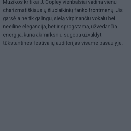
Muzikos kritikai J. Copley vienbalsiai vadina vienu
charizmatiškiausių šiuolaikinių fanko frontmenų. Jis
garsėja ne tik galingu, sielą virpinančiu vokalu bei
neeiline elegancija, bet ir sprogstama, užvedančia
energija, kuria akimirksniu sugeba užvaldyti
tūkstantines festivalių auditorijas visame pasaulyje.