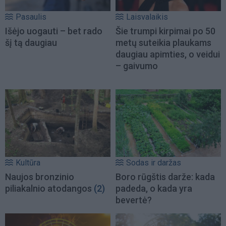
Pasaulis
Laisvalaikis
Išėjo uogauti – bet rado
Šie trumpi kirpimai po 50
šį tą daugiau
metų suteikia plaukams
daugiau apimties, o veidui
– gaivumo
Kultūra
Sodas ir daržas
Naujos bronzinio
Boro rūgštis darže: kada
piliakalnio atodangos
(2)
padeda, o kada yra
bevertė?