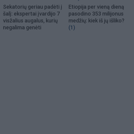
Sekatorių geriau padėti į
Etiopija per vieną dieną
šalį: ekspertai įvardijo 7
pasodino 353 milijonus
visžalius augalus, kurių
medžių: kiek iš jų išliko?
negalima genėti
(1)
Load
More