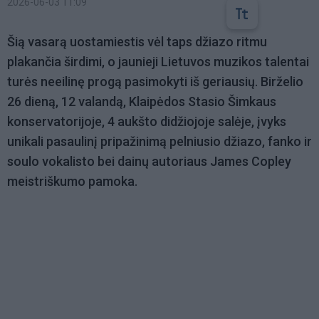
2026-06-03 11:09
Šią vasarą uostamiestis vėl taps džiazo ritmu
plakančia širdimi, o jaunieji Lietuvos muzikos talentai
turės neeilinę progą pasimokyti iš geriausių. Birželio
26 dieną, 12 valandą, Klaipėdos Stasio Šimkaus
konservatorijoje, 4 aukšto didžiojoje salėje, įvyks
unikali pasaulinį pripažinimą pelniusio džiazo, fanko ir
soulo vokalisto bei dainų autoriaus James Copley
meistriškumo pamoka.