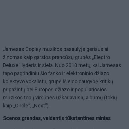
Jamesas Copley muzikos pasaulyje geriausiai
žinomas kaip garsios prancūzų grupės „Electro
Deluxe“ lyderis ir siela. Nuo 2010 metų, kai Jamesas
tapo pagrindiniu šio fanko ir elektroninio džiazo
kolektyvo vokalistu, grupė išleido daugybę kritikų
pripažintų bei Europos džiazo ir populiariosios
muzikos topų viršūnes užkariavusių albumų (tokių
kaip „Circle“, „Next“).
Scenos grandas, valdantis tūkstantines minias