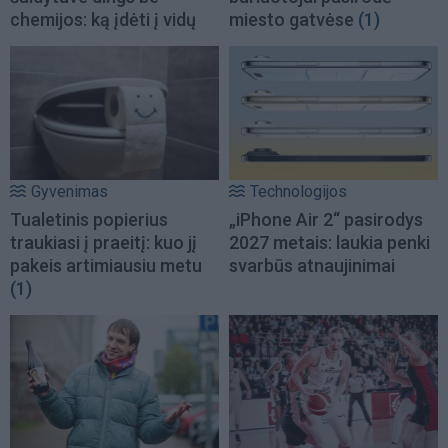
chemijos: ką įdėti į vidų
miesto gatvėse
(1)
Gyvenimas
Technologijos
Tualetinis popierius
„iPhone Air 2“ pasirodys
traukiasi į praeitį: kuo jį
2027 metais: laukia penki
pakeis artimiausiu metu
svarbūs atnaujinimai
(1)