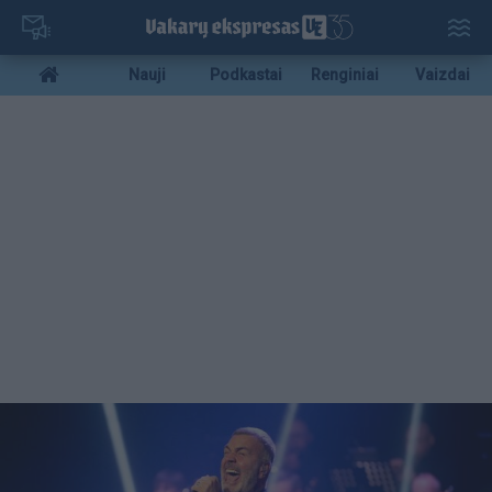
Pereiti
į
pagrindinį
Mobile
Nauji
Podkastai
Renginiai
Vaizdai
turinį
menu
bottom