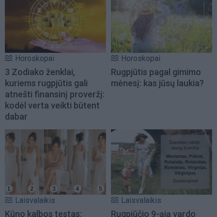
Horoskopai
Horoskopai
3 Zodiako ženklai,
Rugpjūtis pagal gimimo
kuriems rugpjūtis gali
mėnesį: kas jūsų laukia?
atnešti finansinį proveržį:
kodėl verta veikti būtent
dabar
Laisvalaikis
Laisvalaikis
Kūno kalbos testas:
Rugpjūčio 9-ąją vardo