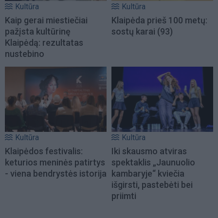
Kultūra
Kultūra
Kaip gerai miestiečiai
Klaipėda prieš 100 metų:
pažįsta kultūrinę
sostų karai (93)
Klaipėdą: rezultatas
nustebino
Kultūra
Kultūra
Klaipėdos festivalis:
Iki skausmo atviras
keturios meninės patirtys
spektaklis „Jaunuolio
- viena bendrystės istorija
kambaryje“ kviečia
išgirsti, pastebėti bei
priimti