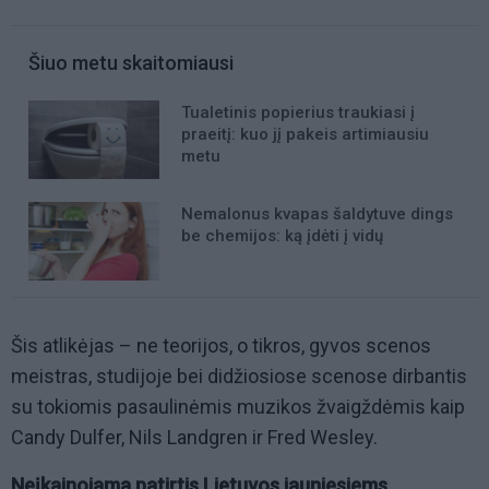
Šiuo metu skaitomiausi
Tualetinis popierius traukiasi į
praeitį: kuo jį pakeis artimiausiu
metu
Nemalonus kvapas šaldytuve dings
be chemijos: ką įdėti į vidų
Šis atlikėjas – ne teorijos, o tikros, gyvos scenos
meistras, studijoje bei didžiosiose scenose dirbantis
su tokiomis pasaulinėmis muzikos žvaigždėmis kaip
Candy Dulfer, Nils Landgren ir Fred Wesley.
Neįkainojama patirtis Lietuvos jauniesiems