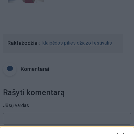
Raktažodžiai
klaipėdos pilies džiazo festivalis
Komentarai
Rašyti komentarą
Jūsų vardas
Komentaras