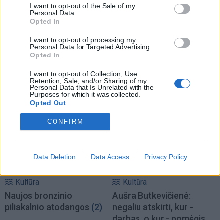
I want to opt-out of the Sale of my
Personal Data.
Opted In
I want to opt-out of processing my
Personal Data for Targeted Advertising.
Opted In
I want to opt-out of Collection, Use,
Retention, Sale, and/or Sharing of my
Personal Data that Is Unrelated with the
TAIP PAT SKAITYKITE
Purposes for which it was collected.
Opted Out
CONFIRM
Data Deletion
Data Access
Privacy Policy
Kultūra
Kultūra
Naujos bronzinio
Aušra Butkevičienė:
piliakalnio atodangos
(2)
negaliu atskirti, kur -
darbas, o kur - pomėgis