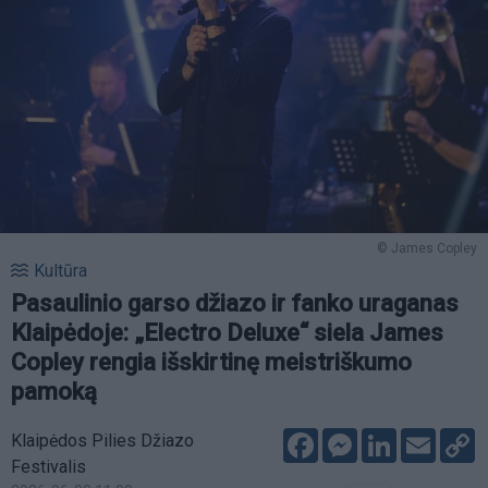
© James Copley
Kultūra
Pasaulinio garso džiazo ir fanko uraganas
Klaipėdoje: „Electro Deluxe“ siela James
Copley rengia išskirtinę meistriškumo
pamoką
Facebook
Messenger
LinkedIn
Email
C
Klaipėdos Pilies Džiazo
L
Festivalis