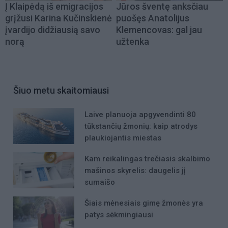
Į Klaipėdą iš emigracijos
Jūros šventę anksčiau
grįžusi Karina Kučinskienė
puošęs Anatolijus
įvardijo didžiausią savo
Klemencovas: gal jau
norą
užtenka
Šiuo metu skaitomiausi
Laive planuoja apgyvendinti 80
tūkstančių žmonių: kaip atrodys
plaukiojantis miestas
Kam reikalingas trečiasis skalbimo
mašinos skyrelis: daugelis jį
sumaišo
Šiais mėnesiais gimę žmonės yra
patys sėkmingiausi