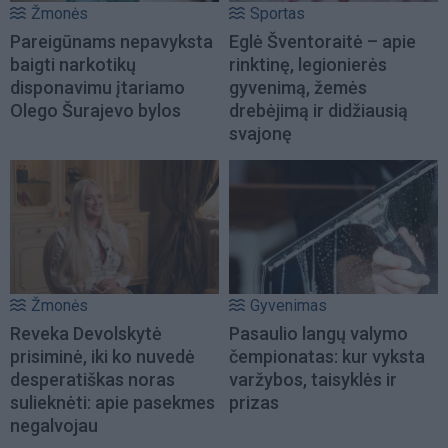
Žmonės
Sportas
Pareigūnams nepavyksta
Eglė Šventoraitė – apie
baigti narkotikų
rinktinę, legionierės
disponavimu įtariamo
gyvenimą, žemės
Olego Šurajevo bylos
drebėjimą ir didžiausią
svajonę
Žmonės
Gyvenimas
Reveka Devolskytė
Pasaulio langų valymo
prisiminė, iki ko nuvedė
čempionatas: kur vyksta
desperatiškas noras
varžybos, taisyklės ir
sulieknėti: apie pasekmes
prizas
negalvojau