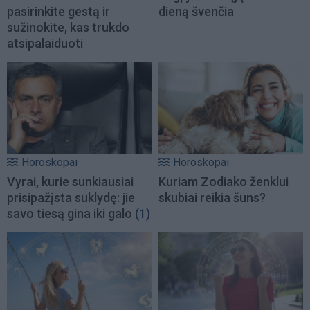
pasirinkite gestą ir
dieną švenčia
sužinokite, kas trukdo
atsipalaiduoti
Horoskopai
Horoskopai
Vyrai, kurie sunkiausiai
Kuriam Zodiako ženklui
prisipažįsta suklydę: jie
skubiai reikia šuns?
savo tiesą gina iki galo
(1)