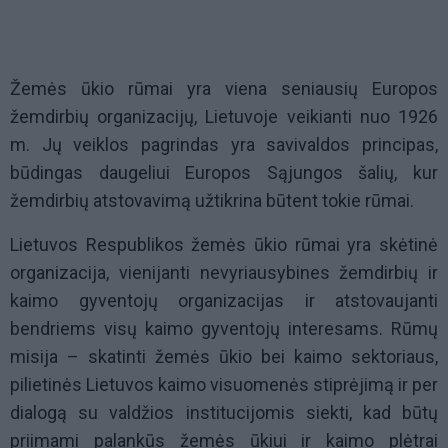
Žemės ūkio rūmai yra viena seniausių Europos
žemdirbių organizacijų, Lietuvoje veikianti nuo 1926
m. Jų veiklos pagrindas yra savivaldos principas,
būdingas daugeliui Europos Sąjungos šalių, kur
žemdirbių atstovavimą užtikrina būtent tokie rūmai.
Lietuvos Respublikos žemės ūkio rūmai yra skėtinė
organizacija, vienijanti nevyriausybines žemdirbių ir
kaimo gyventojų organizacijas ir atstovaujanti
bendriems visų kaimo gyventojų interesams. Rūmų
misija – skatinti žemės ūkio bei kaimo sektoriaus,
pilietinės Lietuvos kaimo visuomenės stiprėjimą ir per
dialogą su valdžios institucijomis siekti, kad būtų
priimami palankūs žemės ūkiui ir kaimo plėtrai