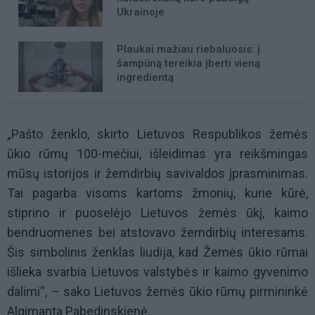
Ukrainoje
Plaukai mažiau riebaluosis: į
šampūną tereikia įberti vieną
ingredientą
„Pašto ženklo, skirto Lietuvos Respublikos žemės
ūkio rūmų 100-mečiui, išleidimas yra reikšmingas
mūsų istorijos ir žemdirbių savivaldos įprasminimas.
Tai pagarba visoms kartoms žmonių, kurie kūrė,
stiprino ir puoselėjo Lietuvos žemės ūkį, kaimo
bendruomenes bei atstovavo žemdirbių interesams.
Šis simbolinis ženklas liudija, kad Žemės ūkio rūmai
išlieka svarbia Lietuvos valstybės ir kaimo gyvenimo
dalimi“, – sako Lietuvos žemės ūkio rūmų pirmininkė
Algimanta Pabedinskienė.