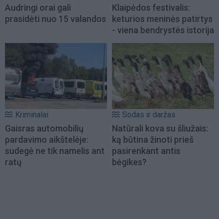
Audringi orai gali
Klaipėdos festivalis:
prasidėti nuo 15 valandos
keturios meninės patirtys
- viena bendrystės istorija
Kriminalai
Sodas ir daržas
Gaisras automobilių
Natūrali kova su šliužais:
pardavimo aikštelėje:
ką būtina žinoti prieš
sudegė ne tik namelis ant
pasirenkant antis
ratų
bėgikes?