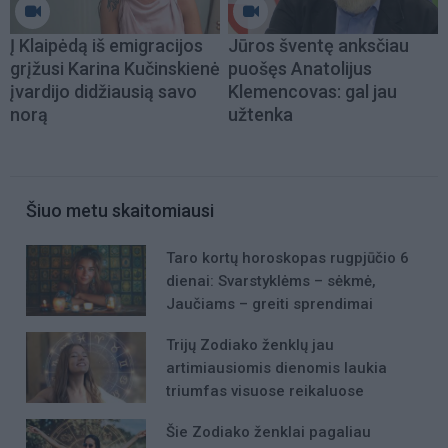
Į Klaipėdą iš emigracijos
Jūros šventę anksčiau
grįžusi Karina Kučinskienė
puošęs Anatolijus
įvardijo didžiausią savo
Klemencovas: gal jau
norą
užtenka
Šiuo metu skaitomiausi
Taro kortų horoskopas rugpjūčio 6
dienai: Svarstyklėms – sėkmė,
Jaučiams – greiti sprendimai
Trijų Zodiako ženklų jau
artimiausiomis dienomis laukia
triumfas visuose reikaluose
Šie Zodiako ženklai pagaliau