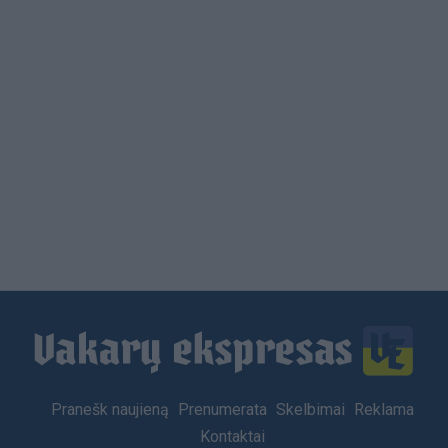
Load
More
Footer
Pranešk naujieną
Prenumerata
Skelbimai
Reklama
menu
Kontaktai