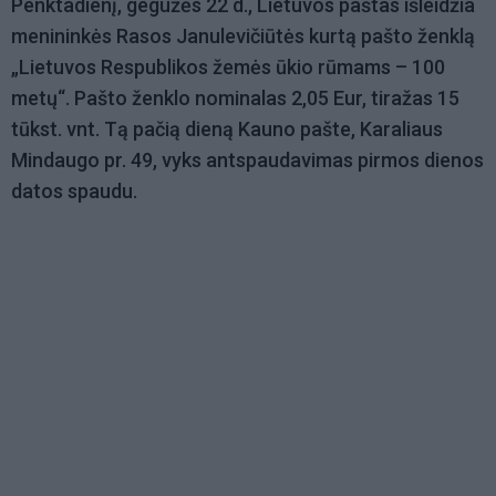
Penktadienį, gegužės 22 d., Lietuvos paštas išleidžia
menininkės Rasos Janulevičiūtės kurtą pašto ženklą
„Lietuvos Respublikos žemės ūkio rūmams – 100
metų“. Pašto ženklo nominalas 2,05 Eur, tiražas 15
tūkst. vnt. Tą pačią dieną Kauno pašte, Karaliaus
Mindaugo pr. 49, vyks antspaudavimas pirmos dienos
datos spaudu.