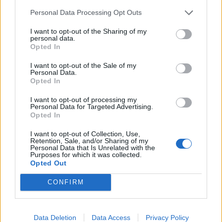
Personal Data Processing Opt Outs
I want to opt-out of the Sharing of my
personal data.
Kultūra
Kultūra
Opted In
LMTA Klaipėdos
Nidoje įvyko pirmasis
I want to opt-out of the Sale of my
fakulteto 55-ojo
šiuolaikinio meno
Personal Data.
Opted In
gimtadienio šventėje –
festivalis „Medus“
Petras Geniušas, Petras
I want to opt-out of processing my
Vyšniauskas ir
Personal Data for Targeted Advertising.
Opted In
remiksuotas Čiurlionis
I want to opt-out of Collection, Use,
Retention, Sale, and/or Sharing of my
Personal Data that Is Unrelated with the
Purposes for which it was collected.
Opted Out
CONFIRM
Kultūra
Kultūra
Alanas Chošnau kviečia į
Poezijos festivalis
Data Deletion
Data Access
Privacy Policy