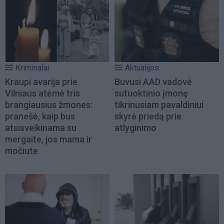
Kriminalai
Aktualijos
Kraupi avarija prie
Buvusi AAD vadovė
Vilniaus atėmė tris
sutuoktinio įmonę
brangiausius žmones:
tikrinusiam pavaldiniui
pranešė, kaip bus
skyrė priedą prie
atsisveikinama su
atlyginimo
mergaite, jos mama ir
močiute