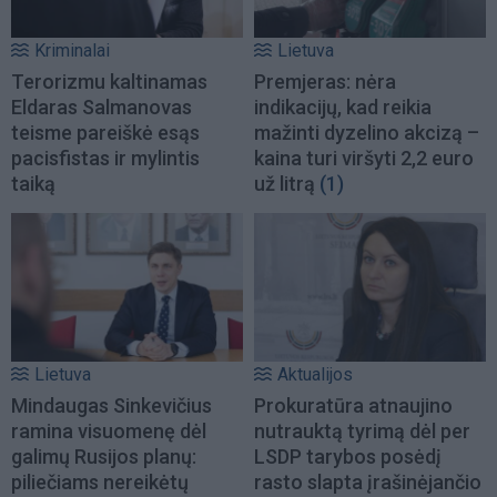
Kriminalai
Lietuva
Terorizmu kaltinamas
Premjeras: nėra
Eldaras Salmanovas
indikacijų, kad reikia
teisme pareiškė esąs
mažinti dyzelino akcizą –
pacisfistas ir mylintis
kaina turi viršyti 2,2 euro
taiką
už litrą
(1)
Lietuva
Aktualijos
Mindaugas Sinkevičius
Prokuratūra atnaujino
ramina visuomenę dėl
nutrauktą tyrimą dėl per
galimų Rusijos planų:
LSDP tarybos posėdį
piliečiams nereikėtų
rasto slapta įrašinėjančio