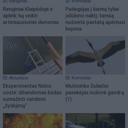
Renginiai
Kriminalai
Renginiai Klaipėdoje ir
Padegėjas į kiemą tyliai
aplink: ką veikti
įsliūkino naktį: tamsą
artimiausiomis dienomis
nušvietė pastatą apėmusi
liepsna
Aktualijos
Kriminalai
Eksperimentas Nidos
Muitininko Dulaičio
uoste: išbandomas būdas
pasekėjas nušovė gandrą
sumažinti vandens
(1)
„žydėjimą“