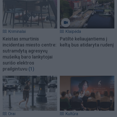
Kriminalai
Klaipėda
Keistas smurtinis
Patiltė keliaujantiems į
incidentas miesto centre:
keltą bus atidaryta rudenį
sutramdytą agresyvų
mušeiką baro lankytojai
surišo elektros
prailgintuvu
(1)
Orai
Kultūra