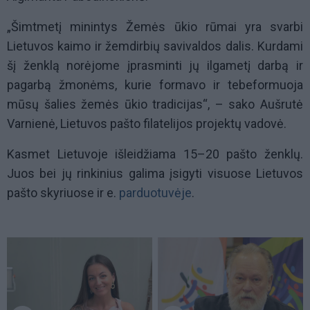
„Šimtmetį minintys Žemės ūkio rūmai yra svarbi
Lietuvos kaimo ir žemdirbių savivaldos dalis. Kurdami
šį ženklą norėjome įprasminti jų ilgametį darbą ir
pagarbą žmonėms, kurie formavo ir tebeformuoja
mūsų šalies žemės ūkio tradicijas“, – sako Aušrutė
Varnienė, Lietuvos pašto filatelijos projektų vadovė.
Kasmet Lietuvoje išleidžiama 15–20 pašto ženklų.
Juos bei jų rinkinius galima įsigyti visuose Lietuvos
pašto skyriuose ir e.
parduotuvėje
.