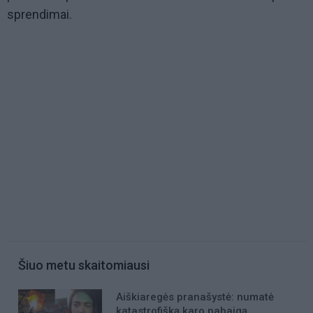
sprendimai.
Šiuo metu skaitomiausi
Aiškiaregės pranašystė: numatė
katastrofišką karo pabaigą