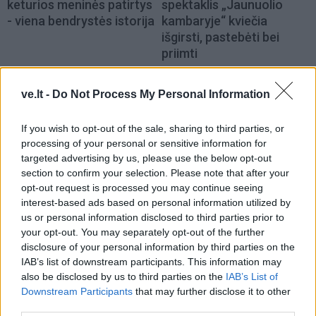
keturios meninės patirtys
spektaklis „Jaunuolio
- viena bendrystės istorija
kambaryje“ kviečia
išgirsti, pastebėti bei
priimti
ve.lt -
Do Not Process My Personal Information
If you wish to opt-out of the sale, sharing to third parties, or
processing of your personal or sensitive information for
targeted advertising by us, please use the below opt-out
section to confirm your selection. Please note that after your
Kultūra
Kultūra
opt-out request is processed you may continue seeing
Klaipėdoje prasidėjo
Matyti kitaip: realybės
interest-based ads based on personal information utilized by
„Jauno teatro dienos“:
transformacija Ugnės
us or personal information disclosed to third parties prior to
vakare miestiečių laukia
Mitigailaitės tapybos
your opt-out. You may separately opt-out of the further
nemokami susitikimai su
parodoje
disclosure of your personal information by third parties on the
teatro kūrėjais
IAB’s list of downstream participants. This information may
also be disclosed by us to third parties on the
IAB’s List of
Downstream Participants
that may further disclose it to other
third parties.