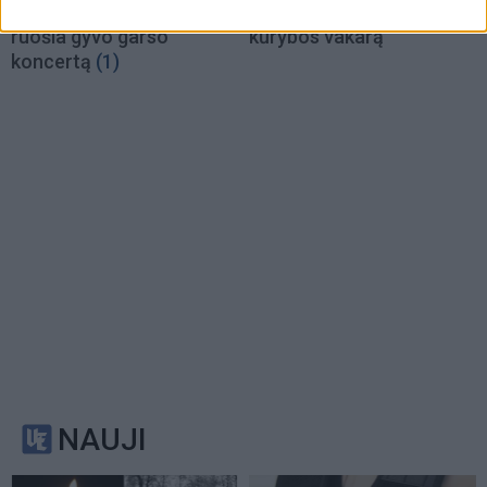
Palangą: vasaros vakarui
LIUDVIKA kviečia į
ruošia gyvo garso
kūrybos vakarą
koncertą
(1)
NAUJI