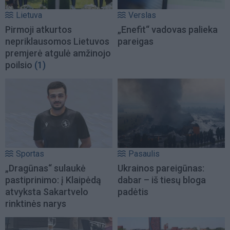
Lietuva
Verslas
Pirmoji atkurtos
„Enefit“ vadovas palieka
nepriklausomos Lietuvos
pareigas
premjerė atgulė amžinojo
poilsio
(1)
Sportas
Pasaulis
„Dragūnas“ sulaukė
Ukrainos pareigūnas:
pastiprinimo: į Klaipėdą
dabar – iš tiesų bloga
atvyksta Sakartvelo
padėtis
rinktinės narys