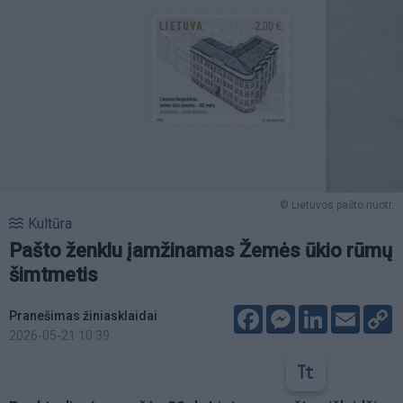
© Lietuvos pašto nuotr.
Kultūra
Pašto ženklu įamžinamas Žemės ūkio rūmų
šimtmetis
Facebook
Messenger
LinkedIn
Email
C
Pranešimas žiniasklaidai
L
2026-05-21 10:39