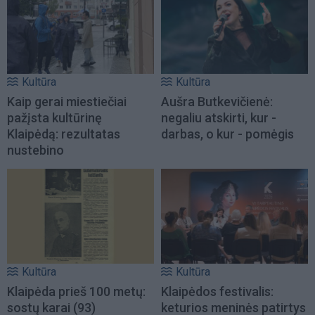
Kultūra
Kultūra
Kaip gerai miestiečiai
Aušra Butkevičienė:
pažįsta kultūrinę
negaliu atskirti, kur -
Klaipėdą: rezultatas
darbas, o kur - pomėgis
nustebino
Kultūra
Kultūra
Klaipėda prieš 100 metų:
Klaipėdos festivalis:
sostų karai (93)
keturios meninės patirtys