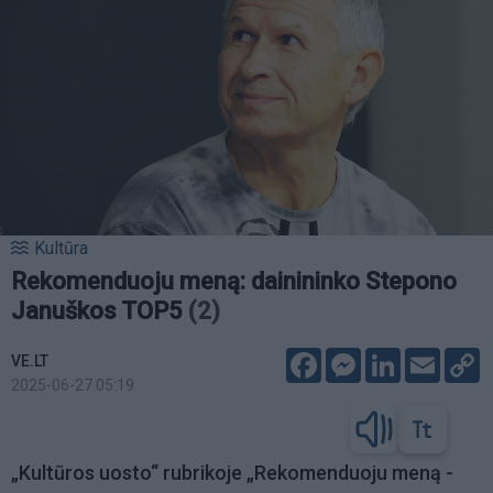
Kultūra
Rekomenduoju meną: dainininko Stepono
Januškos TOP5
(2)
Facebook
Messenger
LinkedIn
Email
C
VE.LT
L
2025-06-27 05:19
„Kultūros uosto“ rubrikoje „Rekomenduoju meną -