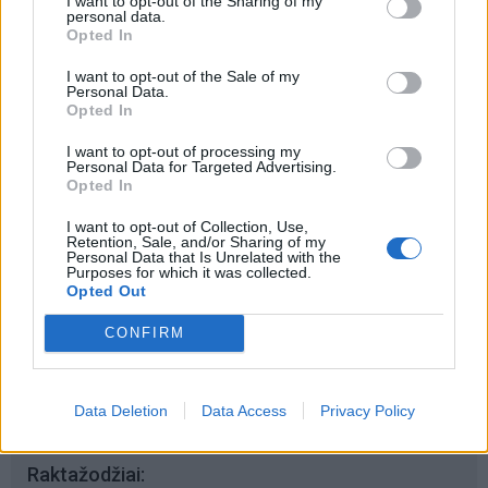
I want to opt-out of the Sharing of my
personal data.
Šiuo metu skaitomiausi
Opted In
Pelių ir žiurkių baubas: kas
I want to opt-out of the Sale of my
Personal Data.
graužikus gąsdina labiau nei
Opted In
nuodai
I want to opt-out of processing my
Personal Data for Targeted Advertising.
Taro kortų horoskopas rugpjūčio 7
Opted In
dienai: Vandeniams – pasirinkimas,
Dvyniams – pagreitis
I want to opt-out of Collection, Use,
Retention, Sale, and/or Sharing of my
Personal Data that Is Unrelated with the
Kraupi avarija prie Vilniaus atėmė
Purposes for which it was collected.
tris brangiausius žmones: pranešė,
Opted Out
kaip bus atsisveikinama su
CONFIRM
mergaite, jos mama ir močiute
Data Deletion
Data Access
Privacy Policy
Raktažodžiai