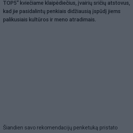
TOP5“ kviečiame klaipėdiečius, įvairių sričių atstovus,
kad jie pasidalintų penkiais didžiausią įspūdį jiems
palikusiais kultūros ir meno atradimais.
Šiandien savo rekomendacijų penketuką pristato