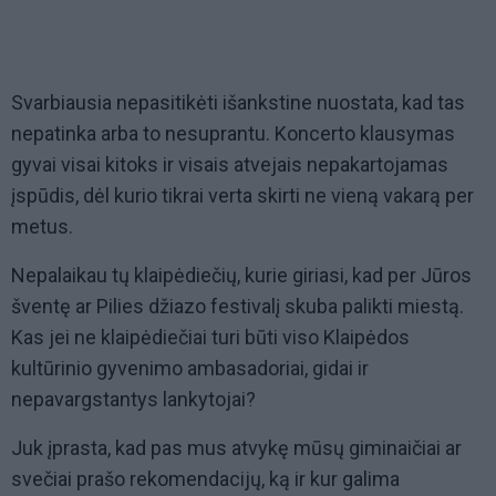
Svarbiausia nepasitikėti išankstine nuostata, kad tas
nepatinka arba to nesuprantu. Koncerto klausymas
gyvai visai kitoks ir visais atvejais nepakartojamas
įspūdis, dėl kurio tikrai verta skirti ne vieną vakarą per
metus.
Nepalaikau tų klaipėdiečių, kurie giriasi, kad per Jūros
šventę ar Pilies džiazo festivalį skuba palikti miestą.
Kas jei ne klaipėdiečiai turi būti viso Klaipėdos
kultūrinio gyvenimo ambasadoriai, gidai ir
nepavargstantys lankytojai?
Juk įprasta, kad pas mus atvykę mūsų giminaičiai ar
svečiai prašo rekomendacijų, ką ir kur galima