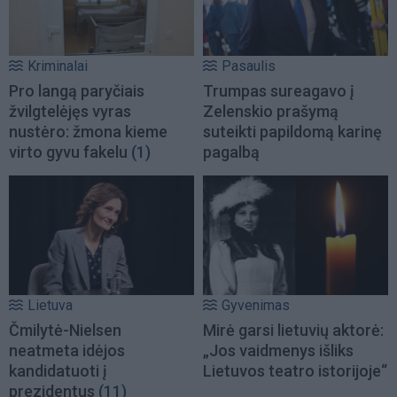
Kriminalai
Pasaulis
Pro langą paryčiais
Trumpas sureagavo į
žvilgtelėjęs vyras
Zelenskio prašymą
nustėro: žmona kieme
suteikti papildomą karinę
virto gyvu fakelu
(1)
pagalbą
Lietuva
Gyvenimas
Čmilytė-Nielsen
Mirė garsi lietuvių aktorė:
neatmeta idėjos
„Jos vaidmenys išliks
kandidatuoti į
Lietuvos teatro istorijoje“
prezidentus
(11)