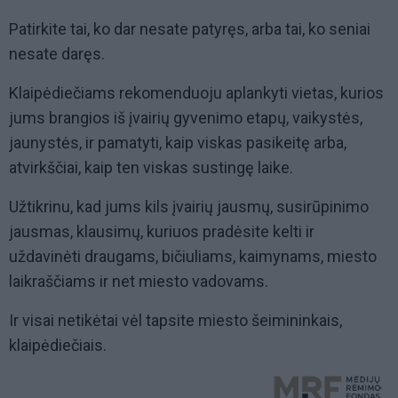
Patirkite tai, ko dar nesate patyręs, arba tai, ko seniai
nesate daręs.
Klaipėdiečiams rekomenduoju aplankyti vietas, kurios
jums brangios iš įvairių gyvenimo etapų, vaikystės,
jaunystės, ir pamatyti, kaip viskas pasikeitę arba,
atvirkščiai, kaip ten viskas sustingę laike.
Užtikrinu, kad jums kils įvairių jausmų, susirūpinimo
jausmas, klausimų, kuriuos pradėsite kelti ir
uždavinėti draugams, bičiuliams, kaimynams, miesto
laikraščiams ir net miesto vadovams.
Ir visai netikėtai vėl tapsite miesto šeimininkais,
klaipėdiečiais.