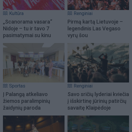
Kultūra
Renginiai
„Scanorama vasara“
Pirmą kartą Lietuvoje –
Nidoje – tu ir tavo 7
legendinis Las Vegaso
pasimatymai su kinu
vyrų šou
Sportas
Renginiai
Į Palangą atkeliavo
Savo sričių lyderiai kviečia
žiemos paralimpinių
į išskirtinę jūrinių patirčių
žaidynių paroda
savaitę Klaipėdoje