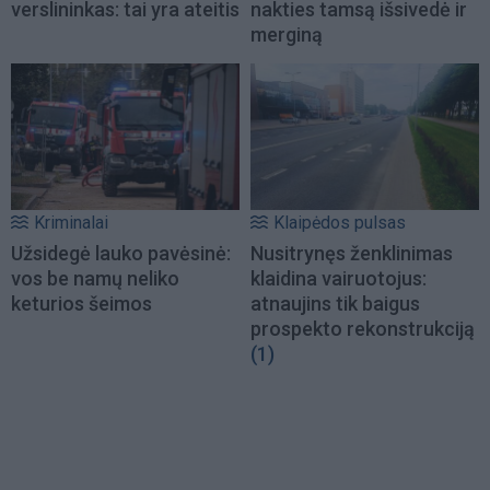
verslininkas: tai yra ateitis
nakties tamsą išsivedė ir
merginą
Kriminalai
Klaipėdos pulsas
Užsidegė lauko pavėsinė:
Nusitrynęs ženklinimas
vos be namų neliko
klaidina vairuotojus:
keturios šeimos
atnaujins tik baigus
prospekto rekonstrukciją
(1)