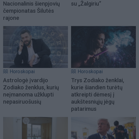
Nacionalinis šienpjovių
su „Žalgiriu“
čempionatas Šilutės
rajone
Horoskopai
Horoskopai
Astrologė įvardijo
Trys Zodiako ženklai,
Zodiako ženklus, kurių
kurie šiandien turėtų
neįmanoma užklupti
atkreipti dėmesį į
nepasiruošusių
aukštesniųjų jėgų
patarimus