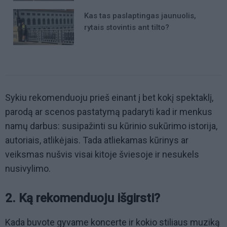
Kas tas paslaptingas jaunuolis,
rytais stovintis ant tilto?
Sykiu rekomenduoju prieš einant į bet kokį spektaklį,
parodą ar scenos pastatymą padaryti kad ir menkus
namų darbus: susipažinti su kūrinio sukūrimo istorija,
autoriais, atlikėjais. Tada atliekamas kūrinys ar
veiksmas nušvis visai kitoje šviesoje ir nesukels
nusivylimo.
2. Ką rekomenduoju išgirsti?
Kada buvote gyvame koncerte ir kokio stiliaus muziką