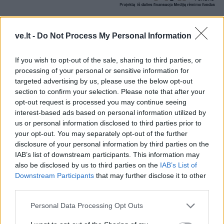
ve.lt -
Do Not Process My Personal Information
If you wish to opt-out of the sale, sharing to third parties, or
processing of your personal or sensitive information for
targeted advertising by us, please use the below opt-out
section to confirm your selection. Please note that after your
opt-out request is processed you may continue seeing
interest-based ads based on personal information utilized by
us or personal information disclosed to third parties prior to
your opt-out. You may separately opt-out of the further
disclosure of your personal information by third parties on the
Į Klaipėdą iš emigracijos
Jūros šventę anksčiau
IAB’s list of downstream participants. This information may
grįžusi Karina Kučinskienė
puošęs Anatolijus
also be disclosed by us to third parties on the
IAB’s List of
įvardijo didžiausią savo
Klemencovas: gal jau
Downstream Participants
that may further disclose it to other
norą
užtenka
third parties.
Personal Data Processing Opt Outs