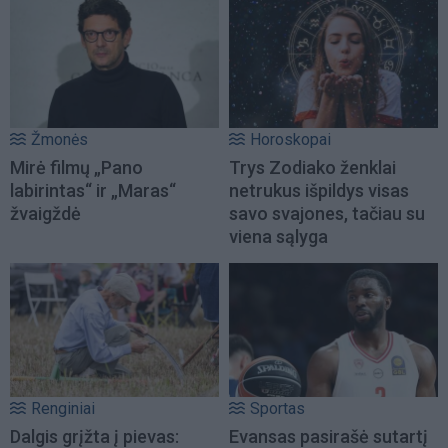
Žmonės
Horoskopai
Mirė filmų „Pano
Trys Zodiako ženklai
labirintas“ ir „Maras“
netrukus išpildys visas
žvaigždė
savo svajones, tačiau su
viena sąlyga
Renginiai
Sportas
Dalgis grįžta į pievas:
Evansas pasirašė sutartį