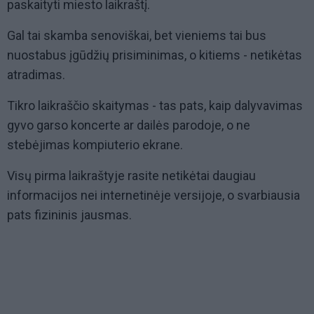
paskaityti miesto laikraštį.
Gal tai skamba senoviškai, bet vieniems tai bus
nuostabus įgūdžių prisiminimas, o kitiems - netikėtas
atradimas.
Tikro laikraščio skaitymas - tas pats, kaip dalyvavimas
gyvo garso koncerte ar dailės parodoje, o ne
stebėjimas kompiuterio ekrane.
Visų pirma laikraštyje rasite netikėtai daugiau
informacijos nei internetinėje versijoje, o svarbiausia
pats fizininis jausmas.