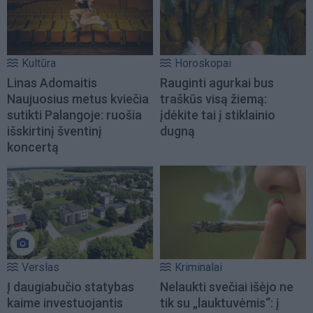
Kultūra
Horoskopai
Linas Adomaitis
Rauginti agurkai bus
Naujuosius metus kviečia
traškūs visą žiemą:
sutikti Palangoje: ruošia
įdėkite tai į stiklainio
išskirtinį šventinį
dugną
koncertą
Verslas
Kriminalai
Į daugiabučio statybas
Nelaukti svečiai išėjo ne
kaime investuojantis
tik su „lauktuvėmis“: į