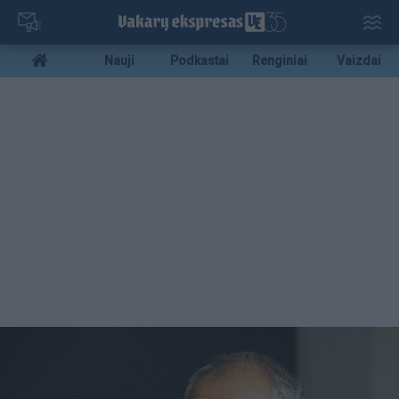
Pereiti
į
pagrindinį
Mobile
Nauji
Podkastai
Renginiai
Vaizdai
turinį
menu
bottom