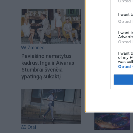
Opted 
I want t
Opted 
I want 
Advertis
Opted 
Žmonės
I want t
Paviešino nematytus
of my P
was col
kadrus: Inga ir Aivaras
Opted 
Stumbrai švenčia
Šiuo metu skait
ypatingą sukaktį
Orai