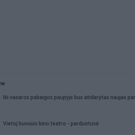
me
Iki vasaros pabaigos paupyje bus atidarytas naujas pa
Vietoj buvusio kino teatro - parduotuvė