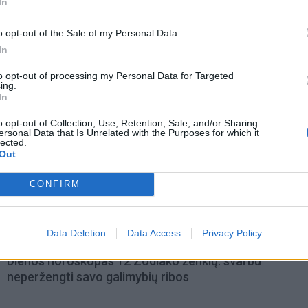
In
o opt-out of the Sale of my Personal Data.
In
to opt-out of processing my Personal Data for Targeted
ing.
In
o opt-out of Collection, Use, Retention, Sale, and/or Sharing
ersonal Data that Is Unrelated with the Purposes for which it
lected.
Out
omiausi
CONFIRM
Taro kortų horoskopas rugpjūčio 6 dienai: Svarstyklė
sėkmė, Jaučiams – greiti sprendimai
Data Deletion
Data Access
Privacy Policy
Dienos horoskopas 12 Zodiako ženklų: svarbu
neperžengti savo galimybių ribos