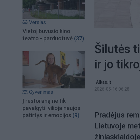
Verslas
Vietoj buvusio kino
teatro - parduotuvė
(37)
Šilutės t
ir jo tikr
Alkas.lt
2026-05-16 06:28
Gyvenimas
Į restoraną ne tik
pavalgyti: vilioja naujos
Pradėjus remo
patirtys ir emocijos
(9)
Lietuvoje met
žiniasklaidoje