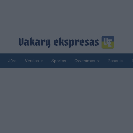
Jūra
Sportas
Pasaulis
Verslas
Gyvenimas