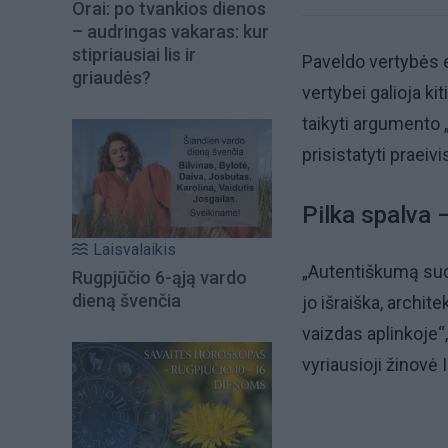
Orai: po tvankios dienos
– audringas vakaras: kur
stipriausiai lis ir
Paveldo vertybės e
griaudės?
vertybei galioja k
taikyti argumento 
prisistatyti praeivi
Pilka spalva 
Laisvalaikis
„Autentiškumą sud
Rugpjūčio 6-ąją vardo
dieną švenčia
jo išraiška, archit
vaizdas aplinkoje“
vyriausioji žinovė 