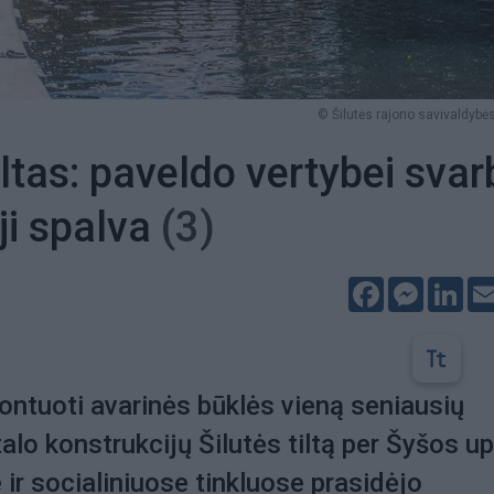
© Šilutės rajono savivaldybės
iltas: paveldo vertybei svar
oji spalva
(3)
Facebook
Messeng
Lin
ntuoti avarinės būklės vieną seniausių
alo konstrukcijų Šilutės tiltą per Šyšos up
 ir socialiniuose tinkluose prasidėjo