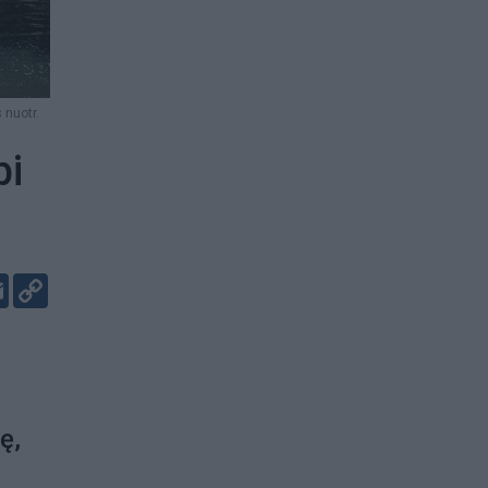
 nuotr.
bi
er
kedIn
Email
Copy
Link
ę,