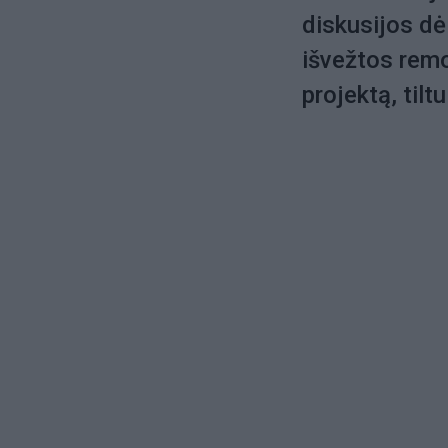
diskusijos dė
išvežtos remo
projektą, tilt