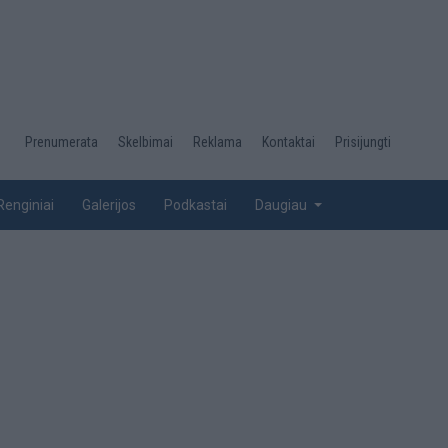
Desktop
Prenumerata
Skelbimai
Reklama
Kontaktai
Prisijungti
menu
top
Renginiai
Galerijos
Podkastai
Daugiau