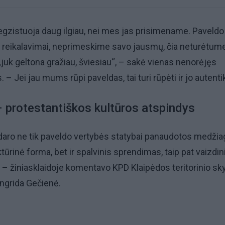
gzistuoja daug ilgiau, nei mes jas prisimename. Paveldo
iti reikalavimai, neprimeskime savo jausmų, čia neturėtum
„juk geltona gražiau, šviesiau“, – sakė vienas nenorėjęs
s. – Jei jau mums rūpi paveldas, tai turi rūpėti ir jo autenti
– protestantiškos kultūros atspindys
aro ne tik paveldo vertybės statybai panaudotos medžia
ektūrinė forma, bet ir spalvinis sprendimas, taip pat vaizdin
, – žiniasklaidoje komentavo KPD Klaipėdos teritorinio sk
Ingrida Gečienė.