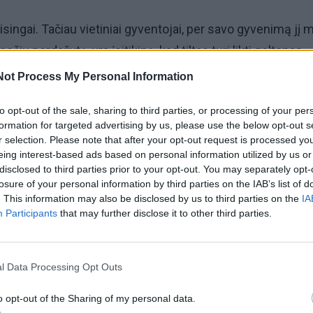
isingai. Tačiau vietiniai gyventojai, per savo gyvenimą jį 
ečiu perdažytą, yra įsitikinę, kad tiltas turi likti geltonas.
Not Process My Personal Information
spalva nėra vertingoji savybė, kurią reikia saugoti, tai tik
okiantys paveldo vertę, ragina nebandyti paveldo vertybei
to opt-out of the sale, sharing to third parties, or processing of your per
formation for targeted advertising by us, please use the below opt-out s
atimo, pripratimo, o džiaugtis, kad jam grąžinama autenti
r selection. Please note that after your opt-out request is processed y
eing interest-based ads based on personal information utilized by us or
disclosed to third parties prior to your opt-out. You may separately opt-
losure of your personal information by third parties on the IAB’s list of
i gyvena, kad atsimintų jo pirmines spalvas. Ir nebūtinai 
. This information may also be disclosed by us to third parties on the
IA
Participants
that may further disclose it to other third parties.
te, yra autentika. Kas būtų, jei visi paveldą bandytume
l savo prisiminimą.
l Data Processing Opt Outs
o opt-out of the Sharing of my personal data.