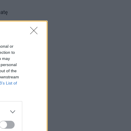
matę
sonal or
ection to
ška
ou may
 personal
out of the
 downstream
tai,
B’s List of