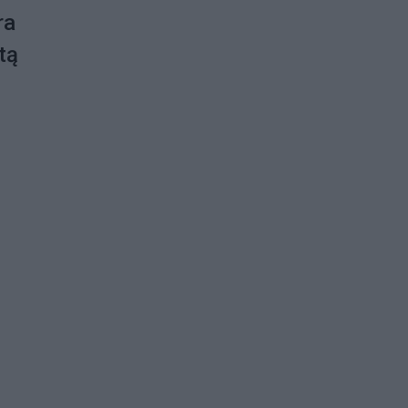
ra
tą