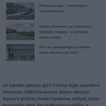
Pensijų pinigai - naudotiems
automobiliams
Namai žmonėms su psichikos ir
intelekto negalia - ir pietinėje
miesto dalyje
Kas tas paslaptingas jaunuolis,
rytais stovintis ant tilto?
Jei šiandien galėčiau grįžti 5 metus atgal, sprendimo
nekeisčiau. Galbūt kai kuriuos dalykus daryčiau
drąsiau ir greičiau, mažiau bijodamas suklysti, tačiau
nesustočiau tikrai. Per šį laiką buvo ir iššūkių, ir