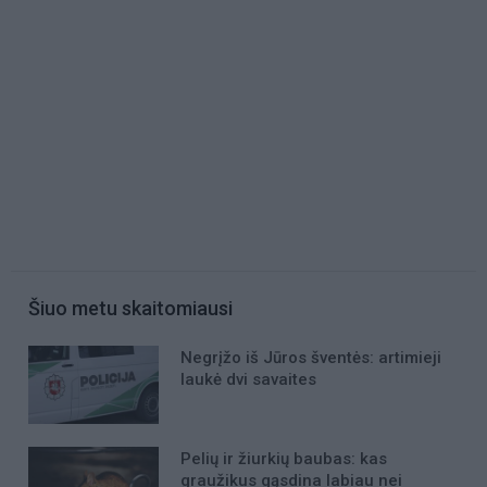
Šiuo metu skaitomiausi
Negrįžo iš Jūros šventės: artimieji
laukė dvi savaites
Pelių ir žiurkių baubas: kas
graužikus gąsdina labiau nei