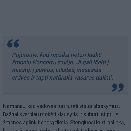
Pajutome, kad muzika neturi laukti
žmonių Koncertų salėje. Ji gali išeiti į
miestą, į parkus, aikštes, viešąsias
erdves ir tapti natūralia vasaros dalimi.
Nemanau, kad vadovas turi turėti visus atsakymus.
Dažnai svarbiau mokėti klausytis ir suburti stiprius
žmones aplink bendrą tikslą. Stengiuosi kurti aplinką,
kurioje žmonės nebijo klysti, siūlyti idėjas ir jaučiasi