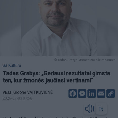
© Tadas Grabys. Asmeninio albumo nuotr.
Kultūra
Tadas Grabys: „Geriausi rezultatai gimsta
ten, kur žmonės jaučiasi vertinami“
Facebook
Messenger
LinkedIn
Email
C
,
Gidonė VAITKUVIENĖ
VE.LT
L
2026-07-03 07:56