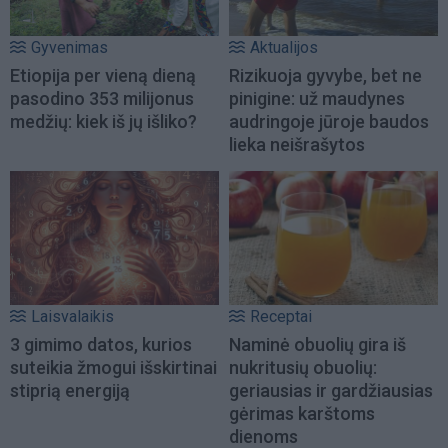
Gyvenimas
Aktualijos
Etiopija per vieną dieną
Rizikuoja gyvybe, bet ne
pasodino 353 milijonus
pinigine: už maudynes
medžių: kiek iš jų išliko?
audringoje jūroje baudos
lieka neišrašytos
Laisvalaikis
Receptai
3 gimimo datos, kurios
Naminė obuolių gira iš
suteikia žmogui išskirtinai
nukritusių obuolių:
stiprią energiją
geriausias ir gardžiausias
gėrimas karštoms
dienoms