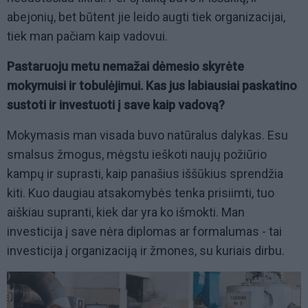
abejonių, bet būtent jie leido augti tiek organizacijai,
tiek man pačiam kaip vadovui.
Pastaruoju metu nemažai dėmesio skyrėte
mokymuisi ir tobulėjimui. Kas jus labiausiai paskatino
sustoti ir investuoti į save kaip vadovą?
Mokymasis man visada buvo natūralus dalykas. Esu
smalsus žmogus, mėgstu ieškoti naujų požiūrio
kampų ir suprasti, kaip panašius iššūkius sprendžia
kiti. Kuo daugiau atsakomybės tenka prisiimti, tuo
aiškiau supranti, kiek dar yra ko išmokti. Man
investicija į save nėra diplomas ar formalumas - tai
investicija į organizaciją ir žmones, su kuriais dirbu.