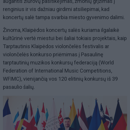
augantis žiūrovų pasitikėjimas, žmonių grįžimas į
renginius ir vis dažniau girdimi atsiliepimai, kad
koncertų salė tampa svarbia miesto gyvenimo dalimi.
Žinoma, Klaipėdos koncertų salės kuriama ilgalaikė
kultūrinė vertė miestui bei šaliai tokiais projektais, kaip
Tarptautinis Klaipėdos violončelės festivalis ar
violončelės konkurso priėmimas į Pasaulinę
tarptautinių muzikos konkursų federaciją (World
Federation of International Music Competitions,
WFIMC), vienijančią vos 120 elitinių konkursų iš 39
pasaulio šalių.