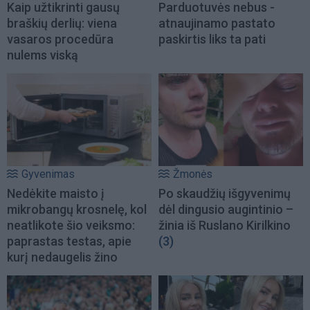
Kaip užtikrinti gausų
Parduotuvės nebus -
braškių derlių: viena
atnaujinamo pastato
vasaros procedūra
paskirtis liks ta pati
nulems viską
Gyvenimas
Žmonės
Nedėkite maisto į
Po skaudžių išgyvenimų
mikrobangų krosnelę, kol
dėl dingusio augintinio –
neatlikote šio veiksmo:
žinia iš Ruslano Kirilkino
paprastas testas, apie
(3)
kurį nedaugelis žino