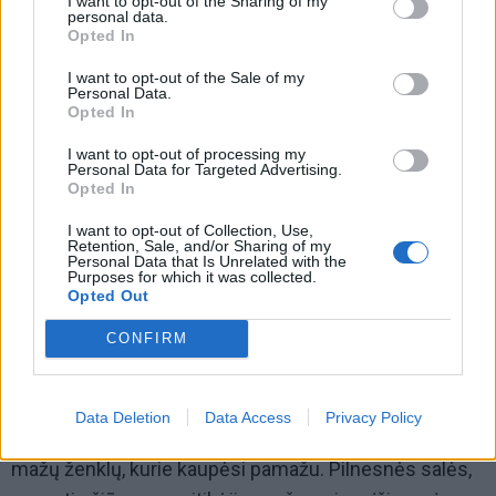
I want to opt-out of the Sharing of my
personal data.
Opted In
I want to opt-out of the Sale of my
Personal Data.
Opted In
I want to opt-out of processing my
Personal Data for Targeted Advertising.
Opted In
I want to opt-out of Collection, Use,
Pajutome, kad muzika neturi laukti žmonių Koncertų
Retention, Sale, and/or Sharing of my
Personal Data that Is Unrelated with the
salėje. Ji gali išeiti į miestą, į parkus, aikštes, viešąsias
Purposes for which it was collected.
Opted Out
erdves ir tapti natūralia vasaros dalimi.
CONFIRM
Ar buvo momentas, kai pajutote: „dabar jau judame
teisinga kryptimi“? Kas tai leido suprasti?
Data Deletion
Data Access
Privacy Policy
Nebuvo vieno didelio lūžio momento. Greičiau - daug
mažų ženklų, kurie kaupėsi pamažu. Pilnesnės salės,