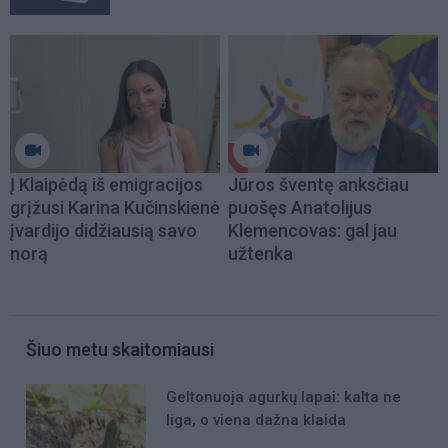
Į Klaipėdą iš emigracijos
Jūros šventę anksčiau
grįžusi Karina Kučinskienė
puošęs Anatolijus
įvardijo didžiausią savo
Klemencovas: gal jau
norą
užtenka
Šiuo metu skaitomiausi
Geltonuoja agurkų lapai: kalta ne
liga, o viena dažna klaida