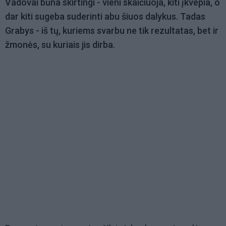
Vadovai būna skirtingi - vieni skaičiuoja, kiti įkvepia, o
dar kiti sugeba suderinti abu šiuos dalykus. Tadas
Grabys - iš tų, kuriems svarbu ne tik rezultatas, bet ir
žmonės, su kuriais jis dirba.