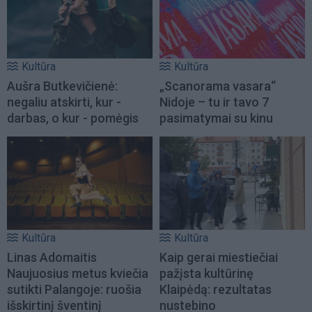
Kultūra
Kultūra
Aušra Butkevičienė:
„Scanorama vasara“
negaliu atskirti, kur -
Nidoje – tu ir tavo 7
darbas, o kur - pomėgis
pasimatymai su kinu
Kultūra
Kultūra
Linas Adomaitis
Kaip gerai miestiečiai
Naujuosius metus kviečia
pažįsta kultūrinę
sutikti Palangoje: ruošia
Klaipėdą: rezultatas
išskirtinį šventinį
nustebino