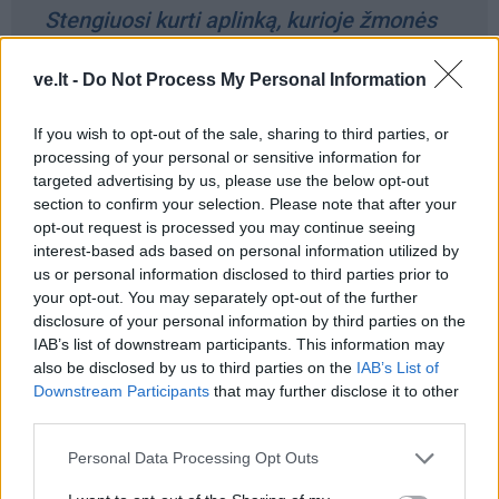
Stengiuosi kurti aplinką, kurioje žmonės
nebijo klysti, siūlyti idėjas ir jaučiasi
atsakingi už rezultatą, o ne tik vykdo
ve.lt -
Do Not Process My Personal Information
nurodymus.
If you wish to opt-out of the sale, sharing to third parties, or
processing of your personal or sensitive information for
targeted advertising by us, please use the below opt-out
section to confirm your selection. Please note that after your
Klaipėdą geriausiai pajaučiu būdamas tarp žmonių -
opt-out request is processed you may continue seeing
renginiuose, miesto šventėse, tiesiog vaikščiodamas
interest-based ads based on personal information utilized by
us or personal information disclosed to third parties prior to
gatvėmis ir stebėdamas, kaip miestas gyvena. Būtent
your opt-out. You may separately opt-out of the further
toks stebėjimas ir atvedė prie daugelio idėjų, tarp jų -
disclosure of your personal information by third parties on the
ir vasaros koncertų, kurie natūraliai įsilieja į renginių
IAB’s list of downstream participants. This information may
also be disclosed by us to third parties on the
IAB’s List of
ciklą „Koncertų salė - Klaipėdai“.
Downstream Participants
that may further disclose it to other
third parties.
Personal Data Processing Opt Outs