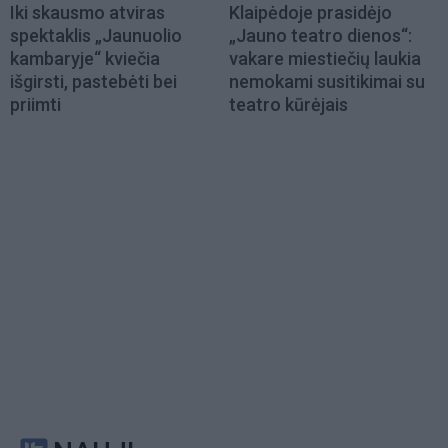
Iki skausmo atviras
Klaipėdoje prasidėjo
spektaklis „Jaunuolio
„Jauno teatro dienos“:
kambaryje“ kviečia
vakare miestiečių laukia
išgirsti, pastebėti bei
nemokami susitikimai su
priimti
teatro kūrėjais