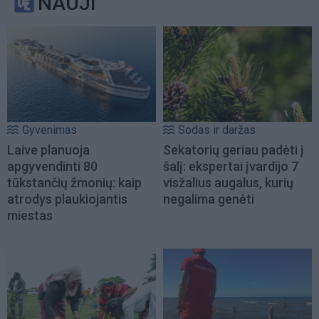
NAUJI
Gyvenimas
Sodas ir daržas
Laive planuoja
Sekatorių geriau padėti į
apgyvendinti 80
šalį: ekspertai įvardijo 7
tūkstančių žmonių: kaip
visžalius augalus, kurių
atrodys plaukiojantis
negalima genėti
miestas