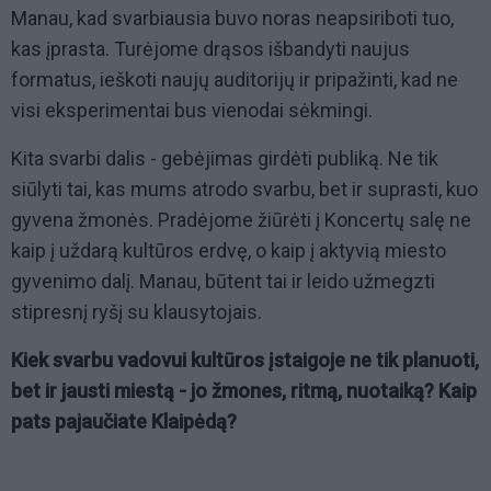
Manau, kad svarbiausia buvo noras neapsiriboti tuo,
kas įprasta. Turėjome drąsos išbandyti naujus
formatus, ieškoti naujų auditorijų ir pripažinti, kad ne
visi eksperimentai bus vienodai sėkmingi.
Kita svarbi dalis - gebėjimas girdėti publiką. Ne tik
siūlyti tai, kas mums atrodo svarbu, bet ir suprasti, kuo
gyvena žmonės. Pradėjome žiūrėti į Koncertų salę ne
kaip į uždarą kultūros erdvę, o kaip į aktyvią miesto
gyvenimo dalį. Manau, būtent tai ir leido užmegzti
stipresnį ryšį su klausytojais.
Kiek svarbu vadovui kultūros įstaigoje ne tik planuoti,
bet ir jausti miestą - jo žmones, ritmą, nuotaiką? Kaip
pats pajaučiate Klaipėdą?