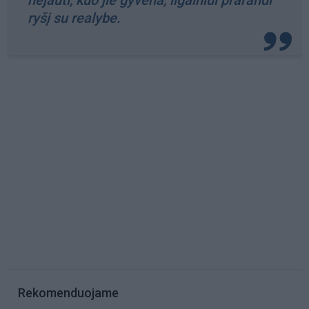
nejauti, kuo jie gyvena, ilgainiui prarandi
ryšį su realybe.
Rekomenduojame