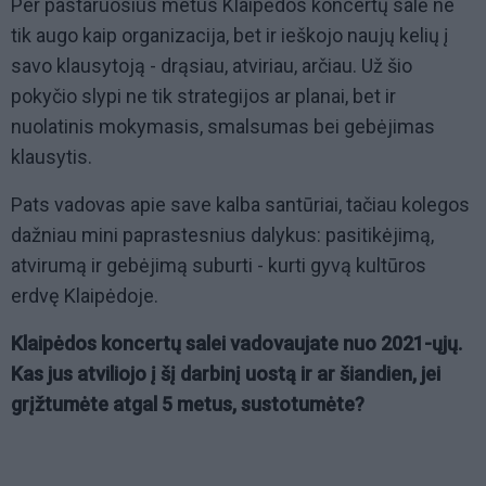
Per pastaruosius metus Klaipėdos koncertų salė ne
tik augo kaip organizacija, bet ir ieškojo naujų kelių į
savo klausytoją - drąsiau, atviriau, arčiau. Už šio
pokyčio slypi ne tik strategijos ar planai, bet ir
nuolatinis mokymasis, smalsumas bei gebėjimas
klausytis.
Pats vadovas apie save kalba santūriai, tačiau kolegos
dažniau mini paprastesnius dalykus: pasitikėjimą,
atvirumą ir gebėjimą suburti - kurti gyvą kultūros
erdvę Klaipėdoje.
Klaipėdos koncertų salei vadovaujate nuo 2021-ųjų.
Kas jus atviliojo į šį darbinį uostą ir ar šiandien, jei
grįžtumėte atgal 5 metus, sustotumėte?