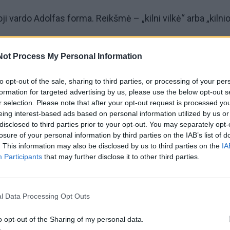
i vardo Adolfas forma. Reikšmė – „kilni vilkė“ arba „kilnioj
Not Process My Personal Information
to opt-out of the sale, sharing to third parties, or processing of your per
formation for targeted advertising by us, please use the below opt-out s
riška vardo
Adolfas
forma. Reikšmė tokia pati – „kilminga
r selection. Please note that after your opt-out request is processed y
eing interest-based ads based on personal information utilized by us or
disclosed to third parties prior to your opt-out. You may separately opt-
losure of your personal information by third parties on the IAB’s list of
. This information may also be disclosed by us to third parties on the
IA
Participants
that may further disclose it to other third parties.
l Data Processing Opt Outs
o opt-out of the Sharing of my personal data.