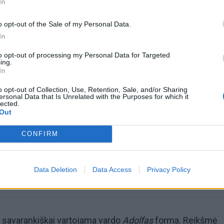
In
o opt-out of the Sale of my Personal Data.
In
to opt-out of processing my Personal Data for Targeted
ing.
In
omiausi
o opt-out of Collection, Use, Retention, Sale, and/or Sharing
ersonal Data that Is Unrelated with the Purposes for which it
lected.
Mirė garsi lietuvių aktorė: „Jos vaidmenys išliks Lietuv
Out
teatro istorijoje“
CONFIRM
Pelių ir žiurkių baubas: kas graužikus gąsdina labiau ne
nuodai
Data Deletion
Data Access
Privacy Policy
a savarankiškai vartojama vardo
Adolfas
forma. Reikšmė