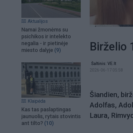
Aktualijos
Namai žmonėms su
psichikos ir intelekto
Birželio
negalia - ir pietinėje
miesto dalyje
(9)
Šaltinis: VE.lt
2026-06-17 05:58
Šiandien, bir
Klaipėda
Adolfas, Adol
Kas tas paslaptingas
Laura, Rimvyd
jaunuolis, rytais stovintis
ant tilto?
(10)