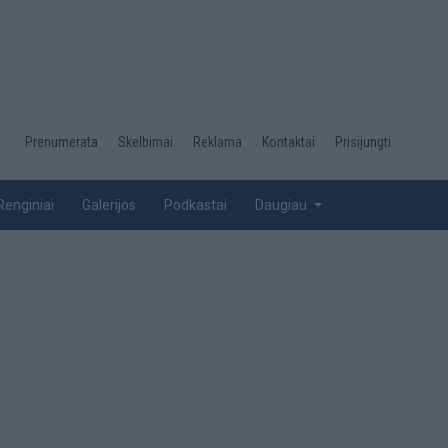
Desktop
Prenumerata
Skelbimai
Reklama
Kontaktai
Prisijungti
menu
top
Renginiai
Galerijos
Podkastai
Daugiau