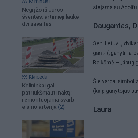
Kriminalai
siejama su Adolfu –
Negrįžo iš Jūros
šventės: artimieji laukė
dvi savaites
Daugantas, D
Seni lietuvių dvika
gant- („ganyti“ arb
Reikšmė – „daug gin
Klaipėda
Šie vardai simboliz
Kelininkai gali
(kaip ganytojas s
patriukšmauti naktį:
remontuojama svarbi
eismo arterija
(2)
Laura