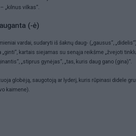
 „kilnus vilkas“.
auganta (-ė)
mieniai vardai, sudaryti iš šaknų daug- („gausus“, „didelis“)
a „ginti“, kartais siejamas su senąja reikšme „žvejoti tinklu
antis“, „stiprus gynėjas“, „tas, kuris daug gano (gina)“.
uoja globėją, saugotoją ar lyderį, kuris rūpinasi didele gr
avo kaimene).