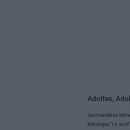
Adolfas, Ado
Germaniškos kilmė
kilmingas“) ir
wolf