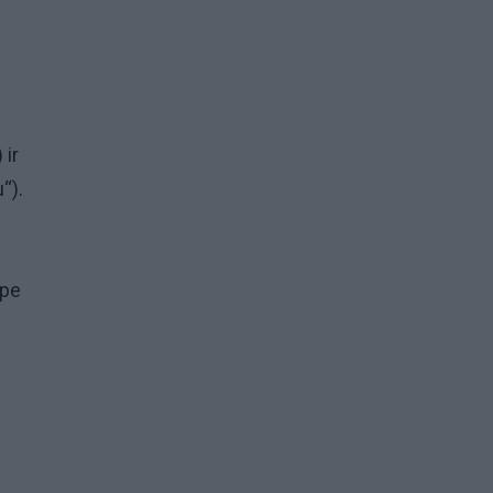
 ir
“).
upe