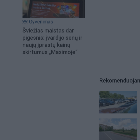
Gyvenimas
Šviežias maistas dar
pigesnis: įvardijo senų ir
naujų įprastų kainų
skirtumus „Maximoje“
Rekomenduoja