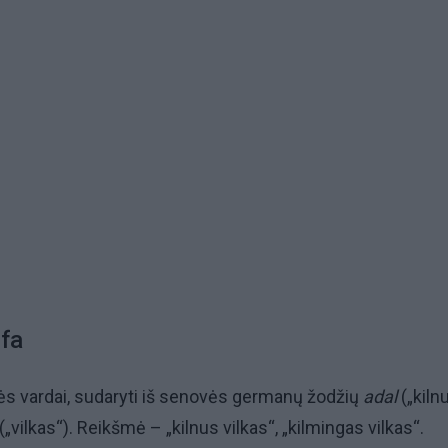
lfa
s vardai, sudaryti iš senovės germanų žodžių
adal
(„kiln
(„vilkas“). Reikšmė – „kilnus vilkas“, „kilmingas vilkas“.