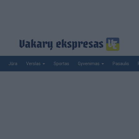
Jūra
Sportas
Pasaulis
Verslas
Gyvenimas