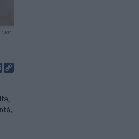
 nuotr.
er
kedIn
Email
Copy
Link
lfa,
ntė,