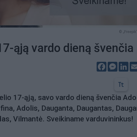
© „Freepik“
 17-ąją vardo dieną švenčia
Facebook
Messeng
Lin
želio 17-ąją, savo vardo dieną švenčia Ado
fina, Adolis, Dauganta, Daugantas, Dauga
as, Vilmantė. Sveikiname varduvininkus!