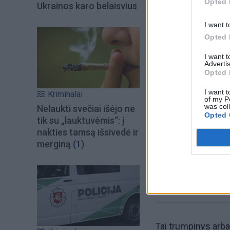
Opted 
Ukrainos karo belaisvius
I want t
Opted 
I want 
Advertis
Opted 
Šiuo metu skait
I want t
Kriminalai
of my P
was col
Nelaukti svečiai išėjo ne
Opted 
tik su „lauktuvėmis“: į
nakties tamsą išsivedė ir
merginą
(1)
Tai trumpinys arb