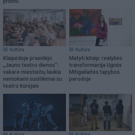
priimti
Kultūra
Kultūra
Klaipėdoje prasidėjo
Matyti kitaip: realybės
„Jauno teatro dienos“:
transformacija Ugnės
vakare miestiečių laukia
Mitigailaitės tapybos
nemokami susitikimai su
parodoje
teatro kūrėjais
Kultūra
Kultūra