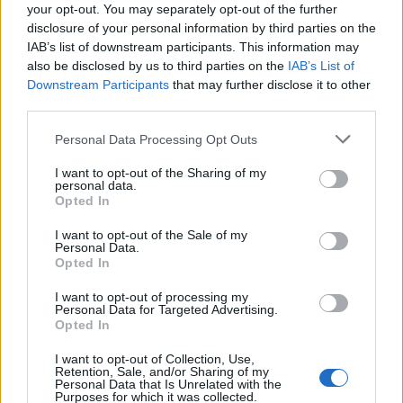
your opt-out. You may separately opt-out of the further
Laisvalaikis
Laisvalaikis
disclosure of your personal information by third parties on the
IAB’s list of downstream participants. This information may
Rugpjūčio 5-ąją vardo
Žmonės, gimę šiais
also be disclosed by us to third parties on the
IAB’s List of
dieną švenčia
mėnesiais, po 60 metų
Downstream Participants
that may further disclose it to other
visiškai pakeis savo
third parties.
gyvenimą
Personal Data Processing Opt Outs
I want to opt-out of the Sharing of my
personal data.
Opted In
I want to opt-out of the Sale of my
Personal Data.
Laisvalaikis
Laisvalaikis
Opted In
Proto mankšta: kaip per 4
Šią dieną gimę žmonės
I want to opt-out of processing my
sekundes pridėjus du
pritraukia nesėkmes ir
Personal Data for Targeted Advertising.
papildomus degtukus
sunkius išbandymus,
Opted In
paversti šį skaitmenį į 8
teigia numerologai
I want to opt-out of Collection, Use,
Retention, Sale, and/or Sharing of my
Personal Data that Is Unrelated with the
Purposes for which it was collected.