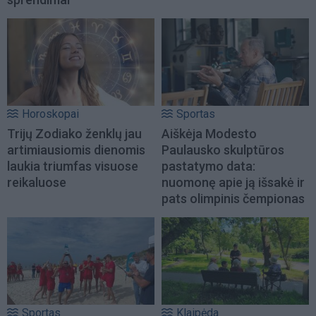
Horoskopai
Sportas
Trijų Zodiako ženklų jau
Aiškėja Modesto
artimiausiomis dienomis
Paulausko skulptūros
laukia triumfas visuose
pastatymo data:
reikaluose
nuomonę apie ją išsakė ir
pats olimpinis čempionas
Sportas
Klaipėda