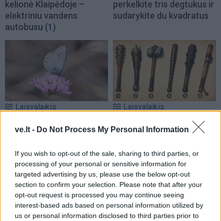
kelionė Klaipėdoje –
perkelkite tris degtukus ir
elektriniu vandens
sudarykite du kvadratus
autobusu
(1)
Laisvalaikis
Laisvalaikis
Rugpjūčio 5-osios liaudies
Ar jus lengva išvesti iš
ve.lt -
Do Not Process My Personal Information
išmintis: ko mūsų senoliai
pusiausvyros? Lazdos
vengdavo ir kokius orus
pasirinkimas atskleis
pranašavo gamta
tikrąjį jūsų būdą
If you wish to opt-out of the sale, sharing to third parties, or
processing of your personal or sensitive information for
targeted advertising by us, please use the below opt-out
section to confirm your selection. Please note that after your
opt-out request is processed you may continue seeing
interest-based ads based on personal information utilized by
us or personal information disclosed to third parties prior to