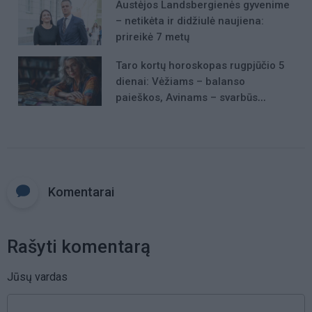
Austėjos Landsbergienės gyvenime
– netikėta ir didžiulė naujiena:
prireikė 7 metų
Taro kortų horoskopas rugpjūčio 5
dienai: Vėžiams – balanso
paieškos, Avinams – svarbūs
patarimai
Komentarai
Rašyti komentarą
Jūsų vardas