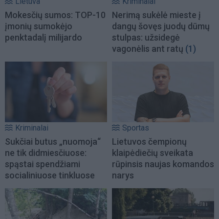
Lietuva
Kriminalai
Mokesčių sumos: TOP-10
Nerimą sukėlė mieste į
įmonių sumokėjo
dangų šovęs juodų dūmų
penktadalį milijardo
stulpas: užsidegė
vagonėlis ant ratų
(1)
Kriminalai
Sportas
Sukčiai butus „nuomoja“
Lietuvos čempionų
ne tik didmiesčiuose:
klaipėdiečių sveikata
spąstai spendžiami
rūpinsis naujas komandos
socialiniuose tinkluose
narys