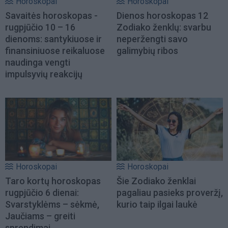
Horoskopai
Horoskopai
Savaitės horoskopas -
Dienos horoskopas 12
rugpjūčio 10 – 16
Zodiako ženklų: svarbu
dienoms: santykiuose ir
neperžengti savo
finansiniuose reikaluose
galimybių ribos
naudinga vengti
impulsyvių reakcijų
Horoskopai
Horoskopai
Taro kortų horoskopas
Šie Zodiako ženklai
rugpjūčio 6 dienai:
pagaliau pasieks proveržį,
Svarstyklėms – sėkmė,
kurio taip ilgai laukė
Jaučiams – greiti
sprendimai