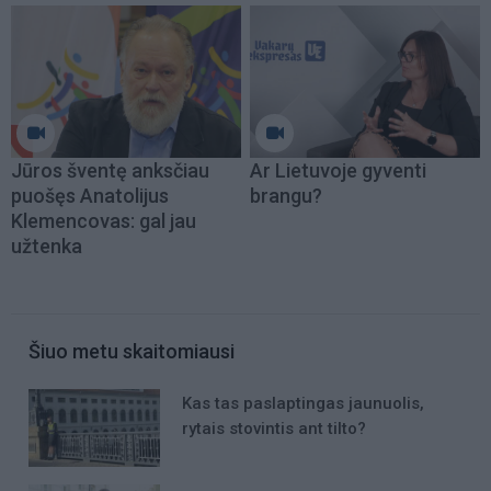
Jūros šventę anksčiau
Ar Lietuvoje gyventi
puošęs Anatolijus
brangu?
Klemencovas: gal jau
užtenka
Šiuo metu skaitomiausi
Kas tas paslaptingas jaunuolis,
rytais stovintis ant tilto?