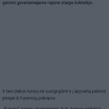
gatvės gyvenamajame rajone staiga šoktelėjo.
Ir tam įtakos turėjo ne susigrąžinti ir į apyvartą paleisti
pinigai iš II pensijų pakopos.
„Bulvaro“ agentų duomenimis, butų kainos padidėjo