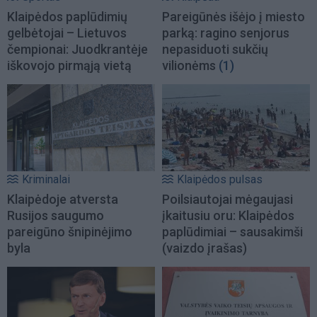
Klaipėdos paplūdimių
Pareigūnės išėjo į miesto
gelbėtojai – Lietuvos
parką: ragino senjorus
čempionai: Juodkrantėje
nepasiduoti sukčių
iškovojo pirmąją vietą
vilionėms
(1)
Kriminalai
Klaipėdos pulsas
Klaipėdoje atversta
Poilsiautojai mėgaujasi
Rusijos saugumo
įkaitusiu oru: Klaipėdos
pareigūno šnipinėjimo
paplūdimiai – sausakimši
byla
(vaizdo įrašas)