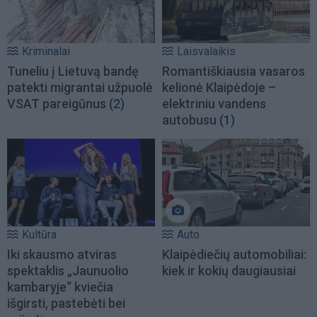
Kriminalai
Laisvalaikis
Tuneliu į Lietuvą bandę
Romantiškiausia vasaros
patekti migrantai užpuolė
kelionė Klaipėdoje –
VSAT pareigūnus
(2)
elektriniu vandens
autobusu
(1)
Kultūra
Auto
Iki skausmo atviras
Klaipėdiečių automobiliai:
spektaklis „Jaunuolio
kiek ir kokių daugiausiai
kambaryje“ kviečia
išgirsti, pastebėti bei