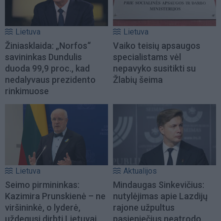
Lietuva
Lietuva
Žiniasklaida: „Norfos“
Vaiko teisių apsaugos
savininkas Dundulis
specialistams vėl
duoda 99,9 proc., kad
nepavyko susitikti su
nedalyvaus prezidento
Žlabių šeima
rinkimuose
Lietuva
Aktualijos
Seimo pirmininkas:
Mindaugas Sinkevičius:
Kazimira Prunskienė – ne
nutylėjimas apie Lazdijų
viršininkė, o lyderė,
rajone užpultus
uždegusi dirbti Lietuvai
pasieniečius neatrodo