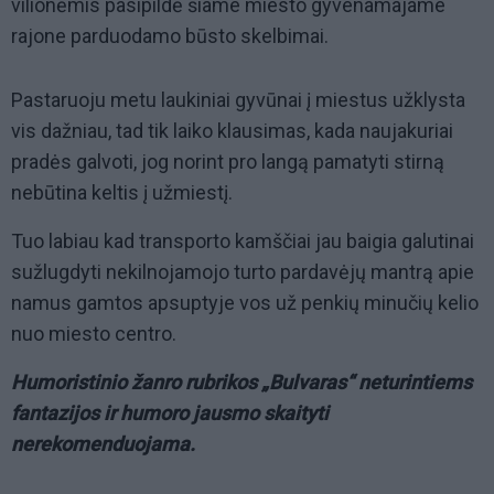
vilionėmis pasipildė šiame miesto gyvenamajame
rajone parduodamo būsto skelbimai.
Pastaruoju metu laukiniai gyvūnai į miestus užklysta
vis dažniau, tad tik laiko klausimas, kada naujakuriai
pradės galvoti, jog norint pro langą pamatyti stirną
nebūtina keltis į užmiestį.
Tuo labiau kad transporto kamščiai jau baigia galutinai
sužlugdyti nekilnojamojo turto pardavėjų mantrą apie
namus gamtos apsuptyje vos už penkių minučių kelio
nuo miesto centro.
Humoristinio žanro rubrikos „Bulvaras“ neturintiems
fantazijos ir humoro jausmo skaityti
nerekomenduojama.