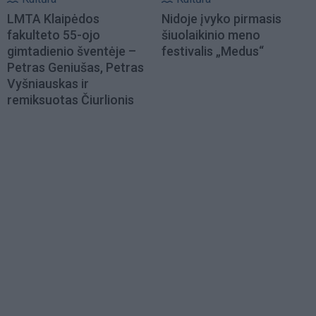
LMTA Klaipėdos
Nidoje įvyko pirmasis
fakulteto 55-ojo
šiuolaikinio meno
gimtadienio šventėje –
festivalis „Medus“
Petras Geniušas, Petras
Vyšniauskas ir
remiksuotas Čiurlionis