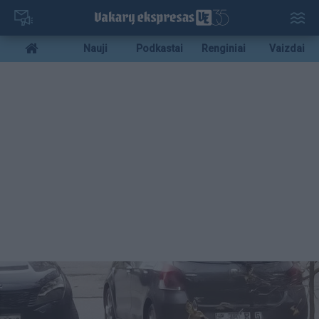
Pereiti
į
pagrindinį
Mobile
Nauji
Podkastai
Renginiai
Vaizdai
turinį
menu
bottom