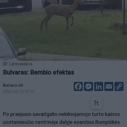
Laisvalaikis
Bulvaras: Bembio efektas
Facebook
Messenger
LinkedIn
Email
C
Bulvaro inf.
L
2026-05-12 05:15
Po praėjusio savaitgalio nekilnojamojo turto kainos
uostamiesčio centrinėje dalyje esančios Rumpiškės