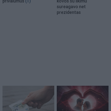
privalumus
(1)
kovos su likimu
sureagavo net
prezidentas