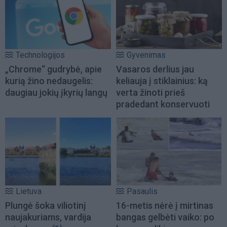
Technologijos
Gyvenimas
„Chrome“ gudrybė, apie
Vasaros derlius jau
kurią žino nedaugelis:
keliauja į stiklainius: ką
daugiau jokių įkyrių langų
verta žinoti prieš
pradedant konservuoti
Lietuva
Pasaulis
Plungė šoka viliotinį
16-metis nėrė į mirtinas
naujakuriams, vardija
bangas gelbėti vaiko: po