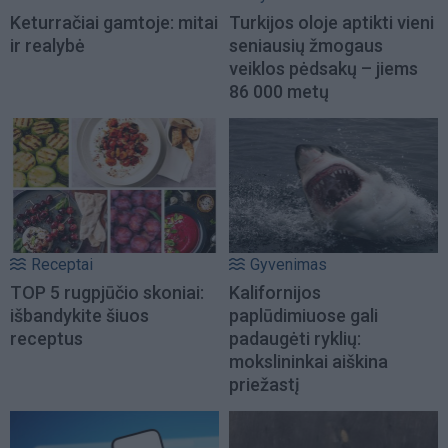
Keturračiai gamtoje: mitai
Turkijos oloje aptikti vieni
ir realybė
seniausių žmogaus
veiklos pėdsakų – jiems
86 000 metų
Receptai
Gyvenimas
TOP 5 rugpjūčio skoniai:
Kalifornijos
išbandykite šiuos
paplūdimiuose gali
receptus
padaugėti ryklių:
mokslininkai aiškina
priežastį