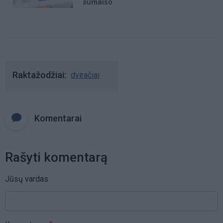
sumaišo
Raktažodžiai
dviračiai
Komentarai
Rašyti komentarą
Jūsų vardas