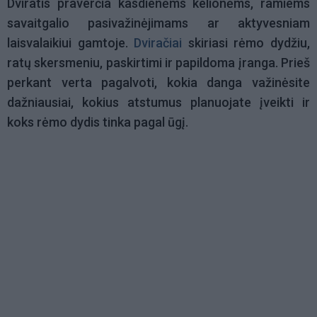
Dviratis praverčia kasdienėms kelionėms, ramiems
savaitgalio pasivažinėjimams ar aktyvesniam
laisvalaikiui gamtoje.
Dviračiai
skiriasi rėmo dydžiu,
ratų skersmeniu, paskirtimi ir papildoma įranga. Prieš
perkant verta pagalvoti, kokia danga važinėsite
dažniausiai, kokius atstumus planuojate įveikti ir
koks rėmo dydis tinka pagal ūgį.