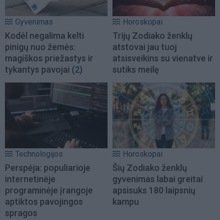
Gyvenimas
Horoskopai
Kodėl negalima kelti
Trijų Zodiako ženklų
pinigų nuo žemės:
atstovai jau tuoj
magiškos priežastys ir
atsisveikins su vienatve ir
tykantys pavojai
(2)
sutiks meilę
Technologijos
Horoskopai
Perspėja: populiarioje
Šių Zodiako ženklų
internetinėje
gyvenimas labai greitai
programinėje įrangoje
apsisuks 180 laipsnių
aptiktos pavojingos
kampu
spragos