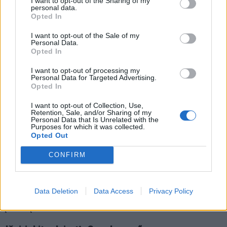
I want to opt-out of the Sharing of my
miesto dviratį, užtikrinantį tiesesnę sėdėseną, taip pat
personal data.
Opted In
pravers purvasaugiai ir lengvai valdomas rėmas. Tokį
modelį paprasta naudoti trumpiems maršrutams, kai
I want to opt-out of the Sale of my
Personal Data.
dažnai sustojama.
Opted In
I want to opt-out of processing my
Ramiems savaitgalio pasivažinėjimams verta rinktis
Personal Data for Targeted Advertising.
turistinį dviratį su didesniais ratais, bagažine ir žibintu.
Opted In
Jis tinka parkų takams, užmiesčio keliams ir ilgesniam
I want to opt-out of Collection, Use,
Retention, Sale, and/or Sharing of my
važiavimui lygesne danga.
Personal Data that Is Unrelated with the
Purposes for which it was collected.
Opted Out
Jei dažniau važiuosite žvyrkeliais, miško takais ar
nelygia danga, geriau rinktis kalnų dviratį su
CONFIRM
platesnėmis padangomis ir amortizuojančia šake.
Ilgesniems atstumams svarbu patogi sėdėsena,
Data Deletion
Data Access
Privacy Policy
tinkamas rėmo dydis ir pavaros, leidžiančios lengviau
įveikti įkalnes.