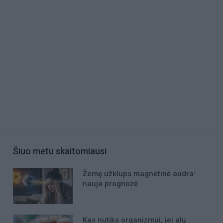
Šiuo metu skaitomiausi
Žemę užklups magnetinė audra:
nauja prognozė
Kas nutiks organizmui, jei alų