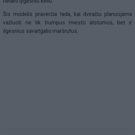
riedėti lygesniu keliu.
Šis modelis praverčia tada, kai dviračiu planuojama
važiuoti ne tik trumpus miesto atstumus, bet ir
ilgesnius savaitgalio maršrutus.