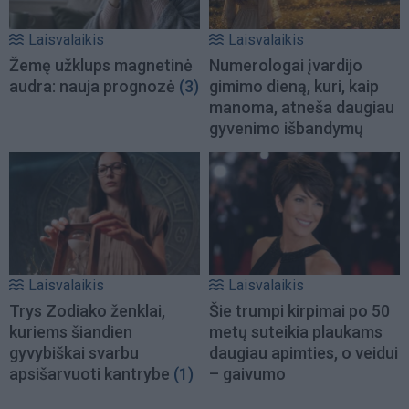
Laisvalaikis
Laisvalaikis
Žemę užklups magnetinė
Numerologai įvardijo
audra: nauja prognozė
(3)
gimimo dieną, kuri, kaip
manoma, atneša daugiau
gyvenimo išbandymų
Laisvalaikis
Laisvalaikis
Trys Zodiako ženklai,
Šie trumpi kirpimai po 50
kuriems šiandien
metų suteikia plaukams
gyvybiškai svarbu
daugiau apimties, o veidui
apsišarvuoti kantrybe
(1)
– gaivumo