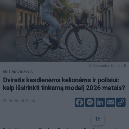
© Nuotrauka: Senukai.lt
Laisvalaikis
Dviratis kasdienėms kelionėms ir poilsiui:
kaip išsirinkti tinkamą modelį 2026 metais?
Facebook
Messenger
LinkedIn
Email
C
2026-05-18 13:55
L