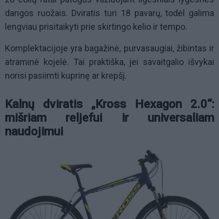
dangos ruožais. Dviratis turi 18 pavarų, todėl galima
lengviau prisitaikyti prie skirtingo kelio ir tempo.
Komplektacijoje yra bagažinė, purvasaugiai, žibintas ir
atraminė kojelė. Tai praktiška, jei savaitgalio išvykai
norisi pasiimti kuprinę ar krepšį.
Kalnų dviratis „Kross Hexagon 2.0“:
mišriam reljefui ir universaliam
naudojimui