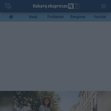
Pereiti
į
pagrindinį
Mobile
Nauji
Podkastai
Renginiai
Vaizdai
turinį
menu
bottom