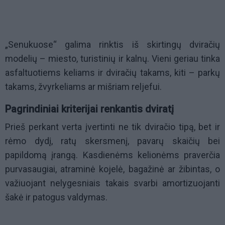
„Senukuose“ galima rinktis iš skirtingų dviračių
modelių – miesto, turistinių ir kalnų. Vieni geriau tinka
asfaltuotiems keliams ir dviračių takams, kiti – parkų
takams, žvyrkeliams ar mišriam reljefui.
Pagrindiniai kriterijai renkantis dviratį
Prieš perkant verta įvertinti ne tik dviračio tipą, bet ir
rėmo dydį, ratų skersmenį, pavarų skaičių bei
papildomą įrangą. Kasdienėms kelionėms praverčia
purvasaugiai, atraminė kojelė, bagažinė ar žibintas, o
važiuojant nelygesniais takais svarbi amortizuojanti
šakė ir patogus valdymas.