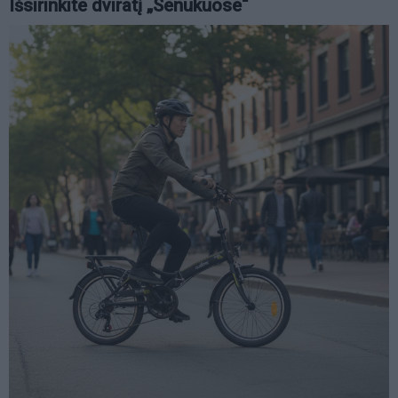
Išsirinkite dviratį „Senukuose“