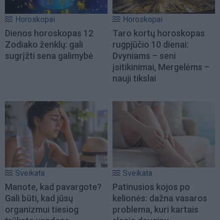
Horoskopai
Horoskopai
Dienos horoskopas 12
Taro kortų horoskopas
Zodiako ženklų: gali
rugpjūčio 10 dienai:
sugrįžti sena galimybė
Dvyniams – seni
įsitikinimai, Mergelėms –
nauji tikslai
Sveikata
Sveikata
Manote, kad pavargote?
Patinusios kojos po
Gali būti, kad jūsų
kelionės: dažna vasaros
organizmui tiesiog
problema, kuri kartais