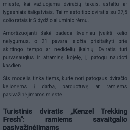
mieste, kai važiuojama dviračių takais, asfaltu ar
lygesniais šaligatviais. Tai miesto tipo dviratis su 27,5
colio ratais ir S dydžio aliuminio rėmu.
Amortizuojanti šakė padeda švelniau įveikti kelio
nelygumus, o 21 pavara leidžia prisitaikyti prie
skirtingo tempo ar nedidelių įkalnių. Dviratis turi
purvasaugius ir atraminę kojelę, jį patogu naudoti
kasdien.
Šis modelis tinka tiems, kurie nori patogaus dviračio
kelionėms į darbą, parduotuvę ar ramiems
pasivažinėjimams mieste.
Turistinis dviratis „Kenzel Trekking
Fresh“: ramiems savaitgalio
pasivažinėjimams