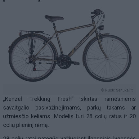
© Nuotr. Senukai.lt
„Kenzel Trekking Fresh“ skirtas ramesniems
savaitgalio pasivažinėjimams, parkų takams ar
užmiesčio keliams. Modelis turi 28 colių ratus ir 20
colių plieninį rėmą.
28 colių ratai patogūs važiuojant ilgesniais lygesnės