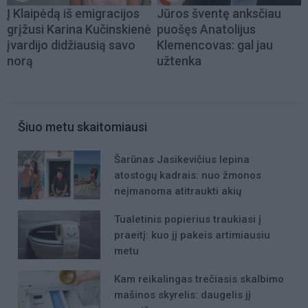
Į Klaipėdą iš emigracijos
Jūros šventę anksčiau
grįžusi Karina Kučinskienė
puošęs Anatolijus
įvardijo didžiausią savo
Klemencovas: gal jau
norą
užtenka
Šiuo metu skaitomiausi
Šarūnas Jasikevičius lepina
atostogų kadrais: nuo žmonos
neįmanoma atitraukti akių
Tualetinis popierius traukiasi į
praeitį: kuo jį pakeis artimiausiu
metu
Kam reikalingas trečiasis skalbimo
mašinos skyrelis: daugelis jį