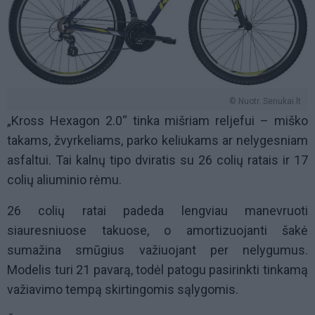
© Nuotr. Senukai.lt
„Kross Hexagon 2.0“ tinka mišriam reljefui – miško
takams, žvyrkeliams, parko keliukams ar nelygesniam
asfaltui. Tai kalnų tipo dviratis su 26 colių ratais ir 17
colių aliuminio rėmu.
26 colių ratai padeda lengviau manevruoti
siauresniuose takuose, o amortizuojanti šakė
sumažina smūgius važiuojant per nelygumus.
Modelis turi 21 pavarą, todėl patogu pasirinkti tinkamą
važiavimo tempą skirtingomis sąlygomis.