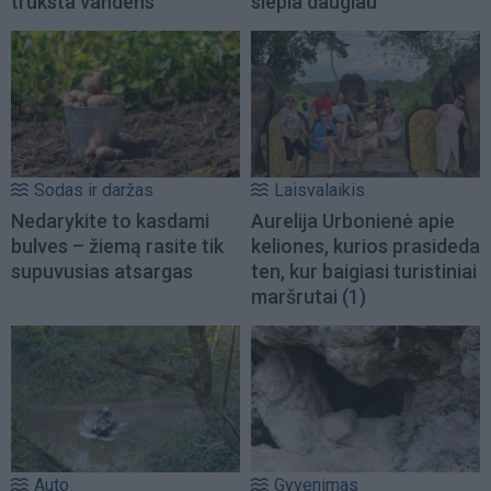
trūksta vandens
slepia daugiau
Sodas ir daržas
Laisvalaikis
Nedarykite to kasdami
Aurelija Urbonienė apie
bulves – žiemą rasite tik
keliones, kurios prasideda
supuvusias atsargas
ten, kur baigiasi turistiniai
maršrutai
(1)
Auto
Gyvenimas