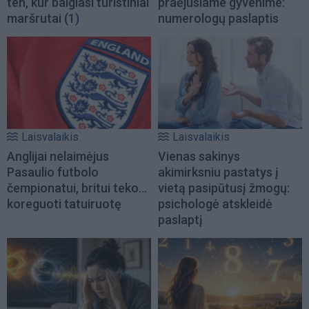
ten, kur baigiasi turistiniai
praėjusiame gyvenime:
maršrutai
(1)
numerologų paslaptis
Laisvalaikis
Laisvalaikis
Anglijai nelaimėjus
Vienas sakinys
Pasaulio futbolo
akimirksniu pastatys į
čempionatui, britui teko...
vietą pasipūtusį žmogų:
koreguoti tatuiruotę
psichologė atskleidė
paslaptį