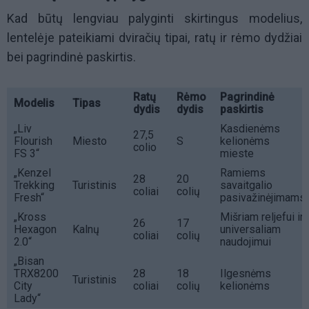
Kad būtų lengviau palyginti skirtingus modelius,
lentelėje pateikiami dviračių tipai, ratų ir rėmo dydžiai
bei pagrindinė paskirtis.
Ratų
Rėmo
Pagrindinė
Modelis
Tipas
dydis
dydis
paskirtis
„Liv
Kasdienėms
27,5
Flourish
Miesto
S
kelionėms
colio
FS 3“
mieste
„Kenzel
Ramiems
28
20
Trekking
Turistinis
savaitgalio
coliai
colių
Fresh“
pasivažinėjimams
„Kross
Mišriam reljefui ir
26
17
Hexagon
Kalnų
universaliam
coliai
colių
2.0“
naudojimui
„Bisan
TRX8200
28
18
Ilgesnėms
Turistinis
City
coliai
colių
kelionėms
Lady“