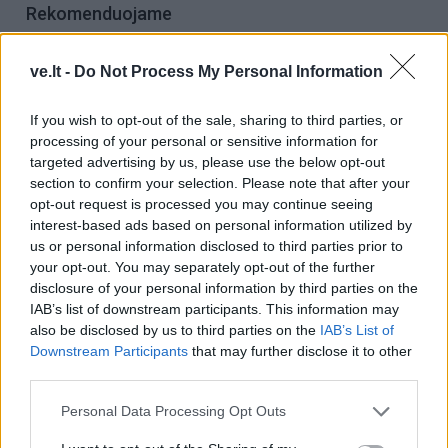
Rekomenduojame
Pensijų pinigai - naudotiems
ve.lt -
Do Not Process My Personal Information
automobiliams
If you wish to opt-out of the sale, sharing to third parties, or
processing of your personal or sensitive information for
Namai žmonėms su psichikos ir
targeted advertising by us, please use the below opt-out
intelekto negalia - ir pietinėje
section to confirm your selection. Please note that after your
miesto dalyje
opt-out request is processed you may continue seeing
interest-based ads based on personal information utilized by
Kas tas paslaptingas jaunuolis,
us or personal information disclosed to third parties prior to
rytais stovintis ant tilto?
your opt-out. You may separately opt-out of the further
disclosure of your personal information by third parties on the
IAB’s list of downstream participants. This information may
also be disclosed by us to third parties on the
IAB’s List of
Downstream Participants
that may further disclose it to other
third parties.
Kuris dviratis tinka jūsų važiavimo įpročiams?
Personal Data Processing Opt Outs
Kasdienėms kelionėms mieste verta rinktis patogų