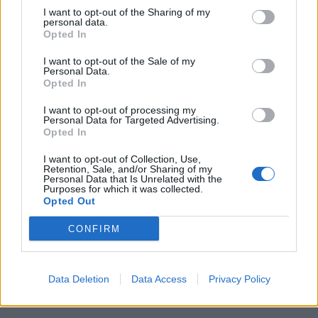
Laisvalaikis
Laisvalaikis
I want to opt-out of the Sharing of my
Sužinokite pagal savo
Anglijai nelaimėjus
personal data.
Opted In
gimimo datą, kas buvote
Pasaulio futbolo
praėjusiame gyvenime:
čempionatui, britui teko...
I want to opt-out of the Sale of my
numerologų paslaptis
koreguoti tatuiruotę
Personal Data.
Opted In
I want to opt-out of processing my
Personal Data for Targeted Advertising.
Opted In
I want to opt-out of Collection, Use,
Retention, Sale, and/or Sharing of my
Personal Data that Is Unrelated with the
Purposes for which it was collected.
Laisvalaikis
Laisvalaikis
Opted Out
Vienas sakinys
Žemę užklups magnetinė
akimirksniu pastatys į
audra: nauja prognozė
(3)
CONFIRM
vietą pasipūtusį žmogų:
psichologė atskleidė
paslaptį
Data Deletion
Data Access
Privacy Policy