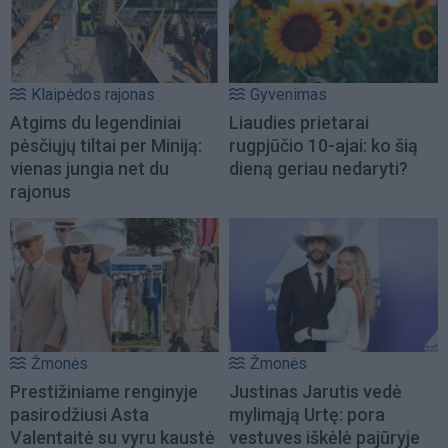
Klaipėdos rajonas
Gyvenimas
Atgims du legendiniai
Liaudies prietarai
pėsčiųjų tiltai per Miniją:
rugpjūčio 10-ajai: ko šią
vienas jungia net du
dieną geriau nedaryti?
rajonus
Žmonės
Žmonės
Prestižiniame renginyje
Justinas Jarutis vedė
pasirodžiusi Asta
mylimąją Urtę: pora
Valentaitė su vyru kaustė
vestuves iškėlė pajūryje