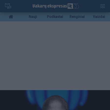
Pereiti
į
pagrindinį
Mobile
Nauji
Podkastai
Renginiai
Vaizdai
turinį
menu
bottom