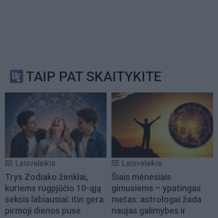
TAIP PAT SKAITYKITE
Laisvalaikis
Laisvalaikis
Trys Zodiako ženklai,
Šiais mėnesiais
kuriems rugpjūčio 10-ąją
gimusiems – ypatingas
seksis labiausiai: itin gera
metas: astrologai žada
pirmoji dienos pusė
naujas galimybes ir