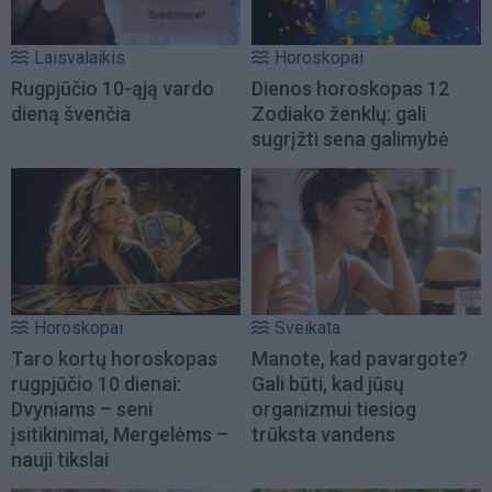
Laisvalaikis
Horoskopai
Rugpjūčio 10-ąją vardo
Dienos horoskopas 12
dieną švenčia
Zodiako ženklų: gali
sugrįžti sena galimybė
Horoskopai
Sveikata
Taro kortų horoskopas
Manote, kad pavargote?
rugpjūčio 10 dienai:
Gali būti, kad jūsų
Dvyniams – seni
organizmui tiesiog
įsitikinimai, Mergelėms –
trūksta vandens
nauji tikslai