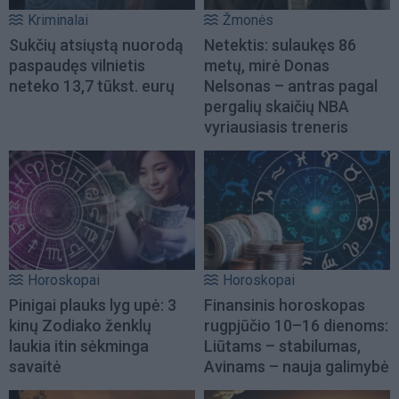
Kriminalai
Žmonės
Sukčių atsiųstą nuorodą
Netektis: sulaukęs 86
paspaudęs vilnietis
metų, mirė Donas
neteko 13,7 tūkst. eurų
Nelsonas – antras pagal
pergalių skaičių NBA
vyriausiasis treneris
Horoskopai
Horoskopai
Pinigai plauks lyg upė: 3
Finansinis horoskopas
kinų Zodiako ženklų
rugpjūčio 10–16 dienoms:
laukia itin sėkminga
Liūtams – stabilumas,
savaitė
Avinams – nauja galimybė