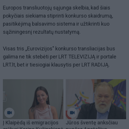
Europos transliuotojų sąjunga skelbia, kad šiais
pokyčiais siekiama stiprinti konkurso skaidrumą,
pasitikėjimą balsavimo sistema ir užtikrinti kuo
sąžiningesnį rezultatų nustatymą.
Visas tris „Eurovizijos" konkurso transliacijas bus
galima ne tik stebėti per LRT TELEVIZIJĄ ir portale
LRT.lt, bet ir tiesiogiai klausytis per LRT RADIJĄ.
Į Klaipėdą iš emigracijos
Jūros šventę anksčiau