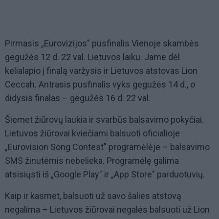
Pirmasis „Eurovizijos" pusfinalis Vienoje skambės
gegužės 12 d. 22 val. Lietuvos laiku. Jame dėl
kelialapio į finalą varžysis ir Lietuvos atstovas Lion
Ceccah. Antrasis pusfinalis vyks gegužės 14 d., o
didysis finalas – gegužės 16 d. 22 val.
Šiemet žiūrovų laukia ir svarbūs balsavimo pokyčiai.
Lietuvos žiūrovai kviečiami balsuoti oficialioje
„Eurovision Song Contest" programėlėje – balsavimo
SMS žinutėmis nebelieka. Programėlę galima
atsisiųsti iš „Google Play" ir „App Store" parduotuvių.
Kaip ir kasmet, balsuoti už savo šalies atstovą
negalima – Lietuvos žiūrovai negalės balsuoti už Lion