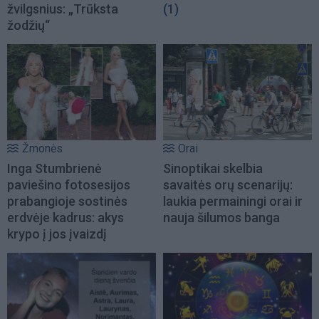
žvilgsnius: „Trūksta
(1)
žodžių“
Žmonės
Orai
Inga Stumbrienė
Sinoptikai skelbia
paviešino fotosesijos
savaitės orų scenarijų:
prabangioje sostinės
laukia permainingi orai ir
erdvėje kadrus: akys
nauja šilumos banga
krypo į jos įvaizdį