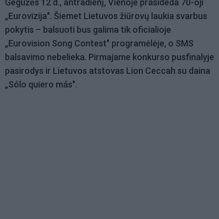
Gegužės 12 d., antradienį, Vienoje prasideda 70-oji
„Eurovizija". Šiemet Lietuvos žiūrovų laukia svarbus
pokytis – balsuoti bus galima tik oficialioje
„Eurovision Song Contest" programėlėje, o SMS
balsavimo nebelieka. Pirmajame konkurso pusfinalyje
pasirodys ir Lietuvos atstovas Lion Ceccah su daina
„Sólo quiero más".