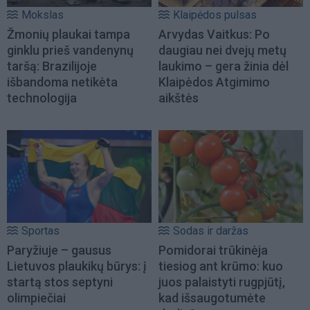
Mokslas
Klaipėdos pulsas
Žmonių plaukai tampa
Arvydas Vaitkus: Po
ginklu prieš vandenynų
daugiau nei dvejų metų
taršą: Brazilijoje
laukimo – gera žinia dėl
išbandoma netikėta
Klaipėdos Atgimimo
technologija
aikštės
Sportas
Sodas ir daržas
Paryžiuje – gausus
Pomidorai trūkinėja
Lietuvos plaukikų būrys: į
tiesiog ant krūmo: kuo
startą stos septyni
juos palaistyti rugpjūtį,
olimpiečiai
kad išsaugotumėte