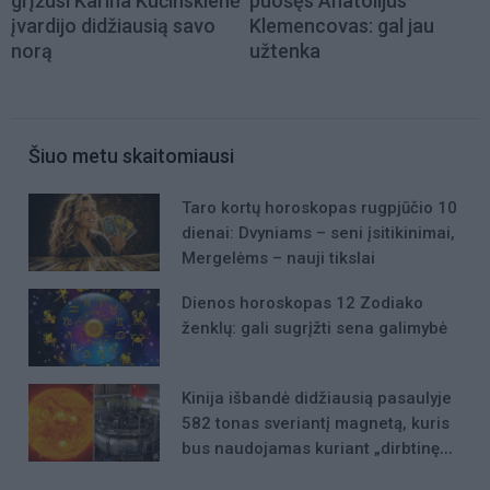
grįžusi Karina Kučinskienė
puošęs Anatolijus
įvardijo didžiausią savo
Klemencovas: gal jau
norą
užtenka
Šiuo metu skaitomiausi
Taro kortų horoskopas rugpjūčio 10
dienai: Dvyniams – seni įsitikinimai,
Mergelėms – nauji tikslai
Dienos horoskopas 12 Zodiako
ženklų: gali sugrįžti sena galimybė
Kinija išbandė didžiausią pasaulyje
582 tonas sveriantį magnetą, kuris
bus naudojamas kuriant „dirbtinę
Saulę“