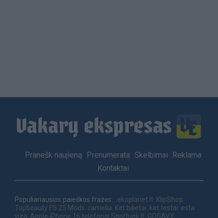
Load
More
Footer
Pranešk naujieną
Prenumerata
Skelbimai
Reklama
menu
Kontaktai
Populiariausios paieškos frazės:
ekoplanet.lt
KlipShop
Topbeauty
FS 25 Mods
camelia
Ket bilietai
ket testai
esta
viza
Apple iPhone 16 telefonai
Sportuok.lt
GOSAVY