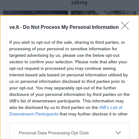
sėkmę
ve.lt -
Do Not Process My Personal Information
If you wish to opt-out of the sale, sharing to third parties, or
processing of your personal or sensitive information for
targeted advertising by us, please use the below opt-out
Laisvalaikis
Laisvalaikis
section to confirm your selection. Please note that after your
Rugpjūčio 10-ąją vardo
Aurelija Urbonienė apie
opt-out request is processed you may continue seeing
dieną švenčia
keliones, kurios prasideda
interest-based ads based on personal information utilized by
ten, kur baigiasi turistiniai
us or personal information disclosed to third parties prior to
maršrutai
(2)
your opt-out. You may separately opt-out of the further
disclosure of your personal information by third parties on the
IAB’s list of downstream participants. This information may
also be disclosed by us to third parties on the
IAB’s List of
Downstream Participants
that may further disclose it to other
third parties.
Personal Data Processing Opt Outs