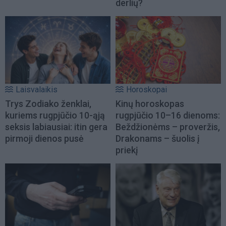
derlių?
Laisvalaikis
Horoskopai
Trys Zodiako ženklai,
Kinų horoskopas
kuriems rugpjūčio 10-ąją
rugpjūčio 10–16 dienoms:
seksis labiausiai: itin gera
Beždžionėms – proveržis,
pirmoji dienos pusė
Drakonams – šuolis į
priekį