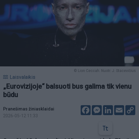
© Lion Ceccah. Nuotr. J. Stacevičius
Laisvalaikis
„Eurovizijoje“ balsuoti bus galima tik vienu
būdu
Facebook
Messenger
LinkedIn
Email
C
Pranešimas žiniasklaidai
L
2026-05-12 11:33