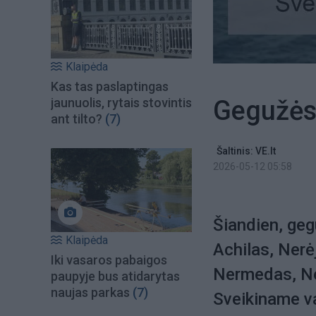
Klaipėda
Kas tas paslaptingas
Gegužės 
jaunuolis, rytais stovintis
ant tilto?
(7)
Šaltinis: VE.lt
2026-05-12 05:58
Šiandien, geg
Klaipėda
Achilas, Nerė
Iki vasaros pabaigos
Nermedas, Ner
paupyje bus atidarytas
naujas parkas
(7)
Sveikiname v