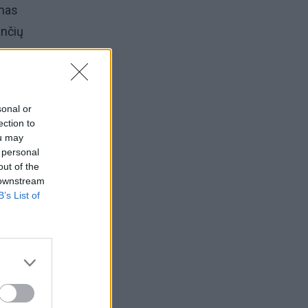
amas
ančių
a,
sonal or
ection to
ou may
 personal
out of the
 downstream
siog
B’s List of
ogijoje