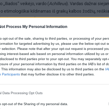
 „Iliados“ veikėjo, vardo (
Achilleus
). Vardas dažnai siej
 o etimologiškai kildinamas iš graikų kalbos žodžių, reiški
ir „žmones, tautą“.
Not Process My Personal Information
ėl Trojos karo herojaus Achilo. Asocijuojasi su jėga, drąs
to opt-out of the sale, sharing to third parties, or processing of your per
u silpnąja vieta (Achilo kulnas).
formation for targeted advertising by us, please use the below opt-out s
r selection. Please note that after your opt-out request is processed y
eing interest-based ads based on personal information utilized by us or
disclosed to third parties prior to your opt-out. You may separately opt-
losure of your personal information by third parties on the IAB’s list of
škas vardas, reiškiantis „drėgnas“, „vandeningas“ arba tie
. This information may also be disclosed by us to third parties on the
IA
Participants
that may further disclose it to other third parties.
graikiško žodžio
neros
, reiškiančio „vanduo“). Graikų mitol
 senis, Nereidų tėvas, simbolizuojantis ramią jūrą.
l Data Processing Opt Outs
o opt-out of the Sharing of my personal data.