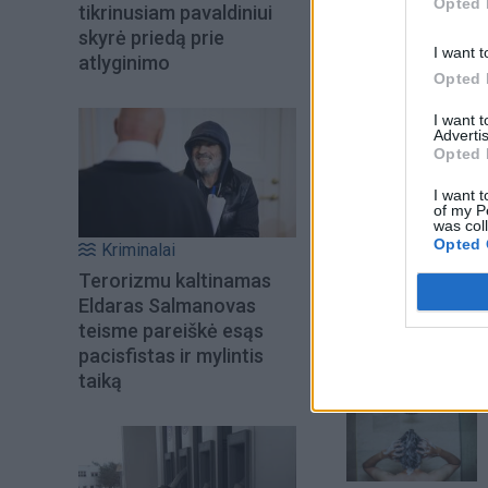
Opted 
tikrinusiam pavaldiniui
skyrė priedą prie
I want t
atlyginimo
Opted 
I want 
Advertis
Opted 
I want t
of my P
was col
Opted 
Kriminalai
Šiuo metu skait
Terorizmu kaltinamas
Eldaras Salmanovas
teisme pareiškė esąs
pacisfistas ir mylintis
taiką