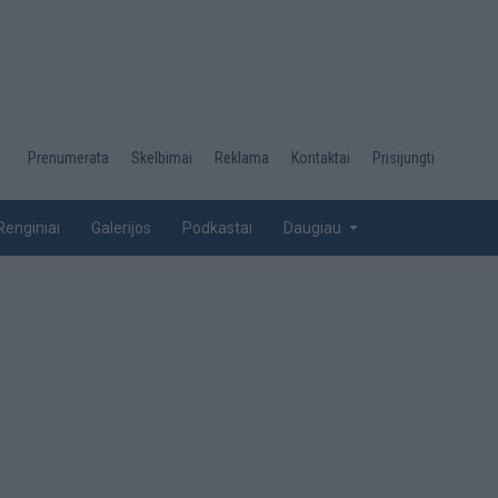
Desktop
Prenumerata
Skelbimai
Reklama
Kontaktai
Prisijungti
menu
top
Renginiai
Galerijos
Podkastai
Daugiau