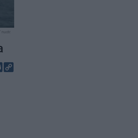
 nuotr.
a
er
kedIn
Email
Copy
Link