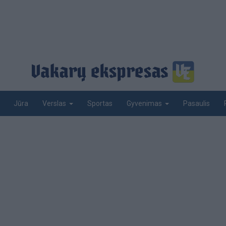
Jūra
Sportas
Pasaulis
Verslas
Gyvenimas