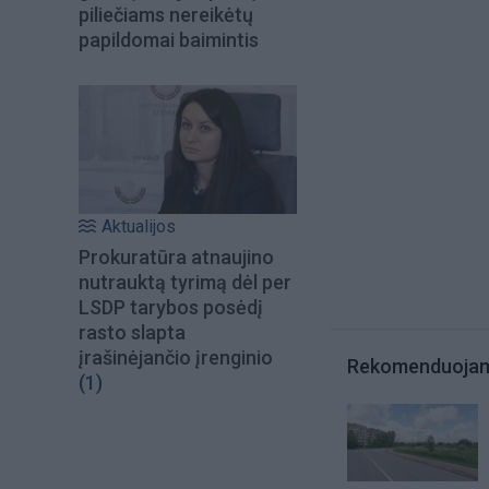
piliečiams nereikėtų
papildomai baimintis
Aktualijos
Prokuratūra atnaujino
nutrauktą tyrimą dėl per
LSDP tarybos posėdį
rasto slapta
įrašinėjančio įrenginio
Rekomenduoja
(1)