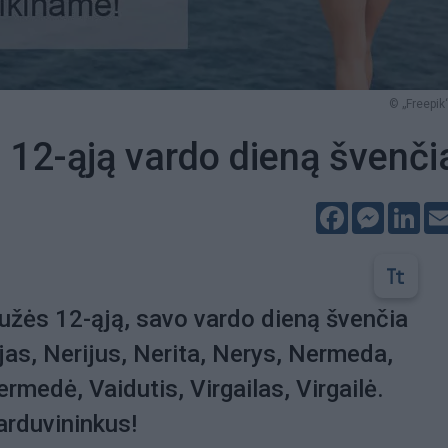
© „Freepik“
12-ąją vardo dieną švenči
Facebook
Messeng
Lin
užės 12-ąją, savo vardo dieną švenčia
jas, Nerijus, Nerita, Nerys, Nermeda,
medė, Vaidutis, Virgailas, Virgailė.
arduvininkus!