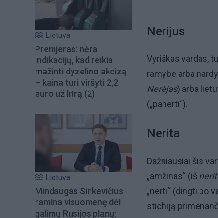
Nerijus
Lietuva
Premjeras: nėra
Vyriškas vardas, tu
indikacijų, kad reikia
mažinti dyzelino akcizą
ramybe arba nardym
– kaina turi viršyti 2,2
Nerėjas
) arba liet
euro už litrą
(2)
(„panerti“).
Nerita
Dažniausiai šis var
„amžinas“ (iš
neri
Lietuva
Mindaugas Sinkevičius
„nerti“ (dingti po 
ramina visuomenę dėl
stichiją primenanč
galimų Rusijos planų: