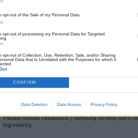
In
o opt-out of the Sale of my Personal Data.
In
to opt-out of processing my Personal Data for Targeted
ing.
In
o opt-out of Collection, Use, Retention, Sale, and/or Sharing
ersonal Data that Is Unrelated with the Purposes for which it
lected.
Out
omiausi
CONFIRM
Aiškiaregės pranašystė: numatė katastrofišką karo
pabaigą Ukrainoje
Data Deletion
Data Access
Privacy Policy
Plaukai mažiau riebaluosis: į šampūną tereikia įberti v
ingredientą