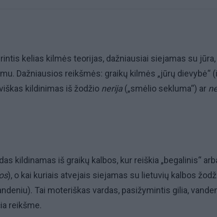
rintis kelias kilmės teorijas, dažniausiai siejamas su jūra,
u. Dažniausios reikšmės: graikų kilmės „jūrų dievybė“ (
uviškas kildinimas iš žodžio
nerija
(„smėlio sekluma“) ar
ne
das kildinamas iš graikų kalbos, kur reiškia „begalinis“ arb
tos
), o kai kuriais atvejais siejamas su lietuvių kalbos žodž
vandeniu). Tai moteriškas vardas, pasižymintis gilia, vande
ia reikšme.