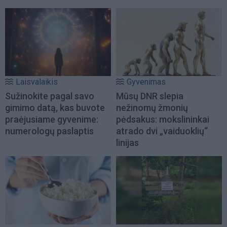
Laisvalaikis
Gyvenimas
Sužinokite pagal savo
Mūsų DNR slepia
gimimo datą, kas buvote
nežinomų žmonių
praėjusiame gyvenime:
pėdsakus: mokslininkai
numerologų paslaptis
atrado dvi „vaiduoklių“
linijas