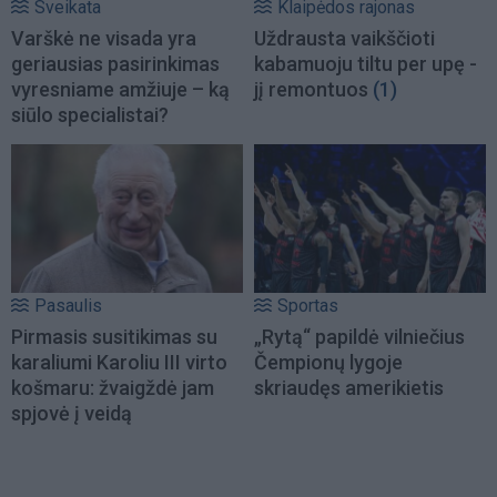
Sveikata
Klaipėdos rajonas
Varškė ne visada yra
Uždrausta vaikščioti
geriausias pasirinkimas
kabamuoju tiltu per upę -
vyresniame amžiuje – ką
jį remontuos
(1)
siūlo specialistai?
Pasaulis
Sportas
Pirmasis susitikimas su
„Rytą“ papildė vilniečius
karaliumi Karoliu III virto
Čempionų lygoje
košmaru: žvaigždė jam
skriaudęs amerikietis
spjovė į veidą