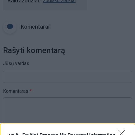
Raktažodžiai
zodiako ženklai
Komentarai
Rašyti komentarą
Jūsų vardas
Komentaras