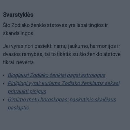
Svarstyklės
Šio Zodiako ženklo atstovės yra labai tingios ir
skandalingos.
Jei vyras nori pasiekti namų jaukumo, harmonijos ir
dvasios ramybės, tai to tikėtis su šio ženklo atstove
tikrai neverta.
Blogiausi Zodiako ženklai pagal astrologus
Pinigingi vyrai: kuriems Zodiako ženklams sekasi
pritraukti pinigus
Gimimo metų horoskopas: paskutinio skaičiaus
paslaptis