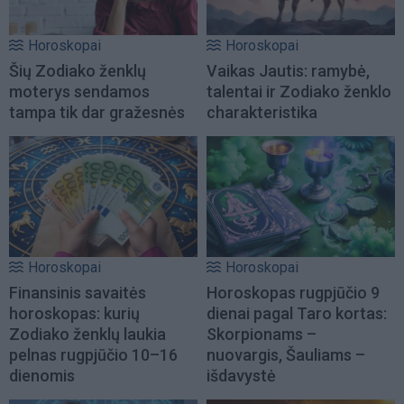
Horoskopai
Horoskopai
Šių Zodiako ženklų
Vaikas Jautis: ramybė,
moterys sendamos
talentai ir Zodiako ženklo
tampa tik dar gražesnės
charakteristika
Horoskopai
Horoskopai
Finansinis savaitės
Horoskopas rugpjūčio 9
horoskopas: kurių
dienai pagal Taro kortas:
Zodiako ženklų laukia
Skorpionams –
pelnas rugpjūčio 10–16
nuovargis, Šauliams –
dienomis
išdavystė