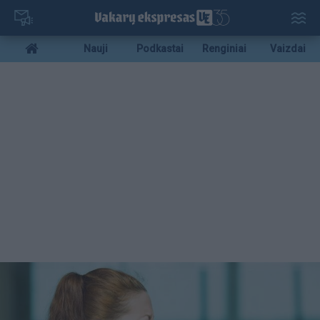
Pereiti
į
pagrindinį
Mobile
Nauji
Podkastai
Renginiai
Vaizdai
turinį
menu
bottom