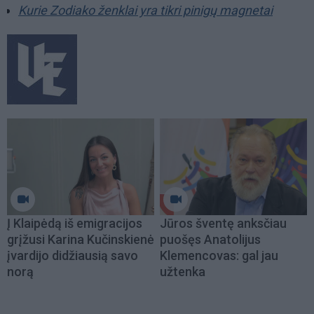
Kurie Zodiako ženklai yra tikri pinigų magnetai
Į Klaipėdą iš emigracijos
Jūros šventę anksčiau
grįžusi Karina Kučinskienė
puošęs Anatolijus
įvardijo didžiausią savo
Klemencovas: gal jau
norą
užtenka