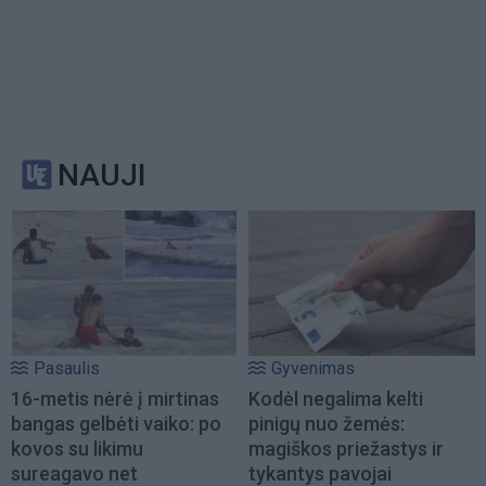
NAUJI
Pasaulis
Gyvenimas
16-metis nėrė į mirtinas
Kodėl negalima kelti
bangas gelbėti vaiko: po
pinigų nuo žemės:
kovos su likimu
magiškos priežastys ir
sureagavo net
tykantys pavojai