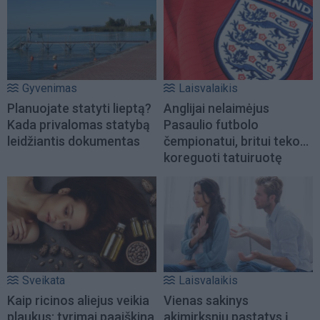
Gyvenimas
Laisvalaikis
Planuojate statyti lieptą?
Anglijai nelaimėjus
Kada privalomas statybą
Pasaulio futbolo
leidžiantis dokumentas
čempionatui, britui teko...
koreguoti tatuiruotę
Sveikata
Laisvalaikis
Kaip ricinos aliejus veikia
Vienas sakinys
plaukus: tyrimai paaiškina
akimirksniu pastatys į