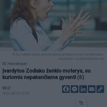
© Šių Zodiako ženklų atstovai dažnai ginčijasi su savo kambariokais /
Nuotrauka - ua.depositphotos.com
Horoskopai
Įvardytos Zodiako ženklo moterys, su
kuriomis nepakenčiama gyventi
(6)
Facebook
Messenger
LinkedIn
Email
C
VE.LT
L
2025-08-23 19:50