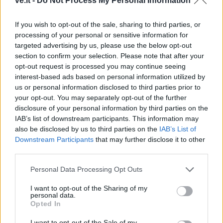
ve.lt -
Do Not Process My Personal Information
If you wish to opt-out of the sale, sharing to third parties, or
This site is protected by
processing of your personal or sensitive information for
Sutinku su
taisyklėmis
reCAPTCHA and the Google
targeted advertising by us, please use the below opt-out
Privacy Policy
and
Terms of
section to confirm your selection. Please note that after your
opt-out request is processed you may continue seeing
Service
apply.
interest-based ads based on personal information utilized by
us or personal information disclosed to third parties prior to
your opt-out. You may separately opt-out of the further
disclosure of your personal information by third parties on the
IAB’s list of downstream participants. This information may
also be disclosed by us to third parties on the
IAB’s List of
Downstream Participants
that may further disclose it to other
third parties.
Personal Data Processing Opt Outs
I want to opt-out of the Sharing of my
personal data.
Opted In
I want to opt-out of the Sale of my