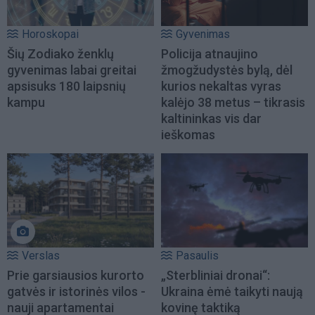
Horoskopai
Gyvenimas
Šių Zodiako ženklų
Policija atnaujino
gyvenimas labai greitai
žmogžudystės bylą, dėl
apsisuks 180 laipsnių
kurios nekaltas vyras
kampu
kalėjo 38 metus – tikrasis
kaltininkas vis dar
ieškomas
Verslas
Pasaulis
Prie garsiausios kurorto
„Sterbliniai dronai“:
gatvės ir istorinės vilos -
Ukraina ėmė taikyti naują
nauji apartamentai
kovinę taktiką