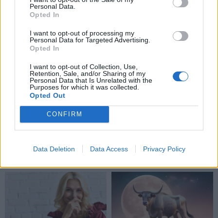
Personal Data.
Opted In
TAIP PAT SKAITYKITE
I want to opt-out of processing my
Personal Data for Targeted Advertising.
Opted In
I want to opt-out of Collection, Use,
Retention, Sale, and/or Sharing of my
Personal Data that Is Unrelated with the
Purposes for which it was collected.
Opted Out
Horoskopai
Horoskopai
CONFIRM
Trijų Zodiako ženklų
Šių Zodiako ženklų
atstovai jau tuoj
gyvenimas labai greitai
atsisveikins su vienatve ir
apsisuks 180 laipsnių
Data Deletion
Data Access
Privacy Policy
sutiks meilę
kampu