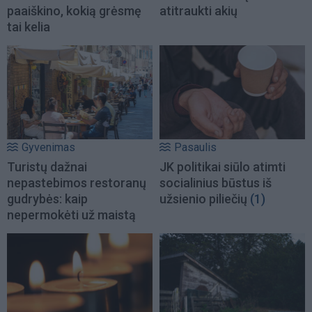
paaiškino, kokią grėsmę
atitraukti akių
tai kelia
Gyvenimas
Pasaulis
Turistų dažnai
JK politikai siūlo atimti
nepastebimos restoranų
socialinius būstus iš
gudrybės: kaip
užsienio piliečių
(1)
nepermokėti už maistą