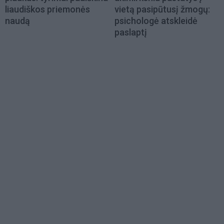
liaudiškos priemonės
vietą pasipūtusį žmogų:
naudą
psichologė atskleidė
paslaptį
Load
More