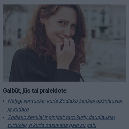
Galbūt, jūs tai praleidote:
Nelygi santuoka: kurie Zodiako ženklai dažniausiai
ją sudaro
Zodiako ženklai ir pinigai: tarp kurių daugiausiai
turtuolių, o kurie nesuveda galo su galu