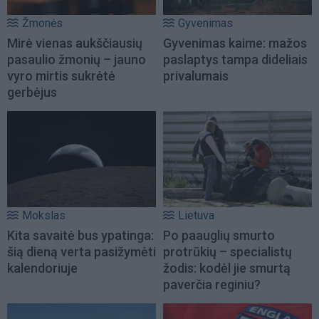
Žmonės
Gyvenimas
Mirė vienas aukščiausių
Gyvenimas kaime: mažos
pasaulio žmonių – jauno
paslaptys tampa dideliais
vyro mirtis sukrėtė
privalumais
gerbėjus
Mokslas
Lietuva
Kita savaitė bus ypatinga:
Po paauglių smurto
šią dieną verta pasižymėti
protrūkių – specialistų
kalendoriuje
žodis: kodėl jie smurtą
paverčia reginiu?