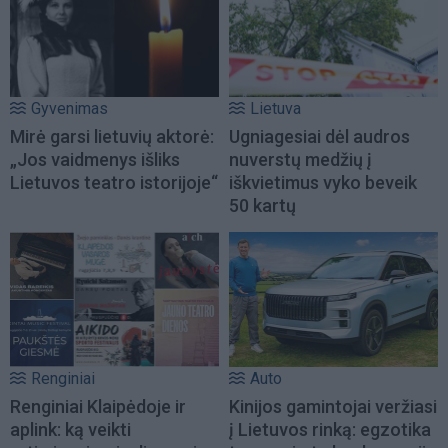
Gyvenimas
Lietuva
Mirė garsi lietuvių aktorė:
Ugniagesiai dėl audros
„Jos vaidmenys išliks
nuverstų medžių į
Lietuvos teatro istorijoje“
iškvietimus vyko beveik
50 kartų
Renginiai
Auto
Renginiai Klaipėdoje ir
Kinijos gamintojai veržiasi
aplink: ką veikti
į Lietuvos rinką: egzotika