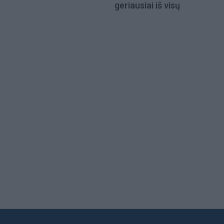
geriausiai iš visų
Load
More