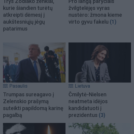
Trys Zodiako ženklai,
Pro langą paryčiais
kurie šiandien turėtų
žvilgtelėjęs vyras
atkreipti dėmesį į
nustėro: žmona kieme
aukštesniųjų jėgų
virto gyvu fakelu
(1)
patarimus
Pasaulis
Lietuva
Trumpas sureagavo į
Čmilytė-Nielsen
Zelenskio prašymą
neatmeta idėjos
suteikti papildomą karinę
kandidatuoti į
pagalbą
prezidentus
(3)