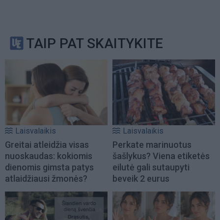
TAIP PAT SKAITYKITE
Laisvalaikis
Laisvalaikis
Greitai atleidžia visas
Perkate marinuotus
nuoskaudas: kokiomis
šašlykus? Viena etiketės
dienomis gimsta patys
eilutė gali sutaupyti
atlaidžiausi žmonės?
beveik 2 eurus