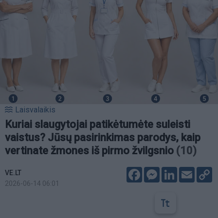
Laisvalaikis
Kuriai slaugytojai patikėtumėte suleisti
vaistus? Jūsų pasirinkimas parodys, kaip
vertinate žmones iš pirmo žvilgsnio
(10)
Facebook
Messenger
LinkedIn
Email
C
VE.LT
L
2026-06-14 06:01