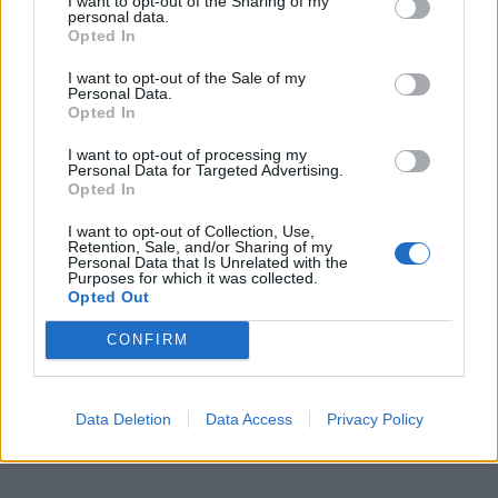
I want to opt-out of the Sharing of my
personal data.
Opted In
I want to opt-out of the Sale of my
Šiuo metu skaitomiausi
Personal Data.
Opted In
Kraupi avarija prie Vilniaus atėmė
I want to opt-out of processing my
tris brangiausius žmones: pranešė,
Personal Data for Targeted Advertising.
kaip bus atsisveikinama su
Opted In
mergaite, jos mama ir močiute
Dienos horoskopas 12 Zodiako
I want to opt-out of Collection, Use,
Retention, Sale, and/or Sharing of my
ženklų: gali būti lengviau nutraukti
Personal Data that Is Unrelated with the
Purposes for which it was collected.
tai, kas nebeveikia
Opted Out
Pelių ir žiurkių baubas: kas
CONFIRM
graužikus gąsdina labiau nei
nuodai
Data Deletion
Data Access
Privacy Policy