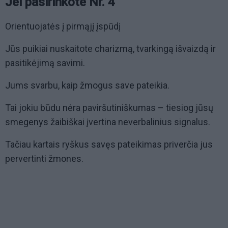
Jei pasirinkote Nr. 4
Orientuojatės į pirmąjį įspūdį
Jūs puikiai nuskaitote charizmą, tvarkingą išvaizdą ir
pasitikėjimą savimi.
Jums svarbu, kaip žmogus save pateikia.
Tai jokiu būdu nėra paviršutiniškumas – tiesiog jūsų
smegenys žaibiškai įvertina neverbalinius signalus.
Tačiau kartais ryškus savęs pateikimas priverčia jus
pervertinti žmones.