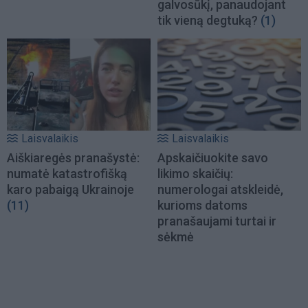
galvosūkį, panaudojant
tik vieną degtuką?
(1)
Laisvalaikis
Laisvalaikis
Aiškiaregės pranašystė:
Apskaičiuokite savo
numatė katastrofišką
likimo skaičių:
karo pabaigą Ukrainoje
numerologai atskleidė,
(11)
kurioms datoms
pranašaujami turtai ir
sėkmė