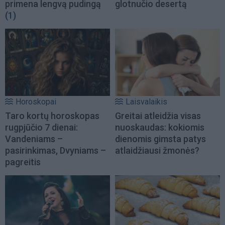
primena lengvą pudingą
glotnučio desertą
(1)
Horoskopai
Laisvalaikis
Taro kortų horoskopas
Greitai atleidžia visas
rugpjūčio 7 dienai:
nuoskaudas: kokiomis
Vandeniams –
dienomis gimsta patys
pasirinkimas, Dvyniams –
atlaidžiausi žmonės?
pagreitis