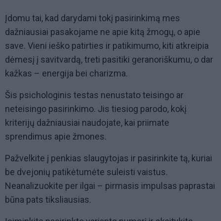
Įdomu tai, kad darydami tokį pasirinkimą mes
dažniausiai pasakojame ne apie kitą žmogų, o apie
save. Vieni ieško patirties ir patikimumo, kiti atkreipia
dėmesį į savitvardą, treti pasitiki geranoriškumu, o dar
kažkas – energija bei charizma.
Šis psichologinis testas nenustato teisingo ar
neteisingo pasirinkimo. Jis tiesiog parodo, kokį
kriterijų dažniausiai naudojate, kai priimate
sprendimus apie žmones.
Pažvelkite į penkias slaugytojas ir pasirinkite tą, kuriai
be dvejonių patikėtumėte suleisti vaistus.
Neanalizuokite per ilgai – pirmasis impulsas paprastai
būna pats tiksliausias.