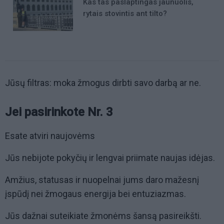
Kas tas paslaptingas jaunuolis,
rytais stovintis ant tilto?
Jūsų filtras: moka žmogus dirbti savo darbą ar ne.
Jei pasirinkote Nr. 3
Esate atviri naujovėms
Jūs nebijote pokyčių ir lengvai priimate naujas idėjas.
Amžius, statusas ir nuopelnai jums daro mažesnį
įspūdį nei žmogaus energija bei entuziazmas.
Jūs dažnai suteikiate žmonėms šansą pasireikšti.