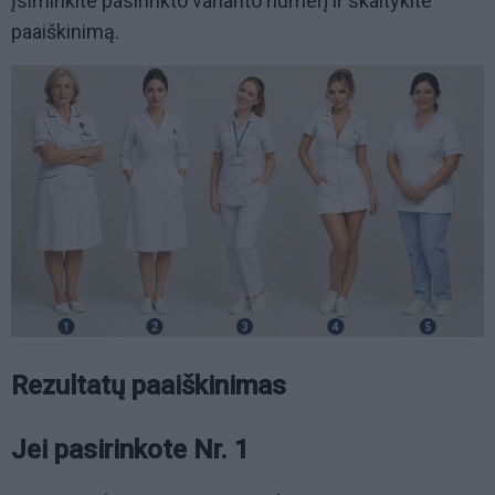
Įsiminkite pasirinkto varianto numerį ir skaitykite
paaiškinimą.
Rezultatų paaiškinimas
Jei pasirinkote Nr. 1