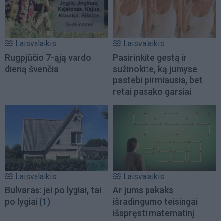
Laisvalaikis
Laisvalaikis
Rugpjūčio 7-ąją vardo
Pasirinkite gestą ir
dieną švenčia
sužinokite, ką jumyse
pastebi pirmiausia, bet
retai pasako garsiai
Laisvalaikis
Laisvalaikis
Bulvaras: jei po lygiai, tai
Ar jums pakaks
po lygiai
(1)
išradingumo teisingai
išspręsti matematinį