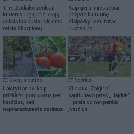
Trys Zodiako ženklai,
Kaip gerai miestiečiai
kuriems rugpjūčio 7-ąją
pažįsta kultūrinę
seksis labiausiai: visiems
Klaipėdą: rezultatas
reikia Skorpionų
nustebino
Sodas ir daržas
Sportas
Laistyti ar ne: kaip
Vilniaus „Žalgiris“
prižiūrėti pomidorus per
kapituliavo prieš „Hajduk“
karščius, kad
– praleido net penkis
neprarastumėte derliaus
įvarčius