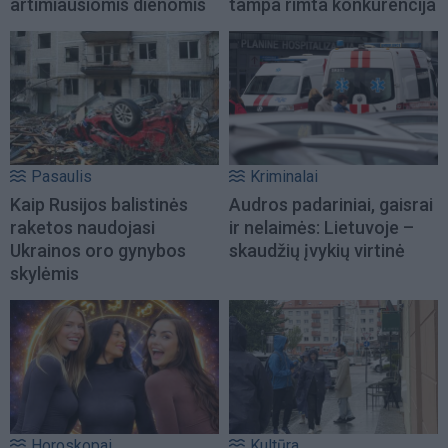
artimiausiomis dienomis
tampa rimta konkurencija
Pasaulis
Kriminalai
Kaip Rusijos balistinės
Audros padariniai, gaisrai
raketos naudojasi
ir nelaimės: Lietuvoje –
Ukrainos oro gynybos
skaudžių įvykių virtinė
skylėmis
Horoskopai
Kultūra