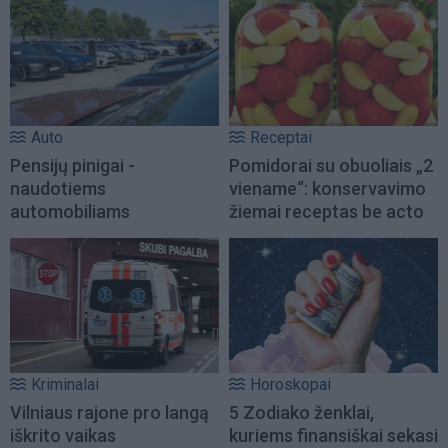
Auto
Receptai
Pensijų pinigai -
Pomidorai su obuoliais „2
naudotiems
viename“: konservavimo
automobiliams
žiemai receptas be acto
Kriminalai
Horoskopai
Vilniaus rajone pro langą
5 Zodiako ženklai,
iškrito vaikas
kuriems finansiškai sekasi