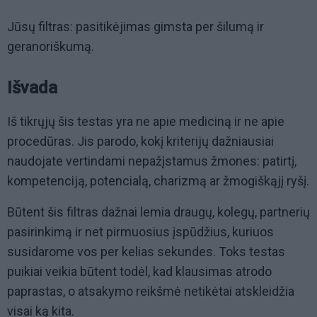
Jūsų filtras: pasitikėjimas gimsta per šilumą ir
geranoriškumą.
Išvada
Iš tikrųjų šis testas yra ne apie mediciną ir ne apie
procedūras. Jis parodo, kokį kriterijų dažniausiai
naudojate vertindami nepažįstamus žmones: patirtį,
kompetenciją, potencialą, charizmą ar žmogiškąjį ryšį.
Būtent šis filtras dažnai lemia draugų, kolegų, partnerių
pasirinkimą ir net pirmuosius įspūdžius, kuriuos
susidarome vos per kelias sekundes. Toks testas
puikiai veikia būtent todėl, kad klausimas atrodo
paprastas, o atsakymo reikšmė netikėtai atskleidžia
visai ką kita.