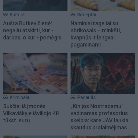
Kultūra
Receptai
Aušra Butkevičienė:
Naminiai rageliai su
negaliu atskirti, kur -
abrikosais – minkšti,
darbas, o kur - pomėgis
kvapnūs ir lengvai
pagaminami
Kriminalai
Pasaulis
Sukčiai iš įmonės
„Kinijos Nostradamu“
Vilkaviškyje išviliojo 48
vadinamas profesorius
tūkst. eurų
skelbia: kare JAV laukia
skaudus pralaimėjimas