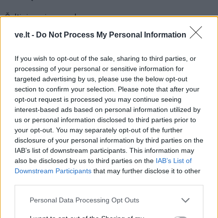
Šaltinis: mixnews.lv
ve.lt -
Do Not Process My Personal Information
If you wish to opt-out of the sale, sharing to third parties, or
processing of your personal or sensitive information for
targeted advertising by us, please use the below opt-out
section to confirm your selection. Please note that after your
opt-out request is processed you may continue seeing
interest-based ads based on personal information utilized by
us or personal information disclosed to third parties prior to
your opt-out. You may separately opt-out of the further
disclosure of your personal information by third parties on the
IAB’s list of downstream participants. This information may
also be disclosed by us to third parties on the
IAB’s List of
Downstream Participants
that may further disclose it to other
Į Klaipėdą iš emigracijos
Jūros šventę anksčiau
third parties.
grįžusi Karina Kučinskienė
puošęs Anatolijus
įvardijo didžiausią savo
Klemencovas: gal jau
Personal Data Processing Opt Outs
norą
užtenka