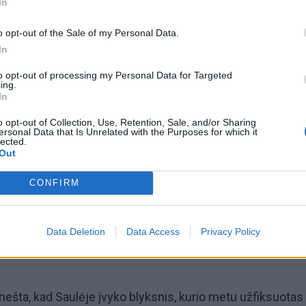
In
o opt-out of the Sale of my Personal Data.
In
to opt-out of processing my Personal Data for Targeted
ing.
In
omiausi
o opt-out of Collection, Use, Retention, Sale, and/or Sharing
ersonal Data that Is Unrelated with the Purposes for which it
lected.
Negrįžo iš Jūros šventės: artimieji laukė dvi savaites
Out
CONFIRM
Pelių ir žiurkių baubas: kas graužikus gąsdina labiau ne
nuodai
Data Deletion
Data Access
Privacy Policy
ešta, kad Saulėje įvyko blyksnis, kurio metu užfiksuotas