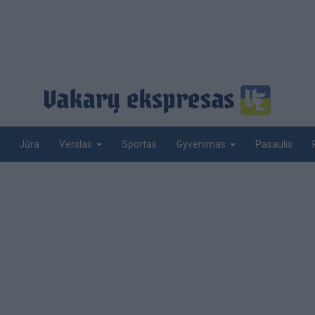
Jūra
Sportas
Pasaulis
Verslas
Gyvenimas