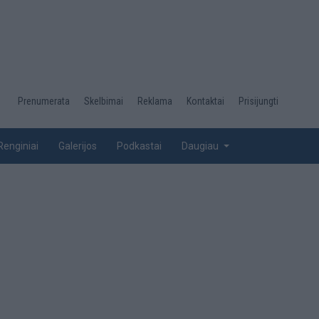
Desktop
Prenumerata
Skelbimai
Reklama
Kontaktai
Prisijungti
menu
top
Renginiai
Galerijos
Podkastai
Daugiau