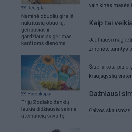
vainikinės masės 
Receptai
Naminė obuolių gira iš
Kaip tai veiki
nukritusių obuolių:
geriausias ir
gardžiausias gėrimas
Jautriausi magnet
karštoms dienoms
žmonės, turintys 
Šiuo laikotarpiu or
kraujagyslių siste
Dažniausi si
Horoskopai
Trijų Zodiako ženklų
laukia didžiausia sėkmė
Galvos skausmas i
ateinančią savaitę