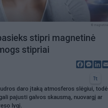
© magnetinė
pasieks stipri magnetinė
mogs stipriai
Facebook
Messeng
Lin
dros daro įtaką atmosferos slėgiui, todė
gali pajusti galvos skausmą, nuovargį ar
eso lygį.