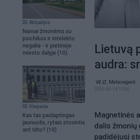
Aktualijos
Namai žmonėms su
psichikos ir intelekto
Lietuvą 
negalia - ir pietinėje
miesto dalyje
(10)
audra: s
,
Meteoagent
VE.LT
2026-05-14 10:56
Klaipėda
Magnetinės au
Kas tas paslaptingas
jaunuolis, rytais stovintis
dalis žmonių 
ant tilto?
(10)
padidėjusį str