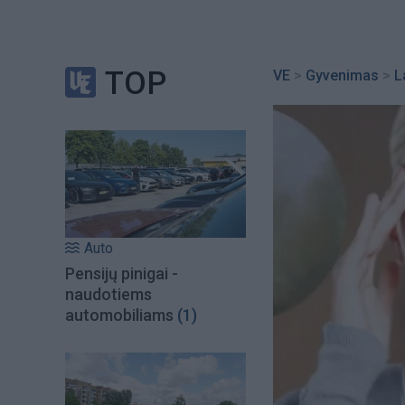
TOP
VE
>
Gyvenimas
>
L
Auto
Pensijų pinigai -
naudotiems
automobiliams
(1)