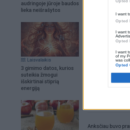
Opted 
audringoje jūroje baudos
lieka neišrašytos
I want t
Opted 
I want 
Advertis
Opted 
Šiuo metu skait
I want t
of my P
Laisvalaikis
was col
Opted 
3 gimimo datos, kurios
suteikia žmogui
išskirtinai stiprią
energiją
Anksčiau buvo pran