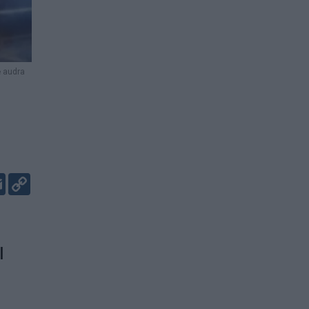
 audra
er
kedIn
Email
Copy
Link
l