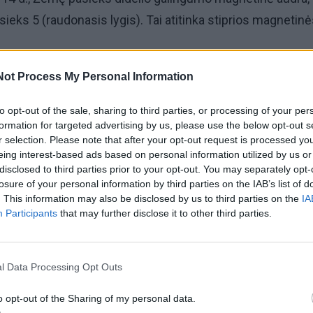
sieks 5 (raudonasis lygis). Tai atitinka stiprios magnetin
Not Process My Personal Information
gent“ duomenimis, kurie sudaromi remiantis NOAA, TESI
inių meteorologijos laboratorijų sistemomis, šiandien Lie
to opt-out of the sale, sharing to third parties, or processing of your per
 vidutinio stiprumo, 5 balų magnetinis aktyvumas.
formation for targeted advertising by us, please use the below opt-out s
r selection. Please note that after your opt-out request is processed y
eing interest-based ads based on personal information utilized by us or
žia, kad prognozė gali kisti, nes duomenys apie saulės
disclosed to third parties prior to your opt-out. You may separately opt-
mi kas tris valandas.
losure of your personal information by third parties on the IAB’s list of
. This information may also be disclosed by us to third parties on the
IA
Participants
that may further disclose it to other third parties.
l Data Processing Opt Outs
o opt-out of the Sharing of my personal data.