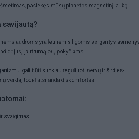
išmetimas, pasiekęs mūsų planetos magnetinį lauką.
a savijautą?
inėms audroms yra lėtinėmis ligomis sergantys asmenys
padidėjusį jautrumą orų pokyčiams.
ganizmui gali būti sunkiau reguliuoti nervų ir širdies-
mų veiklą, todėl atsiranda diskomfortas.
mptomai:
r svaigimas.