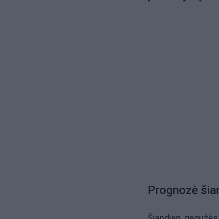
Prognozė šia
Šiandien, gegužės