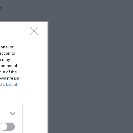
ės
S ir
tuvoje
sonal or
ection to
ou may
 personal
out of the
 downstream
B’s List of