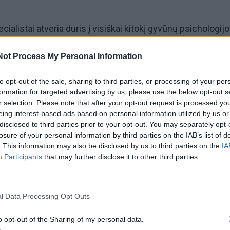
alistai atveria duris į visiškai kitokį gyvūnų psichologij
 kad mūsų naudojami auklėjimo metodai dažnai prasilenki
Not Process My Personal Information
aujasi keturkojai. Norint, kad šuo suprastų jūsų siunčiamą
tų jūsų bijoti, būtina perprasti esmines komunikacijos
to opt-out of the sale, sharing to third parties, or processing of your per
formation for targeted advertising by us, please use the below opt-out s
r selection. Please note that after your opt-out request is processed y
eing interest-based ads based on personal information utilized by us or
o, jis tiesiog nesupranta: kaip teisingai
disclosed to third parties prior to your opt-out. You may separately opt-
losure of your personal information by third parties on the IAB’s list of
gintinį
. This information may also be disclosed by us to third parties on the
IA
Participants
that may further disclose it to other third parties.
ialistai dažnai pabrėžia, kad gyvūno auklėjimas yra ne k
komunikacijos kūrimas.
l Data Processing Opt Outs
o opt-out of the Sharing of my personal data.