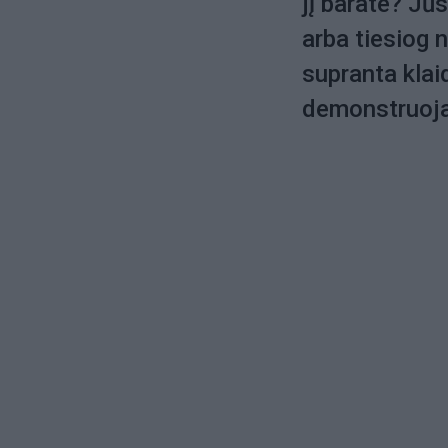
jį barate? Jūs
arba tiesiog 
supranta klai
demonstruoja