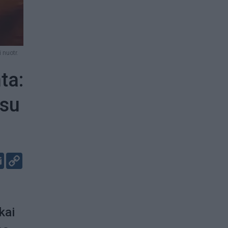
 nuotr.
ta:
 su
er
kedIn
Email
Copy
Link
kai