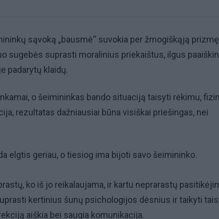
imininkų sąvoką „bausmė“ suvokia per žmogiškąją prizmę
uo sugebės suprasti moralinius priekaištus, ilgus paaišk
yje padarytų klaidų.
inkamai, o šeimininkas bando situaciją taisyti rėkimu, fizi
ija, rezultatas dažniausiai būna visiškai priešingas, nei
 elgtis geriau, o tiesiog ima bijoti savo šeimininko.
rastų, ko iš jo reikalaujama, ir kartu neprarastų pasitikėj
prasti kertinius šunų psichologijos dėsnius ir taikyti tais
rekciją aiškia bei saugia komunikacija.