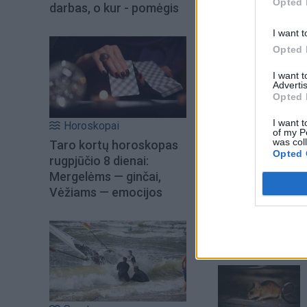
Opted 
darbas, o kur - pomėgis
I want t
Opted 
I want 
Advertis
Opted 
I want t
Horoskopai
of my P
was col
Taro kortų horoskopas
Opted 
rugpjūčio 8 dienai:
Mergelėms — ginčai,
Šiuo metu skait
Vėžiams — emocijos