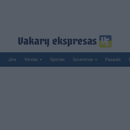
Jūra
Sportas
Pasaulis
Verslas
Gyvenimas