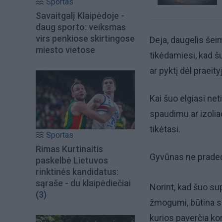
Sportas
Savaitgalį Klaipėdoje -
daug sporto: veiksmas
virs penkiose skirtingose
Deja, daugelis še
miesto vietose
tikėdamiesi, kad š
ar pyktį dėl praeit
Kai šuo elgiasi net
spaudimu ar izoliac
tikėtasi.
Sportas
Rimas Kurtinaitis
Gyvūnas ne pradeda
paskelbė Lietuvos
rinktinės kandidatus:
sąraše - du klaipėdiečiai
Norint, kad šuo sup
(3)
žmogumi, būtina su
kurios paverčia ko