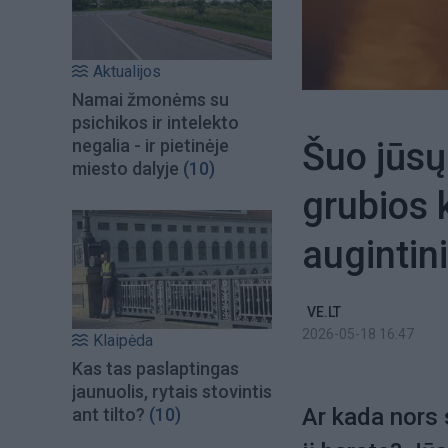
Aktualijos
Namai žmonėms su
psichikos ir intelekto
Šuo jūsų 
negalia - ir pietinėje
miesto dalyje
(10)
grubios 
augintin
VE.LT
2026-05-18 16:47
Klaipėda
Kas tas paslaptingas
jaunuolis, rytais stovintis
Ar kada nors s
ant tilto?
(10)