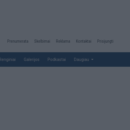
Desktop
Prenumerata
Skelbimai
Reklama
Kontaktai
Prisijungti
menu
top
Renginiai
Galerijos
Podkastai
Daugiau