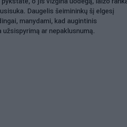
 pykstate, o jis vizgina uodegą, laižo rank
nusisuka. Daugelis šeimininkų šį elgesį
dingai, manydami, kad augintinis
 užsispyrimą ar nepaklusnumą.