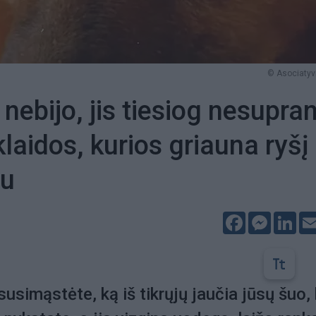
© Asociatyvi
nebijo, jis tiesiog nesupran
klaidos, kurios griauna ryšį
iu
Facebook
Messeng
Lin
usimąstėte, ką iš tikrųjų jaučia jūsų šuo, 