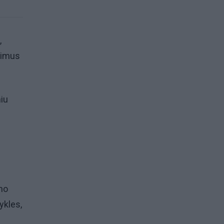
,
inimus
niu
imo
ykles,