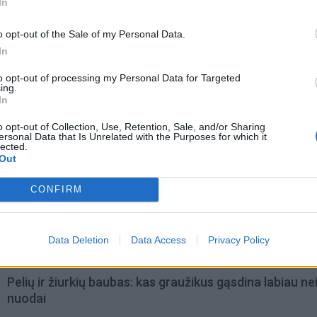
In
o opt-out of the Sale of my Personal Data.
In
to opt-out of processing my Personal Data for Targeted
ing.
In
o opt-out of Collection, Use, Retention, Sale, and/or Sharing
ersonal Data that Is Unrelated with the Purposes for which it
lected.
Out
omiausi
CONFIRM
Mirė garsi lietuvių aktorė: „Jos vaidmenys išliks Lietuv
teatro istorijoje“
Data Deletion
Data Access
Privacy Policy
Pelių ir žiurkių baubas: kas graužikus gąsdina labiau ne
nuodai