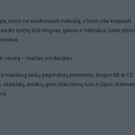
.
la, norisi ne sluoksniuoti makiažą, o leisti odai kvėpuoti.
aizdis turėtų būti lengvas, gaivus ir natūralus, todėl pilno
ereikia.
lė vasarą – mažiau yra daugiau.
ka maždaug šešių pagrindinių priemonių: lengvo BB ar CC
skaistalų, antakių gelio, blakstienų tušo ir lūpas drėkina
va.