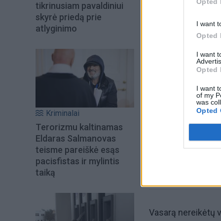
Opted 
tikrinusiam pavaldiniui
skyrė priedą prie
I want t
atlyginimo
Opted 
I want 
Advertis
Opted 
Šiuo metu skait
I want t
of my P
was col
Opted 
Kriminalai
Terorizmu kaltinamas
Eldaras Salmanovas
teisme pareiškė esąs
pacisfistas ir mylintis
taiką
Vasarą nereikėtų v