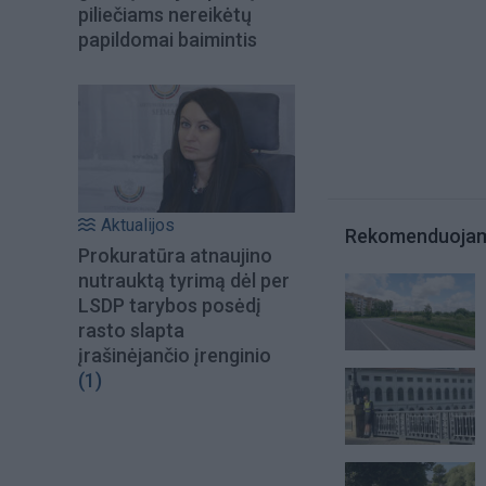
piliečiams nereikėtų
papildomai baimintis
Aktualijos
Rekomenduoja
Prokuratūra atnaujino
nutrauktą tyrimą dėl per
LSDP tarybos posėdį
rasto slapta
įrašinėjančio įrenginio
(1)