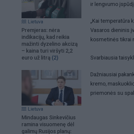
ir lengvumo įspūdį
„Kai temperatūra ky
Lietuva
Premjeras: nėra
Vasaros dieninis įv
indikacijų, kad reikia
kosmetinės tikrai n
mažinti dyzelino akcizą
– kaina turi viršyti 2,2
euro už litrą
(2)
Svarbiausia taisyk
Dažniausiai pakan
kremo, maskuoklio, 
priemonės su spal
Lietuva
Mindaugas Sinkevičius
ramina visuomenę dėl
galimų Rusijos planų: