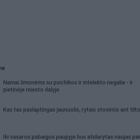
me
Namai žmonėms su psichikos ir intelekto negalia - ir
pietinėje miesto dalyje
Kas tas paslaptingas jaunuolis, rytais stovintis ant tilt
Iki vasaros pabaigos paupyje bus atidarytas naujas pa