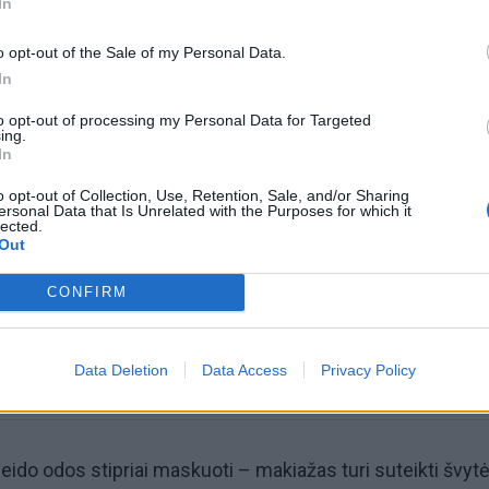
In
o opt-out of the Sale of my Personal Data.
In
to opt-out of processing my Personal Data for Targeted
ing.
In
omiausi
o opt-out of Collection, Use, Retention, Sale, and/or Sharing
ersonal Data that Is Unrelated with the Purposes for which it
lected.
Aiškiaregės pranašystė: numatė katastrofišką karo
Out
pabaigą Ukrainoje
CONFIRM
Plaukai mažiau riebaluosis: į šampūną tereikia įberti v
ingredientą
Data Deletion
Data Access
Privacy Policy
eido odos stipriai maskuoti – makiažas turi suteikti švyt