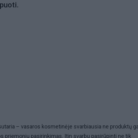
ėpuoti.
sutaria – vasaros kosmetinėje svarbiausia ne produktų g
s priemonių pasirinkimas. Itin svarbu pasirūpinti ne tik