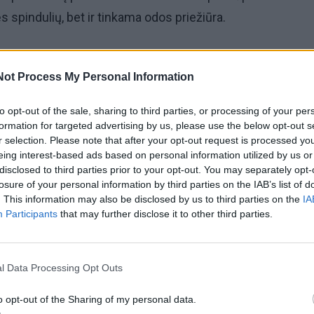
 spindulių, bet ir tinkama odos priežiūra.
usias dalykas vasarą – drėkinamasis veido kremas su SPF
Not Process My Personal Information
 odą nuo saulės žalos.
to opt-out of the sale, sharing to third parties, or processing of your per
ju rinktis lengvą BB kremą arba makiažo pagrindą maišy
formation for targeted advertising by us, please use the below opt-out s
u – taip išgaunamas natūralesnis ir gaivesnis efektas“, 
r selection. Please note that after your opt-out request is processed y
eing interest-based ads based on personal information utilized by us or
 ir Šiaulių „Akropoliuose“ veikiančių parduotuvių „Drogas“
disclosed to third parties prior to your opt-out. You may separately opt-
žo apžvalgininkė Kamilė Kanapeckaitė.
losure of your personal information by third parties on the IAB’s list of
. This information may also be disclosed by us to third parties on the
IA
Participants
that may further disclose it to other third parties.
l Data Processing Opt Outs
o opt-out of the Sharing of my personal data.