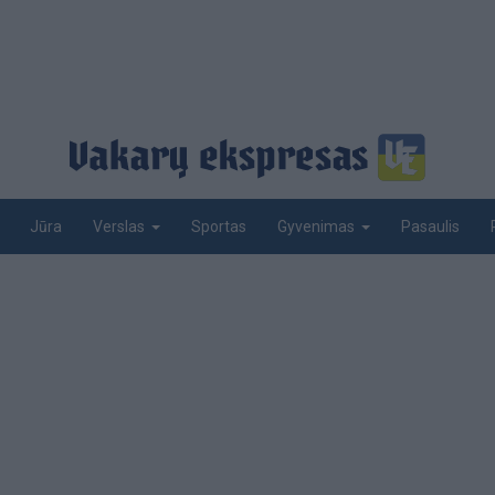
Jūra
Sportas
Pasaulis
Verslas
Gyvenimas