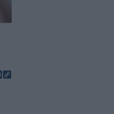
er
kedIn
Email
Copy
Link