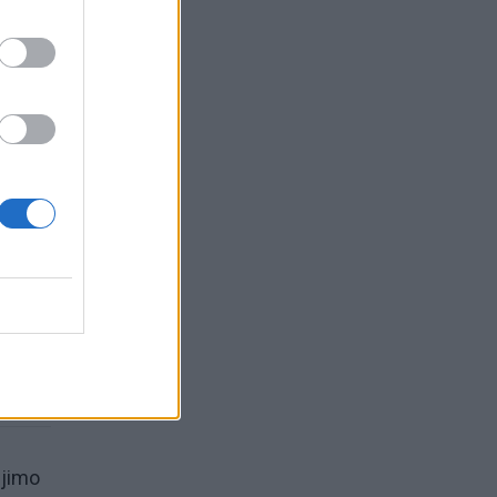
ieną
ėjimo