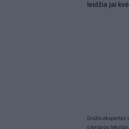
leidžia jai kv
Grožio ekspertės 
o lengvos tekstūro