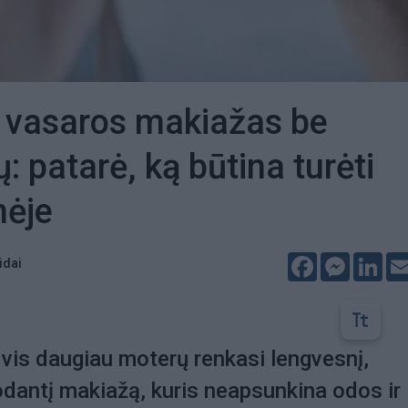
 vasaros makiažas be
: patarė, ką būtina turėti
nėje
Facebook
Messeng
Lin
idai
vis daugiau moterų renkasi lengvesnį,
rodantį makiažą, kuris neapsunkina odos ir