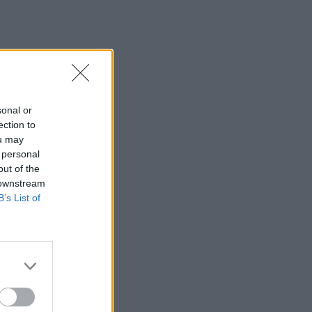
.
sonal or
ti su
ection to
– sako
ou may
 personal
out of the
 downstream
B’s List of