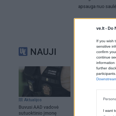
apsauga nuo saulės
„Pirmas ir svarbia
ve.lt -
Do 
Būtinai saugokime
If you wish 
Vasarą rekomenduo
sensitive in
NAUJI
įprastu veido krem
confirm you
continue se
Vilniaus, Klaipėdos
information 
ambasadorė, makia
further disc
participants
Downstream 
Persona
Aktualijos
Buvusi AAD vadovė
I want t
sutuoktinio įmonę