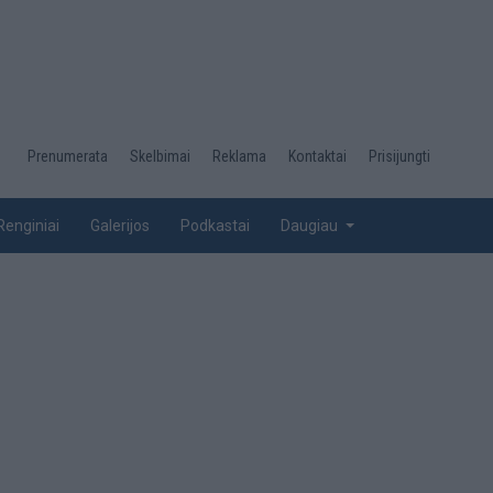
Desktop
Prenumerata
Skelbimai
Reklama
Kontaktai
Prisijungti
menu
top
Renginiai
Galerijos
Podkastai
Daugiau