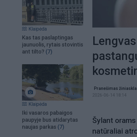
Klaipėda
Lengvas
Kas tas paslaptingas
jaunuolis, rytais stovintis
ant tilto?
(7)
pastangų
kosmeti
Pranešimas žiniaskla
2026-06-14 18:14
Klaipėda
Iki vasaros pabaigos
Šylant orams 
paupyje bus atidarytas
naujas parkas
(7)
natūraliai at