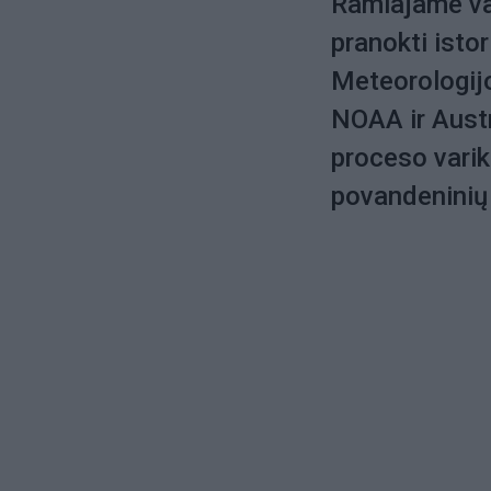
Ramiajame van
pranokti isto
Meteorologij
NOAA ir Austr
proceso varikl
povandeninių 