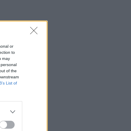
sonal or
ection to
ou may
 personal
 pat
out of the
 downstream
B’s List of
°C ar
antis