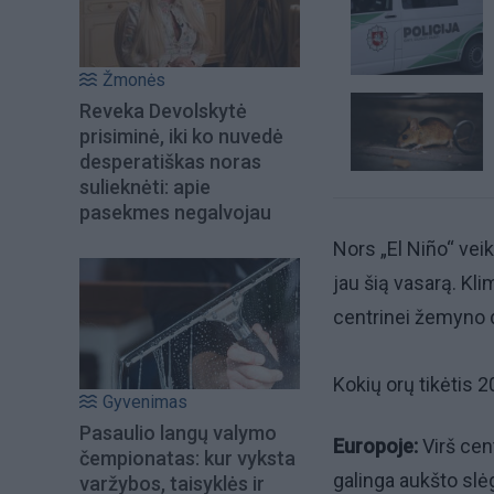
Žmonės
Reveka Devolskytė
prisiminė, iki ko nuvedė
desperatiškas noras
sulieknėti: apie
pasekmes negalvojau
Nors „El Niño“ ve
jau šią vasarą. Kl
centrinei žemyno d
Kokių orų tikėtis 
Gyvenimas
Pasaulio langų valymo
Europoje:
Virš cen
čempionatas: kur vyksta
galinga aukšto slėgi
varžybos, taisyklės ir