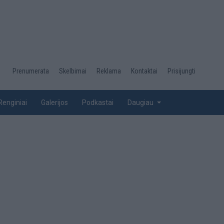
Desktop
Prenumerata
Skelbimai
Reklama
Kontaktai
Prisijungti
menu
top
Renginiai
Galerijos
Podkastai
Daugiau