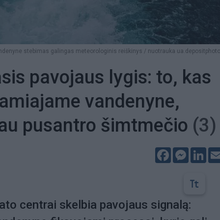
denyne stebimas galingas meteorologinis reiškinys / nuotrauka ua.depositpho
is pavojaus lygis: to, kas
Ramiajame vandenyne,
jau pusantro šimtmečio
(3)
Facebook
Messeng
Lin
ato centrai skelbia pavojaus signalą: