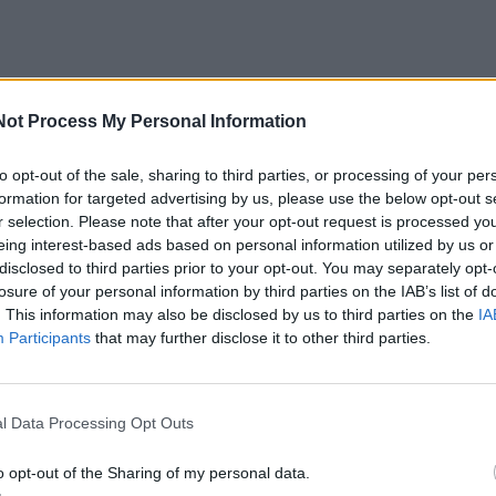
Not Process My Personal Information
vino banga ir temperatūros anomalijos
to opt-out of the sale, sharing to third parties, or processing of your per
formation for targeted advertising by us, please use the below opt-out s
ekstremalūs rodikliai:
r selection. Please note that after your opt-out request is processed y
eing interest-based ads based on personal information utilized by us or
 temperatūra centrinėje pusiaujo dalyje staigiai kyla nuo
disclosed to third parties prior to your opt-out. You may separately opt-
losure of your personal information by third parties on the IAB’s list of
. This information may also be disclosed by us to third parties on the
IA
Participants
that may further disclose it to other third parties.
ypis jau pasiekė 1997 ir 2015 m. „super-El Niño“ lygius.
l Data Processing Opt Outs
ės rodo, kad temperatūros anomalija rudenį gali viršyti +3
tai klasifikuojama kaip ekstremalus, istorinį mastą pasieki
o opt-out of the Sharing of my personal data.