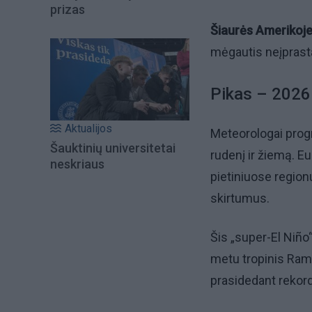
prizas
Šiaurės Amerikoje
mėgautis neįprasta
Pikas – 202
Aktualijos
Meteorologai progn
Šauktinių universitetai
rudenį ir žiemą. Eur
neskriaus
pietiniuose region
skirtumus.
Šis „super-El Niño
metu tropinis Ramu
prasidedant rekor