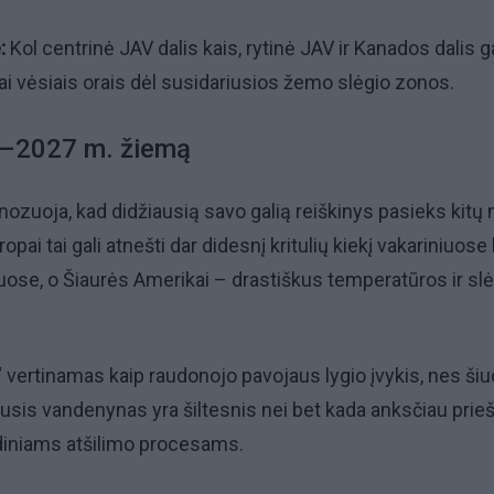
:
Kol centrinė JAV dalis kais, rytinė JAV ir Kanados dalis ga
i vėsiais orais dėl susidariusios žemo slėgio zonos.
6–2027 m. žiemą
ozuoja, kad didžiausią savo galią reiškinys pasieks kitų
opai tai gali atnešti dar didesnį kritulių kiekį vakariniuose
uose, o Šiaurės Amerikai – drastiškus temperatūros ir sl
“ vertinamas kaip raudonojo pavojaus lygio įvykis, nes šiu
sis vandenynas yra šiltesnis nei bet kada anksčiau prie
diniams atšilimo procesams.