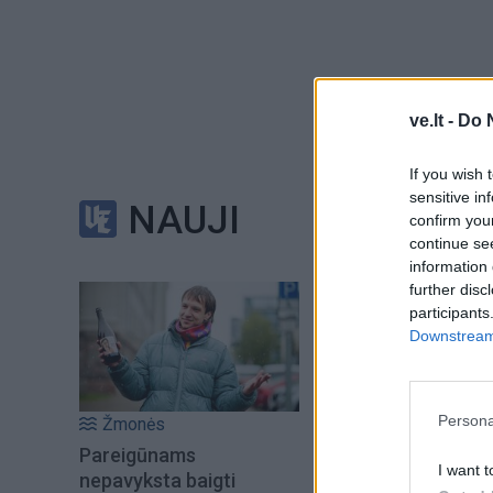
ve.lt -
Do 
Galingoji Kel
If you wish 
sensitive in
Šiuo metu stebimi 
NAUJI
confirm you
continue se
Vandens paviršiaus
information 
further disc
sausio.
participants
Downstream 
Temperatūros nuokr
Persona
Kai kurios prognoz
Žmonės
Pareigūnams
net +4,5°C ribą, o 
I want t
nepavyksta baigti
reiškinys.