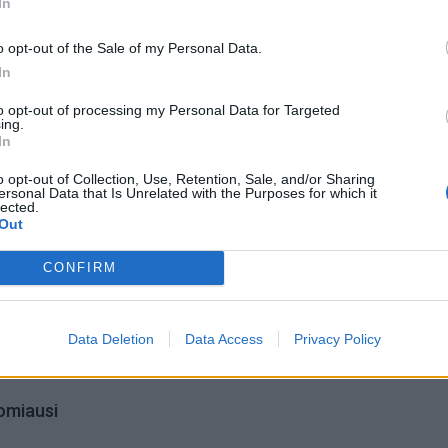
In
o opt-out of the Sale of my Personal Data.
opai: karščio bangos ir sausra
In
to opt-out of processing my Personal Data for Targeted
ing.
In
o opt-out of Collection, Use, Retention, Sale, and/or Sharing
ersonal Data that Is Unrelated with the Purposes for which it
lected.
Out
CONFIRM
Data Deletion
Data Access
Privacy Policy
omiausi