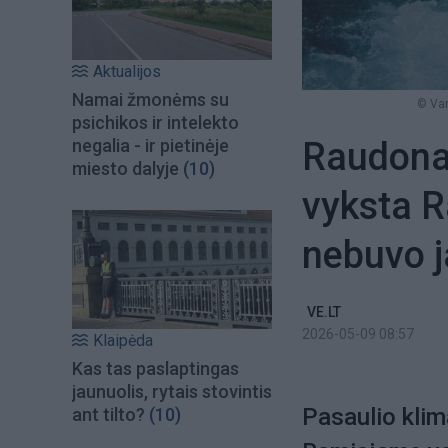
Aktualijos
Namai žmonėms su
© Van
psichikos ir intelekto
Raudonas
negalia - ir pietinėje
miesto dalyje
(10)
vyksta 
nebuvo 
VE.LT
2026-05-09 08:57
Klaipėda
Kas tas paslaptingas
jaunuolis, rytais stovintis
Pasaulio klim
ant tilto?
(10)