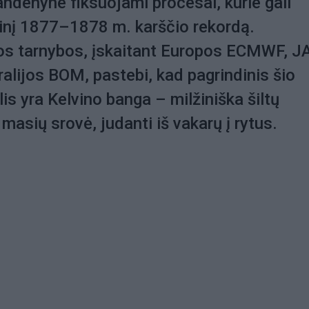
denyne fiksuojami procesai, kurie gali
rinį 1877–1878 m. karščio rekordą.
os tarnybos, įskaitant Europos ECMWF, J
alijos BOM, pastebi, kad pagrindinis šio
is yra Kelvino banga – milžiniška šiltų
masių srovė, judanti iš vakarų į rytus.