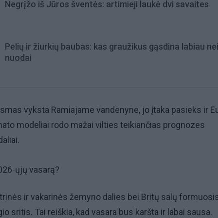
Negrįžo iš Jūros šventės: artimieji laukė dvi savaites
Pelių ir žiurkių baubas: kas graužikus gąsdina labiau ne
nuodai
iksmas vyksta Ramiajame vandenyne, jo įtaka pasieks ir E
imato modeliai rodo mažai vilties teikiančias prognozes
aliai.
2026-ųjų vasarą?
trinės ir vakarinės žemyno dalies bei Britų salų formuosi
o sritis. Tai reiškia, kad vasara bus karšta ir labai sausa.