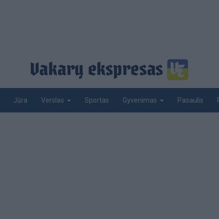
Jūra
Sportas
Pasaulis
Verslas
Gyvenimas