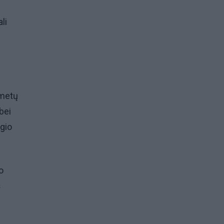
li
 metų
 bei
ėgio
o
š