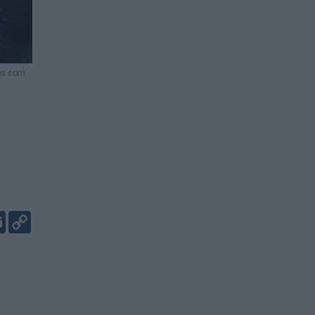
tos.com
er
kedIn
Email
Copy
Link