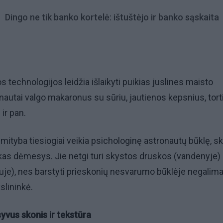
Dingo ne tik banko kortelė: ištuštėjo ir banko sąskaita
 technologijos leidžia išlaikyti puikias juslines maisto
nautai valgo makaronus su sūriu, jautienos kepsnius, tortil
 ir pan.
mityba tiesiogiai veikia psichologinę astronautų būklę, sk
kas dėmesys. Jie netgi turi skystos druskos (vandenyje) 
ejuje), nes barstyti prieskonių nesvarumo būklėje negalima
lininkė.
syvus skonis ir tekstūra