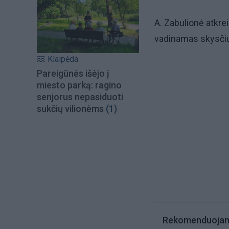
A. Zabulionė atkre
vadinamas skysčių
Klaipėda
Pareigūnės išėjo į
miesto parką: ragino
senjorus nepasiduoti
sukčių vilionėms
(1)
Rekomenduoja