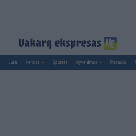
Jūra
Sportas
Pasaulis
Verslas
Gyvenimas