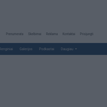
Desktop
Prenumerata
Skelbimai
Reklama
Kontaktai
Prisijungti
menu
top
Renginiai
Galerijos
Podkastai
Daugiau