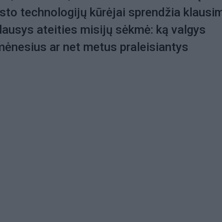
sto technologijų kūrėjai sprendžia klausi
klausys ateities misijų sėkmė: ką valgys
mėnesius ar net metus praleisiantys