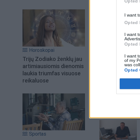
Opted 
I want t
Opted 
I want 
Advertis
Opted 
Horoskopai
I want t
Trijų Zodiako ženklų jau
of my P
was col
artimiausiomis dienomis
Opted 
laukia triumfas visuose
reikaluose
Šiuo metu skait
Sportas