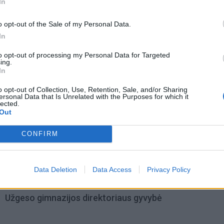
In
o opt-out of the Sale of my Personal Data.
In
to opt-out of processing my Personal Data for Targeted
ing.
In
o opt-out of Collection, Use, Retention, Sale, and/or Sharing
ersonal Data that Is Unrelated with the Purposes for which it
lected.
Out
CONFIRM
Data Deletion
Data Access
Privacy Policy
omiausi
Užgeso gimnazijos direktoriaus gyvybė