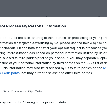
a metų kosmoso maistas daugeliui atrodė kaip scena iš
tačiau šiandien tai – sparčiai auganti aukštųjų technologijų
Not Process My Personal Information
 naujoms Mėnulio ir ateities Marso misijoms, ieškoma
to opt-out of the sale, sharing to third parties, or processing of your per
tronautams užtikrinti visavertę mitybą itin sudėtingomis
formation for targeted advertising by us, please use the below opt-out s
r selection. Please note that after your opt-out request is processed y
eing interest-based ads based on personal information utilized by us or
disclosed to third parties prior to your opt-out. You may separately opt-
nę, kad kosmose naudojamas maistas negali būti skanus, o
losure of your personal information by third parties on the IAB’s list of
. This information may also be disclosed by us to third parties on the
IA
nkcija. Tačiau tai pasenęs mitas, kilęs iš „Mercury“ ir „Apo
Participants
that may further disclose it to other third parties.
astronautai maistą spausdavo iš tūbelių. Šiandien maistas
nėje stotyje (TKS) yra labai įvairus ir, pasak astronautų, t
Kauno technologijos universiteto (KTU) Maisto
l Data Processing Opt Outs
 analizės mokslo laboratorijos jaunesnioji mokslo darbuot
o opt-out of the Sharing of my personal data.