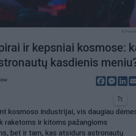
© Pexels
pirai ir kepsniai kosmose: k
stronautų kasdienis meniu
Facebook
Messeng
Lin
idai
nt kosmoso industrijai, vis daugiau dėme
ik raketoms ir kitoms pažangioms
s, bet ir tam, kas atsidurs astronautų