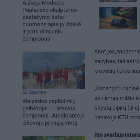
Aiškėja Modesto
Paulausko skulptūros
pastatymo data:
nuomonę apie ją išsakė
ir pats olimpinis
čempionas
Anot jos, modernios
savybes, tad astro
krevečių kokteilius
„Kadangi funkcinė 
Sportas
skiriamas milžiniš
Klaipėdos paplūdimių
skystų pipirų (ali
gelbėtojai – Lietuvos
čempionai: Juodkrantėje
pasakoja KTU moks
iškovojo pirmąją vietą
Itin svarbus inten