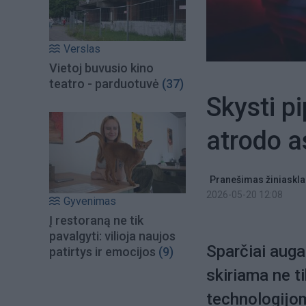
Verslas
Vietoj buvusio kino
teatro - parduotuvė
(37)
Skysti pi
atrodo a
Pranešimas žiniaskla
2026-05-20 12:08
Gyvenimas
Į restoraną ne tik
pavalgyti: vilioja naujos
Sparčiai auga
patirtys ir emocijos
(9)
skiriama ne t
technologijom