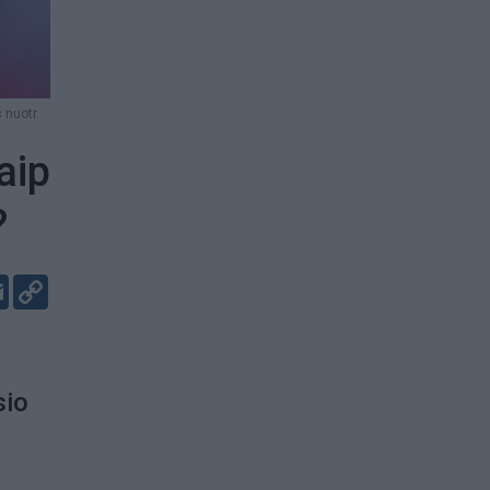
 nuotr.
aip
?
er
kedIn
Email
Copy
Link
sio