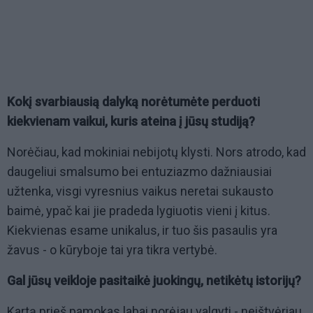
Kokį svarbiausią dalyką norėtumėte perduoti
kiekvienam vaikui, kuris ateina į jūsų studiją?
Norėčiau, kad mokiniai nebijotų klysti. Nors atrodo, kad
daugeliui smalsumo bei entuziazmo dažniausiai
užtenka, visgi vyresnius vaikus neretai sukausto
baimė, ypač kai jie pradeda lygiuotis vieni į kitus.
Kiekvienas esame unikalus, ir tuo šis pasaulis yra
žavus - o kūryboje tai yra tikra vertybė.
Gal jūsų veikloje pasitaikė juokingų, netikėtų istorijų?
Kartą prieš pamokas labai norėjau valgyti - neištvėriau