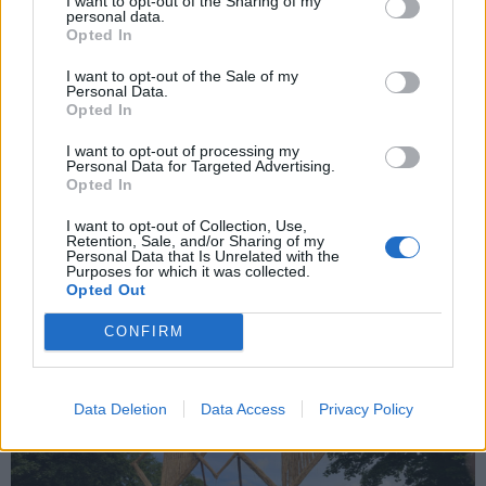
I want to opt-out of the Sharing of my
personal data.
įvairiuose muziejuose edukatoriumi.
Opted In
Kuo Dailės ir dizaino studija, kurioje dirbi, išsiskiria iš
I want to opt-out of the Sale of my
Personal Data.
kitų būrelių? Ką čia gali atrasti vaikas, net jei mano,
Opted In
kad „nemoka piešti“ ar kitų meniškų dalykų?
I want to opt-out of processing my
Personal Data for Targeted Advertising.
Dailės ir dizaino studija unikali tuo, kad vaikai čia gali
Opted In
išbandyti daugybę skirtingų dalykų: piešimą, tapybą,
I want to opt-out of Collection, Use,
lipdybą, grafiką, senuosius fotografijos procesus,
Retention, Sale, and/or Sharing of my
Personal Data that Is Unrelated with the
dizaino pagrindus ar net grafičio technikas. Bandau
Purposes for which it was collected.
Opted Out
vaikų nesuvaržyti rėmais ir atsižvelgti į jų individualius
poreikius. Dalyvaujame konkursuose ir parodose.
CONFIRM
Data Deletion
Data Access
Privacy Policy