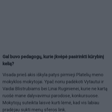
Gal buvo pedagogų, kurie įkvėpė pasirinkti kūrybinį
kelią?
Visada prieš akis iškyla patys pirmieji Platelių meno
mokyklos mokytojai. Ypač noriu padėkoti Vytautui ir
Vaidai Blistrubiams bei Linai Ruginienei, kurie ne kartą
ruošė mane dalyvavimui parodose, konkursuose.
Mokytojų suteikta laisvė kurti lėmė, kad vis labiau
pradėjau sukti menų sferos link.