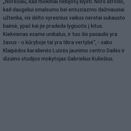
„Norėčiau, kad mokiniai nebijotų klysti. Nors atrodo,
kad daugeliui smalsumo bei entuziazmo dažniausiai
užtenka, vis dėlto vyresnius vaikus neretai sukausto
baimė, ypač kai jie pradeda lygiuotis į kitus.
Kiekvienas esame unikalus, ir tuo šis pasaulis yra
žavus - o kūryboje tai yra tikra vertybė“, - sako
Klaipėdos karalienės Luizės jaunimo centro Dailės ir
dizaino studijos mokytojas Gabrielius Kuliešius.