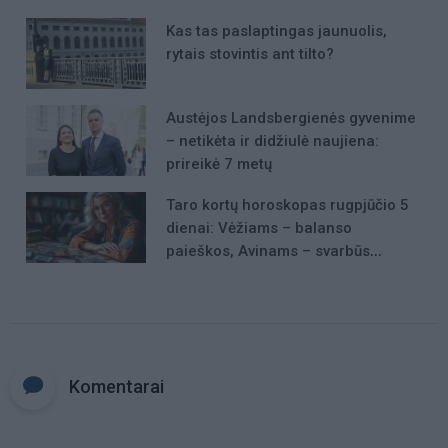
Kas tas paslaptingas jaunuolis,
rytais stovintis ant tilto?
Austėjos Landsbergienės gyvenime
– netikėta ir didžiulė naujiena:
prireikė 7 metų
Taro kortų horoskopas rugpjūčio 5
dienai: Vėžiams – balanso
paieškos, Avinams – svarbūs
patarimai
Komentarai