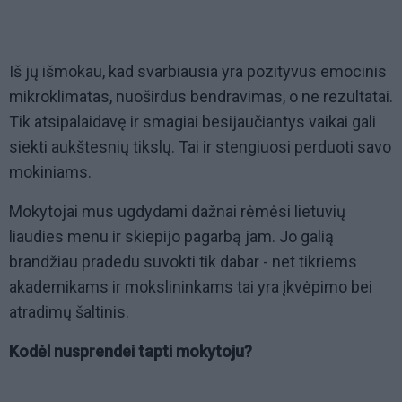
Iš jų išmokau, kad svarbiausia yra pozityvus emocinis
mikroklimatas, nuoširdus bendravimas, o ne rezultatai.
Tik atsipalaidavę ir smagiai besijaučiantys vaikai gali
siekti aukštesnių tikslų. Tai ir stengiuosi perduoti savo
mokiniams.
Mokytojai mus ugdydami dažnai rėmėsi lietuvių
liaudies menu ir skiepijo pagarbą jam. Jo galią
brandžiau pradedu suvokti tik dabar - net tikriems
akademikams ir mokslininkams tai yra įkvėpimo bei
atradimų šaltinis.
Kodėl nusprendei tapti mokytoju?