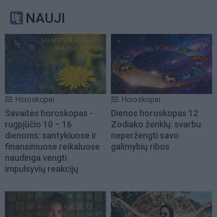
NAUJI
Horoskopai
Horoskopai
Savaitės horoskopas -
Dienos horoskopas 12
rugpjūčio 10 – 16
Zodiako ženklų: svarbu
dienoms: santykiuose ir
neperžengti savo
finansiniuose reikaluose
galimybių ribos
naudinga vengti
impulsyvių reakcijų