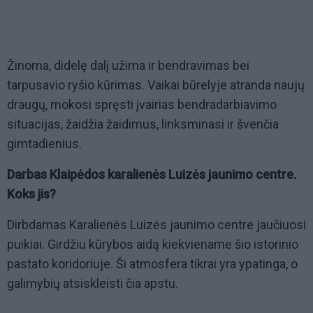
Žinoma, didelę dalį užima ir bendravimas bei
tarpusavio ryšio kūrimas. Vaikai būrelyje atranda naujų
draugų, mokosi spręsti įvairias bendradarbiavimo
situacijas, žaidžia žaidimus, linksminasi ir švenčia
gimtadienius.
Darbas Klaipėdos karalienės Luizės jaunimo centre.
Koks jis?
Dirbdamas Karalienės Luizės jaunimo centre jaučiuosi
puikiai. Girdžiu kūrybos aidą kiekviename šio istorinio
pastato koridoriuje. Ši atmosfera tikrai yra ypatinga, o
galimybių atsiskleisti čia apstu.