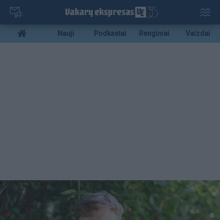
Pereiti
į
pagrindinį
Mobile
Nauji
Podkastai
Renginiai
Vaizdai
turinį
menu
bottom