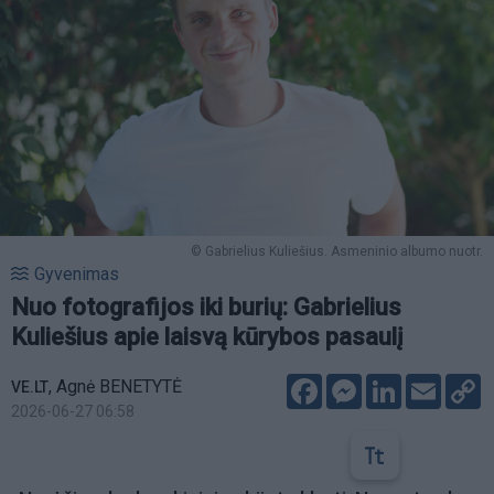
© Gabrielius Kuliešius. Asmeninio albumo nuotr.
Gyvenimas
Nuo fotografijos iki burių: Gabrielius
Kuliešius apie laisvą kūrybos pasaulį
Facebook
Messenger
LinkedIn
Email
C
,
Agnė BENETYTĖ
VE.LT
L
2026-06-27 06:58