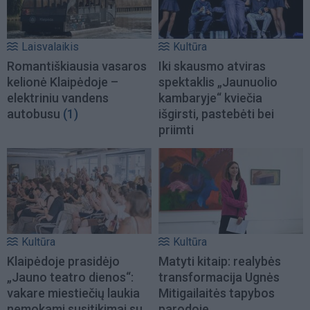
Laisvalaikis
Kultūra
Romantiškiausia vasaros
Iki skausmo atviras
kelionė Klaipėdoje –
spektaklis „Jaunuolio
elektriniu vandens
kambaryje“ kviečia
autobusu
(1)
išgirsti, pastebėti bei
priimti
Kultūra
Kultūra
Klaipėdoje prasidėjo
Matyti kitaip: realybės
„Jauno teatro dienos“:
transformacija Ugnės
vakare miestiečių laukia
Mitigailaitės tapybos
nemokami susitikimai su
parodoje