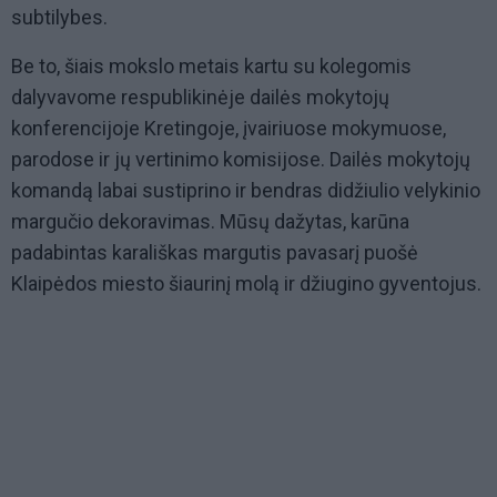
subtilybes.
Be to, šiais mokslo metais kartu su kolegomis
dalyvavome respublikinėje dailės mokytojų
konferencijoje Kretingoje, įvairiuose mokymuose,
parodose ir jų vertinimo komisijose. Dailės mokytojų
komandą labai sustiprino ir bendras didžiulio velykinio
margučio dekoravimas. Mūsų dažytas, karūna
padabintas karališkas margutis pavasarį puošė
Klaipėdos miesto šiaurinį molą ir džiugino gyventojus.