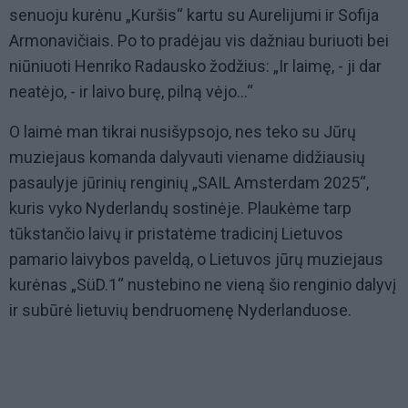
senuoju kurėnu „Kuršis“ kartu su Aurelijumi ir Sofija
Armonavičiais. Po to pradėjau vis dažniau buriuoti bei
niūniuoti Henriko Radausko žodžius: „Ir laimę, - ji dar
neatėjo, - ir laivo burę, pilną vėjo...“
O laimė man tikrai nusišypsojo, nes teko su Jūrų
muziejaus komanda dalyvauti viename didžiausių
pasaulyje jūrinių renginių „SAIL Amsterdam 2025“,
kuris vyko Nyderlandų sostinėje. Plaukėme tarp
tūkstančio laivų ir pristatėme tradicinį Lietuvos
pamario laivybos paveldą, o Lietuvos jūrų muziejaus
kurėnas „SüD.1“ nustebino ne vieną šio renginio dalyvį
ir subūrė lietuvių bendruomenę Nyderlanduose.