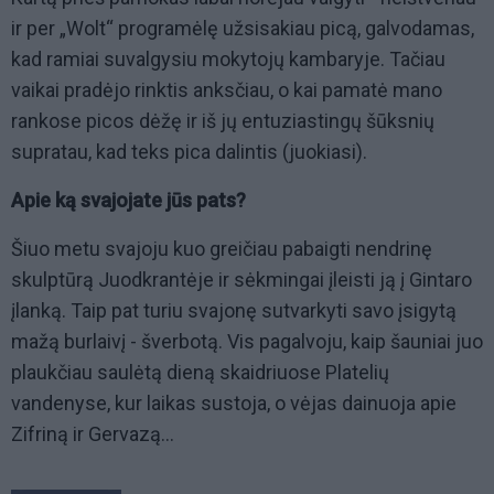
ir per „Wolt“ programėlę užsisakiau picą, galvodamas,
kad ramiai suvalgysiu mokytojų kambaryje. Tačiau
vaikai pradėjo rinktis anksčiau, o kai pamatė mano
rankose picos dėžę ir iš jų entuziastingų šūksnių
supratau, kad teks pica dalintis (juokiasi).
Apie ką svajojate jūs pats?
Šiuo metu svajoju kuo greičiau pabaigti nendrinę
skulptūrą Juodkrantėje ir sėkmingai įleisti ją į Gintaro
įlanką. Taip pat turiu svajonę sutvarkyti savo įsigytą
mažą burlaivį - šverbotą. Vis pagalvoju, kaip šauniai juo
plaukčiau saulėtą dieną skaidriuose Platelių
vandenyse, kur laikas sustoja, o vėjas dainuoja apie
Zifriną ir Gervazą...