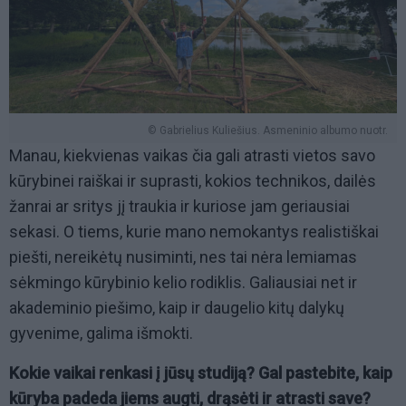
© Gabrielius Kuliešius. Asmeninio albumo nuotr.
Manau, kiekvienas vaikas čia gali atrasti vietos savo
kūrybinei raiškai ir suprasti, kokios technikos, dailės
žanrai ar sritys jį traukia ir kuriose jam geriausiai
sekasi. O tiems, kurie mano nemokantys realistiškai
piešti, nereikėtų nusiminti, nes tai nėra lemiamas
sėkmingo kūrybinio kelio rodiklis. Galiausiai net ir
akademinio piešimo, kaip ir daugelio kitų dalykų
gyvenime, galima išmokti.
Kokie vaikai renkasi į jūsų studiją? Gal pastebite, kaip
kūryba padeda jiems augti, drąsėti ir atrasti save?