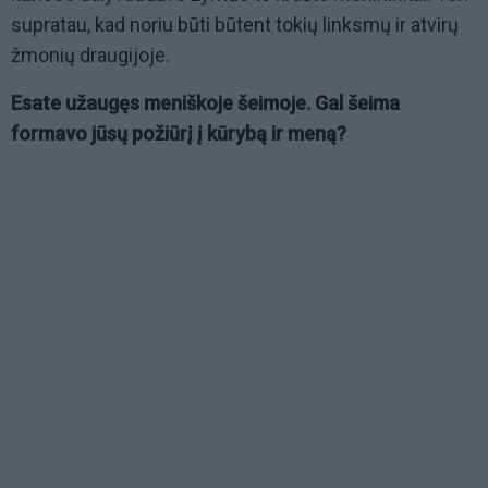
supratau, kad noriu būti būtent tokių linksmų ir atvirų
žmonių draugijoje.
Esate užaugęs meniškoje šeimoje. Gal šeima
formavo jūsų požiūrį į kūrybą ir meną?