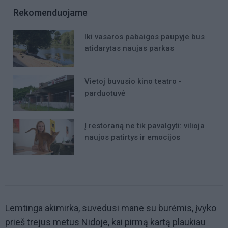
Rekomenduojame
Iki vasaros pabaigos paupyje bus
atidarytas naujas parkas
Vietoj buvusio kino teatro -
parduotuvė
Į restoraną ne tik pavalgyti: vilioja
naujos patirtys ir emocijos
Lemtinga akimirka, suvedusi mane su burėmis, įvyko
prieš trejus metus Nidoje, kai pirmą kartą plaukiau