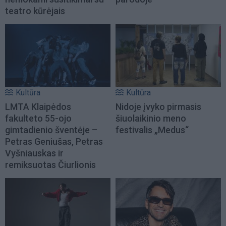
teatro kūrėjais
Kultūra
Kultūra
LMTA Klaipėdos
Nidoje įvyko pirmasis
fakulteto 55-ojo
šiuolaikinio meno
gimtadienio šventėje –
festivalis „Medus“
Petras Geniušas, Petras
Vyšniauskas ir
remiksuotas Čiurlionis