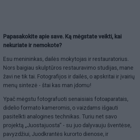
Papasakokite apie save. Ką mėgstate veikti, kai
nekuriate ir nemokote?
Esu menininkas, dailės mokytojas ir restauratorius.
Nors baigiau skulptūros restauravimo studijas, mane
žavi ne tik tai. Fotografijos ir dailės, o apskritai ir įvairių
menų sintezė - štai kas man įdomu!
Ypač mėgstu fotografuoti senaisiais fotoaparatais,
didelio formato kameromis, o vaizdams išgauti
pasitelkti analogines technikas. Turiu net savo
projektą „Juostajuosta“ - su juo dalyvauju šventėse,
pavyzdžiui, Juodkrantės kurorto dienose, ir