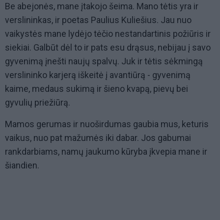
Be abejonės, mane įtakojo šeima. Mano tėtis yra ir
verslininkas, ir poetas Paulius Kuliešius. Jau nuo
vaikystės mane lydėjo tėčio nestandartinis požiūris ir
siekiai. Galbūt dėl to ir pats esu drąsus, nebijau į savo
gyvenimą įnešti naujų spalvų. Juk ir tėtis sėkmingą
verslininko karjerą iškeitė į avantiūrą - gyvenimą
kaime, medaus sukimą ir šieno kvapą, pievų bei
gyvulių priežiūrą.
Mamos gerumas ir nuoširdumas gaubia mus, keturis
vaikus, nuo pat mažumės iki dabar. Jos gabumai
rankdarbiams, namų jaukumo kūryba įkvepia mane ir
šiandien.