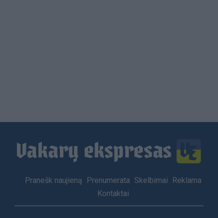
Load
More
Footer
Pranešk naujieną
Prenumerata
Skelbimai
Reklama
menu
Kontaktai