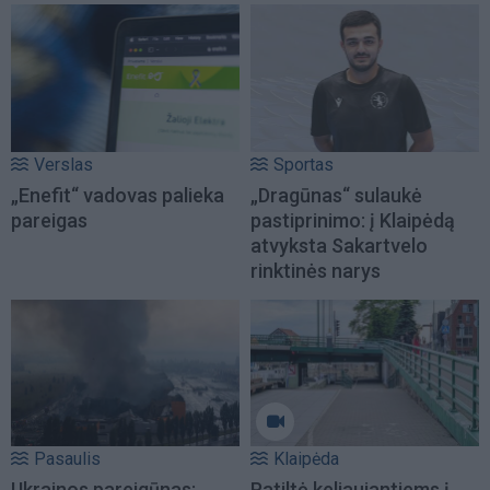
Verslas
Sportas
„Enefit“ vadovas palieka
„Dragūnas“ sulaukė
pareigas
pastiprinimo: į Klaipėdą
atvyksta Sakartvelo
rinktinės narys
Pasaulis
Klaipėda
Ukrainos pareigūnas:
Patiltė keliaujantiems į