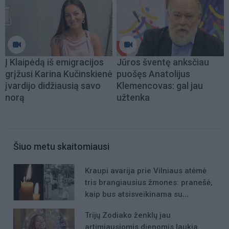
Į Klaipėdą iš emigracijos
Jūros šventę anksčiau
grįžusi Karina Kučinskienė
puošęs Anatolijus
įvardijo didžiausią savo
Klemencovas: gal jau
norą
užtenka
Šiuo metu skaitomiausi
Kraupi avarija prie Vilniaus atėmė
tris brangiausius žmones: pranešė,
kaip bus atsisveikinama su
mergaite, jos mama ir močiute
Trijų Zodiako ženklų jau
artimiausiomis dienomis laukia