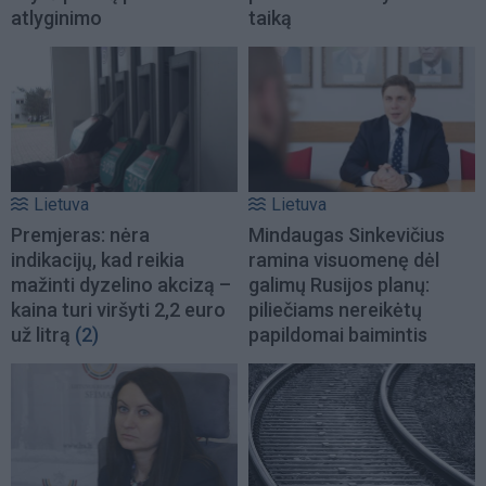
atlyginimo
taiką
Lietuva
Lietuva
Premjeras: nėra
Mindaugas Sinkevičius
indikacijų, kad reikia
ramina visuomenę dėl
mažinti dyzelino akcizą –
galimų Rusijos planų:
kaina turi viršyti 2,2 euro
piliečiams nereikėtų
už litrą
(2)
papildomai baimintis