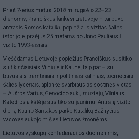
Prieš 7-erius metus, 2018 m. rugsėjo 22–23
dienomis, Pranciškus lankėsi Lietuvoje – tai buvo
antrasis Romos katalikų popiežiaus vizitas šalies
istorijoje, praėjus 25 metams po Jono Pauliaus II
vizito 1993-aisiais.
Viešėdamas Lietuvoje popiežius Pranciškus susitiko
su tikinčiaisiais Vilniuje ir Kaune, taip pat – su
buvusiais tremtiniais ir politiniais kaliniais, tuomečiais
šalies lyderiais, aplankė svarbiausias sostinės vietas
– Aušros Vartus, Genocido aukų muziejų, Vilniaus
Katedros aikštėje susitiko su jaunimu. Antrąją vizito
dieną Kauno Santakos parke Katalikų Bažnyčios
vadovas aukojo mišias Lietuvos žmonėms.
Lietuvos vyskupų konfederacijos duomenimis,