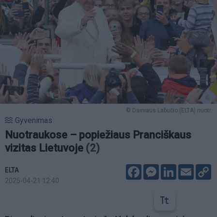
© Dainiaus Labučio (ELTA) nuotr.
Gyvenimas
Nuotraukose – popiežiaus Pranciškaus
vizitas Lietuvoje
(2)
Facebook
Messenger
LinkedIn
Email
C
ELTA
L
2025-04-21 12:40