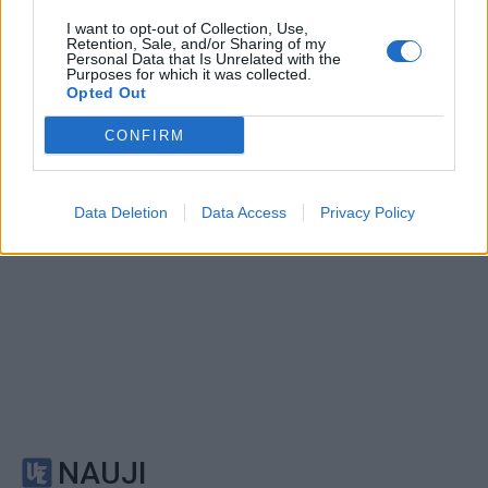
išradingumo teisingai
riebaluosis: į šampūną
I want to opt-out of Collection, Use,
išspręsti matematinį
tereikia įberti vieną
Retention, Sale, and/or Sharing of my
Personal Data that Is Unrelated with the
galvosūkį, panaudojant
ingredientą
Purposes for which it was collected.
tik vieną degtuką?
(1)
Opted Out
CONFIRM
Data Deletion
Data Access
Privacy Policy
NAUJI