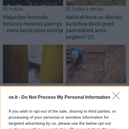
Kultūra
Sodas ir daržas
Klaipėdos festivalis:
Natūrali kova su šliužais:
keturios meninės patirtys
ką būtina žinoti prieš
- viena bendrystės istorija
pasirenkant antis
bėgikes?
(2)
Sveikata
Gyvenimas
Nuo lapkričio daliai
Po žeme slėpėsi daugiau
ve.lt -
Do Not Process My Personal Information
pacientų pagalbą teiks
nei 1600 metų: Anglijoje
išplėstinės praktikos
aptikta unikali romėnų
If you wish to opt-out of the sale, sharing to third parties, or
slaugytojai
vila
processing of your personal or sensitive information for
targeted advertising by us, please use the below opt-out