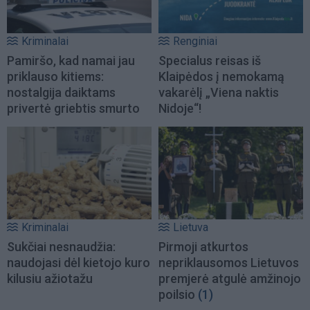
Kriminalai
Renginiai
Pamiršo, kad namai jau
Specialus reisas iš
priklauso kitiems:
Klaipėdos į nemokamą
nostalgija daiktams
vakarėlį „Viena naktis
privertė griebtis smurto
Nidoje“!
Kriminalai
Lietuva
Sukčiai nesnaudžia:
Pirmoji atkurtos
naudojasi dėl kietojo kuro
nepriklausomos Lietuvos
kilusiu ažiotažu
premjerė atgulė amžinojo
poilsio
(1)