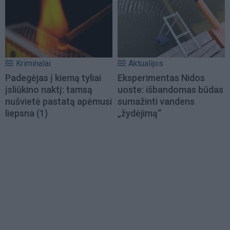
Kriminalai
Aktualijos
Padegėjas į kiemą tyliai
Eksperimentas Nidos
įsliūkino naktį: tamsą
uoste: išbandomas būdas
nušvietė pastatą apėmusi
sumažinti vandens
liepsna
(1)
„žydėjimą“