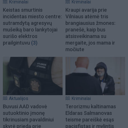
Kriminalai
Kriminalai
Keistas smurtinis
Kraupi avarija prie
incidentas miesto centre:
Vilniaus atėmė tris
sutramdytą agresyvų
brangiausius žmones:
mušeiką baro lankytojai
pranešė, kaip bus
surišo elektros
atsisveikinama su
prailgintuvu
(3)
mergaite, jos mama ir
močiute
Aktualijos
Kriminalai
Buvusi AAD vadovė
Terorizmu kaltinamas
sutuoktinio įmonę
Eldaras Salmanovas
tikrinusiam pavaldiniui
teisme pareiškė esąs
skyrė priedą prie
pacisfistas ir mylintis