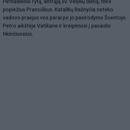
Pirmadienio rytą, antrąją šv. Velykų dieną, mirė
popiežius Pranciškus. Katalikų Bažnyčia neteko
vadovo praėjus vos parai po jo pasirodymo Šventojo
Petro aikštėje Vatikane ir kreipimosi į pasaulio
tikinčiuosius.