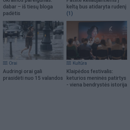
dabar – iš tiesų bloga
keltą bus atidaryta rudenį
padėtis
(1)
Orai
Kultūra
Audringi orai gali
Klaipėdos festivalis:
prasidėti nuo 15 valandos
keturios meninės patirtys
- viena bendrystės istorija