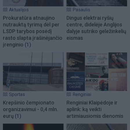
Aktualijos
Pasaulis
Prokuratūra atnaujino
Dingus elektrai ryšių
nutrauktą tyrimą dėl per
centre, didelėje Anglijos
LSDP tarybos posėdį
dalyje sutriko geležinkelių
rasto slapta įrašinėjančio
eismas
įrenginio
(1)
Sportas
Renginiai
Krepšinio čempionato
Renginiai Klaipėdoje ir
organizavimui - 0,4 mln.
aplink: ką veikti
eurų
(1)
artimiausiomis dienomis