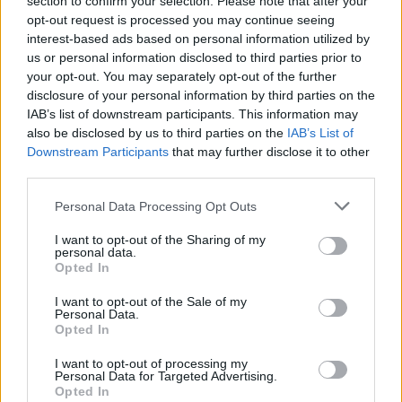
section to confirm your selection. Please note that after your
opt-out request is processed you may continue seeing
interest-based ads based on personal information utilized by
us or personal information disclosed to third parties prior to
your opt-out. You may separately opt-out of the further
disclosure of your personal information by third parties on the
Žmonės
Žmonės
IAB’s list of downstream participants. This information may
Ingos Valinskienės 60-
Mirė filme „Žmogus
also be disclosed by us to third parties on the
IAB’s List of
Downstream Participants
that may further disclose it to other
metis – kupinas
voras“ sužibėjusi aktorė
third parties.
ekstremalių patirčių:
Arūnas papasakojo, kuo
Personal Data Processing Opt Outs
nustebino žmoną
I want to opt-out of the Sharing of my
personal data.
Opted In
I want to opt-out of the Sale of my
Personal Data.
Opted In
I want to opt-out of processing my
Laisvalaikis
Sveikata
Personal Data for Targeted Advertising.
Opted In
Ar jums pakaks
Plaukai mažiau