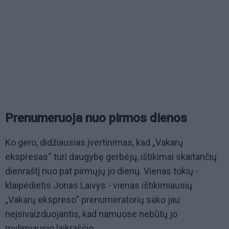
Prenumeruoja nuo pirmos dienos
Ko gero, didžiausias įvertinimas, kad „Vakarų
ekspresas“ turi daugybę gerbėjų, ištikimai skaitančių
dienraštį nuo pat pirmųjų jo dienų. Vienas tokių -
klaipėdietis Jonas Laivys - vienas ištikimiausių
„Vakarų ekspreso“ prenumeratorių sako jau
neįsivaizduojantis, kad namuose nebūtų jo
mylimiausio laikraščio.