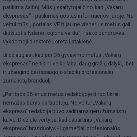
patikimą šaltinį. Mūsų skaitytojai žino, kad „Vakarų
ekspresas“ - patikimas uostas informacijos jūroje. Ne
veltui mūsų portalas VE.lt jau ne vienerius metus gali
didžiuotis lyderio regione vardu“, - sako bendrovės
vykdomoji direktorė Loreta Latakienė.
Ji džiaugiasi, kad per 35 gyvavimo metus „Vakarų
ekspresas“ ne tik nuveikė labai daug gražių dalykų, bet
ir užaugino bei išsaugojo stabilų profesionalių
žurnalistų branduolį.
„Per tuos 35-erius metus redakcijoje dirbo tikrai
nemažas būrys darbuotojų. Ne veltui „Vakarų
ekspreso“ redakcija buvo vadinama gerų žurnalistų
kalve. Didžiulė vertybė, kad dabartinis „Vakarų
ekspreso“ branduolys - ilgamečiai, profesionalūs
žurnalistai. Tai didžiausias mūsų turtas“, - akcentuoja