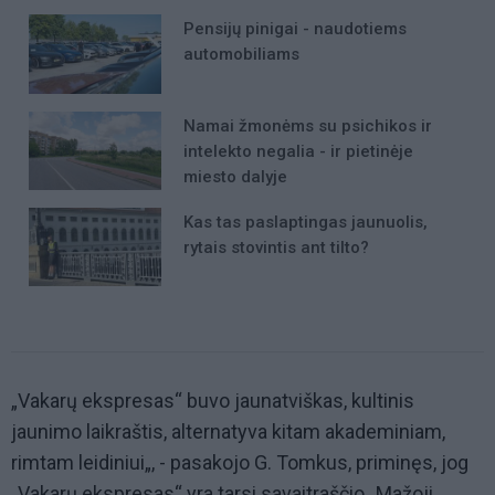
Pensijų pinigai - naudotiems
automobiliams
Namai žmonėms su psichikos ir
intelekto negalia - ir pietinėje
miesto dalyje
Kas tas paslaptingas jaunuolis,
rytais stovintis ant tilto?
„Vakarų ekspresas“ buvo jaunatviškas, kultinis
jaunimo laikraštis, alternatyva kitam akademiniam,
rimtam leidiniui„, - pasakojo G. Tomkus, priminęs, jog
„Vakarų ekspresas“ yra tarsi savaitraščio „Mažoji