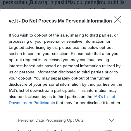
perskaitau „Bulvarą“ ir pasidžiaugiu gebėjimu subtiliai
ir šviesiai pasijuokti iš gyvenimiškų dalykų. Taip pat
esu krepšinio gerbėjas, tad visada seku ir sporto
ve.lt -
Do Not Process My Personal Information
puslapius", - pasakojo J. Laivys.
If you wish to opt-out of the sale, sharing to third parties, or
processing of your personal or sensitive information for
targeted advertising by us, please use the below opt-out
section to confirm your selection. Please note that after your
opt-out request is processed you may continue seeing
interest-based ads based on personal information utilized by
us or personal information disclosed to third parties prior to
your opt-out. You may separately opt-out of the further
disclosure of your personal information by third parties on the
IAB’s list of downstream participants. This information may
also be disclosed by us to third parties on the
IAB’s List of
Downstream Participants
that may further disclose it to other
third parties.
Personal Data Processing Opt Outs
Nors klaipėdietis sakė kartais ieškantis informacijos ir