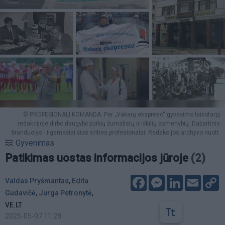
© PROFESIONALI KOMANDA. Per „Vakarų ekspreso“ gyvavimo laikotarpį
redakcijoje dirbo daugybė puikių žurnalistų ir iškilių asmenybių. Dabartinis
branduolys - ilgamečiai šios srities profesionalai. Redakcijos archyvo nuotr.
Gyvenimas
Patikimas uostas informacijos jūroje
(2)
Facebook
Messenger
LinkedIn
Email
C
Valdas Pryšmantas
,
Edita
L
,
Gudavičė
,
Jurga Petronytė
VE.LT
2025-05-07 11:28