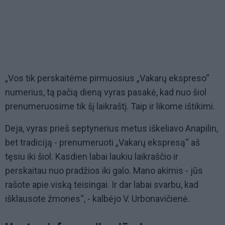
„Vos tik perskaitėme pirmuosius „Vakarų ekspreso“
numerius, tą pačią dieną vyras pasakė, kad nuo šiol
prenumeruosime tik šį laikraštį. Taip ir likome ištikimi.
Deja, vyras prieš septynerius metus iškeliavo Anapilin,
bet tradiciją - prenumeruoti „Vakarų ekspresą“ aš
tęsiu iki šiol. Kasdien labai laukiu laikraščio ir
perskaitau nuo pradžios iki galo. Mano akimis - jūs
rašote apie viską teisingai. Ir dar labai svarbu, kad
išklausote žmones“, - kalbėjo V. Urbonavičienė.