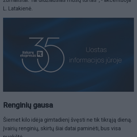
L. Latakienė.
Renginių gausa
Šiemet kilo idėja gimtadienį švęsti ne tik tikrąją dieną.
Įvairių renginių, skirtų šiai datai paminėti, bus visa
puokštė.