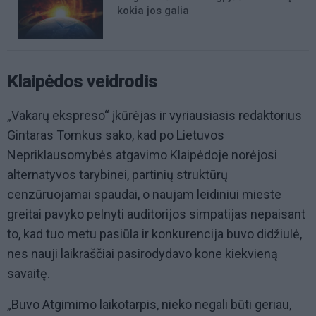
kokia jos galia
Klaipėdos veidrodis
„Vakarų ekspreso“ įkūrėjas ir vyriausiasis redaktorius
Gintaras Tomkus sako, kad po Lietuvos
Nepriklausomybės atgavimo Klaipėdoje norėjosi
alternatyvos tarybinei, partinių struktūrų
cenzūruojamai spaudai, o naujam leidiniui mieste
greitai pavyko pelnyti auditorijos simpatijas nepaisant
to, kad tuo metu pasiūla ir konkurencija buvo didžiulė,
nes nauji laikraščiai pasirodydavo kone kiekvieną
savaitę.
„Buvo Atgimimo laikotarpis, nieko negali būti geriau,