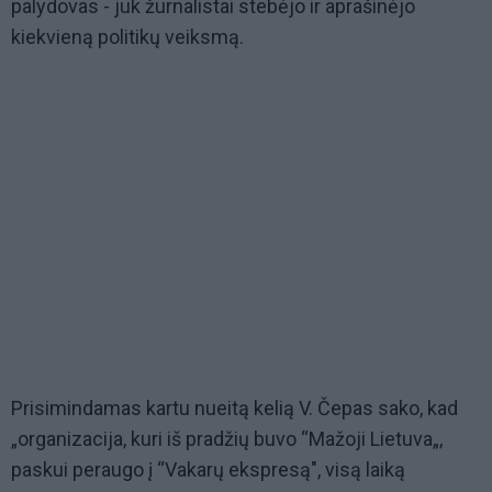
palydovas - juk žurnalistai stebėjo ir aprašinėjo
kiekvieną politikų veiksmą.
Prisimindamas kartu nueitą kelią V. Čepas sako, kad
„organizacija, kuri iš pradžių buvo “Mažoji Lietuva„,
paskui peraugo į “Vakarų ekspresą", visą laiką