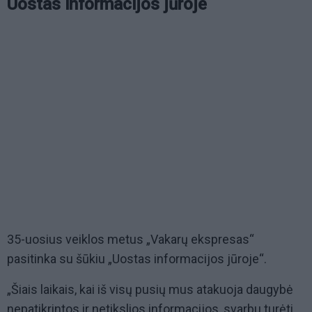
Uostas informacijos jūroje
35-uosius veiklos metus „Vakarų ekspresas“
pasitinka su šūkiu „Uostas informacijos jūroje“.
„Šiais laikais, kai iš visų pusių mus atakuoja daugybė
nepatikrintos ir netikslios informacijos, svarbu turėti