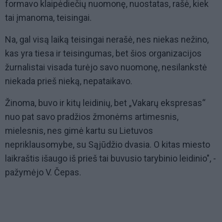
formavo klaipėdiečių nuomonę, nuostatas, rašė, kiek
tai įmanoma, teisingai.
Na, gal visą laiką teisingai nerašė, nes niekas nežino,
kas yra tiesa ir teisingumas, bet šios organizacijos
žurnalistai visada turėjo savo nuomonę, nesilankstė
niekada prieš nieką, nepataikavo.
Žinoma, buvo ir kitų leidinių, bet „Vakarų ekspresas“
nuo pat savo pradžios žmonėms artimesnis,
mielesnis, nes gimė kartu su Lietuvos
nepriklausomybe, su Sąjūdžio dvasia. O kitas miesto
laikraštis išaugo iš prieš tai buvusio tarybinio leidinio", -
pažymėjo V. Čepas.