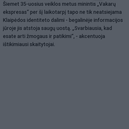
Šiemet 35-uosius veiklos metus minintis „Vakarų
ekspresas“ per šį laikotarpį tapo ne tik neatsiejama
Klaipėdos identiteto dalimi - begalinėje informacijos
jūroje jis atstoja saugų uostą. „Svarbiausia, kad
esate arti žmogaus ir patikimi“, - akcentuoja
ištikimiausi skaitytojai.