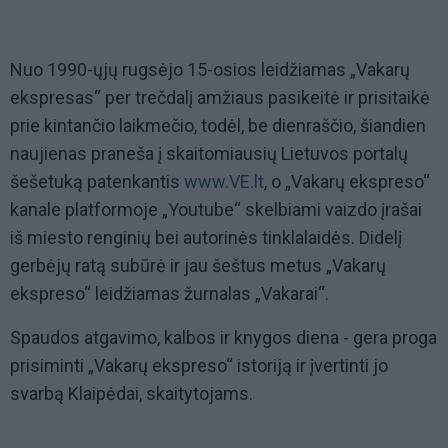
Nuo 1990-ųjų rugsėjo 15-osios leidžiamas „Vakarų
ekspresas“ per trečdalį amžiaus pasikeitė ir prisitaikė
prie kintančio laikmečio, todėl, be dienraščio, šiandien
naujienas praneša į skaitomiausių Lietuvos portalų
šešetuką patenkantis
www.VE.lt
, o „Vakarų ekspreso“
kanale platformoje „Youtube“ skelbiami vaizdo įrašai
iš miesto renginių bei autorinės tinklalaidės. Didelį
gerbėjų ratą subūrė ir jau šeštus metus „Vakarų
ekspreso“ leidžiamas žurnalas „Vakarai“.
Spaudos atgavimo, kalbos ir knygos diena - gera proga
prisiminti „Vakarų ekspreso“ istoriją ir įvertinti jo
svarbą Klaipėdai, skaitytojams.