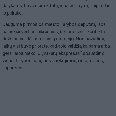
dalykams, buvo ir anekdotų, ir pasišaipymų, taip pat ir
iš politikų.
Dauguma pirmosios miesto Tarybos deputatų labai
palankiai vertino laikraščius, bet būdavo ir konfliktų,
dažniausiai dėl asmeninių ambicijų. Nuo sovietinių
laikų visi buvo pripratę, kad apie valdžią kalbama arba
gerai, arba nieko. O „Vakarų ekspresas“ spausdino
visus Tarybos narių nusišnekėjimus, nesąmones,
liapsusus.