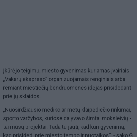
Įkūrėjo teigimu, miesto gyvenimas kuriamas įvairiais
„Vakarų ekspreso“ organizuojamais renginiais arba
remiant miestiečių bendruomenės idėjas prisidedant
prie jų sklaidos.
„Nuoširdžiausio mediko ar metų klaipėdiečio rinkimai,
sporto varžybos, kuriose dalyvavo šimtai moksleivių -
tai mūsų projektai. Tada tu jauti, kad kuri gyvenimą,
kad prisidedi prie miesto tempo ir nuotaikos“, - sako G.