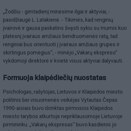
„Žodžiu - gimtadienį minėsime ilgai ir aktyviai, -
pasidžiaugė L. Latakienė. - Tikimės, kad renginių
įvairovė ir gausa paskatins švęsti sykiu su mumis kuo
platesnį įvairaus amžiaus bendruomenės ratą, tad
renginiai bus orientuoti į įvairaus amžiaus grupes ir
skirtingus pomėgius“, - minėjo „Vakarų ekspreso“
vykdomoji direktorė ir kvietė visus aktyviai dalyvauti.
Formuoja klaipėdiečių nuostatas
Psichologas, rašytojas, Lietuvos ir Klaipėdos miesto
politinis bei visuomenės veikėjas Vytautas Čepas
1990-aisiais buvo išrinktas pirmosios Klaipėdos
miesto tarybos atkurtoje nepriklausomoje Lietuvoje
pirmininku. „Vakarų ekspresas“ buvo kasdienis jo