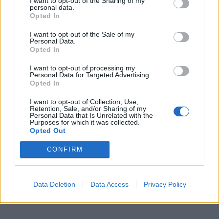
I want to opt-out of the Sharing of my
internete, bet visgi popierinis laikraštis jam arčiau
personal data.
Opted In
širdies.
I want to opt-out of the Sale of my
„Per 35-erius metus manęs „Vakarų ekspresas“
Personal Data.
Opted In
niekada nenuvylė“, - pasidžiaugė ištikimas
prenumeratorius.
I want to opt-out of processing my
Personal Data for Targeted Advertising.
Opted In
Panašiai kalbėjo ir kita ištikima „Vakarų ekspreso“
prenumeratorė Virginija Urbonavičienė. Pasak jos,
I want to opt-out of Collection, Use,
Retention, Sale, and/or Sharing of my
pirmieji laikraščio numeriai juodu su vyru patraukė
Personal Data that Is Unrelated with the
Purposes for which it was collected.
todėl, kad juose buvo teisingai rašoma apie Sąjūdį.
Opted Out
CONFIRM
Data Deletion
Data Access
Privacy Policy