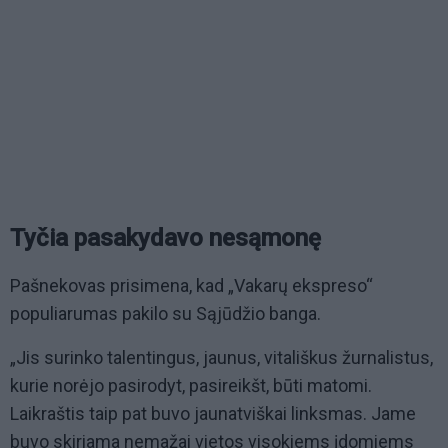
Tyčia pasakydavo nesąmonę
Pašnekovas prisimena, kad „Vakarų ekspreso“
populiarumas pakilo su Sąjūdžio banga.
„Jis surinko talentingus, jaunus, vitališkus žurnalistus,
kurie norėjo pasirodyt, pasireikšt, būti matomi.
Laikraštis taip pat buvo jaunatviškai linksmas. Jame
buvo skiriama nemažai vietos visokiems įdomiems