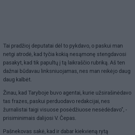
Tai pradžioj deputatai dėl to pykdavo, o paskui man
netgi atrodė, kad tyčia kokią nesąmonę stengdavosi
pasakyt, kad tik papultų į tą laikraščio rubriką. Aš ten
dažnai būdavau linksniuojamas, nes man reikėjo daug
daug kalbėt.
Žinau, kad Taryboje buvo agentai, kurie užsirašinėdavo
tas frazes, paskui perduodavo redakcijai, nes
žurnalistai taigi visuose posėdžiuose nesėdėdavo", -
prisiminimais dalijosi V. Čepas.
Pašnekovas sakė, kad ir dabar kiekvieną rytą