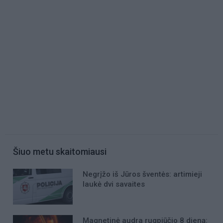
Šiuo metu skaitomiausi
Negrįžo iš Jūros šventės: artimieji
laukė dvi savaites
Magnetinė audra rugpjūčio 8 dieną: