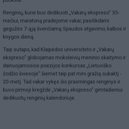
Renginių, kurie bus dedikuoti „Vakarų ekspreso“ 35-
mečiui, maratoną pradėjome vakar, pasitikdami
gegužės 7-ąją švenčiamą Spaudos atgavimo, kalbos ir
knygos dieną.
Taip sutapo, kad Klaipėdos universiteto ir „Vakarų
ekspreso“ globojamas moksleivių meninio skaitymo ir
dainuojamosios poezijos konkursas „Lietuviško
žodžio šviesoje“ šiemet taip pat mini gražią sukaktį -
20-metį. Tad vakar vykęs šis prasmingas renginys ir
buvo pirmoji kregždė „Vakarų ekspreso“ gimtadieniui
dedikuotų renginių kalendoriuje.