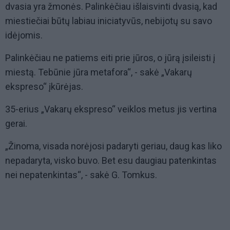
dvasia yra žmonės. Palinkėčiau išlaisvinti dvasią, kad
miestiečiai būtų labiau iniciatyvūs, nebijotų su savo
idėjomis.
Palinkėčiau ne patiems eiti prie jūros, o jūrą įsileisti į
miestą. Tebūnie jūra metafora“, - sakė „Vakarų
ekspreso“ įkūrėjas.
35-erius „Vakarų ekspreso“ veiklos metus jis vertina
gerai.
„Žinoma, visada norėjosi padaryti geriau, daug kas liko
nepadaryta, visko buvo. Bet esu daugiau patenkintas
nei nepatenkintas“, - sakė G. Tomkus.