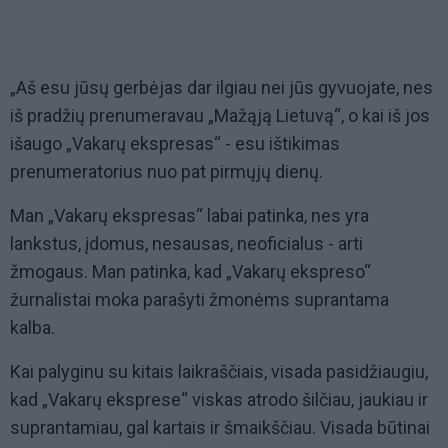
„Aš esu jūsų gerbėjas dar ilgiau nei jūs gyvuojate, nes
iš pradžių prenumeravau „Mažąją Lietuvą“, o kai iš jos
išaugo „Vakarų ekspresas“ - esu ištikimas
prenumeratorius nuo pat pirmųjų dienų.
Man „Vakarų ekspresas“ labai patinka, nes yra
lankstus, įdomus, nesausas, neoficialus - arti
žmogaus. Man patinka, kad „Vakarų ekspreso“
žurnalistai moka parašyti žmonėms suprantama
kalba.
Kai palyginu su kitais laikraščiais, visada pasidžiaugiu,
kad „Vakarų eksprese“ viskas atrodo šilčiau, jaukiau ir
suprantamiau, gal kartais ir šmaikščiau. Visada būtinai