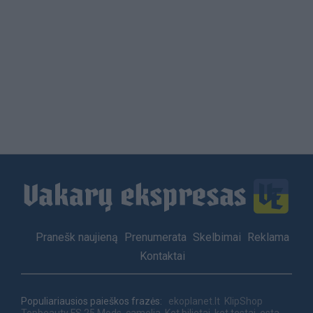
Load
More
Footer
Pranešk naujieną
Prenumerata
Skelbimai
Reklama
menu
Kontaktai
Populiariausios paieškos frazės:
ekoplanet.lt
KlipShop