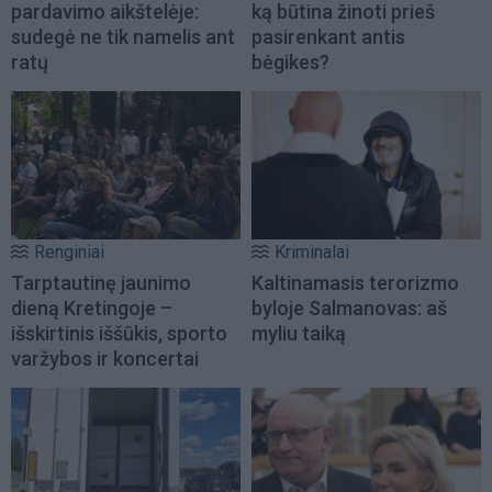
pardavimo aikštelėje:
ką būtina žinoti prieš
sudegė ne tik namelis ant
pasirenkant antis
ratų
bėgikes?
Renginiai
Kriminalai
Tarptautinę jaunimo
Kaltinamasis terorizmo
dieną Kretingoje –
byloje Salmanovas: aš
išskirtinis iššūkis, sporto
myliu taiką
varžybos ir koncertai