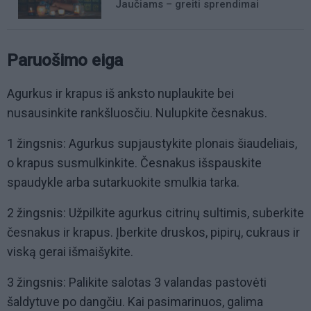
Jaučiams – greiti sprendimai
Paruošimo eiga
Agurkus ir krapus iš anksto nuplaukite bei
nusausinkite rankšluosčiu. Nulupkite česnakus.
1 žingsnis: Agurkus supjaustykite plonais šiaudeliais,
o krapus susmulkinkite. Česnakus išspauskite
spaudykle arba sutarkuokite smulkia tarka.
2 žingsnis: Užpilkite agurkus citrinų sultimis, suberkite
česnakus ir krapus. Įberkite druskos, pipirų, cukraus ir
viską gerai išmaišykite.
3 žingsnis: Palikite salotas 3 valandas pastovėti
šaldytuve po dangčiu. Kai pasimarinuos, galima