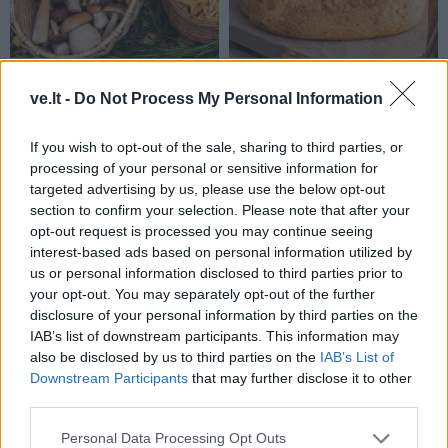
Receptai
Receptai
Kaip teisingai virti miško
Paprasčiau nebūna:
ve.lt -
Do Not Process My Personal Information
grybus: kiekvienai rūšiai –
varškės „batonas“
skirtingas laikas
(1)
lieknėjantiems. Švelnus
If you wish to opt-out of the sale, sharing to third parties, or
skonis – tinka patiekti ir
processing of your personal or sensitive information for
su kumpiu, ir su raudona
targeted advertising by us, please use the below opt-out
section to confirm your selection. Please note that after your
žuvimi
opt-out request is processed you may continue seeing
interest-based ads based on personal information utilized by
us or personal information disclosed to third parties prior to
your opt-out. You may separately opt-out of the further
disclosure of your personal information by third parties on the
IAB’s list of downstream participants. This information may
also be disclosed by us to third parties on the
IAB’s List of
Downstream Participants
that may further disclose it to other
Receptai
Receptai
third parties.
Senas geras būdas: kaip
Agurkai kaip
išgelbėti per skystą
„McDonald's“: galima
Personal Data Processing Opt Outs