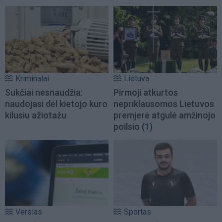
Kriminalai
Lietuva
Sukčiai nesnaudžia:
Pirmoji atkurtos
naudojasi dėl kietojo kuro
nepriklausomos Lietuvos
kilusiu ažiotažu
premjerė atgulė amžinojo
poilsio
(1)
Verslas
Sportas