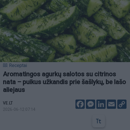
Receptai
Aromatingos agurkų salotos su citrinos
nata – puikus užkandis prie šašlykų, be lašo
aliejaus
Facebook
Messenger
LinkedIn
Email
C
VE.LT
L
2026-06-12 07:14