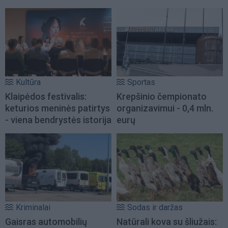
Kultūra
Sportas
Klaipėdos festivalis:
Krepšinio čempionato
keturios meninės patirtys
organizavimui - 0,4 mln.
- viena bendrystės istorija
eurų
Kriminalai
Sodas ir daržas
Gaisras automobilių
Natūrali kova su šliužais: