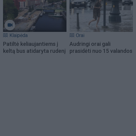
Klaipėda
Orai
Patiltė keliaujantiems į
Audringi orai gali
keltą bus atidaryta rudenį
prasidėti nuo 15 valandos