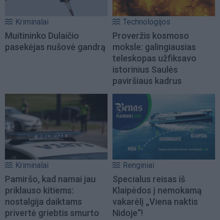
Kriminalai
Technologijos
Muitininko Dulaičio
Proveržis kosmoso
pasekėjas nušovė gandrą
moksle: galingiausias
teleskopas užfiksavo
istorinius Saulės
paviršiaus kadrus
Kriminalai
Renginiai
Pamiršo, kad namai jau
Specialus reisas iš
priklauso kitiems:
Klaipėdos į nemokamą
nostalgija daiktams
vakarėlį „Viena naktis
privertė griebtis smurto
Nidoje“!