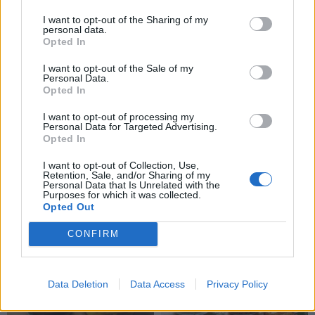
uogienę be želatinos
pasigaminti namuose –
I want to opt-out of the Sharing of my
tobulas receptas
(1)
personal data.
Opted In
I want to opt-out of the Sale of my
Personal Data.
Opted In
I want to opt-out of processing my
Personal Data for Targeted Advertising.
Opted In
Receptai
Receptai
Atsibodo varškėčiai –
Kiek morkų dėti į sultinį,
I want to opt-out of Collection, Use,
Retention, Sale, and/or Sharing of my
gaminu suomiškus
kad jis būtų tobulas?
Personal Data that Is Unrelated with the
Purposes for which it was collected.
paplotėlius: ta pati
Patyrusių virėjų
Opted Out
varškė, bet su obuoliu
patarimas
CONFIRM
Data Deletion
Data Access
Privacy Policy