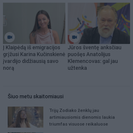
Į Klaipėdą iš emigracijos
Jūros šventę anksčiau
grįžusi Karina Kučinskienė
puošęs Anatolijus
įvardijo didžiausią savo
Klemencovas: gal jau
norą
užtenka
Šiuo metu skaitomiausi
Trijų Zodiako ženklų jau
artimiausiomis dienomis laukia
triumfas visuose reikaluose