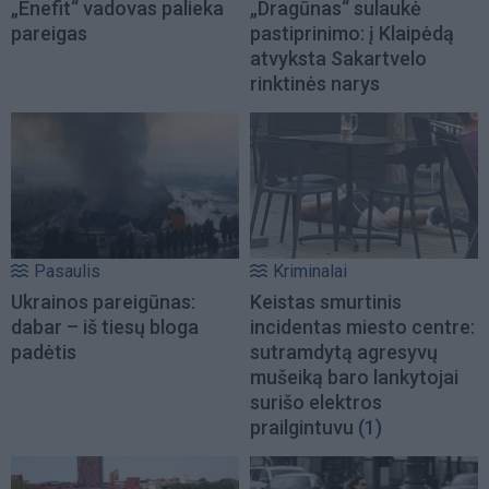
„Enefit“ vadovas palieka
„Dragūnas“ sulaukė
pareigas
pastiprinimo: į Klaipėdą
atvyksta Sakartvelo
rinktinės narys
Pasaulis
Kriminalai
Ukrainos pareigūnas:
Keistas smurtinis
dabar – iš tiesų bloga
incidentas miesto centre:
padėtis
sutramdytą agresyvų
mušeiką baro lankytojai
surišo elektros
prailgintuvu
(1)