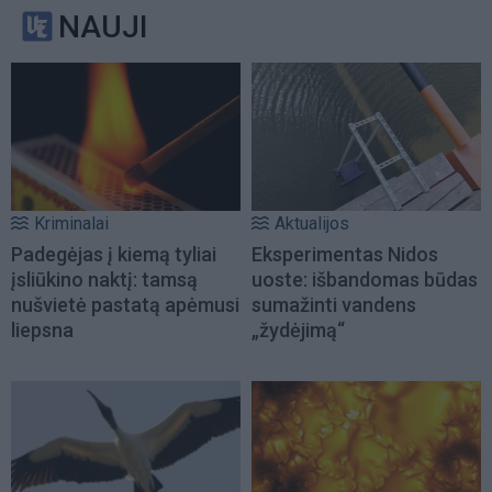
NAUJI
Kriminalai
Aktualijos
Padegėjas į kiemą tyliai
Eksperimentas Nidos
įsliūkino naktį: tamsą
uoste: išbandomas būdas
nušvietė pastatą apėmusi
sumažinti vandens
liepsna
„žydėjimą“