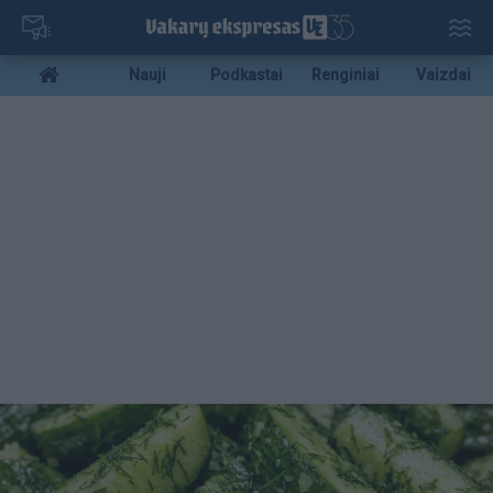
Pereiti
į
pagrindinį
Mobile
Nauji
Podkastai
Renginiai
Vaizdai
turinį
menu
bottom