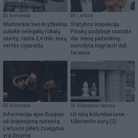
Kriminalai
Lietuva
Muitininkai ties Kryžkalniu
Statybos inspekcija
sulaikė nelegalių rūkalų
Pinskų sodyboje nustatė
siuntą: rasta 2,4 mln. eurų
dar vieną pažeidimą:
vertės cigarečių
nurodyta nugriauti dalį
terasos
Kriminalai
Klaipėdos rajonas
Informacija apie Rusijoje
Už nišą kolumbariume -
už šnipinėjimą nuteistą
tūkstantis eurų
(2)
Lietuvos pilietį žvalgybai
yra žinoma