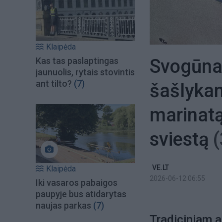
Klaipėda
Svogūnai
Kas tas paslaptingas
jaunuolis, rytais stovintis
ant tilto?
(7)
šašlykam
marinat
sviestą
(
VE.LT
Klaipėda
2026-06-12 06:55
Iki vasaros pabaigos
paupyje bus atidarytas
naujas parkas
(7)
Tradiciniam ac