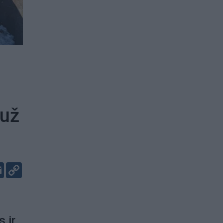
 už
er
kedIn
Email
Copy
Link
s ir