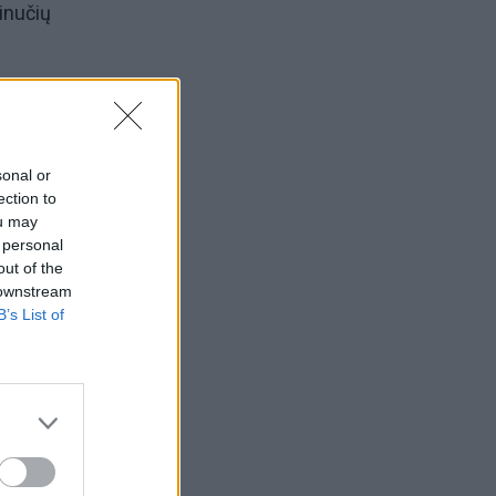
inučių
r
ga be
sonal or
ection to
ou may
 personal
out of the
 downstream
rčia
B’s List of
ina šį
t