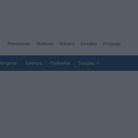
Desktop
Prenumerata
Skelbimai
Reklama
Kontaktai
Prisijungti
menu
top
Renginiai
Galerijos
Podkastai
Daugiau