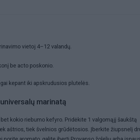
rinavimo vietoj 4–12 valandų.
onį be acto poskonio.
lgai kepant iki apskrudusios plutelės.
 universalų marinatą
ę bet kokio riebumo kefyro. Pridėkite 1 valgomąjį šaukštą
iek aštrios, tiek švelnios grūdėtosios. Įberkite žiupsnelį 
Jei norite aromato, galite įberti Provanso žolelių arba įspaus