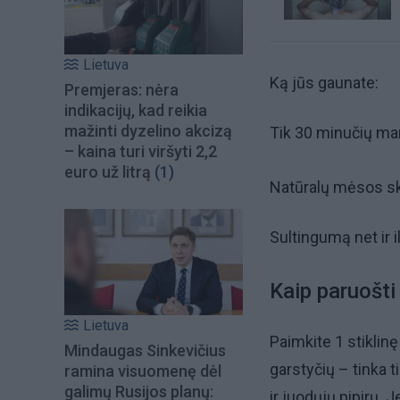
Lietuva
Ką jūs gaunate:
Premjeras: nėra
indikacijų, kad reikia
mažinti dyzelino akcizą
Tik 30 minučių ma
– kaina turi viršyti 2,2
euro už litrą
(1)
Natūralų mėsos sk
Sultingumą net ir i
Kaip paruošti
Lietuva
Paimkite 1 stiklin
Mindaugas Sinkevičius
garstyčių – tinka t
ramina visuomenę dėl
galimų Rusijos planų:
ir juodųjų pipirų. 