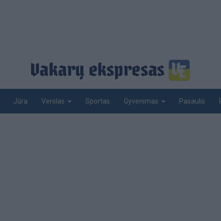
Jūra
Sportas
Pasaulis
Verslas
Gyvenimas