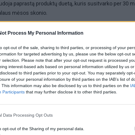
audoja paprastą produktų duetą, kuris susitvarko per 30 m
ralaus mėsos skonio.
 tai rauginto pieno produkto ir garstyčių mišinys, kuris pe
Not Process My Personal Information
do raumenų skaidulas, todėl mėsa tampa minkšta ir sultin
to opt-out of the sale, sharing to third parties, or processing of your per
oveikio.
formation for targeted advertising by us, please use the below opt-out s
r selection. Please note that after your opt-out request is processed y
ys išbandyti šį receptą
eing interest-based ads based on personal information utilized by us or
disclosed to third parties prior to your opt-out. You may separately opt-
losure of your personal information by third parties on the IAB’s list of
a greičiau už actą? Pieno rūgštis veikia švelniai, ji nepave
. This information may also be disclosed by us to third parties on the
IA
Participants
that may further disclose it to other third parties.
, o tik lengvai purena jos struktūrą. Garstyčios sustipr
pikantišką natą. Kartu jie duoda rezultatą, kuris stebina ne
l Data Processing Opt Outs
o opt-out of the Sharing of my personal data.