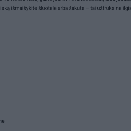
iską išmaišykite šluotele arba šakute – tai užtruks ne ilgi
me