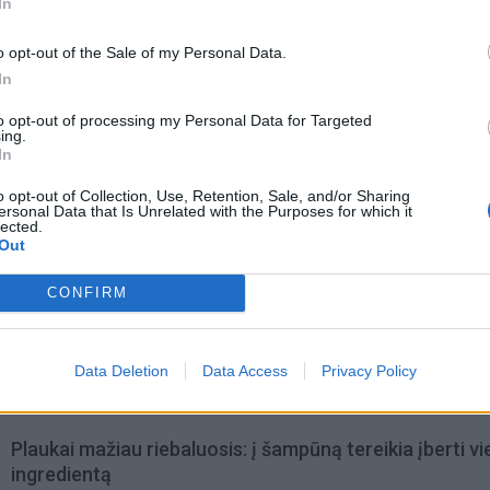
In
o opt-out of the Sale of my Personal Data.
In
to opt-out of processing my Personal Data for Targeted
ing.
In
o opt-out of Collection, Use, Retention, Sale, and/or Sharing
ersonal Data that Is Unrelated with the Purposes for which it
lected.
Out
CONFIRM
omiausi
Aiškiaregės pranašystė: numatė katastrofišką karo
Data Deletion
Data Access
Privacy Policy
pabaigą Ukrainoje
Plaukai mažiau riebaluosis: į šampūną tereikia įberti v
ingredientą