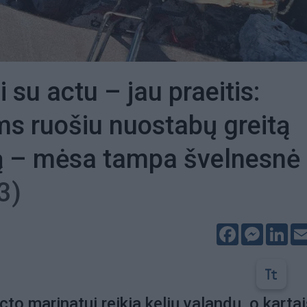
 su actu – jau praeitis:
s ruošiu nuostabų greitą
ą – mėsa tampa švelnesnė
3)
Facebook
Messeng
Lin
to marinatui reikia kelių valandų, o kartai