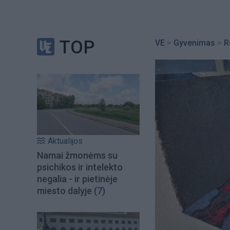
TOP
VE
>
Gyvenimas
>
R
Aktualijos
Namai žmonėms su
psichikos ir intelekto
negalia - ir pietinėje
miesto dalyje
(7)