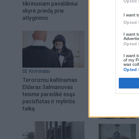
Opted 
tikrinusiam pavaldiniui
skyrė priedą prie
I want t
atlyginimo
Opted 
I want 
Advertis
Opted 
I want t
of my P
was col
Opted 
Kriminalai
Terorizmu kaltinamas
Šiuo metu skait
Eldaras Salmanovas
teisme pareiškė esąs
pacisfistas ir mylintis
taiką