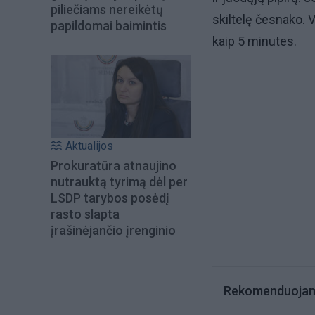
piliečiams nereikėtų
skiltelę česnako. V
papildomai baimintis
kaip 5 minutes.
Aktualijos
Prokuratūra atnaujino
nutrauktą tyrimą dėl per
LSDP tarybos posėdį
rasto slapta
įrašinėjančio įrenginio
Rekomenduoja