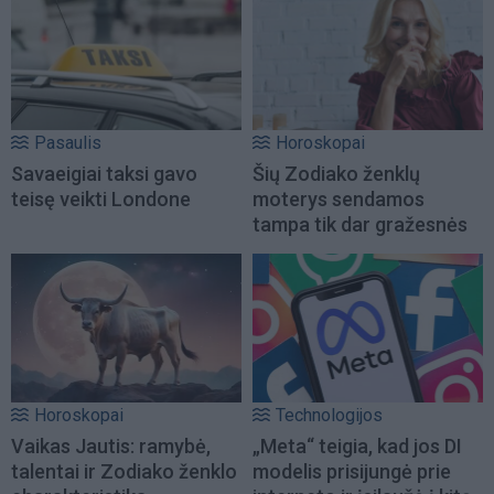
Pasaulis
Horoskopai
Savaeigiai taksi gavo
Šių Zodiako ženklų
teisę veikti Londone
moterys sendamos
tampa tik dar gražesnės
Horoskopai
Technologijos
Vaikas Jautis: ramybė,
„Meta“ teigia, kad jos DI
talentai ir Zodiako ženklo
modelis prisijungė prie