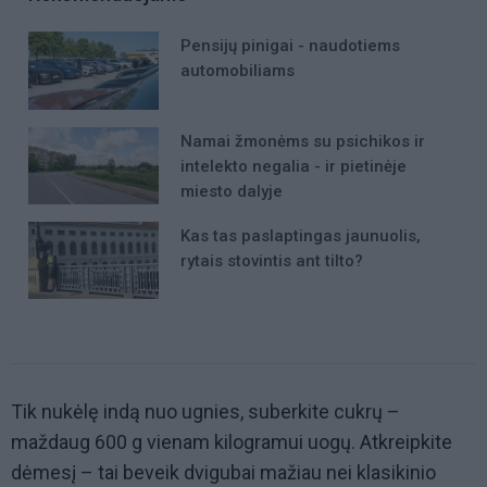
Pensijų pinigai - naudotiems
automobiliams
Namai žmonėms su psichikos ir
intelekto negalia - ir pietinėje
miesto dalyje
Kas tas paslaptingas jaunuolis,
rytais stovintis ant tilto?
Tik nukėlę indą nuo ugnies, suberkite cukrų –
maždaug 600 g vienam kilogramui uogų. Atkreipkite
dėmesį – tai beveik dvigubai mažiau nei klasikinio