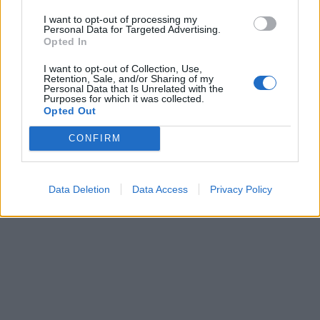
I want to opt-out of processing my
This site is protected by
Personal Data for Targeted Advertising.
Sutinku su
taisyklėmis
reCAPTCHA and the Google
Opted In
Privacy Policy
and
Terms of
I want to opt-out of Collection, Use,
Service
apply.
Retention, Sale, and/or Sharing of my
Personal Data that Is Unrelated with the
Purposes for which it was collected.
Opted Out
CONFIRM
Data Deletion
Data Access
Privacy Policy