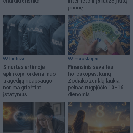
charakteristika
interneto ir įsilaužė į kitą
įmonę
Lietuva
Horoskopai
Smurtas artimoje
Finansinis savaitės
aplinkoje: orderiai nuo
horoskopas: kurių
tragedijų neapsaugo,
Zodiako ženklų laukia
norima griežtinti
pelnas rugpjūčio 10–16
įstatymus
dienomis