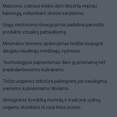
Mažesnis cukraus kiekis daro desertą mažiau
kaloringą, nekenkiant skonio savybėms.
Uogų vientisumo išsaugojimas padidina paruošto
produkto vizualinį patrauklumą.
Minimalus terminis apdorojimas leidžia išsaugoti
daugiau naudingų medžiagų vyšniose.
Technologijos paprastumas daro ją prieinamą net
pradedantiesiems kulinarams.
Tiršta uogienės tekstūra palengvina jos naudojimą
įvairiems kulinariniams tikslams.
Išmėginkite švedišką metodą ir tradicinė vyšnių
uogienė atsiskleis iš visai kitos pusės.