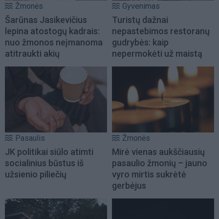
Žmonės
Gyvenimas
Šarūnas Jasikevičius
Turistų dažnai
lepina atostogų kadrais:
nepastebimos restoranų
nuo žmonos neįmanoma
gudrybės: kaip
atitraukti akių
nepermokėti už maistą
Pasaulis
Žmonės
JK politikai siūlo atimti
Mirė vienas aukščiausių
socialinius būstus iš
pasaulio žmonių – jauno
užsienio piliečių
vyro mirtis sukrėtė
gerbėjus