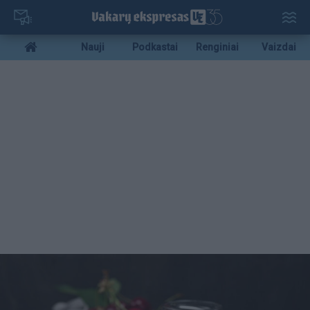
Pereiti
į
pagrindinį
Mobile
Nauji
Podkastai
Renginiai
Vaizdai
turinį
menu
bottom