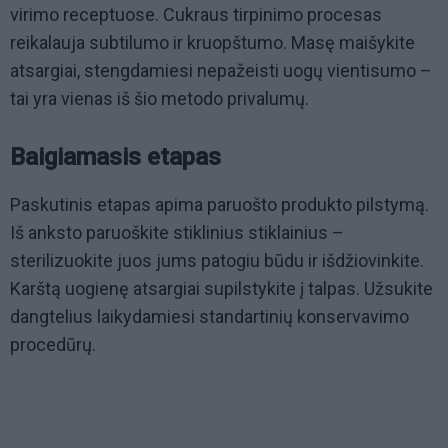
virimo receptuose. Cukraus tirpinimo procesas
reikalauja subtilumo ir kruopštumo. Masę maišykite
atsargiai, stengdamiesi nepažeisti uogų vientisumo –
tai yra vienas iš šio metodo privalumų.
Baigiamasis etapas
Paskutinis etapas apima paruošto produkto pilstymą.
Iš anksto paruoškite stiklinius stiklainius –
sterilizuokite juos jums patogiu būdu ir išdžiovinkite.
Karštą uogienę atsargiai supilstykite į talpas. Užsukite
dangtelius laikydamiesi standartinių konservavimo
procedūrų.