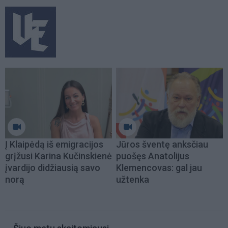
Į Klaipėdą iš emigracijos
Jūros šventę anksčiau
grįžusi Karina Kučinskienė
puošęs Anatolijus
įvardijo didžiausią savo
Klemencovas: gal jau
norą
užtenka