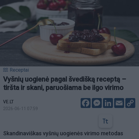
Receptai
Vyšnių uogienė pagal švedišką receptą –
tiršta ir skani, paruošiama be ilgo virimo
Facebook
Messenger
LinkedIn
Email
C
VE.LT
L
2026-06-11 07:59
Skandinaviškas vyšnių uogienės virimo metodas