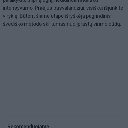
intensyvumo. Praėjus pusvalandžiui, visiškai išjunkite
viryklę. Būtent šiame etape išryškėja pagrindinis
švediško metodo skirtumas nuo įprastų virimo būdų.
Rekomenduojame