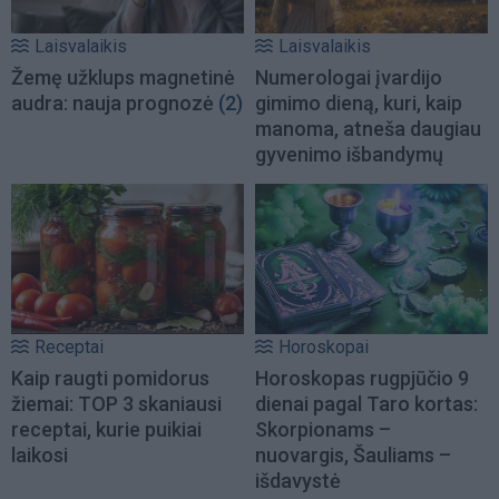
Laisvalaikis
Laisvalaikis
Žemę užklups magnetinė
Numerologai įvardijo
audra: nauja prognozė
(2)
gimimo dieną, kuri, kaip
manoma, atneša daugiau
gyvenimo išbandymų
Receptai
Horoskopai
Kaip raugti pomidorus
Horoskopas rugpjūčio 9
žiemai: TOP 3 skaniausi
dienai pagal Taro kortas:
receptai, kurie puikiai
Skorpionams –
laikosi
nuovargis, Šauliams –
išdavystė