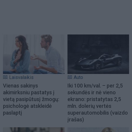
Laisvalaikis
Auto
Vienas sakinys
Iki 100 km/val. – per 2,5
akimirksniu pastatys į
sekundės ir nė vieno
vietą pasipūtusį žmogų:
ekrano: pristatytas 2,5
psichologė atskleidė
mln. dolerių vertės
paslaptį
superautomobilis (vaizdo
įrašas)