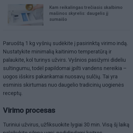
Kam reikalingas trečiasis skalbimo
mašinos skyrelis: daugelis jį
sumaišo
Paruoštą 1 kg vyšnių sudėkite į pasirinktą virimo indą.
Nustatykite minimalią kaitinimo temperatūrą ir
palaukite, kol turinys užvirs. Vyšnios pasižymi dideliu
sultingumu, todėl papildomai įpilti vandens nereikia –
uogos išskirs pakankamai nuosavų sulčių. Tai yra
esminis skirtumas nuo daugelio tradicinių uogienės
receptų.
Virimo procesas
Turiniui užvirus, užfiksuokite lygiai 30 min. Visą šį laiką
palaikykite silpną ugnį, nedidindami kaitros