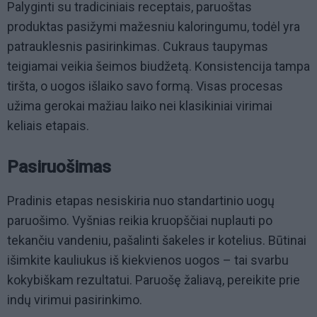
Palyginti su tradiciniais receptais, paruoštas
produktas pasižymi mažesniu kaloringumu, todėl yra
patrauklesnis pasirinkimas. Cukraus taupymas
teigiamai veikia šeimos biudžetą. Konsistencija tampa
tiršta, o uogos išlaiko savo formą. Visas procesas
užima gerokai mažiau laiko nei klasikiniai virimai
keliais etapais.
Pasiruošimas
Pradinis etapas nesiskiria nuo standartinio uogų
paruošimo. Vyšnias reikia kruopščiai nuplauti po
tekančiu vandeniu, pašalinti šakeles ir kotelius. Būtinai
išimkite kauliukus iš kiekvienos uogos – tai svarbu
kokybiškam rezultatui. Paruošę žaliavą, pereikite prie
indų virimui pasirinkimo.