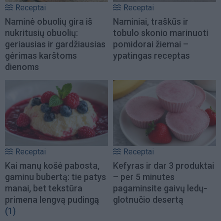
Receptai
Receptai
Naminė obuolių gira iš
Naminiai, traškūs ir
nukritusių obuolių:
tobulo skonio marinuoti
geriausias ir gardžiausias
pomidorai žiemai –
gėrimas karštoms
ypatingas receptas
dienoms
Receptai
Receptai
Kai manų košė pabosta,
Kefyras ir dar 3 produktai
gaminu bubertą: tie patys
– per 5 minutes
manai, bet tekstūra
pagaminsite gaivų ledų-
primena lengvą pudingą
glotnučio desertą
(1)