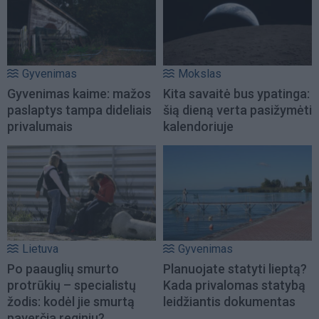
Gyvenimas
Mokslas
Gyvenimas kaime: mažos
Kita savaitė bus ypatinga:
paslaptys tampa dideliais
šią dieną verta pasižymėti
privalumais
kalendoriuje
Lietuva
Gyvenimas
Po paauglių smurto
Planuojate statyti lieptą?
protrūkių – specialistų
Kada privalomas statybą
žodis: kodėl jie smurtą
leidžiantis dokumentas
paverčia reginiu?