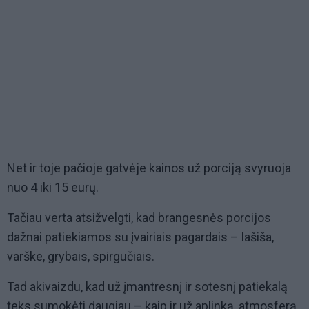
Net ir toje pačioje gatvėje kainos už porciją svyruoja
nuo 4 iki 15 eurų.
Tačiau verta atsižvelgti, kad brangesnės porcijos
dažnai patiekiamos su įvairiais pagardais – lašiša,
varške, grybais, spirgučiais.
Tad akivaizdu, kad už įmantresnį ir sotesnį patiekalą
teks sumokėti daugiau – kaip ir už aplinką, atmosferą.