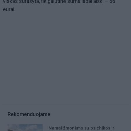
viskas surašyta, tik galutinė suma labai aiški – 66
eurai.
Rekomenduojame
Namai žmonėms su psichikos ir