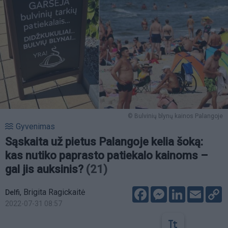
© Bulvinių blynų kainos Palangoje
Gyvenimas
Sąskaita už pietus Palangoje kelia šoką:
kas nutiko paprasto patiekalo kainoms –
gal jis auksinis?
(21)
Facebook
Messenger
LinkedIn
Email
C
,
Brigita Ragickaitė
Delfi
L
2022-07-31 08:57