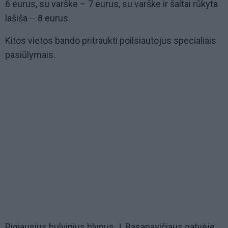
6 eurus, su varške – 7 eurus, su varške ir šaltai rūkyta
lašiša – 8 eurus.
Kitos vietos bando pritraukti poilsiautojus specialiais
pasiūlymais.
Pigiausius bulvinius blynus J. Basanavičiaus gatvėje