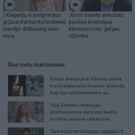
Į Klaipėdą iš emigracijos
Jūros šventę anksčiau
grįžusi Karina Kučinskienė
puošęs Anatolijus
įvardijo didžiausią savo
Klemencovas: gal jau
norą
užtenka
Šiuo metu skaitomiausi
Kraupi avarija prie Vilniaus atėmė
tris brangiausius žmones: pranešė,
kaip bus atsisveikinama su
mergaite, jos mama ir močiute
Trijų Zodiako ženklų jau
artimiausiomis dienomis laukia
triumfas visuose reikaluose
Taro kortų horoskopas rugpjūčio 6