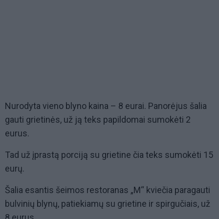
Nurodyta vieno blyno kaina – 8 eurai. Panorėjus šalia
gauti grietinės, už ją teks papildomai sumokėti 2
eurus.
Tad už įprastą porciją su grietine čia teks sumokėti 15
eurų.
Šalia esantis šeimos restoranas „M“ kviečia paragauti
bulvinių blynų, patiekiamų su grietine ir spirgučiais, už
8 eurus.