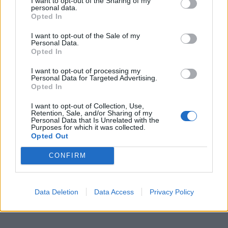
I want to opt-out of the Sharing of my
patiekiamus su česnakine varške, spanguolių uogiene
personal data.
ir sūdyta lašiša – už 10,50 euro.
Opted In
I want to opt-out of the Sale of my
Bare „Lietuvos rytas“ bulviniai blynai su mėsa čia
Personal Data.
Opted In
kainuoja 9 eurus, pusė porcijos kainuoja 5,50 euro.
I want to opt-out of processing my
Paprasti bulviniai blynai čia kainuoja 7 eurus, pusė
Personal Data for Targeted Advertising.
Opted In
porcijos – 4,50 euro.
I want to opt-out of Collection, Use,
Retention, Sale, and/or Sharing of my
Personal Data that Is Unrelated with the
Purposes for which it was collected.
Opted Out
CONFIRM
Data Deletion
Data Access
Privacy Policy