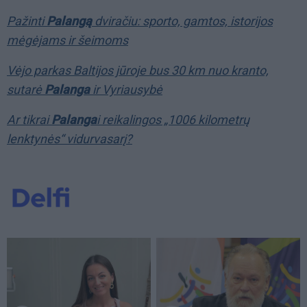
Pažinti
Palangą
dviračiu: sporto, gamtos, istorijos
mėgėjams ir šeimoms
Vėjo parkas Baltijos jūroje bus 30 km nuo kranto,
sutarė
Palanga
ir Vyriausybė
Ar tikrai
Palanga
i reikalingos „1006 kilometrų
lenktynės“ vidurvasarį?