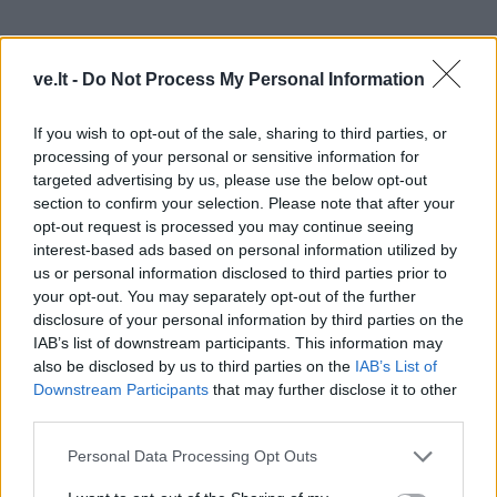
ve.lt -
Do Not Process My Personal Information
If you wish to opt-out of the sale, sharing to third parties, or
processing of your personal or sensitive information for
targeted advertising by us, please use the below opt-out
section to confirm your selection. Please note that after your
opt-out request is processed you may continue seeing
interest-based ads based on personal information utilized by
us or personal information disclosed to third parties prior to
your opt-out. You may separately opt-out of the further
disclosure of your personal information by third parties on the
IAB’s list of downstream participants. This information may
Kiek mažesnės kainos vilioja kavinėje „Bulvinukė“. Čia
also be disclosed by us to third parties on the
IAB’s List of
bulviniai blynai kainuoja 6,90 euro, pusė porcijos –
Downstream Participants
that may further disclose it to other
third parties.
3,50 euro.
Personal Data Processing Opt Outs
„Čagino restoranas“ siūlo trijų skonių bulvinius blynus,