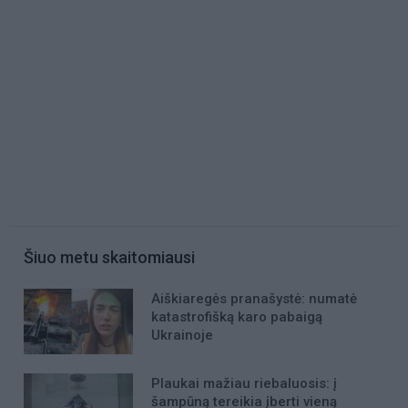
Šiuo metu skaitomiausi
Aiškiaregės pranašystė: numatė
katastrofišką karo pabaigą
Ukrainoje
Plaukai mažiau riebaluosis: į
šampūną tereikia įberti vieną