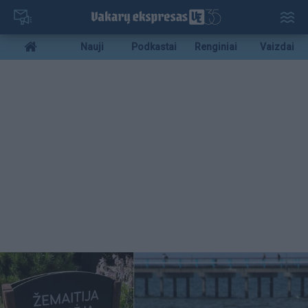
Pereiti
į
pagrindinį
Mobile
Nauji
Podkastai
Renginiai
Vaizdai
turinį
menu
bottom