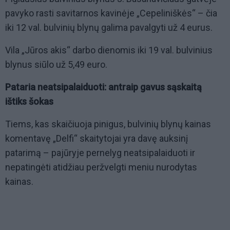
pavyko rasti savitarnos kavinėje „Cepeliniškės“ – čia
iki 12 val. bulvinių blynų galima pavalgyti už 4 eurus.
Vila „Jūros akis“ darbo dienomis iki 19 val. bulvinius
blynus siūlo už 5,49 euro.
Pataria neatsipalaiduoti: antraip gavus sąskaitą
ištiks šokas
Tiems, kas skaičiuoja pinigus, bulvinių blynų kainas
komentavę „Delfi“ skaitytojai yra davę auksinį
patarimą – pajūryje pernelyg neatsipalaiduoti ir
nepatingėti atidžiau peržvelgti meniu nurodytas
kainas.