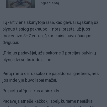
ingredientą
Tąkart viena skaitytoja rašė, kad gavusi sąskaitą už
blynus tiesiog pakraupo – nors įprastai už juos
mokėdavo 5–7 eurus, šįkart kaina buvo išaugusi
dvigubai.
„Priėjus padavėjai, užsisakome 3 porcijas bulvinių
blynų, dvi sultis ir du alaus.
Pietų metu dar užsakome papildomai grietinės, nes
jos indelyje buvo labai mažai.
Po pietų atėjo laikas atsiskaityti.
Padavėja atnešė kažkokį lapelį, kuriame neaiškiai