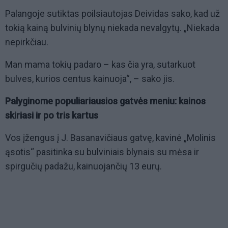
Palangoje sutiktas poilsiautojas Deividas sako, kad už
tokią kainą bulvinių blynų niekada nevalgytų. „Niekada
nepirkčiau.
Man mama tokių padaro – kas čia yra, sutarkuot
bulves, kurios centus kainuoja“, – sako jis.
Palyginome populiariausios gatvės meniu: kainos
skiriasi ir po tris kartus
Vos įžengus į J. Basanavičiaus gatvę, kavinė „Molinis
ąsotis“ pasitinka su bulviniais blynais su mėsa ir
spirgučių padažu, kainuojančių 13 eurų.