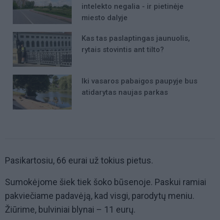
intelekto negalia - ir pietinėje
miesto dalyje
Kas tas paslaptingas jaunuolis,
rytais stovintis ant tilto?
Iki vasaros pabaigos paupyje bus
atidarytas naujas parkas
Pasikartosiu, 66 eurai už tokius pietus.
Sumokėjome šiek tiek šoko būsenoje. Paskui ramiai
pakviečiame padavėją, kad visgi, parodytų meniu.
Žiūrime, bulviniai blynai – 11 eurų.