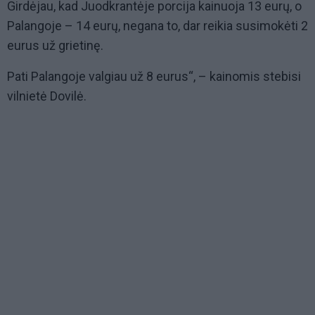
Girdėjau, kad Juodkrantėje porcija kainuoja 13 eurų, o
Palangoje – 14 eurų, negana to, dar reikia susimokėti 2
eurus už grietinę.
Pati Palangoje valgiau už 8 eurus“, – kainomis stebisi
vilnietė Dovilė.