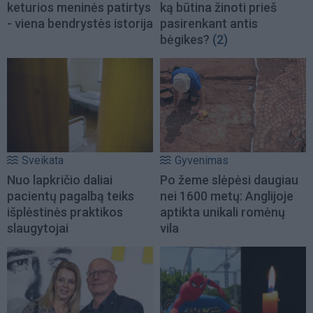
keturios meninės patirtys
ką būtina žinoti prieš
- viena bendrystės istorija
pasirenkant antis
bėgikes?
(2)
Sveikata
Gyvenimas
Nuo lapkričio daliai
Po žeme slėpėsi daugiau
pacientų pagalbą teiks
nei 1600 metų: Anglijoje
išplėstinės praktikos
aptikta unikali romėnų
slaugytojai
vila