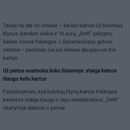
Tačiau tai dar ne viršūnė – kai kur kainos už bulvinius
blynus šiandien siekia ir 16 eurų. „Delfi“ palygino
kainas visose Palangos J. Basanavičiaus gatvės
vietose – pasirodo, čia jos skiriasi daugiau nei tris
kartus.
Už pietus susimoka šoko būsenoje: staiga kainos
išaugo kelis kartus
Pastebėjimais, kad bulvinių blynų kainos Palangos
kavinėse staiga išaugo ir tapo neadekvačios, „Delfi“
skaitytojai dalinosi ir pernai.