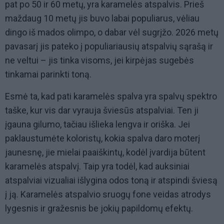
pat po 50 ir 60 metų, yra karamelės atspalvis. Prieš
maždaug 10 metų jis buvo labai populiarus, vėliau
dingo iš mados olimpo, o dabar vėl sugrįžo. 2026 metų
pavasarį jis pateko į populiariausių atspalvių sąrašą ir
ne veltui – jis tinka visoms, jei kirpėjas sugebės
tinkamai parinkti toną.
Esmė ta, kad pati karamelės spalva yra spalvų spektro
taške, kur vis dar vyrauja šviesūs atspalviai. Ten ji
įgauna gilumo, tačiau išlieka lengva ir oriška. Jei
paklaustumėte koloristų, kokia spalva daro moterį
jaunesnę, jie mielai paaiškintų, kodėl įvardija būtent
karamelės atspalvį. Taip yra todėl, kad auksiniai
atspalviai vizualiai išlygina odos toną ir atspindi šviesą
į ją. Karamelės atspalvio sruogų fone veidas atrodys
lygesnis ir gražesnis be jokių papildomų efektų.