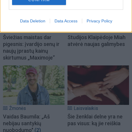
Data Deletion
Data Access
Privacy Policy
Gyvenimas
Gyvenimas
Šviežias maistas dar
Studijos Klaipėdoje Miah
pigesnis: įvardijo senų ir
atvėrė naujas galimybes
naujų įprastų kainų
skirtumus „Maximoje“
Žmonės
Laisvalaikis
Vaidas Baumila: „Aš
Šie ženklai delne yra ne
nebijau santykių
pas visus: ką jie reiškia
nuobodumo"
(2)