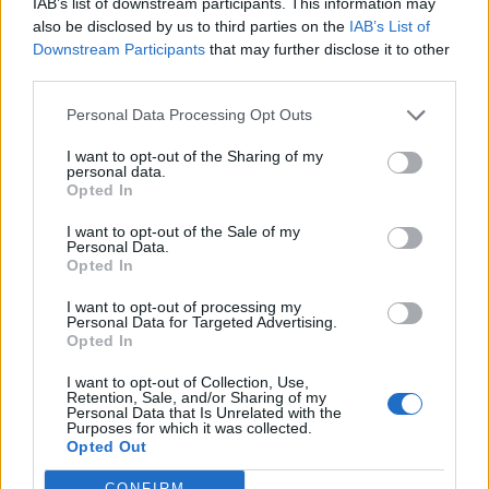
IAB’s list of downstream participants. This information may
also be disclosed by us to third parties on the
IAB’s List of
Downstream Participants
that may further disclose it to other
third parties.
TAIP PAT SKAITYKITE
Personal Data Processing Opt Outs
I want to opt-out of the Sharing of my
personal data.
Opted In
I want to opt-out of the Sale of my
Personal Data.
Opted In
Žmonės
Kultūra
I want to opt-out of processing my
Personal Data for Targeted Advertising.
„Zombė Angelina Jolie“
Aušra Butkevičienė:
Opted In
prisipažino, kaip iš tikrųjų
negaliu atskirti, kur -
sukūrė savo šiurpinantį
darbas, o kur - pomėgis
I want to opt-out of Collection, Use,
Retention, Sale, and/or Sharing of my
įvaizdį
Personal Data that Is Unrelated with the
Purposes for which it was collected.
Opted Out
CONFIRM