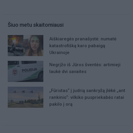
Šiuo metu skaitomiausi
Aiškiaregės pranašystė: numatė
katastrofišką karo pabaigą
Ukrainoje
Negrįžo iš Jūros šventės: artimieji
laukė dvi savaites
„Fūristas“ į judrią sankryžą įlėkė „ant
rankinio“: vilkiko puspriekabės ratai
pakilo į orą