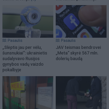
Pasaulis
Pasaulis
„Slėptis jau per vėlu,
JAV teismas bendrovei
šunsnukiai“: ukrainietis
„Meta“ skyrė 567 mln.
sudalyvavo Rusijos
dolerių baudą
gynybos vadų vaizdo
pokalbyje