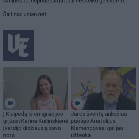
švelnesnė, nepridėdama odai nesveiko gelsvumo.
Šaltinis: unian.net
Į Klaipėdą iš emigracijos
Jūros šventę anksčiau
grįžusi Karina Kučinskienė
puošęs Anatolijus
įvardijo didžiausią savo
Klemencovas: gal jau
norą
užtenka