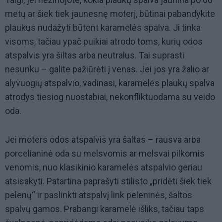
metų ar šiek tiek jaunesnę moterį, būtinai pabandykite
plaukus nudažyti būtent karamelės spalva. Ji tinka
visoms, tačiau ypač puikiai atrodo toms, kurių odos
atspalvis yra šiltas arba neutralus. Tai suprasti
nesunku – galite pažiūrėti į venas. Jei jos yra žalio ar
alyvuogių atspalvio, vadinasi, karamelės plaukų spalva
atrodys tiesiog nuostabiai, nekonfliktuodama su veido
oda.
Jei moters odos atspalvis yra šaltas – rausva arba
porcelianinė oda su melsvomis ar melsvai pilkomis
venomis, nuo klasikinio karamelės atspalvio geriau
atsisakyti. Patartina paprašyti stilisto „pridėti šiek tiek
pelenų“ ir paslinkti atspalvį link peleninės, šaltos
spalvų gamos. Prabangi karamelė išliks, tačiau taps