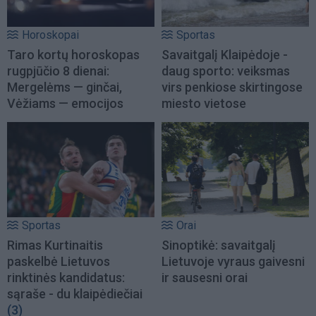
Horoskopai
Sportas
Taro kortų horoskopas
Savaitgalį Klaipėdoje -
rugpjūčio 8 dienai:
daug sporto: veiksmas
Mergelėms — ginčai,
virs penkiose skirtingose
Vėžiams — emocijos
miesto vietose
Sportas
Orai
Rimas Kurtinaitis
Sinoptikė: savaitgalį
paskelbė Lietuvos
Lietuvoje vyraus gaivesni
rinktinės kandidatus:
ir sausesni orai
sąraše - du klaipėdiečiai
(3)