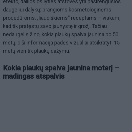
efekto, dailiosios lyties atstovės yra pasirengusios
daugeliui dalykų: brangioms kosmetologinėms
procedūroms, „liaudiškiems“ receptams – viskam,
kad tik pratęstų savo jaunystę ir grožį. Tačiau
nedaugelis žino, kokia plaukų spalva jaunina po 50
metų, o ši informacija padės vizualiai atsikratyti 15
metų vien tik plaukų dažymu.
Kokia plaukų spalva jaunina moterį –
madingas atspalvis