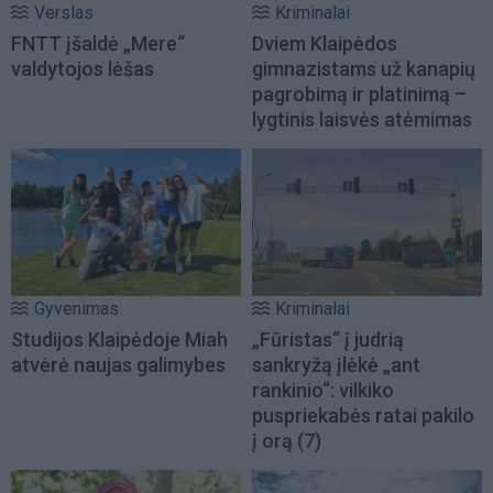
Verslas
Kriminalai
FNTT įšaldė „Mere“
Dviem Klaipėdos
valdytojos lėšas
gimnazistams už kanapių
pagrobimą ir platinimą –
lygtinis laisvės atėmimas
Gyvenimas
Kriminalai
Studijos Klaipėdoje Miah
„Fūristas“ į judrią
atvėrė naujas galimybes
sankryžą įlėkė „ant
rankinio“: vilkiko
puspriekabės ratai pakilo
į orą
(7)