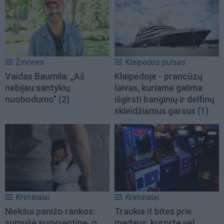
Žmonės
Klaipėdos pulsas
Vaidas Baumila: „Aš
Klaipėdoje - prancūzų
nebijau santykių
laivas, kuriame galima
nuobodumo"
(2)
išgirsti banginių ir delfinų
skleidžiamus garsus
(1)
Kriminalai
Kriminalai
Niekšui panižo rankos:
Traukia it bites prie
sumušė sugyventinę, o
medaus: kurorte vėl