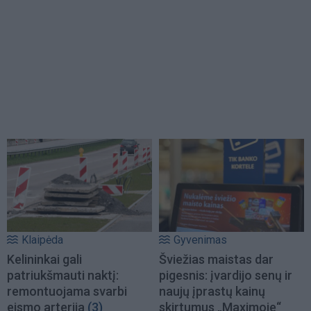
Klaipėda
Gyvenimas
Kelininkai gali
Šviežias maistas dar
patriukšmauti naktį:
pigesnis: įvardijo senų ir
remontuojama svarbi
naujų įprastų kainų
eismo arterija
(3)
skirtumus „Maximoje“