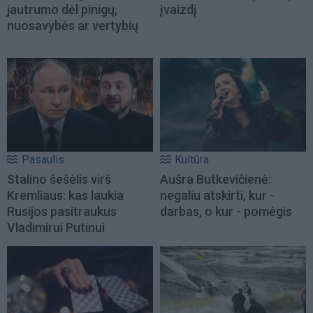
jautrumo dėl pinigų,
įvaizdį
nuosavybės ar vertybių
Pasaulis
Kultūra
Stalino šešėlis virš
Aušra Butkevičienė:
Kremliaus: kas laukia
negaliu atskirti, kur -
Rusijos pasitraukus
darbas, o kur - pomėgis
Vladimirui Putinui