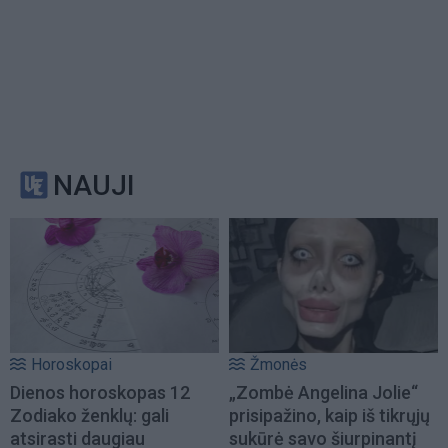
NAUJI
Horoskopai
Žmonės
Dienos horoskopas 12
„Zombė Angelina Jolie“
Zodiako ženklų: gali
prisipažino, kaip iš tikrųjų
atsirasti daugiau
sukūrė savo šiurpinantį