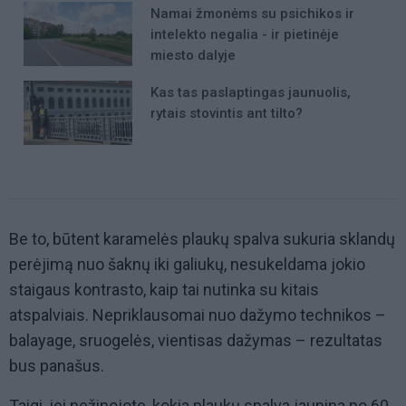
Namai žmonėms su psichikos ir
intelekto negalia - ir pietinėje
miesto dalyje
Kas tas paslaptingas jaunuolis,
rytais stovintis ant tilto?
Be to, būtent karamelės plaukų spalva sukuria sklandų
perėjimą nuo šaknų iki galiukų, nesukeldama jokio
staigaus kontrasto, kaip tai nutinka su kitais
atspalviais. Nepriklausomai nuo dažymo technikos –
balayage, sruogelės, vientisas dažymas – rezultatas
bus panašus.
Taigi, jei nežinojote, kokia plaukų spalva jaunina po 60