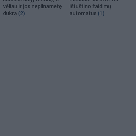
vėliau ir jos nepilnametę
ištuštino žaidimų
dukrą
(2)
automatus
(1)
Load
More