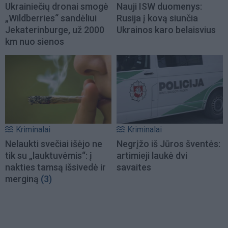
Ukrainiečių dronai smogė
Nauji ISW duomenys:
„Wildberries“ sandėliui
Rusija į kovą siunčia
Jekaterinburge, už 2000
Ukrainos karo belaisvius
km nuo sienos
Kriminalai
Kriminalai
Nelaukti svečiai išėjo ne
Negrįžo iš Jūros šventės:
tik su „lauktuvėmis“: į
artimieji laukė dvi
nakties tamsą išsivedė ir
savaites
merginą
(3)