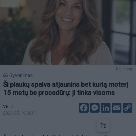
© DI nuotr.
Gyvenimas
Ši plaukų spalva atjaunins bet kurią moterį
15 metų be procedūrų: ji tinka visoms
Facebook
Messenger
LinkedIn
Email
C
VE.LT
L
2026-05-19 06:01