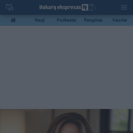
Pereiti
į
pagrindinį
Mobile
Nauji
Podkastai
Renginiai
Vaizdai
turinį
menu
bottom