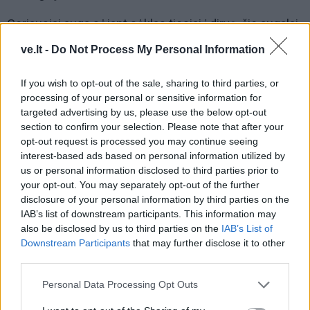
Geriausiai auga sėjant sėklas tiesiai į dirvą, šie augalai
netoleruoja šalnų. Todėl jos puikiai tinka šiltam
ve.lt -
Do Not Process My Personal Information
klimatui, kur šalnų grėsmė jau praėjo. Saulėgrąžos
sėjamos tiesiai į gruntą gegužės pradžioje.
If you wish to opt-out of the sale, sharing to third parties, or
processing of your personal or sensitive information for
Šaltinis:
unian.net
targeted advertising by us, please use the below opt-out
section to confirm your selection. Please note that after your
opt-out request is processed you may continue seeing
interest-based ads based on personal information utilized by
us or personal information disclosed to third parties prior to
your opt-out. You may separately opt-out of the further
disclosure of your personal information by third parties on the
IAB’s list of downstream participants. This information may
also be disclosed by us to third parties on the
IAB’s List of
Downstream Participants
that may further disclose it to other
third parties.
Personal Data Processing Opt Outs
Į Klaipėdą iš emigracijos
Jūros šventę anksčiau
grįžusi Karina Kučinskienė
puošęs Anatolijus