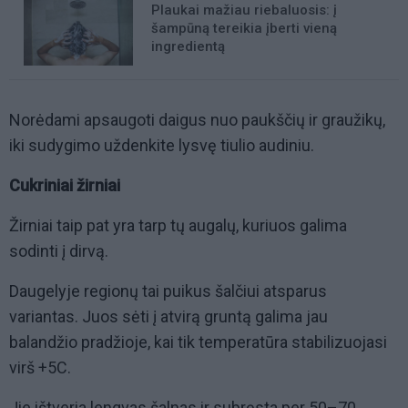
Plaukai mažiau riebaluosis: į
šampūną tereikia įberti vieną
ingredientą
Norėdami apsaugoti daigus nuo paukščių ir graužikų,
iki sudygimo uždenkite lysvę tiulio audiniu.
Cukriniai žirniai
Žirniai taip pat yra tarp tų augalų, kuriuos galima
sodinti į dirvą.
Daugelyje regionų tai puikus šalčiui atsparus
variantas. Juos sėti į atvirą gruntą galima jau
balandžio pradžioje, kai tik temperatūra stabilizuojasi
virš +5C.
Jie ištveria lengvas šalnas ir subręsta per 50–70