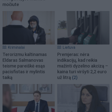
močiute
Kriminalai
Lietuva
Terorizmu kaltinamas
Premjeras: nėra
Eldaras Salmanovas
indikacijų, kad reikia
teisme pareiškė esąs
mažinti dyzelino akcizą –
pacisfistas ir mylintis
kaina turi viršyti 2,2 euro
taiką
už litrą
(2)