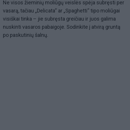
Ne visos žieminių moliūgų veislės spėja subręsti per
vasarą, tačiau „Delicata“ ar „Spaghetti“ tipo moliūgai
visiškai tinka – jie subręsta greičiau ir juos galima
nuskinti vasaros pabaigoje. Sodinkite į atvirą gruntą
po paskutinių šalnų.