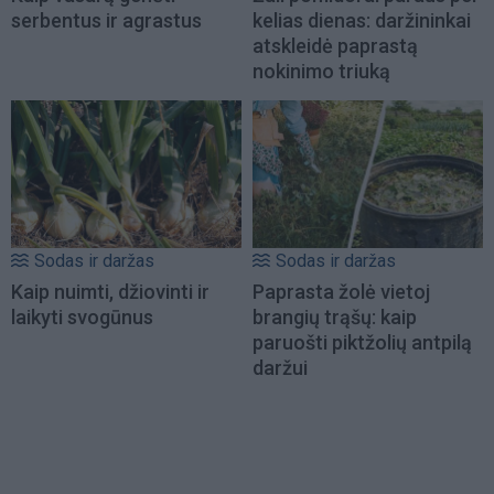
serbentus ir agrastus
kelias dienas: daržininkai
atskleidė paprastą
nokinimo triuką
Sodas ir daržas
Sodas ir daržas
Kaip nuimti, džiovinti ir
Paprasta žolė vietoj
laikyti svogūnus
brangių trąšų: kaip
paruošti piktžolių antpilą
daržui