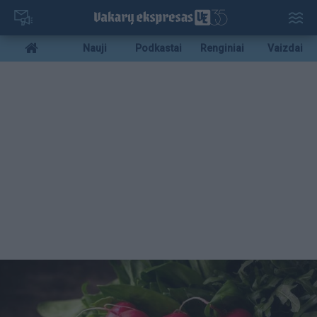
Pereiti
į
pagrindinį
Mobile
Nauji
Podkastai
Renginiai
Vaizdai
turinį
menu
bottom