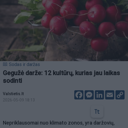
Sodas ir daržas
Gegužė darže: 12 kultūrų, kurias jau laikas
sodinti
Facebook
Messenger
LinkedIn
Email
C
Valstietis.lt
L
2026-05-09 18:13
Nepriklausomai nuo klimato zonos, yra daržovių,