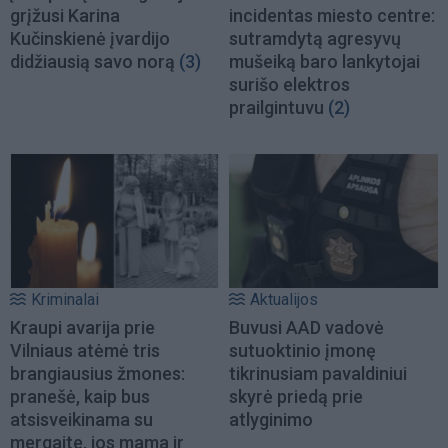
grįžusi Karina
incidentas miesto centre:
Kučinskienė įvardijo
sutramdytą agresyvų
didžiausią savo norą
(3)
mušeiką baro lankytojai
surišo elektros
prailgintuvu
(2)
Kriminalai
Aktualijos
Kraupi avarija prie
Buvusi AAD vadovė
Vilniaus atėmė tris
sutuoktinio įmonę
brangiausius žmones:
tikrinusiam pavaldiniui
pranešė, kaip bus
skyrė priedą prie
atsisveikinama su
atlyginimo
mergaite, jos mama ir