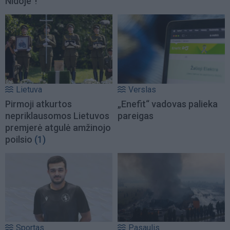
Nidoje“!
Lietuva
Verslas
Pirmoji atkurtos
„Enefit“ vadovas palieka
nepriklausomos Lietuvos
pareigas
premjerė atgulė amžinojo
poilsio
(1)
Sportas
Pasaulis