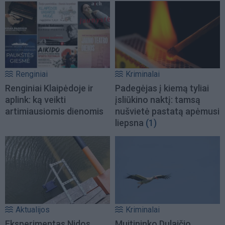
Renginiai
Kriminalai
Renginiai Klaipėdoje ir
Padegėjas į kiemą tyliai
aplink: ką veikti
įsliūkino naktį: tamsą
artimiausiomis dienomis
nušvietė pastatą apėmusi
liepsna
(1)
Aktualijos
Kriminalai
Eksperimentas Nidos
Muitininko Dulaičio