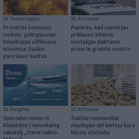
Technologijos
Kriminalai
Proveržis kosmoso
Pamiršo, kad namai jau
moksle: galingiausias
priklauso kitiems:
teleskopas užfiksavo
nostalgija daiktams
istorinius Saulės
privertė griebtis smurto
paviršiaus kadrus
Renginiai
Kriminalai
Specialus reisas iš
Sukčiai nesnaudžia:
Klaipėdos į nemokamą
naudojasi dėl kietojo kuro
vakarėlį „Viena naktis
kilusiu ažiotažu