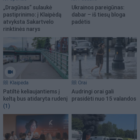
„Dragūnas“ sulaukė
Ukrainos pareigūnas:
pastiprinimo: į Klaipėdą
dabar – iš tiesų bloga
atvyksta Sakartvelo
padėtis
rinktinės narys
Klaipėda
Orai
Patiltė keliaujantiems į
Audringi orai gali
keltą bus atidaryta rudenį
prasidėti nuo 15 valandos
(1)