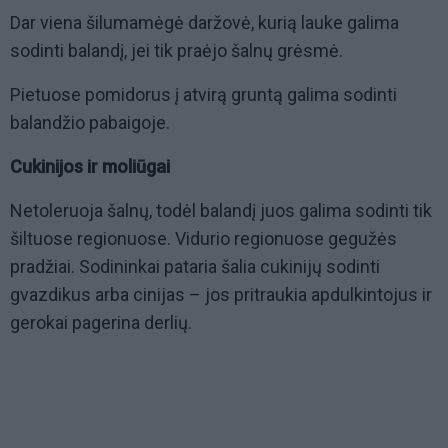
Dar viena šilumamėgė daržovė, kurią lauke galima
sodinti balandį, jei tik praėjo šalnų grėsmė.
Pietuose pomidorus į atvirą gruntą galima sodinti
balandžio pabaigoje.
Cukinijos ir moliūgai
Netoleruoja šalnų, todėl balandį juos galima sodinti tik
šiltuose regionuose. Vidurio regionuose gegužės
pradžiai. Sodininkai pataria šalia cukinijų sodinti
gvazdikus arba cinijas – jos pritraukia apdulkintojus ir
gerokai pagerina derlių.