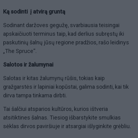
Ką sodinti į atvirą gruntą
Sodinant daržoves gegužę, svarbiausia teisingai
apskaičiuoti terminus taip, kad derlius subręstų iki
paskutinių šalnų jūsų regione pradžios, rašo leidinys
„The Spruce“.
Salotos ir žalumynai
Salotas ir kitas žalumynų rūšis, tokias kaip
gražgarstės ir lapiniai kopūstai, galima sodinti, kai tik
dirva tampa tinkama dirbti.
Tai šalčiui atsparios kultūros, kurios ištveria
atsitiktines šalnas. Tiesiog išbarstykite smulkias
sėklas dirvos paviršiuje ir atsargiai išlyginkite grėbliu.