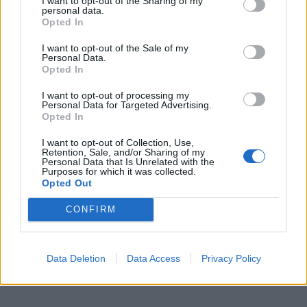
I want to opt-out of the Sharing of my
įvardijo didžiausią savo
Klemencovas: gal jau
personal data.
Opted In
norą
užtenka
I want to opt-out of the Sale of my
Personal Data.
Opted In
Šiuo metu skaitomiausi
I want to opt-out of processing my
Personal Data for Targeted Advertising.
Opted In
Taro kortų horoskopas rugpjūčio 6
dienai: Svarstyklėms – sėkmė,
I want to opt-out of Collection, Use,
Retention, Sale, and/or Sharing of my
Jaučiams – greiti sprendimai
Personal Data that Is Unrelated with the
Purposes for which it was collected.
Trijų Zodiako ženklų jau
Opted Out
artimiausiomis dienomis laukia
CONFIRM
triumfas visuose reikaluose
Šie Zodiako ženklai pagaliau
pasieks proveržį, kurio taip ilgai
Data Deletion
Data Access
Privacy Policy
laukė