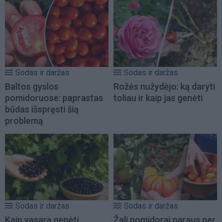
Sodas ir daržas
Sodas ir daržas
Baltos gyslos
Rožės nužydėjo: ką daryti
pomidoruose: paprastas
toliau ir kaip jas genėti
būdas išspręsti šią
problemą
Sodas ir daržas
Sodas ir daržas
Kaip vasarą genėti
Žali pomidorai paraus per