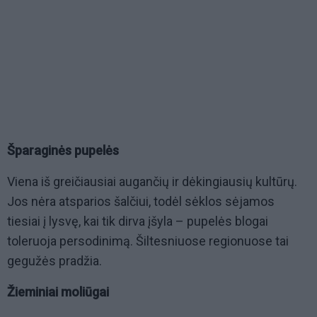
Šparaginės pupelės
Viena iš greičiausiai augančių ir dėkingiausių kultūrų.
Jos nėra atsparios šalčiui, todėl sėklos sėjamos
tiesiai į lysvę, kai tik dirva įšyla – pupelės blogai
toleruoja persodinimą. Šiltesniuose regionuose tai
gegužės pradžia.
Žieminiai moliūgai