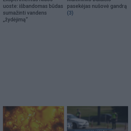
uoste: išbandomas būdas
pasekėjas nušovė gandrą
sumažinti vandens
(3)
„žydėjimą“