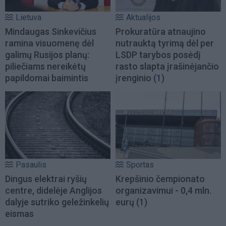
Lietuva
Aktualijos
Mindaugas Sinkevičius
Prokuratūra atnaujino
ramina visuomenę dėl
nutrauktą tyrimą dėl per
galimų Rusijos planų:
LSDP tarybos posėdį
piliečiams nereikėtų
rasto slapta įrašinėjančio
papildomai baimintis
įrenginio
(1)
Pasaulis
Sportas
Dingus elektrai ryšių
Krepšinio čempionato
centre, didelėje Anglijos
organizavimui - 0,4 mln.
dalyje sutriko geležinkelių
eurų
(1)
eismas