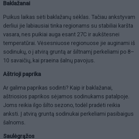
Baklažanai
Puikus laikas sėti baklažanų sėklas. Tačiau ankstyvam
derliui jie labiausiai tinka regionams su stabiliai karšta
vasara, nes puikiai auga esant 27C ir aukštesnei
temperatūrai. Vėsesniuose regionuose jie auginami iš
sodinukų, o į atvirą gruntą ar šiltnamį perkeliami po 8–
10 savaičių, kai praeina šalnų pavojus.
Aštrioji paprika
Ar galima paprikas sodinti? Kaip ir baklažanai,
aštriosios paprikos sėjamos sodinukams patalpoje.
Joms reikia ilgo šilto sezono, todėl pradėti reikia
anksti. Į atvirą gruntą sodinukai perkeliami pasibaigus
šalnoms.
Saulėgrąžos