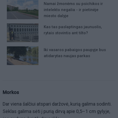
Namai žmonėms su psichikos ir
intelekto negalia - ir pietinėje
miesto dalyje
Kas tas paslaptingas jaunuolis,
rytais stovintis ant tilto?
Iki vasaros pabaigos paupyje bus
atidarytas naujas parkas
Morkos
Dar viena šalčiui atspari daržovė, kurią galima sodinti.
Sėklas galima sėti į purią dirvą apie 0,5–1 cm gylyje,