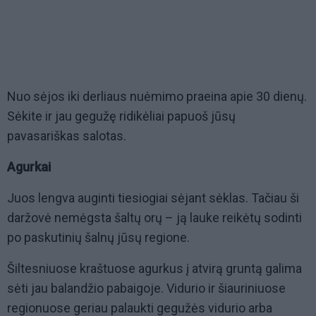
Nuo sėjos iki derliaus nuėmimo praeina apie 30 dienų.
Sėkite ir jau gegužę ridikėliai papuoš jūsų
pavasariškas salotas.
Agurkai
Juos lengva auginti tiesiogiai sėjant sėklas. Tačiau ši
daržovė nemėgsta šaltų orų – ją lauke reikėtų sodinti
po paskutinių šalnų jūsų regione.
Šiltesniuose kraštuose agurkus į atvirą gruntą galima
sėti jau balandžio pabaigoje. Vidurio ir šiauriniuose
regionuose geriau palaukti gegužės vidurio arba