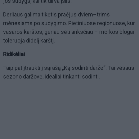
jos sudygs, kai tik dirva įšils.
Derliaus galima tikėtis praėjus dviem–trims
mėnesiams po sudygimo. Pietiniuose regionuose, kur
vasaros karštos, geriau sėti anksčiau – morkos blogai
toleruoja didelį karštį.
Ridikėliai
Taip pat įtraukti į sąrašą „Ką sodinti darže“. Tai vėsaus
sezono daržovė, idealiai tinkanti sodinti.