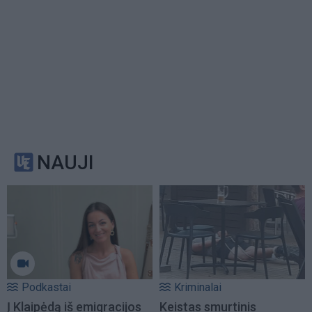
NAUJI
Podkastai
Kriminalai
Į Klaipėdą iš emigracijos
Keistas smurtinis