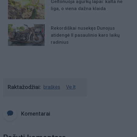
Geltonuoja agurkų lapai: kalta ne
liga, o viena dažna klaida
Rekordiškai nusekęs Dunojus
atidengė II pasaulinio karo laikų
radinius
Raktažodžiai
braškės
Ve.lt
Komentarai