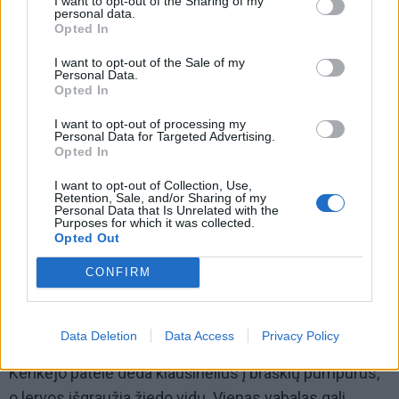
I want to opt-out of the Sharing of my
personal data.
Opted In
I want to opt-out of the Sale of my
Personal Data.
Opted In
I want to opt-out of processing my
Personal Data for Targeted Advertising.
Opted In
I want to opt-out of Collection, Use,
Retention, Sale, and/or Sharing of my
Personal Data that Is Unrelated with the
Purposes for which it was collected.
Opted Out
7. Žiedgraužio pažeidimai
CONFIRM
Pumpurai neišsiskleidžia, džiūsta ir nukrenta,
žiedkočiai pakąsti prie pagrindo, ant žiedlapių matomi
Data Deletion
Data Access
Privacy Policy
pažeidimų pėdsakai. Tai avietinio žiedgraužio darbas.
Kenkėjo patelė deda kiaušinėlius į braškių pumpurus,
o lervos išgraužia žiedo vidų. Vienas vabalas gali