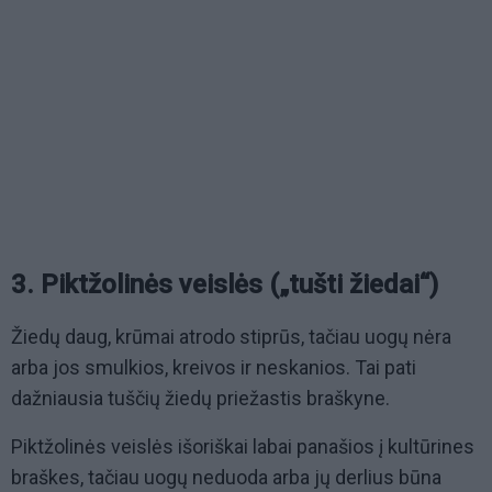
3. Piktžolinės veislės („tušti žiedai“)
Žiedų daug, krūmai atrodo stiprūs, tačiau uogų nėra
arba jos smulkios, kreivos ir neskanios. Tai pati
dažniausia tuščių žiedų priežastis braškyne.
Piktžolinės veislės išoriškai labai panašios į kultūrines
braškes, tačiau uogų neduoda arba jų derlius būna