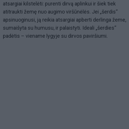
atsargiai kilstelėti: purenti dirvą aplinkui ir šiek tiek
atitraukti žemę nuo augimo viršūnėlės. Jei „šerdis“
apsinuoginusi, ją reikia atsargiai apberti derlinga žeme,
sumaišyta su humusu, ir palaistyti. Ideali „šerdies“
padėtis – viename lygyje su dirvos paviršiumi.