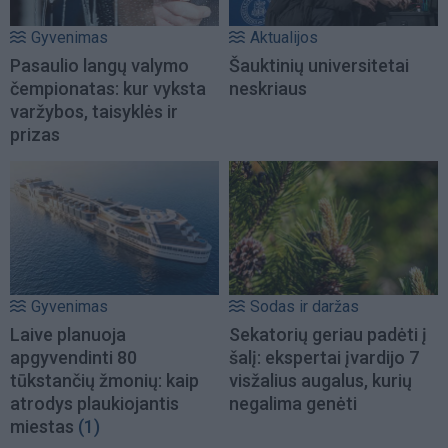
Gyvenimas
Aktualijos
Pasaulio langų valymo
Šauktinių universitetai
čempionatas: kur vyksta
neskriaus
varžybos, taisyklės ir
prizas
Gyvenimas
Sodas ir daržas
Laive planuoja
Sekatorių geriau padėti į
apgyvendinti 80
šalį: ekspertai įvardijo 7
tūkstančių žmonių: kaip
visžalius augalus, kurių
atrodys plaukiojantis
negalima genėti
miestas
(1)