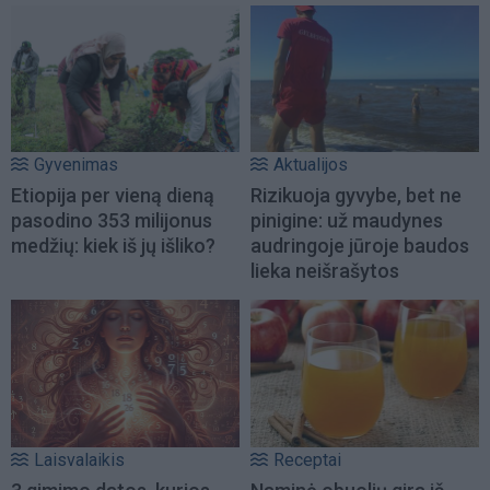
Gyvenimas
Aktualijos
Etiopija per vieną dieną
Rizikuoja gyvybe, bet ne
pasodino 353 milijonus
pinigine: už maudynes
medžių: kiek iš jų išliko?
audringoje jūroje baudos
lieka neišrašytos
Laisvalaikis
Receptai