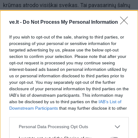
krūmas atrodo visiškai sveikas. Tai pavasarinių šalnų
žydėjimo metu pasekmė. Esant -1…-2 laipsnių
temperatūrai, jautri piestelė žūsta, o žiedlapiai lieka
ve.lt -
Do Not Process My Personal Information
nepažeisti, todėl pažeidimas pastebimas ne iš karto.
If you wish to opt-out of the sale, sharing to third parties, or
Nuo šalnų ypač kenčia pirmieji, patys didžiausi žiedai
processing of your personal or sensitive information for
ant centrinio stiebo.
targeted advertising by us, please use the below opt-out
section to confirm your selection. Please note that after your
Kaip sumažinti nuostolius: nakčiai lysvę pridenkite
opt-out request is processed you may continue seeing
interest-based ads based on personal information utilized by
agrotekstile, ypač jei sinoptikai prognozuoja šalnas.
us or personal information disclosed to third parties prior to
Pažeistus žiedus verta pašalinti – jie jau neduos uogų,
your opt-out. You may separately opt-out of the further
bet eikvos augalo jėgas. Po šalnų naudinga braškes
disclosure of your personal information by third parties on the
IAB’s list of downstream participants. This information may
nupurkšti augimo stimuliatoriais, taip pat patręšti kalio
also be disclosed by us to third parties on the
IAB’s List of
trąšomis per lapus. Gerą efektą duoda tręšimas
Downstream Participants
that may further disclose it to other
aminorūgštimis – tai skatina augalo atsigavimą, didina
third parties.
užuomazgų skaičių ir gerina uogų kokybę.
Personal Data Processing Opt Outs