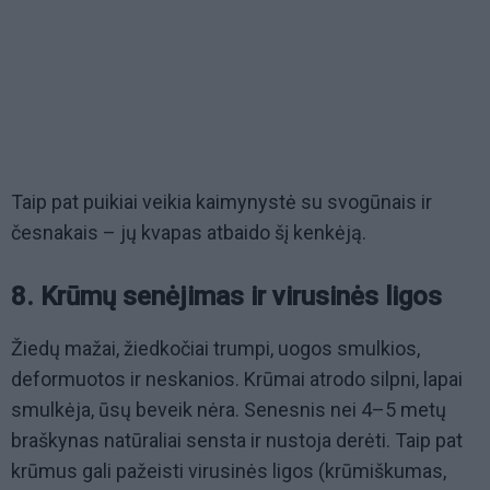
Taip pat puikiai veikia kaimynystė su svogūnais ir
česnakais – jų kvapas atbaido šį kenkėją.
8. Krūmų senėjimas ir virusinės ligos
Žiedų mažai, žiedkočiai trumpi, uogos smulkios,
deformuotos ir neskanios. Krūmai atrodo silpni, lapai
smulkėja, ūsų beveik nėra. Senesnis nei 4–5 metų
braškynas natūraliai sensta ir nustoja derėti. Taip pat
krūmus gali pažeisti virusinės ligos (krūmiškumas,