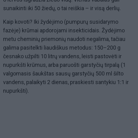
sunaikinti iki 50 žiedų, o tai reiškia – ir visą derlių.
Kaip kovoti? Iki žydėjimo (pumpurų susidarymo
fazėje) krūmai apdorojami insekticidais. Žydėjimo
metu cheminių priemonių naudoti negalima, tačiau
galima pasitelkti liaudiškus metodus: 150–200 g
česnako užpilti 10 litrų vandens, leisti pastovėti ir
nupurkšti krūmus, arba paruošti garstyčių tirpalą (1
valgomasis šaukštas sausų garstyčių 500 ml šilto
vandens, palaikyti 2 dienas, praskiesti santykiu 1:1 ir
nupurkšti).