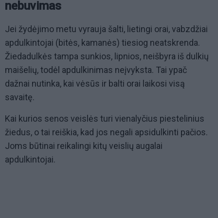
nebuvimas
Jei žydėjimo metu vyrauja šalti, lietingi orai, vabzdžiai
apdulkintojai (bitės, kamanės) tiesiog neatskrenda.
Žiedadulkės tampa sunkios, lipnios, neišbyra iš dulkių
maišelių, todėl apdulkinimas neįvyksta. Tai ypač
dažnai nutinka, kai vėsūs ir balti orai laikosi visą
savaitę.
Kai kurios senos veislės turi vienalyčius piestelinius
žiedus, o tai reiškia, kad jos negali apsidulkinti pačios.
Joms būtinai reikalingi kitų veislių augalai
apdulkintojai.