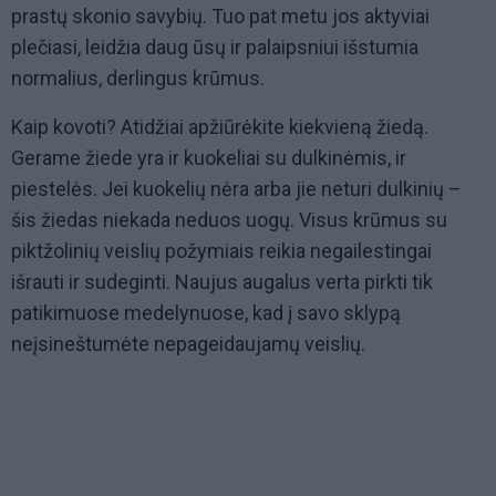
prastų skonio savybių. Tuo pat metu jos aktyviai
plečiasi, leidžia daug ūsų ir palaipsniui išstumia
normalius, derlingus krūmus.
Kaip kovoti? Atidžiai apžiūrėkite kiekvieną žiedą.
Gerame žiede yra ir kuokeliai su dulkinėmis, ir
piestelės. Jei kuokelių nėra arba jie neturi dulkinių –
šis žiedas niekada neduos uogų. Visus krūmus su
piktžolinių veislių požymiais reikia negailestingai
išrauti ir sudeginti. Naujus augalus verta pirkti tik
patikimuose medelynuose, kad į savo sklypą
neįsineštumėte nepageidaujamų veislių.