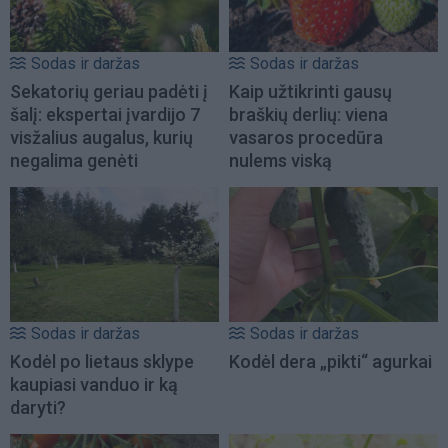
Sodas ir daržas
Sodas ir daržas
Sekatorių geriau padėti į
Kaip užtikrinti gausų
šalį: ekspertai įvardijo 7
braškių derlių: viena
visžalius augalus, kurių
vasaros procedūra
negalima genėti
nulems viską
Sodas ir daržas
Sodas ir daržas
Kodėl po lietaus sklype
Kodėl dera „pikti“ agurkai
kaupiasi vanduo ir ką
daryti?