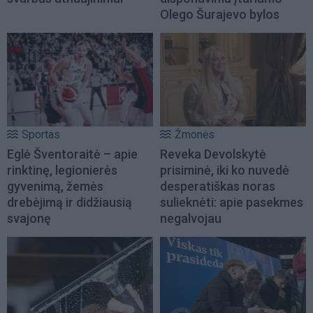
Olego Šurajevo bylos
Sportas
Žmonės
Eglė Šventoraitė – apie
Reveka Devolskytė
rinktinę, legionierės
prisiminė, iki ko nuvedė
gyvenimą, žemės
desperatiškas noras
drebėjimą ir didžiausią
sulieknėti: apie pasekmes
svajonę
negalvojau