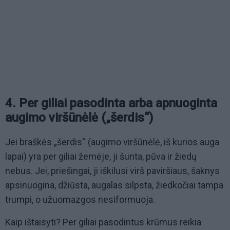
4. Per giliai pasodinta arba apnuoginta
augimo viršūnėlė („šerdis“)
Jei braškės „šerdis“ (augimo viršūnėlė, iš kurios auga
lapai) yra per giliai žemėje, ji šunta, pūva ir žiedų
nebus. Jei, priešingai, ji iškilusi virš paviršiaus, šaknys
apsinuogina, džiūsta, augalas silpsta, žiedkočiai tampa
trumpi, o užuomazgos nesiformuoja.
Kaip ištaisyti? Per giliai pasodintus krūmus reikia