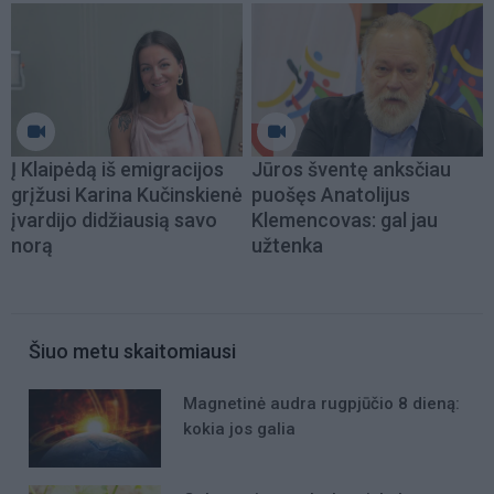
Į Klaipėdą iš emigracijos
Jūros šventę anksčiau
grįžusi Karina Kučinskienė
puošęs Anatolijus
įvardijo didžiausią savo
Klemencovas: gal jau
norą
užtenka
Šiuo metu skaitomiausi
Magnetinė audra rugpjūčio 8 dieną:
kokia jos galia