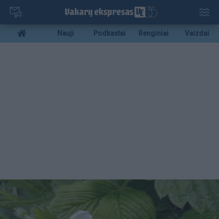
Pereiti
į
pagrindinį
Mobile
Nauji
Podkastai
Renginiai
Vaizdai
turinį
menu
bottom