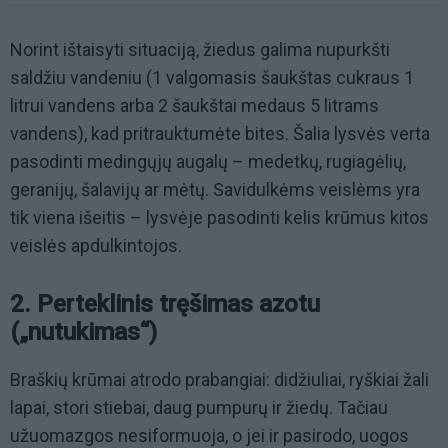
Norint ištaisyti situaciją, žiedus galima nupurkšti
saldžiu vandeniu (1 valgomasis šaukštas cukraus 1
litrui vandens arba 2 šaukštai medaus 5 litrams
vandens), kad pritrauktumėte bites. Šalia lysvės verta
pasodinti medingųjų augalų – medetkų, rugiagėlių,
geranijų, šalavijų ar mėtų. Savidulkėms veislėms yra
tik viena išeitis – lysvėje pasodinti kelis krūmus kitos
veislės apdulkintojos.
2. Perteklinis tręšimas azotu
(„nutukimas“)
Braškių krūmai atrodo prabangiai: didžiuliai, ryškiai žali
lapai, stori stiebai, daug pumpurų ir žiedų. Tačiau
užuomazgos nesiformuoja, o jei ir pasirodo, uogos