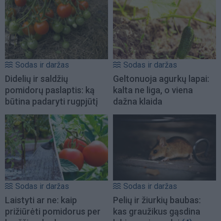
Sodas ir daržas
Sodas ir daržas
Didelių ir saldžių
Geltonuoja agurkų lapai:
pomidorų paslaptis: ką
kalta ne liga, o viena
būtina padaryti rugpjūtį
dažna klaida
Sodas ir daržas
Sodas ir daržas
Laistyti ar ne: kaip
Pelių ir žiurkių baubas:
prižiūrėti pomidorus per
kas graužikus gąsdina