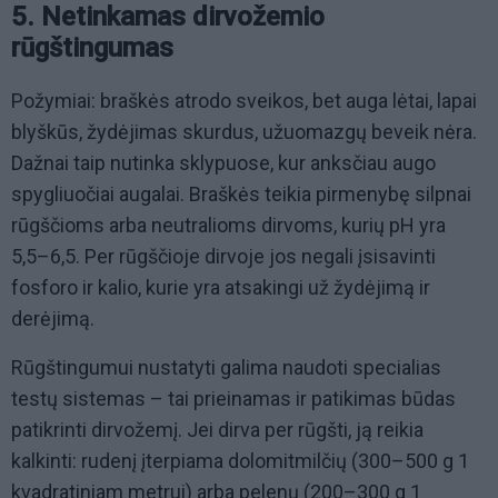
5. Netinkamas dirvožemio
rūgštingumas
Požymiai: braškės atrodo sveikos, bet auga lėtai, lapai
blyškūs, žydėjimas skurdus, užuomazgų beveik nėra.
Dažnai taip nutinka sklypuose, kur anksčiau augo
spygliuočiai augalai. Braškės teikia pirmenybę silpnai
rūgščioms arba neutralioms dirvoms, kurių pH yra
5,5–6,5. Per rūgščioje dirvoje jos negali įsisavinti
fosforo ir kalio, kurie yra atsakingi už žydėjimą ir
derėjimą.
Rūgštingumui nustatyti galima naudoti specialias
testų sistemas – tai prieinamas ir patikimas būdas
patikrinti dirvožemį. Jei dirva per rūgšti, ją reikia
kalkinti: rudenį įterpiama dolomitmilčių (300–500 g 1
kvadratiniam metrui) arba pelenų (200–300 g 1