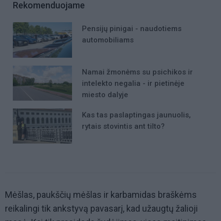
Rekomenduojame
Pensijų pinigai - naudotiems
automobiliams
Namai žmonėms su psichikos ir
intelekto negalia - ir pietinėje
miesto dalyje
Kas tas paslaptingas jaunuolis,
rytais stovintis ant tilto?
Mėšlas, paukščių mėšlas ir karbamidas braškėms
reikalingi tik ankstyvą pavasarį, kad užaugtų žalioji