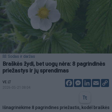
Sodas ir daržas
Braškės žydi, bet uogų nėra: 8 pagrindinės
priežastys ir jų sprendimas
Facebook
Messenger
LinkedIn
Email
C
VE.LT
L
2026-05-21 08:04
Išnagrinėkime 8 pagrindines priežastis, kodėl braškės