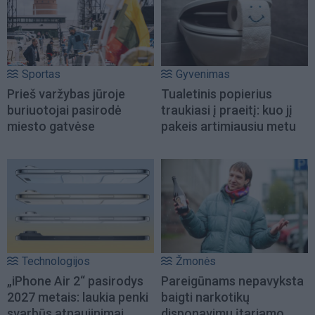
Sportas
Gyvenimas
Prieš varžybas jūroje
Tualetinis popierius
buriuotojai pasirodė
traukiasi į praeitį: kuo jį
miesto gatvėse
pakeis artimiausiu metu
Technologijos
Žmonės
„iPhone Air 2“ pasirodys
Pareigūnams nepavyksta
2027 metais: laukia penki
baigti narkotikų
svarbūs atnaujinimai
disponavimu įtariamo