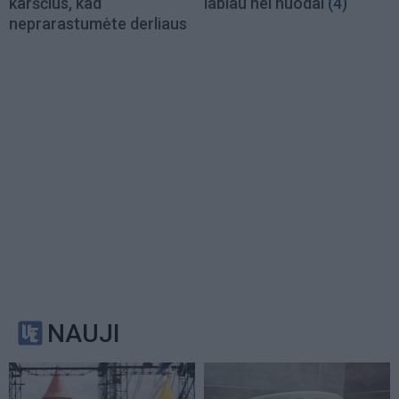
karščius, kad
labiau nei nuodai
(4)
neprarastumėte derliaus
NAUJI