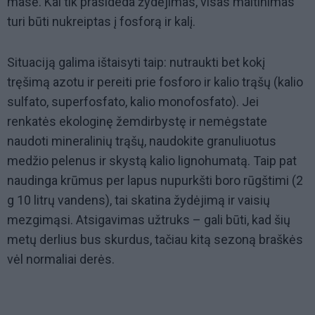
masė. Kai tik prasideda žydėjimas, visas maitinimas
turi būti nukreiptas į fosforą ir kalį.
Situaciją galima ištaisyti taip: nutraukti bet kokį
tręšimą azotu ir pereiti prie fosforo ir kalio trąšų (kalio
sulfato, superfosfato, kalio monofosfato). Jei
renkatės ekologinę žemdirbystę ir nemėgstate
naudoti mineralinių trąšų, naudokite granuliuotus
medžio pelenus ir skystą kalio lignohumatą. Taip pat
naudinga krūmus per lapus nupurkšti boro rūgštimi (2
g 10 litrų vandens), tai skatina žydėjimą ir vaisių
mezgimąsi. Atsigavimas užtruks – gali būti, kad šių
metų derlius bus skurdus, tačiau kitą sezoną braškės
vėl normaliai derės.