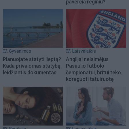
paverčia reginiu?
Gyvenimas
Laisvalaikis
Planuojate statyti lieptą?
Anglijai nelaimėjus
Kada privalomas statybą
Pasaulio futbolo
leidžiantis dokumentas
čempionatui, britui teko...
koreguoti tatuiruotę
Sveikata
Laisvalaikis