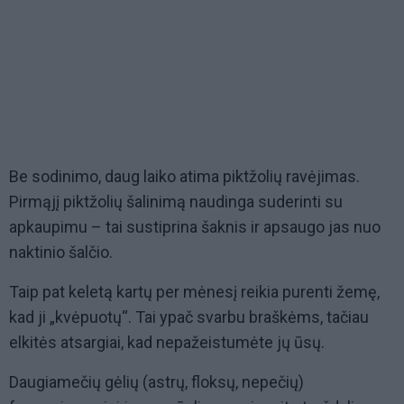
Be sodinimo, daug laiko atima piktžolių ravėjimas.
Pirmąjį piktžolių šalinimą naudinga suderinti su
apkaupimu – tai sustiprina šaknis ir apsaugo jas nuo
naktinio šalčio.
Taip pat keletą kartų per mėnesį reikia purenti žemę,
kad ji „kvėpuotų“. Tai ypač svarbu braškėms, tačiau
elkitės atsargiai, kad nepažeistumėte jų ūsų.
Daugiamečių gėlių (astrų, floksų, nepečių)