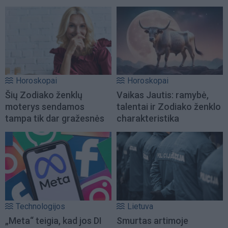
Horoskopai
Horoskopai
Šių Zodiako ženklų
Vaikas Jautis: ramybė,
moterys sendamos
talentai ir Zodiako ženklo
tampa tik dar gražesnės
charakteristika
Technologijos
Lietuva
„Meta“ teigia, kad jos DI
Smurtas artimoje