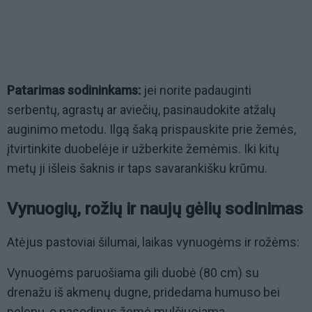
Patarimas sodininkams:
jei norite padauginti
serbentų, agrastų ar aviečių, pasinaudokite atžalų
auginimo metodu. Ilgą šaką prispauskite prie žemės,
įtvirtinkite duobelėje ir užberkite žemėmis. Iki kitų
metų ji išleis šaknis ir taps savarankišku krūmu.
Vynuogių, rožių ir naujų gėlių sodinimas
Atėjus pastoviai šilumai, laikas vynuogėms ir rožėms:
Vynuogėms paruošiama gili duobė (80 cm) su
drenažu iš akmenų dugne, pridedama humuso bei
pelenų, o pasodinus žemė mulčiuojama.