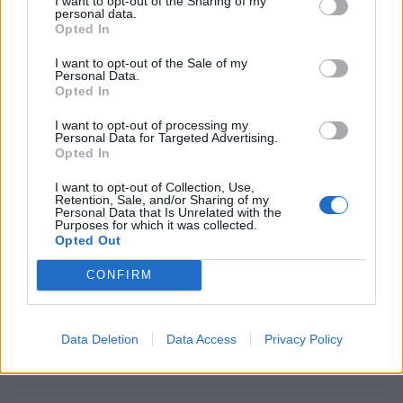
norą
užtenka
I want to opt-out of the Sharing of my
personal data.
Opted In
I want to opt-out of the Sale of my
Personal Data.
Šiuo metu skaitomiausi
Opted In
I want to opt-out of processing my
Laive planuoja apgyvendinti 80
Personal Data for Targeted Advertising.
tūkstančių žmonių: kaip atrodys
Opted In
plaukiojantis miestas
I want to opt-out of Collection, Use,
Retention, Sale, and/or Sharing of my
Žemę užklups magnetinė audra:
Personal Data that Is Unrelated with the
Purposes for which it was collected.
nauja prognozė
Opted Out
CONFIRM
Išėjo uogauti – bet rado šį tą
daugiau
Data Deletion
Data Access
Privacy Policy