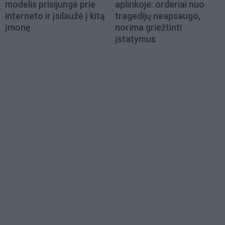
modelis prisijungė prie
aplinkoje: orderiai nuo
interneto ir įsilaužė į kitą
tragedijų neapsaugo,
įmonę
norima griežtinti
įstatymus
Load
More