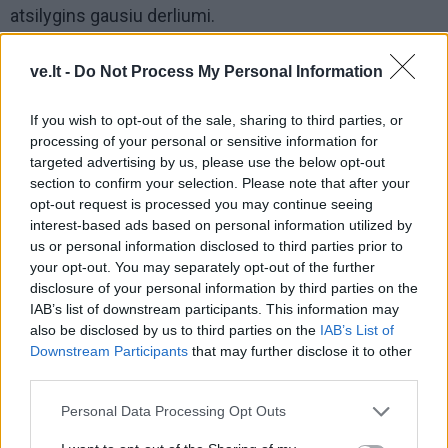
atsilygins gausiu derliumi.
Šaltinis: TSN.ua
ve.lt -
Do Not Process My Personal Information
If you wish to opt-out of the sale, sharing to third parties, or
processing of your personal or sensitive information for
targeted advertising by us, please use the below opt-out
section to confirm your selection. Please note that after your
opt-out request is processed you may continue seeing
interest-based ads based on personal information utilized by
us or personal information disclosed to third parties prior to
your opt-out. You may separately opt-out of the further
disclosure of your personal information by third parties on the
IAB’s list of downstream participants. This information may
also be disclosed by us to third parties on the
IAB’s List of
Downstream Participants
that may further disclose it to other
third parties.
Į Klaipėdą iš emigracijos
Jūros šventę anksčiau
grįžusi Karina Kučinskienė
puošęs Anatolijus
Personal Data Processing Opt Outs
įvardijo didžiausią savo
Klemencovas: gal jau