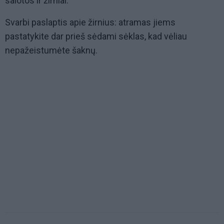
salotos ir žirniai.
Svarbi paslaptis apie žirnius: atramas jiems
pastatykite dar prieš sėdami sėklas, kad vėliau
nepažeistumėte šaknų.