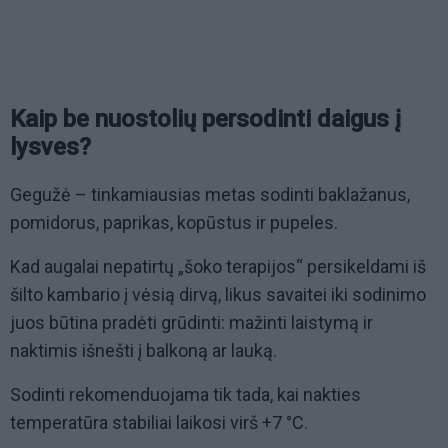
Kaip be nuostolių persodinti daigus į
lysves?
Gegužė – tinkamiausias metas sodinti baklažanus,
pomidorus, paprikas, kopūstus ir pupeles.
Kad augalai nepatirtų „šoko terapijos“ persikeldami iš
šilto kambario į vėsią dirvą, likus savaitei iki sodinimo
juos būtina pradėti grūdinti: mažinti laistymą ir
naktimis išnešti į balkoną ar lauką.
Sodinti rekomenduojama tik tada, kai nakties
temperatūra stabiliai laikosi virš +7 °C.