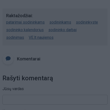
Raktažodžiai
patarimai sodininkams
sodininkams
sodininkyste
sodininko kalendorius
sodininko darbai
sodinimas
VE.lt naujienos
Komentarai
Rašyti komentarą
Jūsų vardas