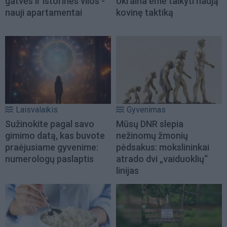
gatvės ir istorinės vilos -
Ukraina ėmė taikyti naują
nauji apartamentai
kovinę taktiką
Laisvalaikis
Gyvenimas
Sužinokite pagal savo
Mūsų DNR slepia
gimimo datą, kas buvote
nežinomų žmonių
praėjusiame gyvenime:
pėdsakus: mokslininkai
numerologų paslaptis
atrado dvi „vaiduoklių“
linijas