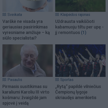
Sveikata
Klaipėdos rajonas
Varškė ne visada yra
Uždrausta vaikščioti
geriausias pasirinkimas
kabamuoju tiltu per upę -
vyresniame amžiuje – ką
jį remontuos
(1)
siūlo specialistai?
Pasaulis
Sportas
Pirmasis susitikimas su
„Rytą“ papildė vilniečius
karaliumi Karoliu III virto
Čempionų lygoje
košmaru: žvaigždė jam
skriaudęs amerikietis
spjovė į veidą