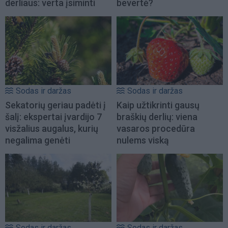
derliaus: verta įsiminti
bevertė?
Sodas ir daržas
Sodas ir daržas
Sekatorių geriau padėti į
Kaip užtikrinti gausų
šalį: ekspertai įvardijo 7
braškių derlių: viena
visžalius augalus, kurių
vasaros procedūra
negalima genėti
nulems viską
Sodas ir daržas
Sodas ir daržas