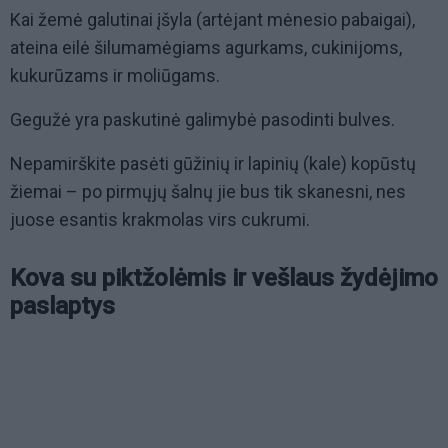
Kai žemė galutinai įšyla (artėjant mėnesio pabaigai),
ateina eilė šilumamėgiams agurkams, cukinijoms,
kukurūzams ir moliūgams.
Gegužė yra paskutinė galimybė pasodinti bulves.
Nepamirškite pasėti gūžinių ir lapinių (kale) kopūstų
žiemai – po pirmųjų šalnų jie bus tik skanesni, nes
juose esantis krakmolas virs cukrumi.
Kova su piktžolėmis ir vešlaus žydėjimo
paslaptys