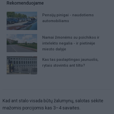
Rekomenduojame
Pensijų pinigai - naudotiems
automobiliams
Namai žmonėms su psichikos ir
intelekto negalia - ir pietinėje
miesto dalyje
Kas tas paslaptingas jaunuolis,
rytais stovintis ant tilto?
Kad ant stalo visada būtų žalumynų, salotas sėkite
mažomis porcijomis kas 3–4 savaites.