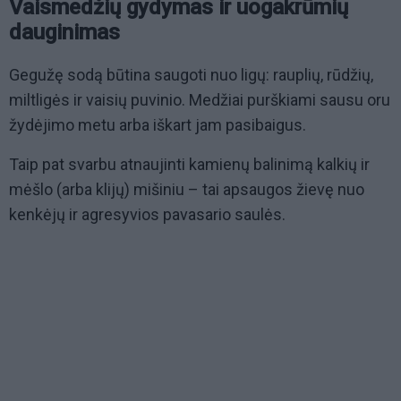
Vaismedžių gydymas ir uogakrūmių
dauginimas
Gegužę sodą būtina saugoti nuo ligų: rauplių, rūdžių,
miltligės ir vaisių puvinio. Medžiai purškiami sausu oru
žydėjimo metu arba iškart jam pasibaigus.
Taip pat svarbu atnaujinti kamienų balinimą kalkių ir
mėšlo (arba klijų) mišiniu – tai apsaugos žievę nuo
kenkėjų ir agresyvios pavasario saulės.