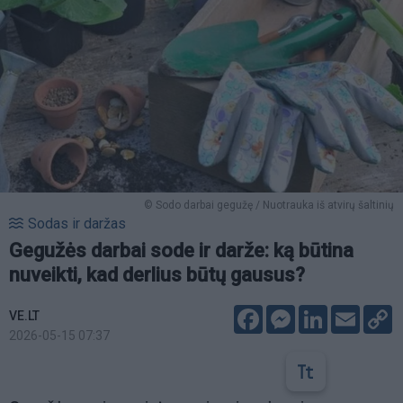
© Sodo darbai gegužę / Nuotrauka iš atvirų šaltinių
Sodas ir daržas
Gegužės darbai sode ir darže: ką būtina
nuveikti, kad derlius būtų gausus?
Facebook
Messenger
LinkedIn
Email
C
VE.LT
L
2026-05-15 07:37