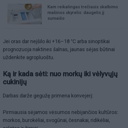
Kam reikalingas trečiasis skalbimo
mašinos skyrelis: daugelis jį
sumaišo
Jei oras dar neįšilo iki +16–18 °C arba sinoptikai
prognozuoja naktines šalnas, jaunas sėjas būtinai
uždenkite agropluoštu.
Ką ir kada sėti: nuo morkų iki vėlyvųjų
cukinijų
Darbas darže gegužę primena konvejerį:
Pirmiausia sėjamos vėsumos nebijančios kultūros:
morkos, burokėliai, svogūnai, česnakai, ridikėliai,