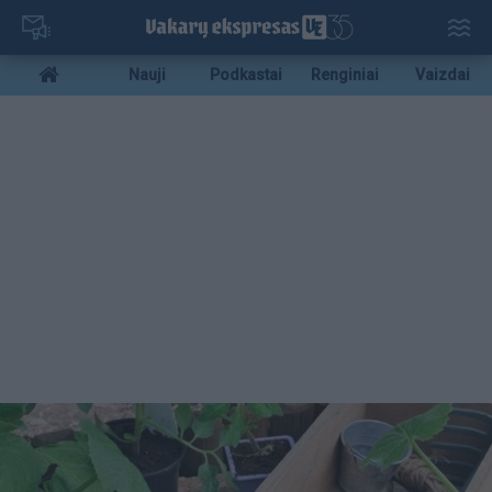
Pereiti
į
pagrindinį
Mobile
Nauji
Podkastai
Renginiai
Vaizdai
turinį
menu
bottom