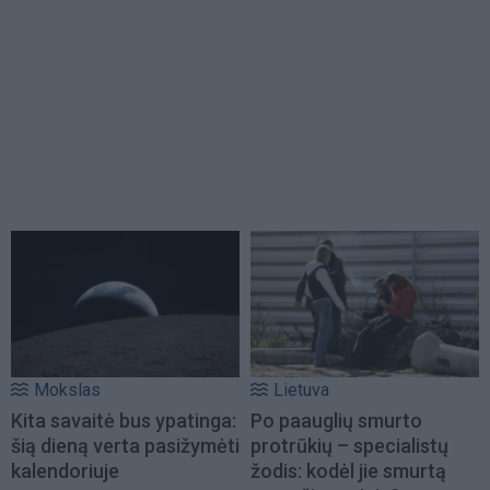
Mokslas
Lietuva
Kita savaitė bus ypatinga:
Po paauglių smurto
šią dieną verta pasižymėti
protrūkių – specialistų
kalendoriuje
žodis: kodėl jie smurtą