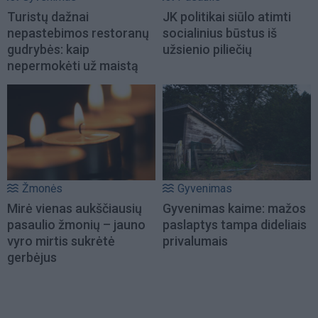
Turistų dažnai
JK politikai siūlo atimti
nepastebimos restoranų
socialinius būstus iš
gudrybės: kaip
užsienio piliečių
nepermokėti už maistą
Žmonės
Gyvenimas
Mirė vienas aukščiausių
Gyvenimas kaime: mažos
pasaulio žmonių – jauno
paslaptys tampa dideliais
vyro mirtis sukrėtė
privalumais
gerbėjus