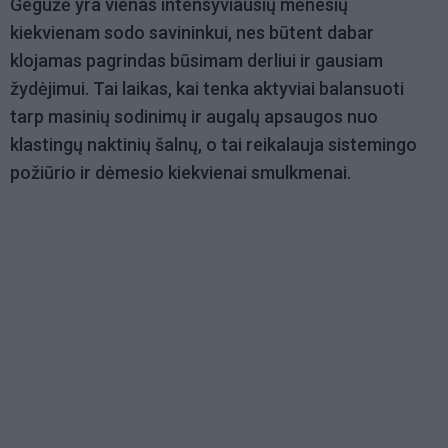
Gegužė yra vienas intensyviausių mėnesių
kiekvienam sodo savininkui, nes būtent dabar
klojamas pagrindas būsimam derliui ir gausiam
žydėjimui. Tai laikas, kai tenka aktyviai balansuoti
tarp masinių sodinimų ir augalų apsaugos nuo
klastingų naktinių šalnų, o tai reikalauja sistemingo
požiūrio ir dėmesio kiekvienai smulkmenai.