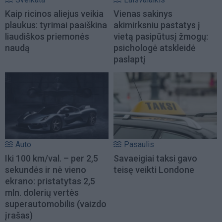
Kaip ricinos aliejus veikia
Vienas sakinys
plaukus: tyrimai paaiškina
akimirksniu pastatys į
liaudiškos priemonės
vietą pasipūtusį žmogų:
naudą
psichologė atskleidė
paslaptį
Auto
Pasaulis
Iki 100 km/val. – per 2,5
Savaeigiai taksi gavo
sekundės ir nė vieno
teisę veikti Londone
ekrano: pristatytas 2,5
mln. dolerių vertės
superautomobilis (vaizdo
įrašas)