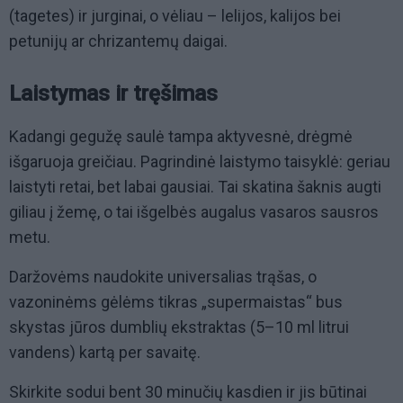
(tagetes) ir jurginai, o vėliau – lelijos, kalijos bei
petunijų ar chrizantemų daigai.
Laistymas ir tręšimas
Kadangi gegužę saulė tampa aktyvesnė, drėgmė
išgaruoja greičiau. Pagrindinė laistymo taisyklė: geriau
laistyti retai, bet labai gausiai. Tai skatina šaknis augti
giliau į žemę, o tai išgelbės augalus vasaros sausros
metu.
Daržovėms naudokite universalias trąšas, o
vazoninėms gėlėms tikras „supermaistas“ bus
skystas jūros dumblių ekstraktas (5–10 ml litrui
vandens) kartą per savaitę.
Skirkite sodui bent 30 minučių kasdien ir jis būtinai