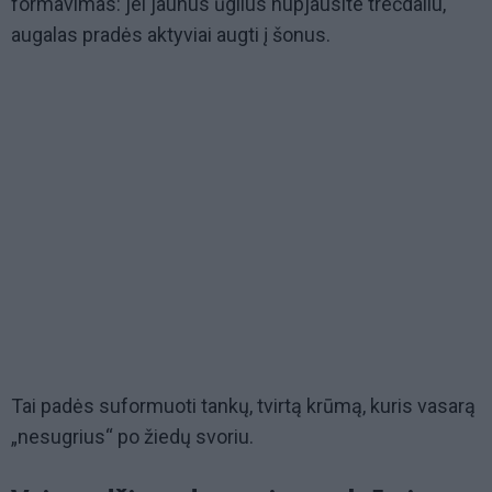
formavimas: jei jaunus ūglius nupjausite trečdaliu,
augalas pradės aktyviai augti į šonus.
Tai padės suformuoti tankų, tvirtą krūmą, kuris vasarą
„nesugrius“ po žiedų svoriu.