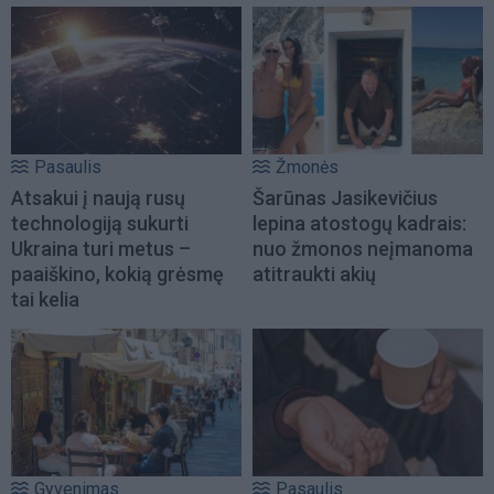
Pasaulis
Žmonės
Atsakui į naują rusų
Šarūnas Jasikevičius
technologiją sukurti
lepina atostogų kadrais:
Ukraina turi metus –
nuo žmonos neįmanoma
paaiškino, kokią grėsmę
atitraukti akių
tai kelia
Gyvenimas
Pasaulis