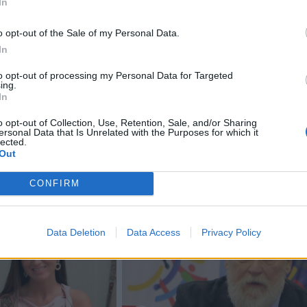
In
didelė problema, tačiau neprižiūrint jos gali rimtai sugad
valymas ir profilaktika padeda išlaikyti namą geros būklės
o opt-out of the Sale of my Personal Data.
tinklaraštininkė.
In
to opt-out of processing my Personal Data for Targeted
ing.
a.com
In
o opt-out of Collection, Use, Retention, Sale, and/or Sharing
ersonal Data that Is Unrelated with the Purposes for which it
lected.
Out
CONFIRM
Data Deletion
Data Access
Privacy Policy