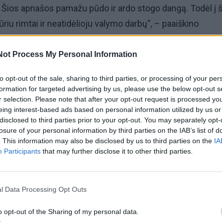
Šios apnašos pamažu pūdo ir ardo stogo dangą. Todėl į š
riu rimtai ir neatidėlioju valymo darbų“, – paaiškino
Not Process My Personal Information
ia švelniu šepečiu nuvalyti samanas nuo stogo, stengiant
to opt-out of the sale, sharing to third parties, or processing of your per
 Autorė pabrėžė, kad prieš pradedant darbus būtina pasir
formation for targeted advertising by us, please use the below opt-out s
ikrinti, ar gerai pritvirtintos kopėčios.
r selection. Please note that after your opt-out request is processed y
eing interest-based ads based on personal information utilized by us or
disclosed to third parties prior to your opt-out. You may separately opt-
prie apdorojimo tirpalu. Galima naudoti paruoštus preparat
losure of your personal information by third parties on the IAB’s list of
aliklio mišinį santykiu 1:1 arba tirpalą acto pagrindu. Užte
. This information may also be disclosed by us to third parties on the
IA
Participants
that may further disclose it to other third parties.
rti ir veikti 20 minučių“, – procesą apibūdino ji.
kia nuplauti vandeniu. Kad samanos vėl neapaugtų,
l Data Processing Opt Outs
tarė išvalyti latakus ir vengti šešėlio virš namo stogo.
o opt-out of the Sharing of my personal data.