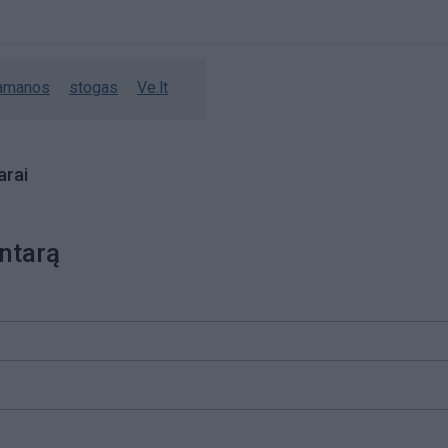
amanos
stogas
Ve.lt
rai
ntarą