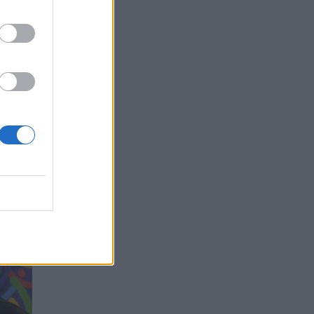
inti
 ilgus