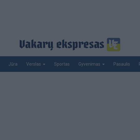
Jūra
Sportas
Pasaulis
Verslas
Gyvenimas