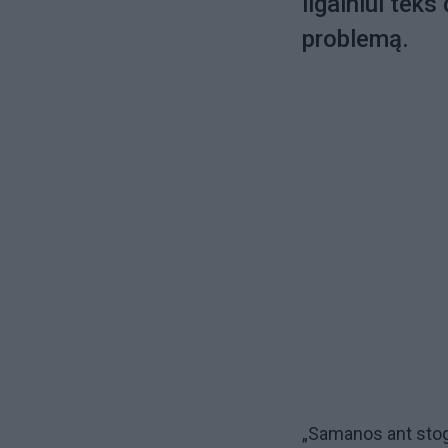
ilgainiui teks
problemą.
„Samanos ant stogo