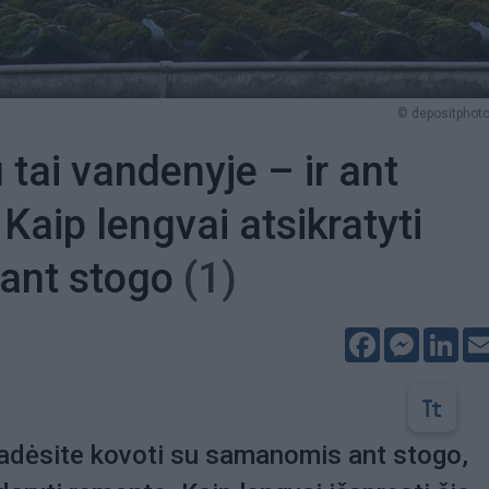
© depositphot
 tai vandenyje – ir ant
Kaip lengvai atsikratyti
ant stogo
(1)
Facebook
Messeng
Lin
radėsite kovoti su samanomis ant stogo,