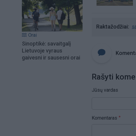
Raktažodžiai
s
Orai
Sinoptikė: savaitgalį
Lietuvoje vyraus
Komenta
gaivesni ir sausesni orai
Rašyti kome
Jūsų vardas
Komentaras