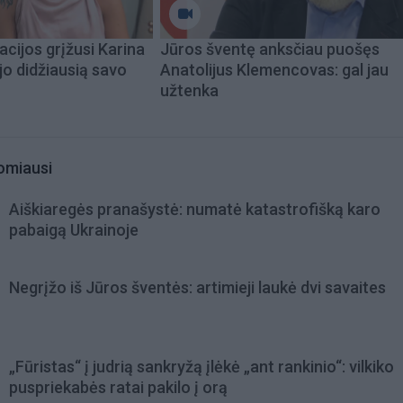
acijos grįžusi Karina
Jūros šventę anksčiau puošęs
jo didžiausią savo
Anatolijus Klemencovas: gal jau
užtenka
omiausi
Aiškiaregės pranašystė: numatė katastrofišką karo
pabaigą Ukrainoje
Negrįžo iš Jūros šventės: artimieji laukė dvi savaites
„Fūristas“ į judrią sankryžą įlėkė „ant rankinio“: vilkiko
puspriekabės ratai pakilo į orą