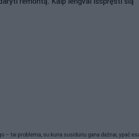
 daryti remontą. Kaip lengvai išspręsti šią
 – tai problema, su kuria susiduriu gana dažnai, ypač es