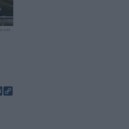
os.com
er
kedIn
Email
Copy
Link