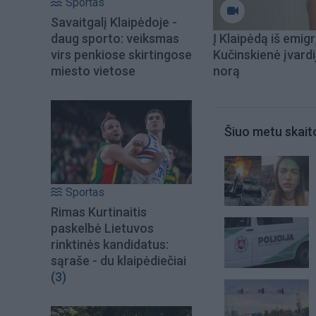
Sportas
Savaitgalį Klaipėdoje -
daug sporto: veiksmas
Į Klaipėdą iš emigr
virs penkiose skirtingose
Kučinskienė įvardi
miesto vietose
norą
Šiuo metu skait
Sportas
Rimas Kurtinaitis
paskelbė Lietuvos
rinktinės kandidatus:
sąraše - du klaipėdiečiai
(3)