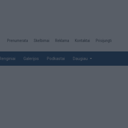
Desktop
Prenumerata
Skelbimai
Reklama
Kontaktai
Prisijungti
menu
top
Renginiai
Galerijos
Podkastai
Daugiau