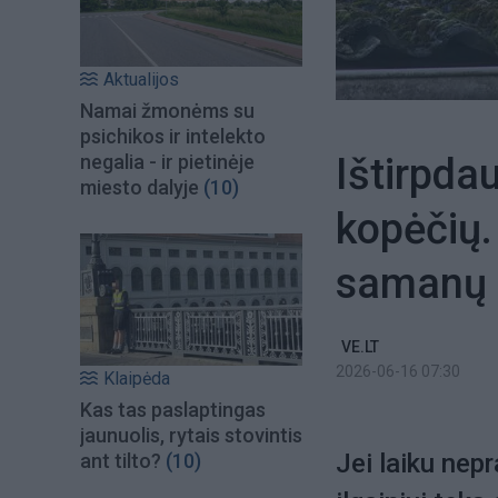
Aktualijos
Namai žmonėms su
psichikos ir intelekto
Ištirpdau
negalia - ir pietinėje
miesto dalyje
(10)
kopėčių. 
samanų 
VE.LT
2026-06-16 07:30
Klaipėda
Kas tas paslaptingas
jaunuolis, rytais stovintis
Jei laiku nep
ant tilto?
(10)