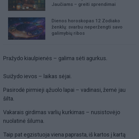
Jaučiams – greiti sprendimai
Dienos horoskopas 12 Zodiako
ženklų: svarbu neperžengti savo
galimybių ribos
Pražydo kiaulpienės – galima sėti agurkus.
Suižydo ievos – laikas sėjai.
Pasirodė pirmieji ąžuolo lapai – vadinasi, žemė jau
šilta.
Vakarais girdimas varlių kurkimas – nusistovėjo
nuolatinė šiluma.
Taip pat egzistuoja viena paprasta, iš kartos į kartą