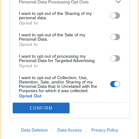
Personal Data Processing Opt Outs
I want to opt-out of the Sharing of my
personal data.
Opted In
I want to opt-out of the Sale of my
TAIP PAT SKAITYKITE
Personal Data.
Opted In
I want to opt-out of processing my
Personal Data for Targeted Advertising.
Opted In
I want to opt-out of Collection, Use,
Retention, Sale, and/or Sharing of my
Personal Data that Is Unrelated with the
Sodas ir daržas
Sodas ir daržas
Purposes for which it was collected.
Opted Out
Kodėl sodininkai aplink
Baltos gyslos
lysves barsto kajeno
pomidoruose: paprastas
CONFIRM
pipirus? Priežastis jus
būdas išspręsti šią
nustebins
problemą
Data Deletion
Data Access
Privacy Policy