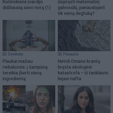
Kučinskienė įvardijo
išspręsti matematinį
didžiausią savo norą
(1)
galvosūkį, panaudojant
tik vieną degtuką?
Sveikata
Pasaulis
Plaukai mažiau
Netoli Omano krantų
riebaluosis: į šampūną
bręsta ekologinė
tereikia įberti vieną
katastrofa – iš tanklaivio
ingredientą
liejasi nafta