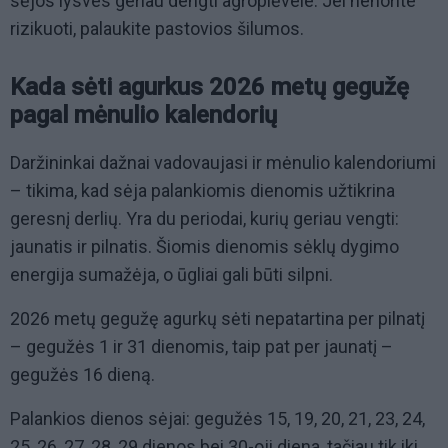
sėjos lysves geriau dengti agroplėvele. Jei nenorite
rizikuoti, palaukite pastovios šilumos.
Kada sėti agurkus 2026 metų gegužę
pagal mėnulio kalendorių
Daržininkai dažnai vadovaujasi ir mėnulio kalendoriumi
– tikima, kad sėja palankiomis dienomis užtikrina
geresnį derlių. Yra du periodai, kurių geriau vengti:
jaunatis ir pilnatis. Šiomis dienomis sėklų dygimo
energija sumažėja, o ūgliai gali būti silpni.
2026 metų gegužę agurkų sėti nepatartina per pilnatį
– gegužės 1 ir 31 dienomis, taip pat per jaunatį –
gegužės 16 dieną.
Palankios dienos sėjai: gegužės 15, 19, 20, 21, 23, 24,
25, 26, 27, 28, 29 dienos bei 30-oji diena, tačiau tik iki