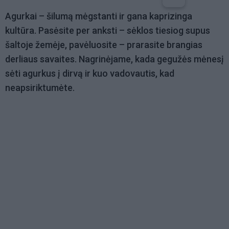
Agurkai – šilumą mėgstanti ir gana kaprizinga
kultūra. Pasėsite per anksti – sėklos tiesiog supus
šaltoje žemėje, pavėluosite – prarasite brangias
derliaus savaites. Nagrinėjame, kada gegužės mėnesį
sėti agurkus į dirvą ir kuo vadovautis, kad
neapsiriktumėte.