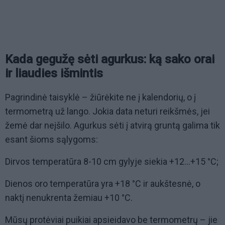
Kada gegužę sėti agurkus: ką sako orai
ir liaudies išmintis
Pagrindinė taisyklė – žiūrėkite ne į kalendorių, o į
termometrą už lango. Jokia data neturi reikšmės, jei
žemė dar neįšilo. Agurkus sėti į atvirą gruntą galima tik
esant šioms sąlygoms:
Dirvos temperatūra 8-10 cm gylyje siekia +12...+15 °C;
Dienos oro temperatūra yra +18 °C ir aukštesnė, o
naktį nenukrenta žemiau +10 °C.
Mūsų protėviai puikiai apsieidavo be termometrų – jie