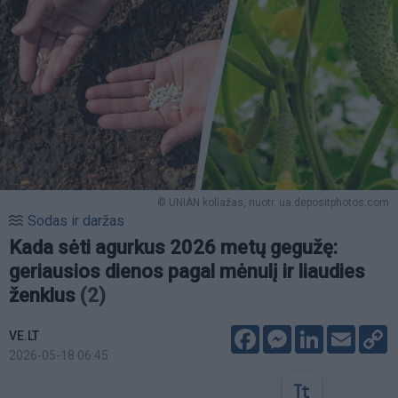
© UNIAN koliažas, nuotr. ua.depositphotos.com
Sodas ir daržas
Kada sėti agurkus 2026 metų gegužę:
geriausios dienos pagal mėnulį ir liaudies
ženklus
(2)
Facebook
Messenger
LinkedIn
Email
C
VE.LT
L
2026-05-18 06:45