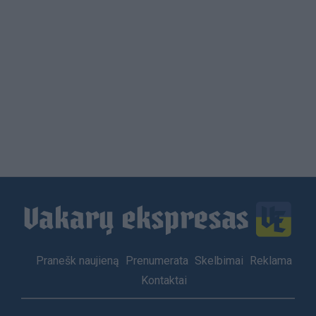
Load
More
Footer
Pranešk naujieną
Prenumerata
Skelbimai
Reklama
menu
Kontaktai