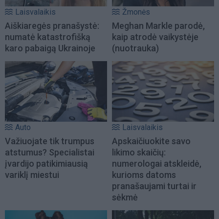
Laisvalaikis
Žmonės
Aiškiaregės pranašystė:
Meghan Markle parodė,
numatė katastrofišką
kaip atrodė vaikystėje
karo pabaigą Ukrainoje
(nuotrauka)
Auto
Laisvalaikis
Važiuojate tik trumpus
Apskaičiuokite savo
atstumus? Specialistai
likimo skaičių:
įvardijo patikimiausią
numerologai atskleidė,
variklį miestui
kurioms datoms
pranašaujami turtai ir
sėkmė