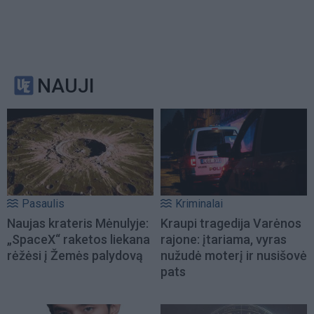
NAUJI
Pasaulis
Kriminalai
Naujas krateris Mėnulyje:
Kraupi tragedija Varėnos
„SpaceX“ raketos liekana
rajone: įtariama, vyras
rėžėsi į Žemės palydovą
nužudė moterį ir nusišovė
pats