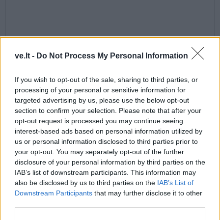
ve.lt -
Do Not Process My Personal Information
This site is protected by
Sutinku su
taisyklėmis
reCAPTCHA and the Google
If you wish to opt-out of the sale, sharing to third parties, or
processing of your personal or sensitive information for
Privacy Policy
and
Terms of
targeted advertising by us, please use the below opt-out
Service
apply.
section to confirm your selection. Please note that after your
opt-out request is processed you may continue seeing
interest-based ads based on personal information utilized by
us or personal information disclosed to third parties prior to
your opt-out. You may separately opt-out of the further
disclosure of your personal information by third parties on the
IAB’s list of downstream participants. This information may
also be disclosed by us to third parties on the
IAB’s List of
Downstream Participants
that may further disclose it to other
third parties.