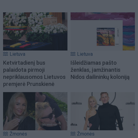
Lietuva
Lietuva
Ketvirtadienį bus
Išleidžiamas pašto
palaidota pirmoji
ženklas, įamžinantis
nepriklausomos Lietuvos
Nidos dailininkų koloniją
premjerė Prunskienė
Žmonės
Žmonės