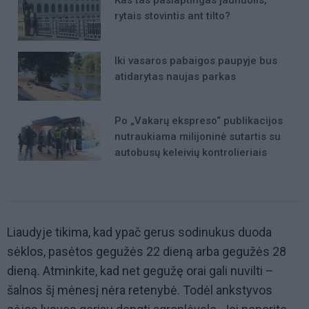
Kas tas paslaptingas jaunuolis,
rytais stovintis ant tilto?
Iki vasaros pabaigos paupyje bus
atidarytas naujas parkas
Po „Vakarų ekspreso“ publikacijos
nutraukiama milijoninė sutartis su
autobusų keleivių kontrolieriais
Liaudyje tikima, kad ypač gerus sodinukus duoda
sėklos, pasėtos gegužės 22 dieną arba gegužės 28
dieną. Atminkite, kad net gegužę orai gali nuvilti –
šalnos šį mėnesį nėra retenybė. Todėl ankstyvos