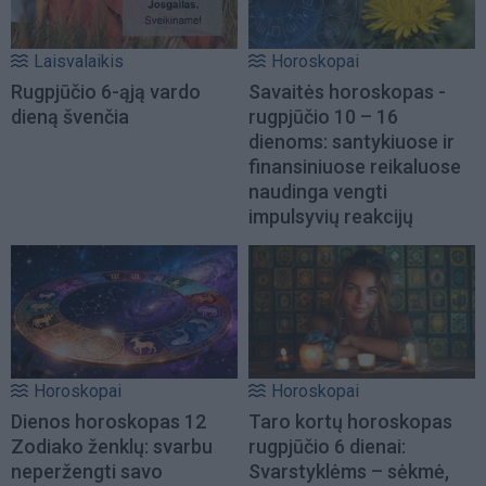
Laisvalaikis
Horoskopai
Rugpjūčio 6-ąją vardo
Savaitės horoskopas -
dieną švenčia
rugpjūčio 10 – 16
dienoms: santykiuose ir
finansiniuose reikaluose
naudinga vengti
impulsyvių reakcijų
Horoskopai
Horoskopai
Dienos horoskopas 12
Taro kortų horoskopas
Zodiako ženklų: svarbu
rugpjūčio 6 dienai:
neperžengti savo
Svarstyklėms – sėkmė,