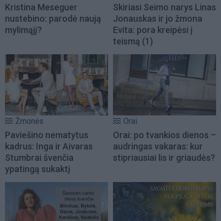
Kristina Meseguer
Skiriasi Seimo narys Linas
nustebino: parodė naują
Jonauskas ir jo žmona
mylimąjį?
Evita: pora kreipėsi į
teismą
(1)
Žmonės
Orai
Paviešino nematytus
Orai: po tvankios dienos –
kadrus: Inga ir Aivaras
audringas vakaras: kur
Stumbrai švenčia
stipriausiai lis ir griaudės?
ypatingą sukaktį