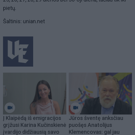
pietų.
Šaltinis: unian.net
Į Klaipėdą iš emigracijos
Jūros šventę anksčiau
grįžusi Karina Kučinskienė
puošęs Anatolijus
įvardijo didžiausią savo
Klemencovas: gal jau