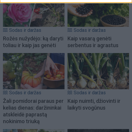
Sodas ir daržas
Sodas ir daržas
Rožės nužydėjo: ką daryti
Kaip vasarą genėti
toliau ir kaip jas genėti
serbentus ir agrastus
Sodas ir daržas
Sodas ir daržas
Žali pomidorai paraus per
Kaip nuimti, džiovinti ir
kelias dienas: daržininkai
laikyti svogūnus
atskleidė paprastą
nokinimo triuką