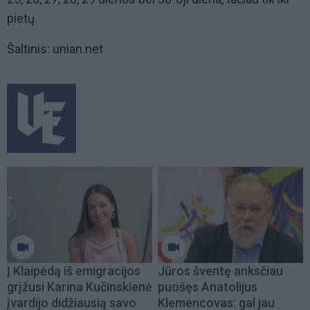
pietų.
Šaltinis: unian.net
Į Klaipėdą iš emigracijos
Jūros šventę anksčiau
grįžusi Karina Kučinskienė
puošęs Anatolijus
įvardijo didžiausią savo
Klemencovas: gal jau