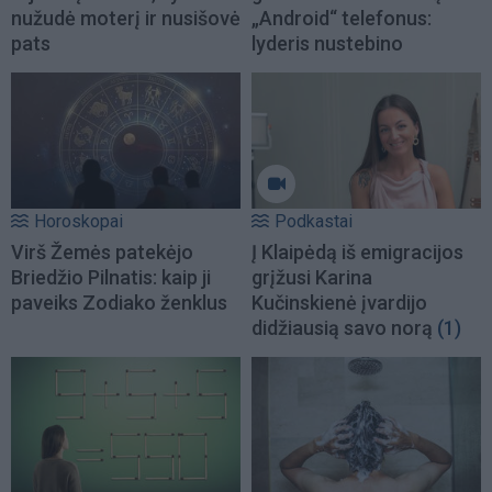
nužudė moterį ir nusišovė
„Android“ telefonus:
pats
lyderis nustebino
Horoskopai
Podkastai
Virš Žemės patekėjo
Į Klaipėdą iš emigracijos
Briedžio Pilnatis: kaip ji
grįžusi Karina
paveiks Zodiako ženklus
Kučinskienė įvardijo
didžiausią savo norą
(1)