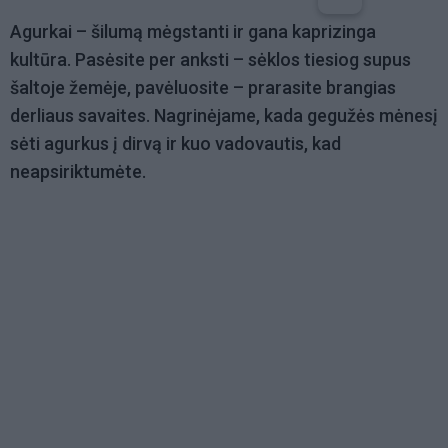
Agurkai – šilumą mėgstanti ir gana kaprizinga
kultūra. Pasėsite per anksti – sėklos tiesiog supus
šaltoje žemėje, pavėluosite – prarasite brangias
derliaus savaites. Nagrinėjame, kada gegužės mėnesį
sėti agurkus į dirvą ir kuo vadovautis, kad
neapsiriktumėte.