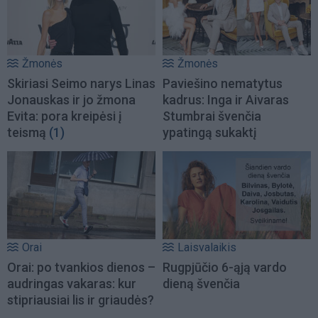
Žmonės
Žmonės
Skiriasi Seimo narys Linas
Paviešino nematytus
Jonauskas ir jo žmona
kadrus: Inga ir Aivaras
Evita: pora kreipėsi į
Stumbrai švenčia
teismą
(1)
ypatingą sukaktį
Orai
Laisvalaikis
Orai: po tvankios dienos –
Rugpjūčio 6-ąją vardo
audringas vakaras: kur
dieną švenčia
stipriausiai lis ir griaudės?