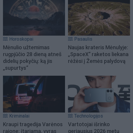
Horoskopai
Pasaulis
Mėnulio užtemimas
Naujas krateris Mėnulyje:
rugpjūčio 28 dieną atneš
„SpaceX“ raketos liekana
didelių pokyčių: ką jis
rėžėsi į Žemės palydovą
„supurtys“
Kriminalai
Technologijos
Kraupi tragedija Varėnos
Vartotojai išrinko
rajone: įtariama, vyras
geriausius 2026 metų