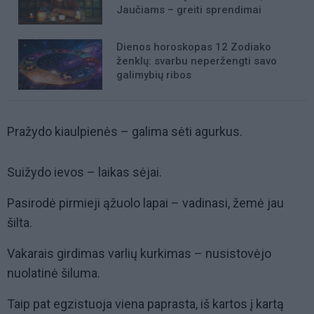
Jaučiams – greiti sprendimai
Dienos horoskopas 12 Zodiako
ženklų: svarbu neperžengti savo
galimybių ribos
Pražydo kiaulpienės – galima sėti agurkus.
Suižydo ievos – laikas sėjai.
Pasirodė pirmieji ąžuolo lapai – vadinasi, žemė jau
šilta.
Vakarais girdimas varlių kurkimas – nusistovėjo
nuolatinė šiluma.
Taip pat egzistuoja viena paprasta, iš kartos į kartą