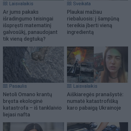
Laisvalaikis
Sveikata
Ar jums pakaks
Plaukai mažiau
išradingumo teisingai
riebaluosis: į šampūną
išspręsti matematinį
tereikia įberti vieną
galvosūkį, panaudojant
ingredientą
tik vieną degtuką?
Pasaulis
Laisvalaikis
Netoli Omano krantų
Aiškiaregės pranašystė:
bręsta ekologinė
numatė katastrofišką
katastrofa – iš tanklaivio
karo pabaigą Ukrainoje
liejasi nafta