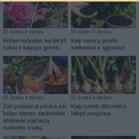
Sodas ir daržas
Sodas ir daržas
Rožės nužydėjo: ką daryti
Kaip vasarą genėti
toliau ir kaip jas genėti
serbentus ir agrastus
Sodas ir daržas
Sodas ir daržas
Žali pomidorai paraus per
Kaip nuimti, džiovinti ir
kelias dienas: daržininkai
laikyti svogūnus
atskleidė paprastą
nokinimo triuką