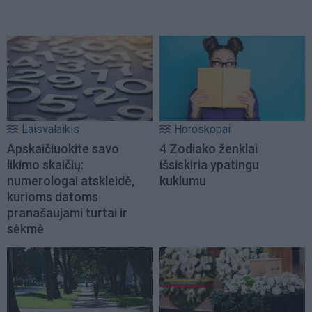
Laisvalaikis
Horoskopai
Apskaičiuokite savo
4 Zodiako ženklai
likimo skaičių:
išsiskiria ypatingu
numerologai atskleidė,
kuklumu
kurioms datoms
pranašaujami turtai ir
sėkmė