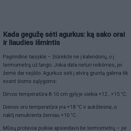
Kada gegužę sėti agurkus: ką sako orai
ir liaudies išmintis
Pagrindinė taisyklė – žiūrėkite ne į kalendorių, o į
termometrą už lango. Jokia data neturi reikšmės, jei
žemė dar neįšilo. Agurkus sėti į atvirą gruntą galima tik
esant šioms sąlygoms:
Dirvos temperatūra 8-10 cm gylyje siekia +12...+15 °C;
Dienos oro temperatūra yra +18 °C ir aukštesnė, o
naktį nenukrenta žemiau +10 °C.
Mūsų protėviai puikiai apsieidavo be termometrų – jie