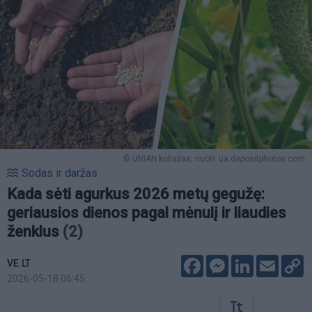
© UNIAN koliažas, nuotr. ua.depositphotos.com
Sodas ir daržas
Kada sėti agurkus 2026 metų gegužę:
geriausios dienos pagal mėnulį ir liaudies
ženklus
(2)
Facebook
Messenger
LinkedIn
Email
C
VE.LT
L
2026-05-18 06:45