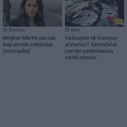
Žmonės
Auto
Meghan Markle parodė,
Važiuojate tik trumpus
kaip atrodė vaikystėje
atstumus? Specialistai
(nuotrauka)
įvardijo patikimiausią
variklį miestui