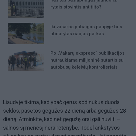
Kas tas paslaptingas jaunuolis,
rytais stovintis ant tilto?
Iki vasaros pabaigos paupyje bus
atidarytas naujas parkas
Po „Vakarų ekspreso“ publikacijos
nutraukiama milijoninė sutartis su
autobusų keleivių kontrolieriais
Liaudyje tikima, kad ypač gerus sodinukus duoda
sėklos, pasėtos gegužės 22 dieną arba gegužės 28
dieną. Atminkite, kad net gegužę orai gali nuvilti –
šalnos šį mėnesį nėra retenybė. Todėl ankstyvos