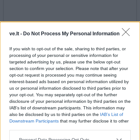
ve.lt -
Do Not Process My Personal Information
This site is protected by
Sutinku su
taisyklėmis
If you wish to opt-out of the sale, sharing to third parties, or
reCAPTCHA and the Google
processing of your personal or sensitive information for
Privacy Policy
and
Terms of
targeted advertising by us, please use the below opt-out
Service
apply.
section to confirm your selection. Please note that after your
opt-out request is processed you may continue seeing
interest-based ads based on personal information utilized by
us or personal information disclosed to third parties prior to
your opt-out. You may separately opt-out of the further
disclosure of your personal information by third parties on the
IAB’s list of downstream participants. This information may
also be disclosed by us to third parties on the
IAB’s List of
Downstream Participants
that may further disclose it to other
third parties.
Personal Data Processing Opt Outs