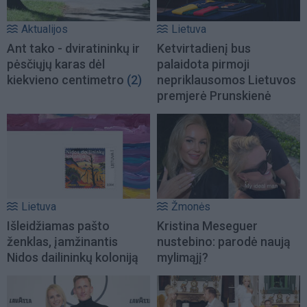
Aktualijos
Lietuva
Ant tako - dviratininkų ir
Ketvirtadienį bus
pėsčiųjų karas dėl
palaidota pirmoji
kiekvieno centimetro
(2)
nepriklausomos Lietuvos
premjerė Prunskienė
Lietuva
Žmonės
Išleidžiamas pašto
Kristina Meseguer
ženklas, įamžinantis
nustebino: parodė naują
Nidos dailininkų koloniją
mylimąjį?