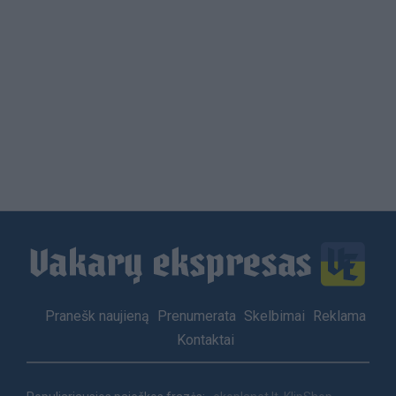
Load
More
Footer
Pranešk naujieną
Prenumerata
Skelbimai
Reklama
menu
Kontaktai