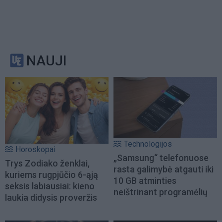
NAUJI
Technologijos
Horoskopai
„Samsung“ telefonuose
Trys Zodiako ženklai,
rasta galimybė atgauti iki
kuriems rugpjūčio 6-ąją
10 GB atminties
seksis labiausiai: kieno
neištrinant programėlių
laukia didysis proveržis