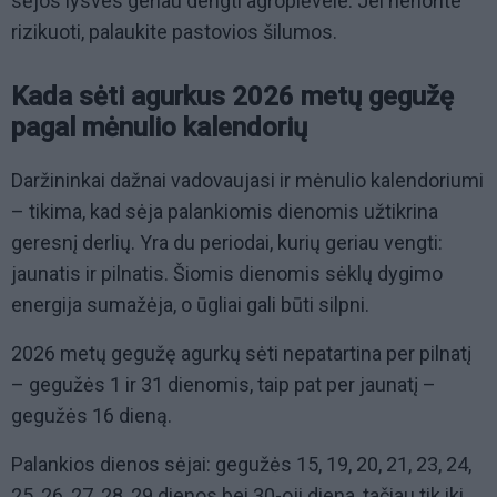
sėjos lysves geriau dengti agroplėvele. Jei nenorite
rizikuoti, palaukite pastovios šilumos.
Kada sėti agurkus 2026 metų gegužę
pagal mėnulio kalendorių
Daržininkai dažnai vadovaujasi ir mėnulio kalendoriumi
– tikima, kad sėja palankiomis dienomis užtikrina
geresnį derlių. Yra du periodai, kurių geriau vengti:
jaunatis ir pilnatis. Šiomis dienomis sėklų dygimo
energija sumažėja, o ūgliai gali būti silpni.
2026 metų gegužę agurkų sėti nepatartina per pilnatį
– gegužės 1 ir 31 dienomis, taip pat per jaunatį –
gegužės 16 dieną.
Palankios dienos sėjai: gegužės 15, 19, 20, 21, 23, 24,
25, 26, 27, 28, 29 dienos bei 30-oji diena, tačiau tik iki