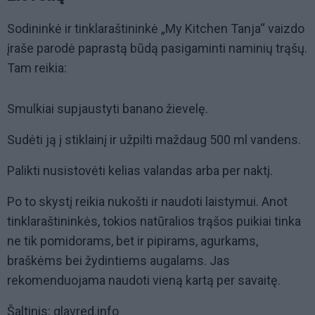
Sodininkė ir tinklaraštininkė „My Kitchen Tanja“ vaizdo
įraše parodė paprastą būdą pasigaminti naminių trąšų.
Tam reikia:
Smulkiai supjaustyti banano žievelę.
Sudėti ją į stiklainį ir užpilti maždaug 500 ml vandens.
Palikti nusistovėti kelias valandas arba per naktį.
Po to skystį reikia nukošti ir naudoti laistymui. Anot
tinklaraštininkės, tokios natūralios trąšos puikiai tinka
ne tik pomidorams, bet ir pipirams, agurkams,
braškėms bei žydintiems augalams. Jas
rekomenduojama naudoti vieną kartą per savaitę.
Šaltinis: glavred.info