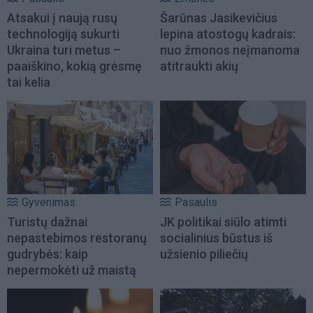
Atsakui į naują rusų
Šarūnas Jasikevičius
technologiją sukurti
lepina atostogų kadrais:
Ukraina turi metus –
nuo žmonos neįmanoma
paaiškino, kokią grėsmę
atitraukti akių
tai kelia
Gyvenimas
Pasaulis
Turistų dažnai
JK politikai siūlo atimti
nepastebimos restoranų
socialinius būstus iš
gudrybės: kaip
užsienio piliečių
nepermokėti už maistą