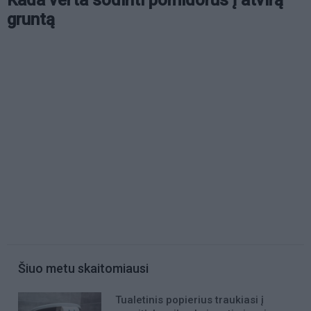
Kada verta sodinti pomidorus į atvirą
gruntą
Šiuo metu skaitomiausi
Tualetinis popierius traukiasi į