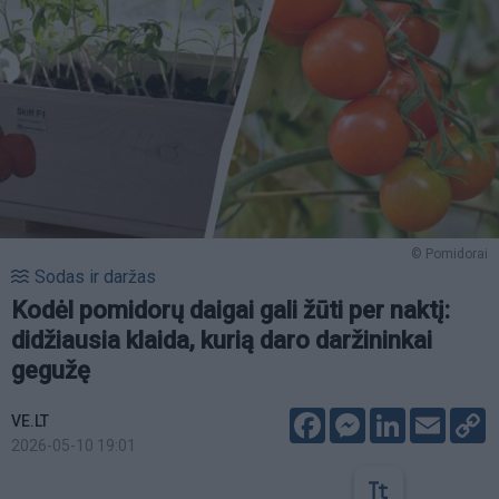
© Pomidorai
Sodas ir daržas
Kodėl pomidorų daigai gali žūti per naktį:
didžiausia klaida, kurią daro daržininkai
gegužę
Facebook
Messenger
LinkedIn
Email
C
VE.LT
L
2026-05-10 19:01