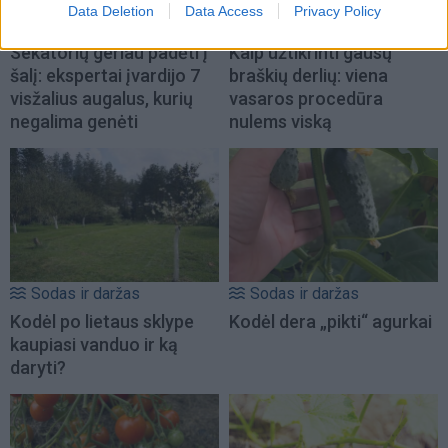
Data Deletion
Data Access
Privacy Policy
Sodas ir daržas
Sodas ir daržas
Sekatorių geriau padėti į
Kaip užtikrinti gausų
šalį: ekspertai įvardijo 7
braškių derlių: viena
visžalius augalus, kurių
vasaros procedūra
negalima genėti
nulems viską
Sodas ir daržas
Sodas ir daržas
Kodėl po lietaus sklype
Kodėl dera „pikti“ agurkai
kaupiasi vanduo ir ką
daryti?