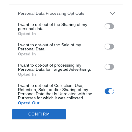
third parties.
TAIP PAT SKAITYKITE
Personal Data Processing Opt Outs
I want to opt-out of the Sharing of my
personal data.
Opted In
I want to opt-out of the Sale of my
Personal Data.
Opted In
I want to opt-out of processing my
Sodas ir daržas
Sodas ir daržas
Personal Data for Targeted Advertising.
Šiuos žalumynus dar
Boro rūgštis darže: kada
Opted In
spėsite pasisėti ir sulaukti
padeda, o kada yra
I want to opt-out of Collection, Use,
derliaus: verta įsiminti
bevertė?
Retention, Sale, and/or Sharing of my
Personal Data that Is Unrelated with the
Purposes for which it was collected.
Opted Out
CONFIRM