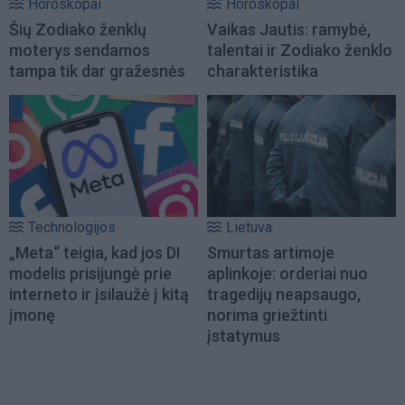
Horoskopai
Horoskopai
Šių Zodiako ženklų
Vaikas Jautis: ramybė,
moterys sendamos
talentai ir Zodiako ženklo
tampa tik dar gražesnės
charakteristika
Technologijos
Lietuva
„Meta“ teigia, kad jos DI
Smurtas artimoje
modelis prisijungė prie
aplinkoje: orderiai nuo
interneto ir įsilaužė į kitą
tragedijų neapsaugo,
įmonę
norima griežtinti
įstatymus