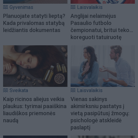
Gyvenimas
Laisvalaikis
Planuojate statyti lieptą?
Anglijai nelaimėjus
Kada privalomas statybą
Pasaulio futbolo
leidžiantis dokumentas
čempionatui, britui teko...
koreguoti tatuiruotę
Sveikata
Laisvalaikis
Kaip ricinos aliejus veikia
Vienas sakinys
plaukus: tyrimai paaiškina
akimirksniu pastatys į
liaudiškos priemonės
vietą pasipūtusį žmogų:
naudą
psichologė atskleidė
paslaptį