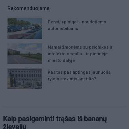
Rekomenduojame
Pensijų pinigai - naudotiems
automobiliams
Namai žmonėms su psichikos ir
intelekto negalia - ir pietinėje
miesto dalyje
Kas tas paslaptingas jaunuolis,
rytais stovintis ant tilto?
Kaip pasigaminti trąšas iš bananų
žievelių