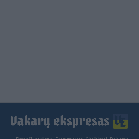
Load
More
Footer