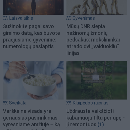
Laisvalaikis
Gyvenimas
Sužinokite pagal savo
Mūsų DNR slepia
gimimo datą, kas buvote
nežinomų žmonių
praėjusiame gyvenime:
pėdsakus: mokslininkai
numerologų paslaptis
atrado dvi „vaiduoklių“
linijas
Sveikata
Klaipėdos rajonas
Varškė ne visada yra
Uždrausta vaikščioti
geriausias pasirinkimas
kabamuoju tiltu per upę -
vyresniame amžiuje – ką
jį remontuos
(1)