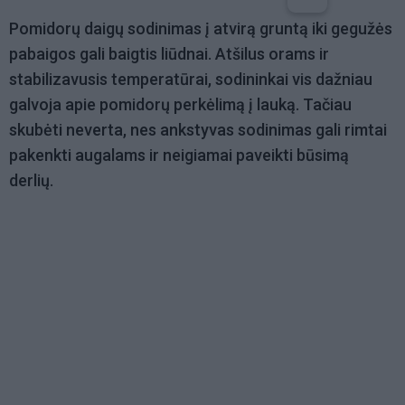
Pomidorų daigų sodinimas į atvirą gruntą iki gegužės
pabaigos gali baigtis liūdnai. Atšilus orams ir
stabilizavusis temperatūrai, sodininkai vis dažniau
galvoja apie pomidorų perkėlimą į lauką. Tačiau
skubėti neverta, nes ankstyvas sodinimas gali rimtai
pakenkti augalams ir neigiamai paveikti būsimą
derlių.