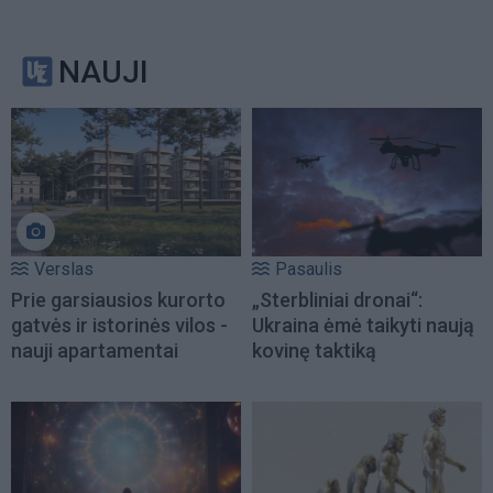
NAUJI
Verslas
Pasaulis
Prie garsiausios kurorto
„Sterbliniai dronai“:
gatvės ir istorinės vilos -
Ukraina ėmė taikyti naują
nauji apartamentai
kovinę taktiką