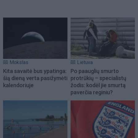
Mokslas
Lietuva
Kita savaitė bus ypatinga:
Po paauglių smurto
šią dieną verta pasižymėti
protrūkių – specialistų
kalendoriuje
žodis: kodėl jie smurtą
paverčia reginiu?