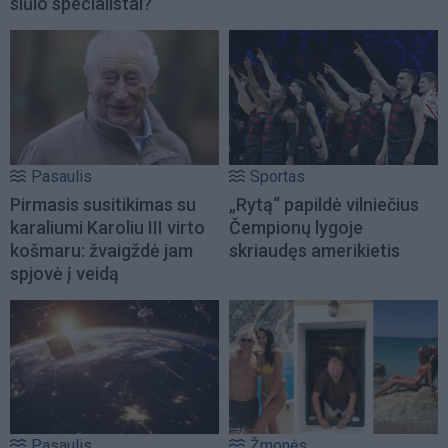
siūlo specialistai?
Pasaulis
Sportas
Pirmasis susitikimas su
„Rytą“ papildė vilniečius
karaliumi Karoliu III virto
Čempionų lygoje
košmaru: žvaigždė jam
skriaudęs amerikietis
spjovė į veidą
Pasaulis
Žmonės