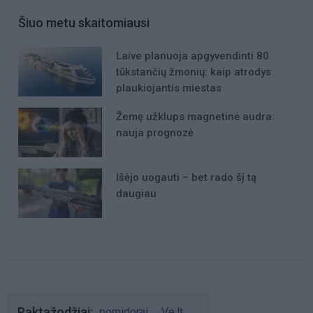
Šiuo metu skaitomiausi
Laive planuoja apgyvendinti 80
tūkstančių žmonių: kaip atrodys
plaukiojantis miestas
Žemę užklups magnetinė audra:
nauja prognozė
Išėjo uogauti – bet rado šį tą
daugiau
Raktažodžiai
pomidorai
Ve.lt