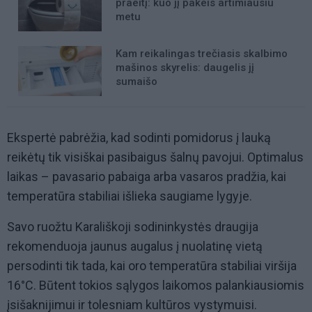
praeitį: kuo jį pakeis artimiausiu
metu
Kam reikalingas trečiasis skalbimo
mašinos skyrelis: daugelis jį
sumaišo
Ekspertė pabrėžia, kad sodinti pomidorus į lauką
reikėtų tik visiškai pasibaigus šalnų pavojui. Optimalus
laikas – pavasario pabaiga arba vasaros pradžia, kai
temperatūra stabiliai išlieka saugiame lygyje.
Savo ruožtu Karališkoji sodininkystės draugija
rekomenduoja jaunus augalus į nuolatinę vietą
persodinti tik tada, kai oro temperatūra stabiliai viršija
16°C. Būtent tokios sąlygos laikomos palankiausiomis
įsišaknijimui ir tolesniam kultūros vystymuisi.