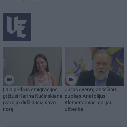
Į Klaipėdą iš emigracijos
Jūros šventę anksčiau
grįžusi Karina Kučinskienė
puošęs Anatolijus
įvardijo didžiausią savo
Klemencovas: gal jau
norą
užtenka